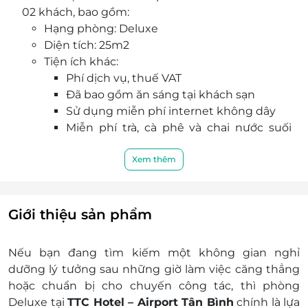
02 khách, bao gồm:
đa dạng hoặc thực đơn alacarte theo yêu
Hạng phòng: Deluxe
cầu.
Diện tích: 25m2
Phòng hội nghị: Đầy đủ thiết bị, phù hợp tổ
Tiện ích khác:
chức các buổi họp mặt, sự kiện.
Phí dịch vụ, thuế VAT
Phòng gym miễn phí: Trang bị máy tập cơ
Đã bao gồm ăn sáng tại khách sạn
bản, view nhìn ra thành phố thoáng đãng.
Sử dụng miễn phí internet không dây
Lễ tân 24/7, hỗ trợ tận tình mọi nhu cầu của
Miễn phí trà, cà phê và chai nước suối
khách hàng.
trong phòng mỗi ngày
Dịch vụ không bao gồm:
Xem thêm
Các chi phí cá nhân như điện thoại , ăn uống,
giặt ủi,…
Chi phí không được nếu trong chương trình
Giới thiệu sản phẩm
Chi phí di chuyển tới khách sạn,….
Chính sách giá trẻ em:
Nếu bạn đang tìm kiếm một không gian nghỉ
Trẻ em từ 6-11 tuổi: phụ thu 100.000 vnđ/ bé
dưỡng lý tưởng sau những giờ làm việc căng thẳng
ngủ chung giường với bố mẹ
hoặc chuẩn bị cho chuyến công tác, thì
phòng
Phụ thu giường phụ + ăn sáng: 270.000
Deluxe tại
TTC Hotel – Airport Tân Bình
chính là lựa