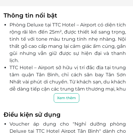
Thông tin nổi bật
Phòng Deluxe tại TTC Hotel – Airport có diện tích
rộng rãi lên đến 25m², được thiết kế sang trọng,
tinh tế với tone màu trung tính nhẹ nhàng. Nội
thất gỗ cao cấp mang lại cảm giác ấm cúng, gần
gũi nhưng vẫn giữ được sự hiện đại và thanh
lịch.
TTC Hotel – Airport sở hữu vị trí đắc địa tại trung
tâm quận Tân Bình, chỉ cách sân bay Tân Sơn
Nhất vài phút di chuyển. Từ khách sạn, du khách
dễ dàng tiếp cận các trung tâm thương mại, khu
vui chơi, địa điểm ăn uống nổi tiếng và các điểm
Xem thêm
du lịch tại TP.HCM.
Khách sạn mang đến trải nghiệm lưu trú trọn
Điều kiện sử dụng
vẹn với hệ thống dịch vụ hiện đại và chuyên
Voucher áp dụng cho "Nghỉ dưỡng phòng
nghiệp:
Deluxe tại TTC Hotel Airpot Tân Bình" dành cho
Nhà hàng sang trọng: Phục vụ buffet sáng