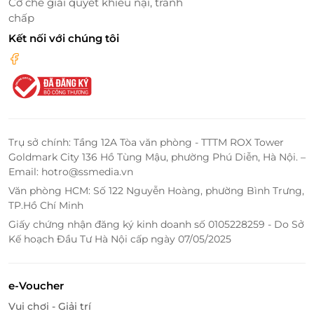
Cơ chế giải quyết khiếu nại, tranh
Vị trí vàng – Gần sân bay, trung tâm Tân Bình
chấp
Kết nối với chúng tôi
Tọa lạc ngay trung tâm quận Tân Bình và
chỉ cách
sân bay Tân Sơn Nhất vài phút di chuyển
, TTC Hotel –
Airport sở hữu vị trí vô cùng thuận tiện. Từ đây, bạn
có thể dễ dàng tiếp cận các khu mua sắm sầm uất,
những địa điểm giải trí nổi tiếng hay những hàng
quán ăn ngon "chuẩn vị Sài Gòn".
Trụ sở chính: Tầng 12A Tòa văn phòng - TTTM ROX Tower
Goldmark City 136 Hồ Tùng Mậu, phường Phú Diễn, Hà Nội. –
Email: hotro@ssmedia.vn
Văn phòng HCM: Số 122 Nguyễn Hoàng, phường Bình Trưng,
TP.Hồ Chí Minh
Giấy chứng nhận đăng ký kinh doanh số 0105228259 - Do Sở
Kế hoạch Đầu Tư Hà Nội cấp ngày 07/05/2025
e-Voucher
Vui chơi - Giải trí