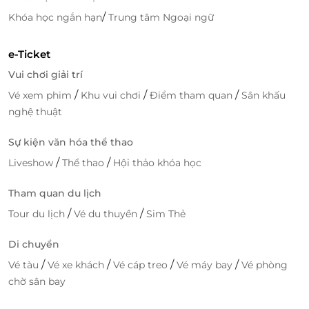
/
Khóa học ngắn hạn
Trung tâm Ngoại ngữ
e-Ticket
Vui chơi giải trí
/
/
/
Vé xem phim
Khu vui chơi
Điểm tham quan
Sân khấu
Đặt phòng dễ dàng – Giá tốt chỉ có tại
nghệ thuật
LifeLink
Sự kiện văn hóa thể thao
Bạn có thể dễ dàng đặt phòng Deluxe tại TTC Hotel
– Airport qua website hoặc app LifeLink chỉ trong vài
/
/
Liveshow
Thể thao
Hội thảo khóa học
bước đơn giản. Ưu đãi thường xuyên cập nhật giúp
Tham quan du lịch
bạn tiết kiệm chi phí đáng kể, nhưng vẫn tận hưởng
chất lượng dịch vụ cao cấp.
/
/
Tour du lịch
Vé du thuyền
Sim Thẻ
Đừng bỏ lỡ cơ hội trải nghiệm kỳ nghỉ thư giãn, tiện
Di chuyển
nghi tại TTC Hotel – Airport Tân Bình với mức giá siêu
/
/
/
/
Vé tàu
Vé xe khách
Vé cáp treo
Vé máy bay
Vé phòng
ưu đãi qua
LifeLink
!
chờ sân bay