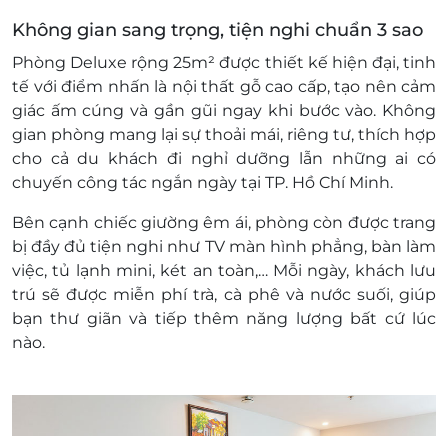
Áp dụng 01 E-Voucher/E-Coupon cho 02
Không gian sang trọng, tiện nghi chuẩn 3 sao
khách
Một khách hàng được mua nhiều E-
Phòng Deluxe rộng
25m²
được thiết kế hiện đại, tinh
Voucher/E-Coupon
tế với điểm nhấn là nội thất gỗ cao cấp, tạo nên cảm
E-Voucher/E-Coupon không có giá trị quy
giác
ấm cúng và gần gũi
ngay khi bước vào. Không
đổi thành tiền mặt, không trả lại tiền thừa
gian phòng mang lại sự thoải mái, riêng tư, thích hợp
Không áp dụng đồng thời với chương trình
cho cả du khách đi nghỉ dưỡng lẫn những ai có
khuyến mại khác.
chuyến công tác ngắn ngày tại TP. Hồ Chí Minh.
Bên cạnh chiếc giường êm ái, phòng còn được trang
bị đầy đủ tiện nghi như TV màn hình phẳng, bàn làm
việc, tủ lạnh mini, két an toàn,… Mỗi ngày, khách lưu
trú sẽ được
miễn phí trà, cà phê và nước suối
, giúp
bạn thư giãn và tiếp thêm năng lượng bất cứ lúc
nào.