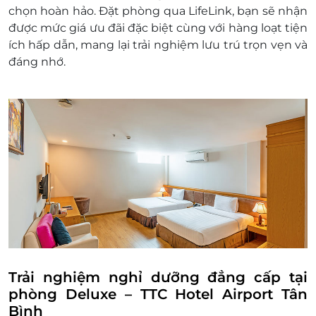
vnđ/phòng/đêm
chọn hoàn hảo. Đặt phòng qua LifeLink, bạn sẽ nhận
Điều kiện đặt phòng:
được mức giá ưu đãi đặc biệt cùng với hàng loạt tiện
Hotline đặt phòng & tư vấn (9h-20h): 1900
ích hấp dẫn, mang lại trải nghiệm lưu trú trọn vẹn và
2065 / 0934.661.016
đáng nhớ.
Văn phòng HCM: 028.6680 8757 /
0934.661.016
Liên hệ cho LifeLink để kiểm tra tình trạng
phòng trống trước khi mua dịch vụ và nhận
mức giá ưu đãi nhất
Phụ thu:
Giá áp dụng tháng thấp điểm: 1, 2, 3, 4, 5, 9,
10, 11, 12
Các tháng cao điểm: 6, 7, 8 phụ thu 50.000
vnđ/phòng/đêm
Lễ tết áp dụng chính sách riêng
Quy định nhận trả phòng:
Giờ nhận phòng: 14h00
Trải nghiệm nghỉ dưỡng đẳng cấp tại
Giờ trả phòng: 12h00
phòng Deluxe – TTC Hotel Airport Tân
Điều kiện khác:
Bình