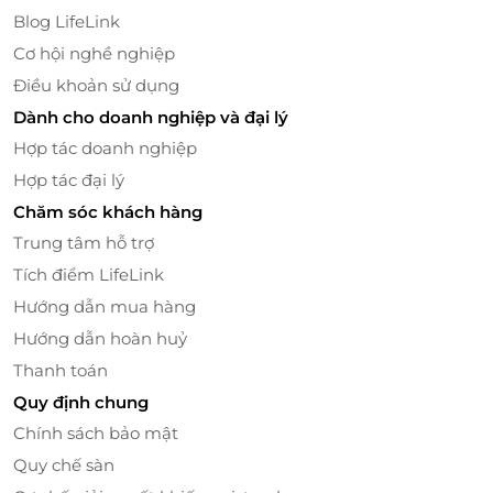
Khi đặt phòng Deluxe, bạn sẽ được thưởng thức
bữa
Blog LifeLink
sáng buffet miễn phí tại nhà hàng của khách sạn
. Với
Cơ hội nghề nghiệp
thực đơn đa dạng từ món ăn Việt truyền thống đến
Điều khoản sử dụng
các món Âu tinh tế, nhà hàng TTC hứa hẹn làm hài
lòng cả những vị khách khó tính nhất. Ngoài ra,
Dành cho doanh nghiệp và đại lý
khách sạn còn phục vụ
các bữa ăn alacarte
nếu bạn
Hợp tác doanh nghiệp
muốn khám phá thêm nhiều hương vị độc đáo
Hợp tác đại lý
trong không gian sang trọng, đầm ấm.
Chăm sóc khách hàng
Trung tâm hỗ trợ
Tích điểm LifeLink
Hướng dẫn mua hàng
Hướng dẫn hoàn huỷ
Thanh toán
Quy định chung
Chính sách bảo mật
Quy chế sàn