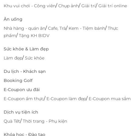
/
/
/
Khu vui chơi - Công viên
Chụp ảnh
Giải trí
Giải trí online
Tiện ích hiện đại – Dành cho kỳ nghỉ hoàn hảo
Không chỉ là nơi nghỉ ngơi, TTC Hotel còn mang đến
Ăn uống
những tiện ích đa dạng như:
/
/
/
Nhà hàng - quán ăn
Cafe, Trà
Kem - Tiệm bánh
Thực
/
phẩm
Tặng KH BIDV
Phòng gym miễn phí
, được trang bị máy móc cơ
bản, sạch sẽ, với tầm nhìn hướng ra thành phố –
Sức khỏe & Làm đẹp
giúp bạn duy trì thói quen rèn luyện dù đang đi
/
Làm đẹp
Sức khỏe
công tác hay du lịch.
Phòng hội nghị
hiện đại, phù hợp tổ chức các
Du lịch - Khách sạn
cuộc họp nhỏ hoặc sự kiện riêng tư.
Booking Golf
Dịch vụ lễ tân, hỗ trợ khách hàng chuyên nghiệp
24/7.
E-Coupon ưu đãi
/
/
E-Coupon ẩm thực
E-Coupon làm đẹp
E-Coupon mua sắm
Dịch vụ tiện ích
/
Quà Tết
Thời trang - Phụ kiện
Khóa học - Đào tạo