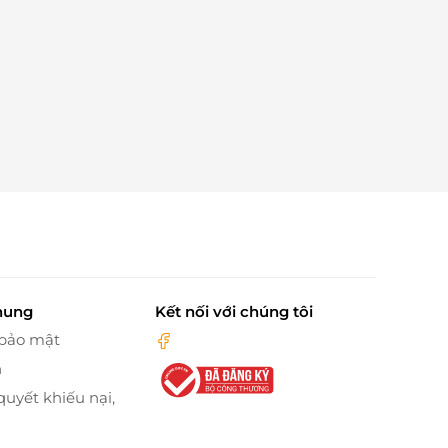
hung
Kết nối với chúng tôi
 bảo mật
n
quyết khiếu nại,