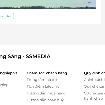
m thêm
ông Sáng - SSMEDIA
nghiệp và
Chăm sóc khách hàng
Quy định c
Trung tâm hỗ trợ
Chính sách
ghiệp
Tích điểm LifeLink
Quy chế sà
Hướng dẫn mua hàng
Cơ chế giải 
tranh chấp
Hướng dẫn hoàn huỷ
́ Hội Viên cùng các khách hàng sự hài lòng từ