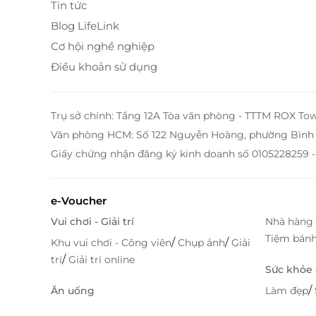
những trang thiết bị cũng như những dịch vụ 
Tin tức
Blog LifeLink
Cơ hội nghề nghiệp
Điều khoản sử dụng
Trụ sở chính: Tầng 12A Tòa văn phòng - TTTM ROX To
Văn phòng HCM: Số 122 Nguyễn Hoàng, phường Bình 
Giấy chứng nhận đăng ký kinh doanh số 0105228259 -
e-Voucher
Vui chơi - Giải trí
Nhà hàng 
Tiệm bán
/
/
Khu vui chơi - Công viên
Chụp ảnh
Giải
/
trí
Giải trí online
Sức khỏe
/
Ăn uống
Làm đẹp