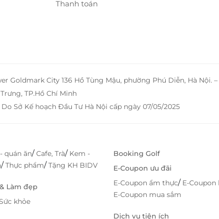
xứng tầm 5 sao.
Thanh toán
LifeLink
wer Goldmark City 136 Hồ Tùng Mậu, phường Phú Diễn, Hà Nội. 
Trưng, TP.Hồ Chí Minh
 Do Sở Kế hoạch Đầu Tư Hà Nội cấp ngày 07/05/2025
/
/
- quán ăn
Cafe, Trà
Kem -
Booking Golf
/
/
h
Thực phẩm
Tặng KH BIDV
E-Coupon ưu đãi
/
E-Coupon ẩm thực
E-Coupon 
 & Làm đẹp
E-Coupon mua sắm
Sức khỏe
Dịch vụ tiện ích