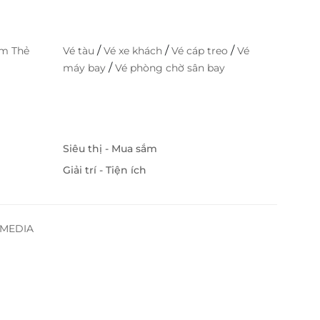
/
/
/
im Thẻ
Vé tàu
Vé xe khách
Vé cáp treo
Vé
/
máy bay
Vé phòng chờ sân bay
Siêu thị - Mua sắm
Giải trí - Tiện ích
SSMEDIA