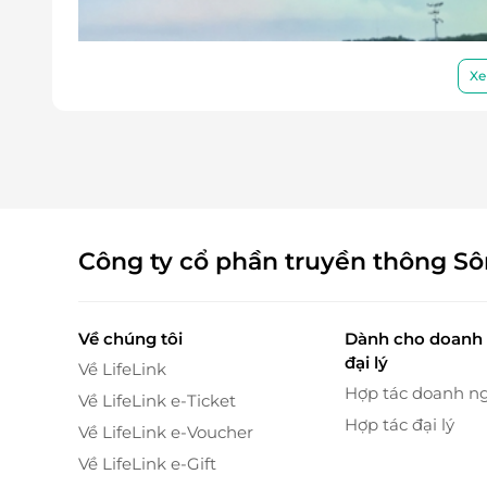
Xe
Công ty cổ phần truyền thông S
Về chúng tôi
Dành cho doanh 
đại lý
Về LifeLink
Hợp tác doanh n
Về LifeLink e-Ticket
Hợp tác đại lý
Về LifeLink e-Voucher
Về LifeLink e-Gift
Sân gôn Twin Doves tự tin sẽ mang đến cho Quy