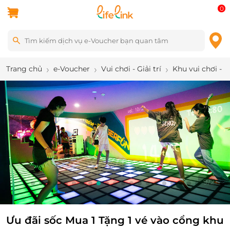
0
Trang chủ
e-Voucher
Vui chơi - Giải trí
Khu vui chơi - 
9
/
21
Ưu đãi sốc Mua 1 Tặng 1 vé vào cổng khu