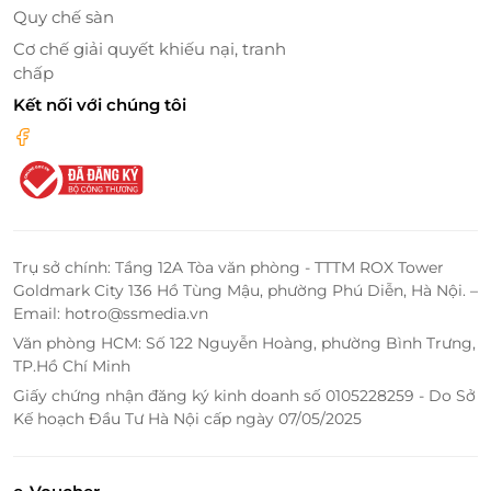
Quy chế sàn
Cơ chế giải quyết khiếu nại, tranh
chấp
Kết nối với chúng tôi
Trụ sở chính: Tầng 12A Tòa văn phòng - TTTM ROX Tower
Goldmark City 136 Hồ Tùng Mậu, phường Phú Diễn, Hà Nội. –
Email: hotro@ssmedia.vn
Văn phòng HCM: Số 122 Nguyễn Hoàng, phường Bình Trưng,
TP.Hồ Chí Minh
Giấy chứng nhận đăng ký kinh doanh số 0105228259 - Do Sở
Kế hoạch Đầu Tư Hà Nội cấp ngày 07/05/2025