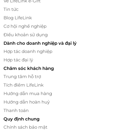
Về LifeLink e-Gift
phú, từ đồ ăn vặt đến các món ăn chính, đảm bảo
Tin tức
đáp ứng nhu cầu ẩm thực của bạn.
Blog LifeLink
Cơ hội nghề nghiệp
Điều khoản sử dụng
Dành cho doanh nghiệp và đại lý
Hợp tác doanh nghiệp
Hợp tác đại lý
Chăm sóc khách hàng
Trung tâm hỗ trợ
Tích điểm LifeLink
Hướng dẫn mua hàng
Hướng dẫn hoàn huỷ
Thanh toán
Quy định chung
Chính sách bảo mật