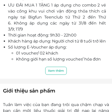
ƯU ĐÃI MUA 1 TẶNG 1 áp dụng cho combo 2 vé
Khu vực thể thao: Rèn luyện sức khỏe với
vào cổng khu vui chơi vận động thỏa thích cả
các trò chơi vận động năng động.
ngày tại Bigfun Teenclub từ Thứ 2 đến Thứ
Khu vực ăn uống: Thưởng thức những món
6. Không áp dụng các ngày từ 31/8 đến hết
ăn ngon miệng, đồ uống đa dạng.
3/9; 17/9
Sân khấu biểu diễn: Tham gia các hoạt động
Thời gian hoạt động: 9h30 - 22h00
văn hóa, nghệ thuật sôi động.
Khách hàng áp dụng: Người chơi từ 8 tuổi trở lên
Đội ngũ nhân viên chu đáo, nhiệt tình, Bigfun
Số lượng E-Voucher áp dụng:
Teenclub hứa hẹn làm hài lòng mọi quý khách
01 voucher/ 02 khách
hàng.
Không giới hạn số lượng voucher/ hóa đơn
Không áp dụng lễ, tết, bù lễ
Fanpage:
Xem thêm
https://www.facebook.com/bigfun.teenclub
Quy định:
Khách hàng vào khu vui chơi phải sử dụng
Giới thiệu sản phẩm
vớ chống trượt (khách hàng tự trang bị hoặc
mua tại khu vui chơi giá 19.000đ/ đôi).
Tuần làm việc của bạn đang trôi qua chậm chạp và
1 vé vào cổng dành cho 1 người chơi và 1
bạn cần một liều thuốc giải trí để nạp lại năng