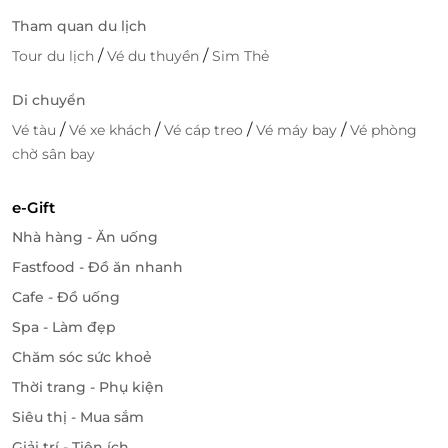
Tham quan du lịch
/
/
Tour du lịch
Vé du thuyền
Sim Thẻ
Di chuyển
/
/
/
/
Vé tàu
Vé xe khách
Vé cáp treo
Vé máy bay
Vé phòng
chờ sân bay
e-Gift
Nhà hàng - Ăn uống
Tất cả dịch vụ tại Olympia đều được đầu tư trang
Fastfood - Đồ ăn nhanh
thiết bị đạt tiêu chuẩn quốc tế, đảm bảo chất lượng
Cafe - Đồ uống
sức khỏe cho người sử dụng. Các chuyên gia huấn
Spa - Làm đẹp
luyện nổi tiếng sẽ giúp hội viên có những bài tập
Chăm sóc sức khoẻ
thực tế mang lại hiệu quả cao tuỳ theo từng nhu
cầu của mỗi người.
Thời trang - Phụ kiện
Siêu thị - Mua sắm
Giải trí - Tiện ích