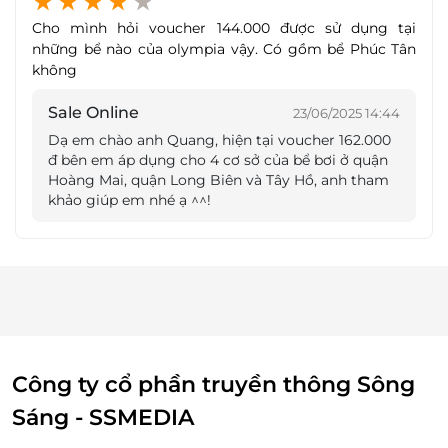
biệt là các hội viên yêu thích bơi lội đến từ các CLB
Cho mình hỏi voucher 144.000 được sử dụng tại
bơi lội chuyên nghiệp.
những bể nào của olympia vậy. Có gồm bể Phúc Tân
không
Sale Online
23/06/2025 14:44
Dạ em chào anh Quang, hiện tại voucher 162.000
đ bên em áp dụng cho 4 cơ sở của bể bơi ở quận
Hoàng Mai, quận Long Biên và Tây Hồ, anh tham
khảo giúp em nhé ạ ^^!
Công ty cổ phần truyền thông Sông
Hệ thống các bể bơi có mái che hiện đại, giúp bạn
Sáng - SSMEDIA
yên tâm bơi lội không sợ nắng, không gian bể rộng,