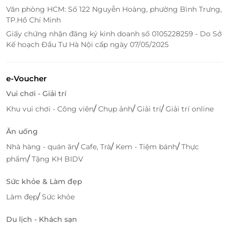
Văn phòng HCM: Số 122 Nguyễn Hoàng, phường Bình Trưng,
Trong gần 20 năm phát triển, Olympia đã không
TP.Hồ Chí Minh
ngừng nâng cao về mọi mặt như cơ sở vật chất,
Giấy chứng nhận đăng ký kinh doanh số 0105228259 - Do Sở
trang thiết bị Gym hiện đại và các huấn luyện viên có
Kế hoạch Đầu Tư Hà Nội cấp ngày 07/05/2025
chuyên môn giỏi để trở thành địa chỉ tin cậy và uy
tín cho những người yêu thích thể thao đến tập
luyện, nâng cao sức khỏe. Thương hiệu Olympia đã
e-Voucher
được khẳng định bằng chính niềm tin của các khách
Vui chơi - Giải trí
hàng.
/
/
/
Khu vui chơi - Công viên
Chụp ảnh
Giải trí
Giải trí online
Ăn uống
/
/
/
Nhà hàng - quán ăn
Cafe, Trà
Kem - Tiệm bánh
Thực
/
phẩm
Tặng KH BIDV
Sức khỏe & Làm đẹp
/
Làm đẹp
Sức khỏe
Du lịch - Khách sạn