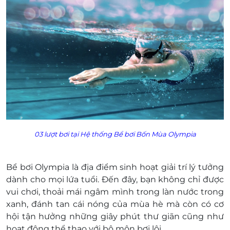
E-Voucher/E-Coupon không có giá trị quy đổi
thành tiền mặt, không trả lại tiền thừa.
Không áp dụng đồng thời với chương trình
khuyến mại khác
Giá chưa bao gồm VAT.
03 lượt bơi tại Hệ thống Bể bơi Bốn Mùa Olympia
Bể bơi Olympia là địa điểm sinh hoạt giải trí lý tưởng
dành cho mọi lứa tuổi. Đến đây, bạn không chỉ được
vui chơi, thoải mái ngâm mình trong làn nước trong
xanh, đánh tan cái nóng của mùa hè mà còn có cơ
hội tận hưởng những giây phút thư giãn cũng như
hoạt động thể thao với bộ môn bơi lội.