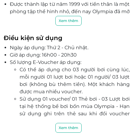
Được thành lập từ năm 1999 với tiền thân là một
phòng tập thể hình nhỏ, đến nay Olympia đã mở
rộng thành một trung tâm thể hình thể dục
Xem thêm
thẩm mỹ và bơi lội có quy mô lớn chuyên nghiệp
bậc nhất Hà Nội.
Điều kiện sử dụng
Trong gần 20 năm phát triển, Olympia đã không
Ngày áp dụng: Thứ 2 - Chủ nhật.
ngừng nâng cao về mọi mặt như cơ sở vật chất,
Giờ áp dụng: 16h00 - 20h30
trang thiết bị Gym hiện đại và các huấn luyện
Số lượng E-Voucher áp dụng:
viên có chuyên môn giỏi để trở thành địa chỉ tin
Có thể áp dụng cho 03 người bơi cùng lúc,
cậy và uy tín cho những người yêu thích thể
mỗi người 01 lượt bơi hoặc 01 người/ 03 lượt
thao đến tập luyện, nâng cao sức khỏe.
bơi (không bù thêm tiền). Một khách hàng
được mua nhiều voucher.
Sử dụng 01 voucher/ 01 Thẻ bơi - 03 Lượt bơi
tại hệ thống bể bơi bốn mùa Olympia - Hạn
sử dụng ghi trên thẻ sau khi đổi voucher
(không bù thêm tiền) Voucher có giá trị
trong 10 ngày kể từ ngày kích hoạt
Xem thêm
Có thể áp dụng cho 03 người bơi cùng lúc,