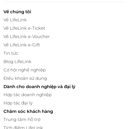
là bể bơi mới được nâng cấp nên còn khá vắng do
chưa có nhiều người biết đến, có bể bơi dành cho trẻ
Về chúng tôi
em, khu gửi đồ, tắm tráng rộng rãi, bạn có thể hoàn
Về LifeLink
toàn yên tâm với chất lượng nước được xử lý theo
công nghệ tiên tiến của Nhật Bản.
Về LifeLink e-Ticket
Về LifeLink e-Voucher
Về LifeLink e-Gift
Tin tức
Blog LifeLink
Cơ hội nghề nghiệp
Điều khoản sử dụng
Dành cho doanh nghiệp và đại lý
Hợp tác doanh nghiệp
Hợp tác đại lý
Chăm sóc khách hàng
Trung tâm hỗ trợ
Tích điểm LifeLink