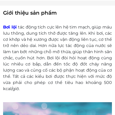
mỗi người 01 lượt bơi hoặc 01 người/ 03 lượt
bơi
Giới thiệu sản phẩm
Giá trên đã bao gồm phí trông đồ.
Thông tin liên hệ đặt dịch vụ:
Bơi lội
tác động tích cực lên hệ tim mạch, giúp máu
Bể bơi Olympia 609 Trương Định, Hoàng Mai,
lưu thông, dung tích thở được tăng lên. Khi bơi, các
Hà Nội - 024 6672 8686
cơ khớp và hệ xương được vận động liên tục, cơ thể
Bể bơi Olympia Nhật Tân Số 474 Lạc Long
trở nên dẻo dai. Hơn nữa lực tác động của nước sẽ
Quân - Tây Hồ, Hà Nội - 024.6675 8686
làm tan bớt những chỗ mỡ thừa, giúp thân hình săn
Olympia Việt Hưng - Tại trường THCS có lớp
chắc, cuốn hút hơn. Bơi lội đòi hỏi hoạt động cùng
năng khiếu TDTT quận Long Biên, Lô TH05,
lúc nhiều cơ bắp, dẫn đến tốc độ đốt cháy năng
khu đô thị mới Việt Hưng, Long Biên, gần
lượng cao và củng cố các bộ phận hoạt động của cơ
phố Đoàn Khuê - 024.3641.8686 -
thể. Tất cả các kiểu bơi được thực hiện với mức độ
0934.66.5555
vừa phải cho phép cơ thể tiêu hao khoảng 500
Olympia Đền Lừ - Bể bơi Trường thể thao
kcal/giờ.
thanh thiếu niên quận Hoàng Mai - 0243 518
8686
Một khách hàng được mua nhiều E-Voucher/E-
Coupon