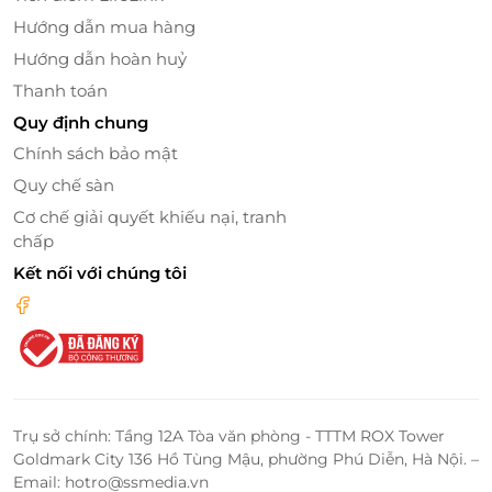
Được thành lập từ năm 1999 với tiền thân là một
Hướng dẫn mua hàng
phòng tập thể hình nhỏ, đến nay Olympia đã mở
Hướng dẫn hoàn huỷ
rộng thành một trung tâm thể hình thể dục thẩm
Thanh toán
mỹ và bơi lội có quy mô lớn chuyên nghiệp bậc nhất
Hà Nội.
Quy định chung
Chính sách bảo mật
Quy chế sàn
Cơ chế giải quyết khiếu nại, tranh
chấp
Kết nối với chúng tôi
Trụ sở chính: Tầng 12A Tòa văn phòng - TTTM ROX Tower
Goldmark City 136 Hồ Tùng Mậu, phường Phú Diễn, Hà Nội. –
Email: hotro@ssmedia.vn