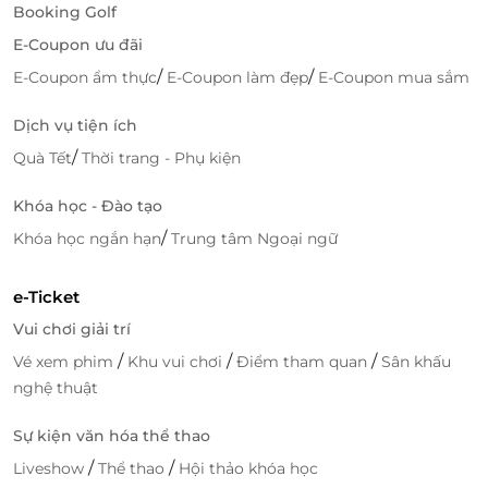
Booking Golf
E-Coupon ưu đãi
/
/
E-Coupon ẩm thực
E-Coupon làm đẹp
E-Coupon mua sắm
Hiện nay, tại Olympia có các dịch vụ sau:
Dịch vụ tiện ích
/
Quà Tết
Thời trang - Phụ kiện
Bơi lội
Dạy bơi cho trẻ em theo quy chuẩn Nhật Bản,
Khóa học - Đào tạo
dạy bơi cho các đối tượng khác
/
Khóa học ngắn hạn
Trung tâm Ngoại ngữ
Thể hình
Thể dục thẩm mỹ
e-Ticket
Khiêu vũ cổ điển
Yoga
Vui chơi giải trí
Tennis
/
/
/
Vé xem phim
Khu vui chơi
Điểm tham quan
Sân khấu
Massage vật lý trị liệu, massage body
nghệ thuật
Sự kiện văn hóa thể thao
/
/
Liveshow
Thể thao
Hội thảo khóa học