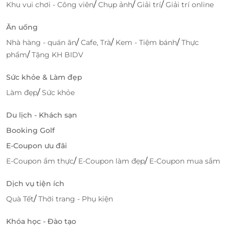
thể trải nghiệm dịch vụ chất lượng cao.
/
/
/
Khu vui chơi - Công viên
Chụp ảnh
Giải trí
Giải trí online
Thủ tục nhanh chóng:
Chỉ với vài bước đơn giản,
bạn đã có thể hoàn tất việc đặt vé mà không
Ăn uống
phải chờ đợi lâu.
/
/
/
Nhà hàng - quán ăn
Cafe, Trà
Kem - Tiệm bánh
Thực
Dịch vụ khách hàng tận tình:
LifeLink luôn sẵn
/
phẩm
Tặng KH BIDV
sàng hỗ trợ bạn trong suốt quá trình đặt vé và
tham gia tour, giúp bạn có một chuyến đi suôn
Sức khỏe & Làm đẹp
sẻ và trọn vẹn.
/
Làm đẹp
Sức khỏe
Hãy nhanh tay đặt vé và hòa mình vào không gian
Du lịch - Khách sạn
văn hóa Huế độc đáo qua tour thuyền rồng cao cấp
Booking Golf
qua
LifeLink
– chắc chắn bạn sẽ có một trải nghiệm
tuyệt vời!
E-Coupon ưu đãi
/
/
E-Coupon ẩm thực
E-Coupon làm đẹp
E-Coupon mua sắm
Dịch vụ tiện ích
LifeLink
/
Quà Tết
Thời trang - Phụ kiện
Khóa học - Đào tạo