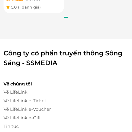
5.0
(1 đánh giá)
Công ty cổ phần truyền thông Sông
Sáng - SSMEDIA
Về chúng tôi
Về LifeLink
Về LifeLink e-Ticket
Về LifeLink e-Voucher
Về LifeLink e-Gift
Tin tức
Chìm Đắm Trong Giai Điệu Sâu Lắng Của Ca