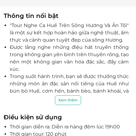
Thông tin nổi bật
"Tour Nghe Ca Huế Trên Sông Hương Và Ăn Tối"
là một sự kết hợp hoàn hảo giữa nghệ thuật, ẩm
thực và cảnh quan tuyệt đẹp của sông Hương.
Được lắng nghe những điệu hát truyền thống
trong không gian yên bình trên thuyền rồng, tạo
nên một không gian văn hóa đặc sắc, đầy cảm
xúc.
Trong suốt hành trình, bạn sẽ được thưởng thức
những món ăn đặc sản nổi tiếng của Huế như
bún bò Huế, cơm hến, bánh bèo, bánh khoái, và
các món ăn được chế biến công phu theo
Xem thêm
phong cách Huế.
Ngồi trên thuyền rồng, bạn sẽ được ngắm nhìn
Điều kiện sử dụng
vẻ đẹp mộng mơ của dòng sông Hương, cầu
Thời gian diễn ra: Diễn ra hàng đêm lúc 19h00
Trường Tiền, thả hoa đăng,... với ánh đèn lung
Thời gian tour: 120 phút
linh và khung cảnh huyền bí của thành phố Huế