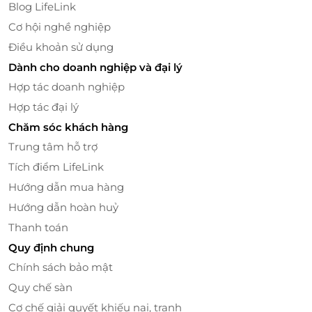
Huế
Blog LifeLink
Cơ hội nghề nghiệp
Đoàn nghệ sĩ tài năng sẽ cất lên những giai điệu Ca
Huế đầy trầm mặc và sâu lắng, giúp bạn đắm chìm
Điều khoản sử dụng
trong không gian âm nhạc cổ xưa của xứ Huế. Các
Dành cho doanh nghiệp và đại lý
bài hát sẽ được thể hiện bởi những giọng ca ngọt
Hợp tác doanh nghiệp
ngào, giàu cảm xúc, đưa bạn vào một thế giới của
Hợp tác đại lý
nghệ thuật và lịch sử, nơi mỗi ca từ đều mang một
Chăm sóc khách hàng
câu chuyện riêng. Đặc biệt, chương trình ca Huế
được dẫn dắt bởi MC song ngữ Anh – Việt, giúp du
Trung tâm hỗ trợ
khách quốc tế dễ dàng hiểu và cảm nhận vẻ đẹp
Tích điểm LifeLink
của những làn điệu Ca Huế, mở rộng thêm hiểu biết
Hướng dẫn mua hàng
về văn hóa và lịch sử Huế.
Hướng dẫn hoàn huỷ
Thanh toán
Quy định chung
Chính sách bảo mật
Quy chế sàn
Cơ chế giải quyết khiếu nại, tranh