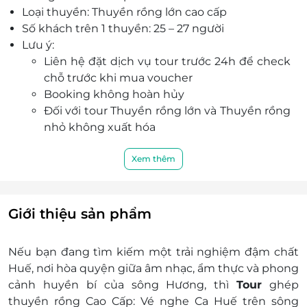
Loại thuyền: Thuyền rồng lớn cao cấp
về đêm.
Số khách trên 1 thuyền: 25 – 27 người
Lưu ý:
Liên hệ đặt dịch vụ tour trước 24h để check
chỗ trước khi mua voucher
Booking không hoàn hủy
Đối với tour Thuyền rồng lớn và Thuyền rồng
nhỏ không xuất hóa
Điều kiện đặt tour:
Hotline đặt tour & tư vấn (9h-20h): 1900 2065
Xem thêm
Văn phòng HCM: 028.6680.8757 /
Điều kiện khác:
Áp dụng 01 E-Voucher/E-Coupon cho 01
Giới thiệu sản phẩm
khách
Một khách hàng được mua nhiều E-
Nếu bạn đang tìm kiếm một trải nghiệm đậm chất
Voucher/E-Coupon
Huế, nơi hòa quyện giữa âm nhạc, ẩm thực và phong
E-Voucher/E-Coupon không có giá trị quy
cảnh huyền bí của sông Hương, thì
Tour
ghép
đổi thành tiền mặt, không trả lại tiền thừa
thuyền rồng Cao Cấp: Vé nghe Ca Huế trên sông