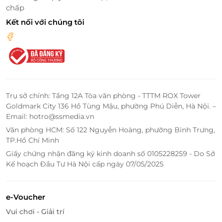
chấp
Kết nối với chúng tôi
Trụ sở chính: Tầng 12A Tòa văn phòng - TTTM ROX Tower
Goldmark City 136 Hồ Tùng Mậu, phường Phú Diễn, Hà Nội. –
Email: hotro@ssmedia.vn
Văn phòng HCM: Số 122 Nguyễn Hoàng, phường Bình Trưng,
TP.Hồ Chí Minh
Giấy chứng nhận đăng ký kinh doanh số 0105228259 - Do Sở
Kế hoạch Đầu Tư Hà Nội cấp ngày 07/05/2025
Ưu Đãi Hấp Dẫn Khi Đặt Vé Qua LifeLink
e-Voucher
Ưu đãi giá tốt:
LifeLink mang đến những mức
giá ưu đãi giúp bạn tiết kiệm chi phí mà vẫn có
Vui chơi - Giải trí