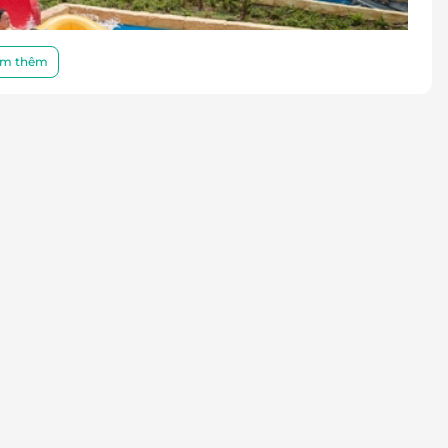
m thêm
tới chính là
công viên nước độc đáo lấy cảm hứng
ột biểu tượng văn hóa lâu đời của Việt Nam. Các
inh”
,
“Đua thuyền”
, cùng nhiều hoạt cảnh tái hiện
gian vừa lạ mắt, vừa gần gũi, cuốn hút mọi lứa tuổi.