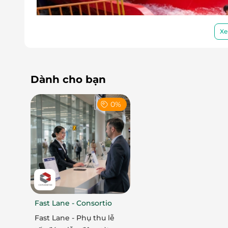
Xe
Dành cho bạn
0%
Điểm nổi bật đầu tiên không thể không nhắc 
từ nghệ thuật múa rối nước truyền thống
– m
khu vực được thiết kế theo chủ đề như
“Tứ L
tích trò rối nước nổi tiếng, tạo nên một không 
Fast Lane - Consortio
Fast Lane - Phụ thu lễ