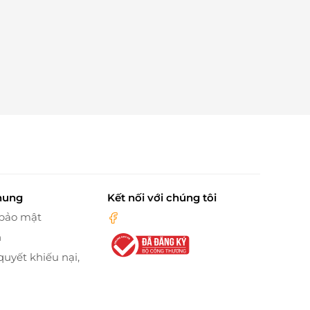
hung
Kết nối với chúng tôi
 bảo mật
n
quyết khiếu nại,