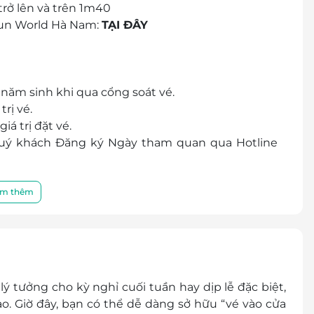
trở lên và trên 1m40
Sun World Hà Nam:
TẠI ĐÂY
 năm sinh khi qua cổng soát vé.
rị vé.
iá trị đặt vé.
 Quý khách Đăng ký Ngày tham quan qua Hotline
 đãi
trước ít nhất 24h để đặt lịch và đổi Voucher sang
m thêm
sms cho Quý khách (Ngày khởi hành, Địa điểm, quy
ý tưởng cho kỳ nghỉ cuối tuần hay dịp lễ đặc biệt,
o. Giờ đây, bạn có thể dễ dàng sở hữu “vé vào cửa