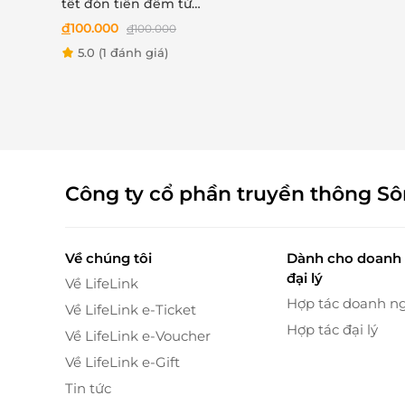
tết đón tiễn đêm từ
22h30 đến 6h00
đ
100.000
đ
100.000
5.0
(1 đánh giá)
Công ty cổ phần truyền thông S
Về chúng tôi
Dành cho doanh 
đại lý
Về LifeLink
Hợp tác doanh n
Hệ thống trò chơi hiện đại – Vui không gi
Về LifeLink e-Ticket
Hợp tác đại lý
Về LifeLink e-Voucher
Không dừng lại ở giá trị văn hóa, Sun World
trên cạn hiện đại, đa dạng
:
Về LifeLink e-Gift
Tin tức
Vịnh Sóng Thần
– bể tạo sóng rộng lớn vớ