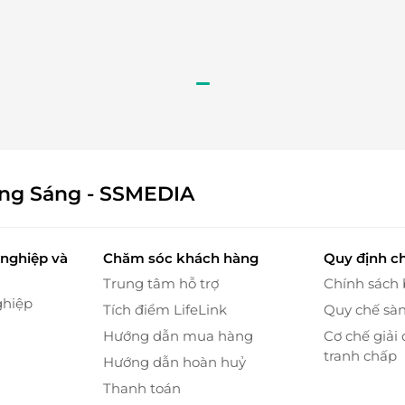
ông Sáng - SSMEDIA
nghiệp và
Chăm sóc khách hàng
Quy định c
Trung tâm hỗ trợ
Chính sách
ghiệp
ới hạn
Tích điểm LifeLink
Quy chế sà
Hướng dẫn mua hàng
Cơ chế giải 
 Hà Nam còn sở hữu
hệ thống trò chơi dưới nước và
tranh chấp
Hướng dẫn hoàn huỷ
Thanh toán
i bãi cát trắng nhân tạo, mang đến không gian vui