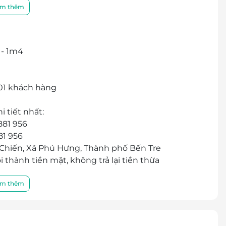
ch có rất nhiều trải nghiêm thú vị.
m thêm
 - 1m4
 01 khách hàng
 tiết nhất:
881 956
81 956
 Chiến, Xã Phú Hưng, Thành phố Bến Tre
 thành tiền mặt, không trả lại tiền thừa
khuyến mại khác.
m thêm