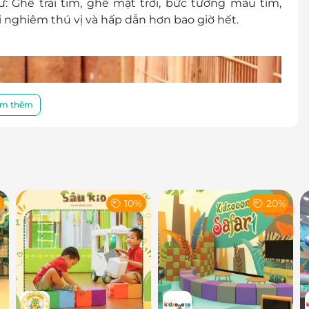
: Ghế trái tim, ghế mặt trời, bức tường màu tím,
ải nghiêm thú vị và hấp dẫn hơn bao giờ hết.
m thêm
%
10%
20%