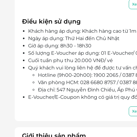
tường màu tím, phao hồng hạc,... sẽ giúp khá
Xe
Điều kiện sử dụng
Khách hàng áp dụng: Khách hàng cao từ 1m
Ngày áp dụng: Thứ Hai đến Chủ Nhật
Giờ áp dụng: 8h30 - 18h30
Số lượng E-Voucher áp dụng: 01 E-Voucher/
Cuối tuần phụ thu 20.000 VNĐ/ vé
Quý khách vui lòng liên hệ để được tư vấn chi
Hotline (9h00-20h00): 1900 2065 / 0387 
Văn phòng HCM: 028 6680 8757 / 0387 8
Địa chỉ: 547 Nguyễn Đình Chiểu, Ấp Phú
E-Voucher/E-Coupon không có giá trị quy đổi
Không áp dụng đồng thời với chương trình 
Xe
Giới thiệu sản phẩm