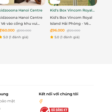
kidzooona Hanoi Centre
Kid's Box Vincom Royal
Island Hải Phòng
kidzooona Hanoi Centre
Kid's Box Vincom Royal
- Vé vào cổng khu vui
Island Hải Phòng - Vé
chơi bao gồm Lễ Tết
vào cổng khu vui chơi
đ
160.000
đ
96.000
đ
200.000
đ
120.000
bao gồm Lễ Tết
5.0
(1 đánh giá)
5.0
(1 đánh giá)
hung
Kết nối với chúng tôi
 bảo mật
n