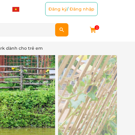
Đăng ký
/
Đăng nhập
0
rk dành cho trẻ em