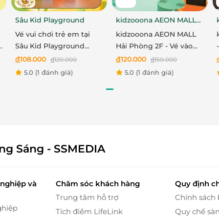
Sâu Kid Playground
kidzooona AEON MALL
Hải Phòng 2F
Vé vui chơi trẻ em tại
kidzooona AEON MALL
o
Sâu Kid Playground
Hải Phòng 2F - Vé vào
trước 16h từ Thứ 2 - Thứ
cổng khu vui chơi bao
đ
108.000
đ
120.000
đ
120.000
đ
150.000
6
gồm Lễ Tết
5.0
(1 đánh giá)
5.0
(1 đánh giá)
ông Sáng - SSMEDIA
nghiệp và
Chăm sóc khách hàng
Quy định c
Trung tâm hỗ trợ
Chính sách
ghiệp
Tích điểm LifeLink
Quy chế sà