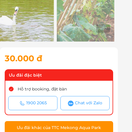
10
/
12
30.000 đ
Ưu đãi đặc biệt
Hỗ trợ booking, đặt bàn
1900 2065
Chat với Zalo
Ưu đãi khác của TTC Mekong Aqua Park