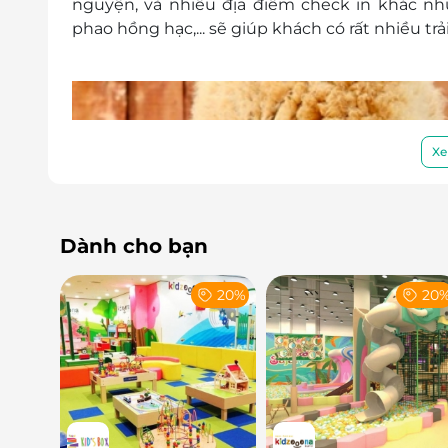
nguyện, và nhiều địa điểm check in khác như
phao hồng hạc,... sẽ giúp khách có rất nhiều tr
Xe
Dành cho bạn
20%
20