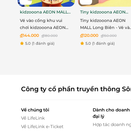
kidzooona AEON MALL
Tiny kidzooona AEON
Hải Phòng 3F
MALL Long Biên
Vé vào cổng khu vui
Tiny kidzooona AEON
chơi kidzooona AEON
MALL Long Biên - Vé và
MALL Hải Phòng 3F bao
cổng khu vui chơi bao
đ
144.000
đ
120.000
đ
180.000
đ
150.000
gồm Lễ Tết
gồm Lễ Tết
5.0
(1 đánh giá)
5.0
(1 đánh giá)
Công ty cổ phần truyền thông S
Về chúng tôi
Dành cho doanh 
đại lý
Về LifeLink
Hợp tác doanh n
Về LifeLink e-Ticket