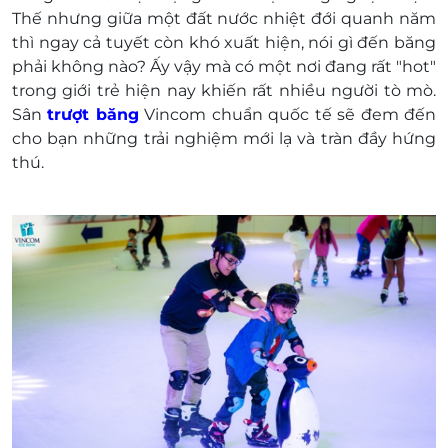
hiệu lực sau 30 phút và từ lượt số 2 vé sẽ có
Thế nhưng giữa một đất nước nhiệt đới quanh năm
hiệu lực sau 15 phút kể từ thời điểm mua
thì ngay cả tuyết còn khó xuất hiện, nói gì đến băng
Không áp dụng cho phí thuê giày & công cụ hỗ
phải không nào? Ấy vậy mà có một nơi đang rất "hot"
trợ.
trong giới trẻ hiện nay khiến rất nhiều người tò mò.
Phí thuê giày là 30,000 vnđ/ 1 đôi
Sân
trượt băng
Vincom chuẩn quốc tế sẽ đem đến
Vớ mang ở nhà đi hoặc mua tại quầy là 15,000
cho bạn những trải nghiệm mới lạ và tràn đầy hứng
vnđ/ đôi
thú.
Hải cẩu hoặc chim cánh cụt thuê tại quầy từ
40,000 vnđ - 60,000 vnđ
Khách hàng liên hệ đặt chỗ trước khi đến sử
dụng dịch vụ.
Địa chỉ: 208 Nguyễn Hữu Cảnh, Phường 22,
Quận Bình Thạnh, Tp Hồ Chí Minh
Điện thoại: 0981 139 105
Một khách hàng được mua nhiều E-Voucher/E-
Coupon
E-Voucher/E-Coupon không có giá trị quy đổi
thành tiền mặt, không trả lại tiền thừa.
Không áp dụng đồng thời với chương trình