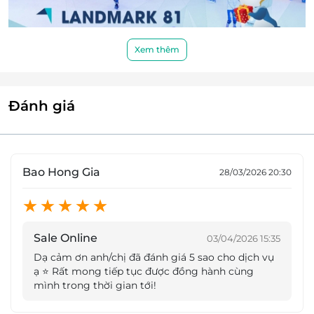
Xem thêm
Đánh giá
Bao Hong Gia
28/03/2026 20:30
Sale Online
03/04/2026 15:35
Dạ cảm ơn anh/chị đã đánh giá 5 sao cho dịch vụ
Vincom Ice Rink Landmark 81 được thiết kế theo
ạ ⭐️ Rất mong tiếp tục được đồng hành cùng
tiêu chuẩn quốc tế, có thể tổ chức những cuộc thi
mình trong thời gian tới!
lớn tầm cỡ như biểu diễn trượt băng nghệ thuật; thi
đấu các môn thể thao mùa đông. Gần như toàn bộ