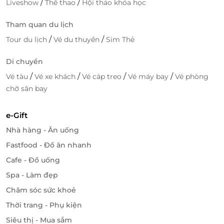
/
/
Liveshow
Thể thao
Hội thảo khóa học
Tham quan du lịch
/
/
Tour du lịch
Vé du thuyền
Sim Thẻ
Di chuyển
/
/
/
/
Vé tàu
Vé xe khách
Vé cáp treo
Vé máy bay
Vé phòng
chờ sân bay
e-Gift
Nhà hàng - Ăn uống
Fastfood - Đồ ăn nhanh
Cafe - Đồ uống
Spa - Làm đẹp
Chăm sóc sức khoẻ
Thời trang - Phụ kiện
Siêu thị - Mua sắm