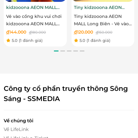
kidzooona AEON MALL
Tiny kidzooona AEON
Hải Phòng 3F
MALL Long Biên
Vé vào cổng khu vui chơi
Tiny kidzooona AEON
kidzooona AEON MALL
MALL Long Biên - Vé vào
Hải Phòng 3F bao gồm Lễ
cổng khu vui chơi bao
đ
144.000
đ
120.000
đ
180.000
đ
150.000
Tết
gồm Lễ Tết
5.0
(1 đánh giá)
5.0
(1 đánh giá)
Công ty cổ phần truyền thông Sông
Sáng - SSMEDIA
Giày trượt và các thiết bị hỗ trợ ở đây được nhập
khẩu từ nước ngoài với mẫu mã thời thượng cùng vị
Về chúng tôi
trí địa lý thuận lợi sẽ đem đến cho người dân miền
Về LifeLink
nhiệt đới những trải nghiệm thú vị và tuyệt vời với
một “mùa đông mát lạnh”.