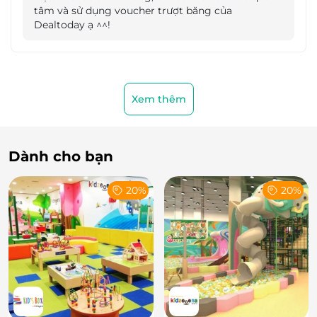
của Vincom Ice Rink Landmark 81 được đông đá
tâm và sử dụng voucher trượt băng của
hoàn toàn từ nước tự nhiên, dày 30mm. Hệ thống
Dealtoday ạ ^^!
làm lạnh chuyên dụng với chất làm lạnh thân thiện
với môi trường và hệ thống thông gió đối lưu sử
dụng công nghệ tiên tiến thế giới đúng tiêu chuẩn
của những sân băng quốc tế.
Xem thêm
Dành cho bạn
20%
20%