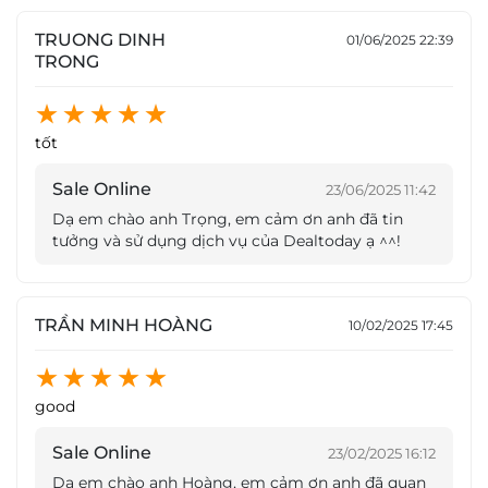
thiết bị phục vụ công trình được nhập khẩu từ Châu
TRUONG DINH
01/06/2025 22:39
Âu và Mỹ.
TRONG
tốt
Sale Online
23/06/2025 11:42
Dạ em chào anh Trọng, em cảm ơn anh đã tin
tưởng và sử dụng dịch vụ của Dealtoday ạ ^^!
TRẦN MINH HOÀNG
10/02/2025 17:45
good
Khác với các sân băng nhân tạo làm từ nhựa tổng
Sale Online
23/02/2025 16:12
hợp hiện có ở Việt Nam, sàn trượt băng trong nhà
Dạ em chào anh Hoàng, em cảm ơn anh đã quan