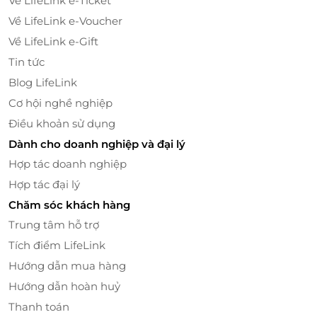
Về LifeLink e-Ticket
Về LifeLink e-Voucher
Về LifeLink e-Gift
Tin tức
Blog LifeLink
Cơ hội nghề nghiệp
Điều khoản sử dụng
Dành cho doanh nghiệp và đại lý
Hợp tác doanh nghiệp
Hợp tác đại lý
Chăm sóc khách hàng
Trung tâm hỗ trợ
Tích điểm LifeLink
Truy cập
LifeLink.vn
để sở hữu vô vàn
deal giải
Hướng dẫn mua hàng
trí
chất lượng cùng mức giá vô cùng hấp dẫn!
Hướng dẫn hoàn huỷ
Thanh toán