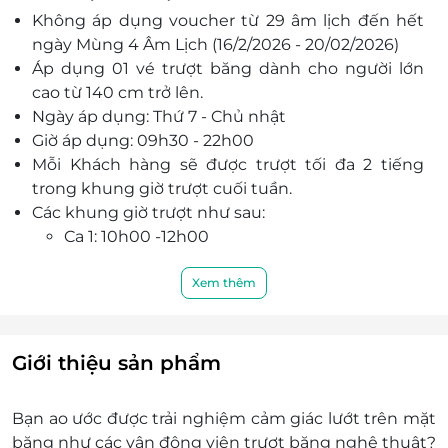
Không áp dụng voucher từ 29 âm lịch đến hết
luôn hoàn hảo
ngày Mùng 4 Âm Lịch (16/2/2026 - 20/02/2026)
Áp dụng 01 vé trượt băng dành cho người lớn
cao từ 140 cm trở lên.
Ngày áp dụng: Thứ 7 - Chủ nhật
Giờ áp dụng: 09h30 - 22h00
Mỗi Khách hàng sẽ được trượt tối đa 2 tiếng
trong khung giờ trượt cuối tuần.
Các khung giờ trượt như sau:
Ca 1: 10h00 -12h00
Ca 2: 12h30 - 14h30
Ca 3: 15h00 - 17h00
Xem thêm
Ca 4: 17h30 - 19h30
Ca 5: 20h00- 21h45
Số lượng E-Voucher áp dụng: 01 voucher/01 vé/01
Giới thiệu sản phẩm
khách hàng (không bù thêm tiền). Không giới
hạn số lượng voucher trên hóa đơn.
Bạn ao ước được trải nghiệm cảm giác lướt trên mặt
Lưu ý: Đối với sân băng Landmark 81: Vé sẽ có
băng như các vận động viên trượt băng nghệ thuật?