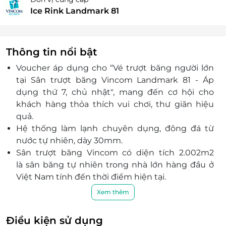
Ice Rink Landmark 81
Thông tin nổi bật
Voucher áp dụng cho “Vé trượt băng người lớn
tại Sân trượt băng Vincom Landmark 81 - Áp
dụng thứ 7, chủ nhật", mang đến cơ hội cho
khách hàng thỏa thích vui chơi, thư giãn hiệu
quả.
Hệ thống làm lạnh chuyên dụng, đông đá từ
nước tự nhiên, dày 30mm.
Sân trượt băng Vincom có diện tích
2.002m2
là
sân băng tự nhiên trong nhà lớn hàng đầu ở
Việt Nam tính đến thời điểm hiện tại.
Trang bị phương tiện hỗ trợ: giày trượt nhập
Xem thêm
khẩu Italia, dụng cụ tập trượt hải cẩu/ chim cánh
cụt nhập khẩu Anh...
Điều kiện sử dụng
Máy dọn sân băng hiện đại, đảm bảo bề mặt sân