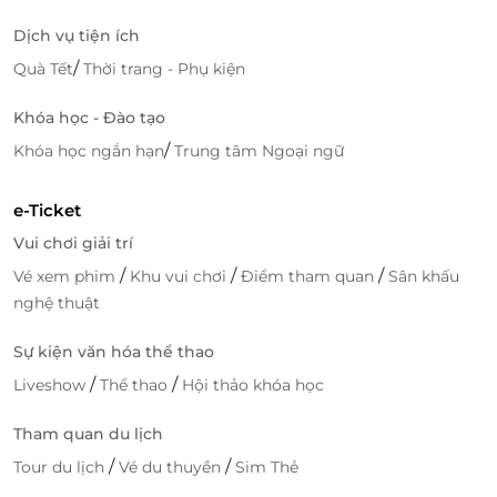
Fanpekka thuộc Hệ thống Aeon Fantasy tổ hợp khu vui chơi
Dịch vụ tiện ích
dành cho các bé yêu
/
Quà Tết
Thời trang - Phụ kiện
Sở hữu không gian ấn tượng, sinh động, ngập tràn
sắc màu lung linh, đội ngũ nhân viên phục vụ nhiệt
Khóa học - Đào tạo
tình, chu đáo, Fanpekka hứa hẹn sẽ là điểm vui chơi
/
Khóa học ngắn hạn
Trung tâm Ngoại ngữ
đầy bổ ích cho bé yêu nhà bạn.
e-Ticket
Vui chơi giải trí
/
/
/
Vé xem phim
Khu vui chơi
Điểm tham quan
Sân khấu
nghệ thuật
Sự kiện văn hóa thể thao
/
/
Liveshow
Thể thao
Hội thảo khóa học
Tham quan du lịch
/
/
Tour du lịch
Vé du thuyền
Sim Thẻ
Không gian ấn tượng, sinh động, ngập tràn sắc màu lung linh