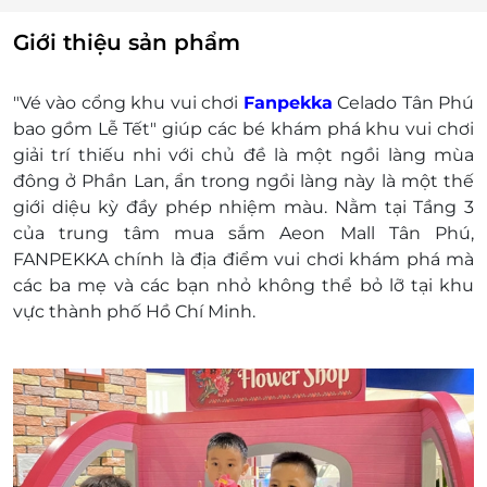
Lưu ý:
Quý khách giữ vòng tay cẩn thận để được ra
Giới thiệu sản phẩm
vào nhiều lần trong ngày nhé
Voucher không bao gồm vớ/tất, cả bé và phụ
"Vé vào cổng khu vui chơi
Fanpekka
Celado Tân Phú
huynh bắt buộc mang vớ/tất. Quý khách vui
bao gồm Lễ Tết" giúp các bé khám phá khu vui chơi
lòng chuẩn bị vớ/tất trước khi vào khu vui
giải trí thiếu nhi với chủ đề là một ngồi làng mùa
chơi hoặc mua vớ/tất tại quầy.
đông ở Phần Lan, ẩn trong ngồi làng này là một thế
Khách hàng liên hệ đăng ký dịch vụ trước khi
giới diệu kỳ đầy phép nhiệm màu. Nằm tại Tầng 3
đến để được phục vụ tốt nhất:
của trung tâm mua sắm Aeon Mall Tân Phú,
Hotline: 1900 2065 hoặc 0934 661 016 hoặc
FANPEKKA chính là địa điểm vui chơi khám phá mà
0387 881 956
các ba mẹ và các bạn nhỏ không thể bỏ lỡ tại khu
Fanpekka Celadon Tân Phú: Tầng 3 trung
vực thành phố Hồ Chí Minh.
tâm mua sắm Aeon Mall Tân Phú, 30 Bờ Bao
Tân Thắng, P. Sơn Kỳ, Q. Tân Phú, TP. HCM
E-Voucher/E-Coupon không có giá trị quy đổi
thành tiền mặt, không trả lại tiền thừa.
Không áp dụng đồng thời với chương trình
khuyến mại khác