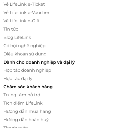
Về LifeLink e-Ticket
Khám phá con tàu khổng lồ
Về LifeLink e-Voucher
Đặc biệt tại Fanpekka, các thành viên trong gia đình
Về LifeLink e-Gift
đều có thể tham gia chơi đùa cùng với bé như: lắp
Tin tức
ráp ngôi nhà Leikimokki, đóng vai chủ tiệm và khách
Blog LifeLink
hàng tại chợ Narikiri... Các trò chơi này không chỉ
Cơ hội nghề nghiệp
đem đến niềm vui cho trẻ, mà còn giúp nuôi dưỡng
tình cảm gắn kết giữa trẻ và gia đình.
Điều khoản sử dụng
Dành cho doanh nghiệp và đại lý
Hợp tác doanh nghiệp
Hợp tác đại lý
Chăm sóc khách hàng
Trung tâm hỗ trợ
Tích điểm LifeLink
Hướng dẫn mua hàng
Hướng dẫn hoàn huỷ
Thanh toán