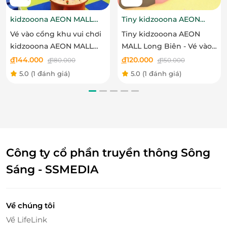
kidzooona AEON MALL
Tiny kidzooona AEON
Hải Phòng 3F
MALL Long Biên
Vé vào cổng khu vui chơi
Tiny kidzooona AEON
Trẻ em vừa có thể trải nghiệm nhiều hoạt động vui chơi lành
kidzooona AEON MALL
MALL Long Biên - Vé vào
mạnh, vừa có thể hình thành các kỹ năng tại
Fanpekka
Hải Phòng 3F bao gồm Lễ
cổng khu vui chơi bao
đ
144.000
đ
120.000
đ
180.000
đ
150.000
Bé có thể khám phá một con tàu khổng lồ với cấu
Tết
gồm Lễ Tết
5.0
(1 đánh giá)
5.0
(1 đánh giá)
trúc như nhà banh, trò vượt chướng ngại vật, xếp
hình…
Công ty cổ phần truyền thông Sông
Sáng - SSMEDIA
Về chúng tôi
Về LifeLink