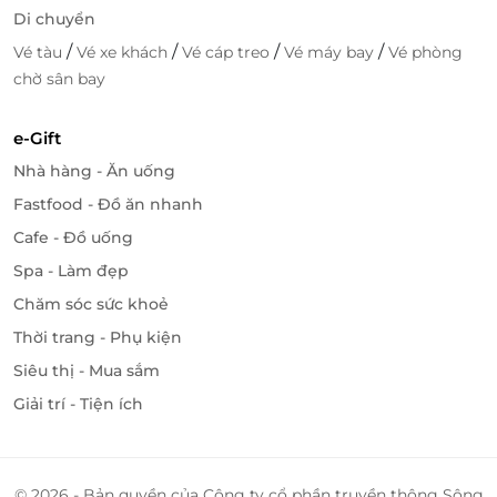
Di chuyển
Let the magic of play inspire your future” – “Hãy để
/
/
/
/
Vé tàu
Vé xe khách
Vé cáp treo
Vé máy bay
Vé phòng
phép màu nhiệm từ vui chơi truyền cảm hứng cho
chờ sân bay
tương lai của trẻ”.
Truy cập
LifeLink
để khám phá thêm nhiều deal vui
e-Gift
chơi, giải trí hấp dẫn!
Nhà hàng - Ăn uống
Fastfood - Đồ ăn nhanh
Cafe - Đồ uống
LifeLink
Spa - Làm đẹp
Chăm sóc sức khoẻ
Thời trang - Phụ kiện
Siêu thị - Mua sắm
Giải trí - Tiện ích
© 2026 - Bản quyền của Công ty cổ phần truyền thông Sông