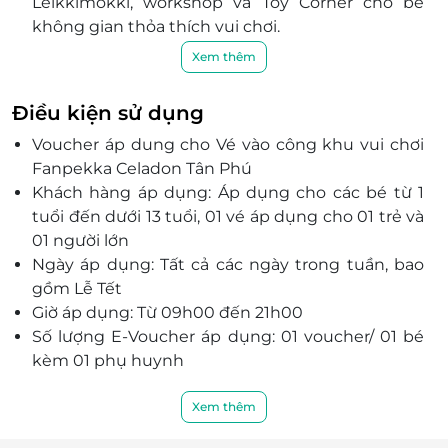
Leikkimokki, workshop và Toy Corner cho bé
không gian thỏa thích vui chơi.
Trải nghiệm nhiều hoạt động vui chơi lành
Xem thêm
mạnh, vừa có thể hình thành các kỹ năng cần
thiết cho tương lai của trẻ.
Điều kiện sử dụng
Trò chơi được thiết kế theo phương pháp giáo
Voucher áp dung cho Vé vào công khu vui chơi
dục Phần Lan, giúp trẻ em phát triển khả năng
Fanpekka Celadon Tân Phú
vận động thể chất, kích thích tư duy phản biện,
Khách hàng áp dụng: Áp dụng cho các bé từ 1
khả năng giao tiếp và biểu cảm...
tuổi đến dưới 13 tuổi, 01 vé áp dụng cho 01 trẻ và
Nuôi dưỡng tình cảm gắn kết giữa trẻ và gia
01 người lớn
đình qua các trò chơi mà các thành viên trong
Ngày áp dụng: Tất cả các ngày trong tuần, bao
gia đình phối hợp cùng.
gồm Lễ Tết
Sở hữu không gian ấn tượng, sinh động, ngập
Giờ áp dụng: Từ 09h00 đến 21h00
tràn sắc màu lung linh, đội ngũ nhân viên phục
Số lượng E-Voucher áp dụng: 01 voucher/ 01 bé
vụ nhiệt tình, chu đáo, Fanpekka hứa hẹn sẽ là
kèm 01 phụ huynh
điểm vui chơi đầy bổ ích cho bé yêu.
Phụ thu: 1 bé kèm 1 phụ huynh nếu phát sinh
thêm các phụ huynh khác thì phụ thu
Xem thêm
50.000đ/Phụ huynh