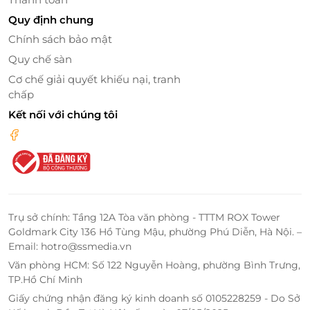
Quy định chung
Đóng vai chủ tiệm và khách hàng tại chợ Narikiri
Chính sách bảo mật
Bên cạnh đó, các bậc phụ huynh cũng có thể gửi
Quy chế sàn
gắm con mình tại đây để tranh thủ thời gian đi mua
Cơ chế giải quyết khiếu nại, tranh
sắm hay tiếp tục
cô
ng việc còn đang dang dở.
chấp
Kết nối với chúng tôi
Trụ sở chính: Tầng 12A Tòa văn phòng - TTTM ROX Tower
Goldmark City 136 Hồ Tùng Mậu, phường Phú Diễn, Hà Nội. –
Email: hotro@ssmedia.vn
Văn phòng HCM: Số 122 Nguyễn Hoàng, phường Bình Trưng,
TP.Hồ Chí Minh
Nhà bóng rộng lớn
Giấy chứng nhận đăng ký kinh doanh số 0105228259 - Do Sở