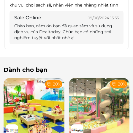
khu vui chơi sạch sẽ, nhân viên nhẹ nhàng nhiệt tình
Thoả thích trải nghiệm nhiều hoạt động lành
mạnh
Sale Online
19/08/2024 15:55
Đến với Fanpekka, trẻ em vừa có thể trải nghiệm
Chào bạn, cảm ơn bạn đã quan tâm và sử dụng
dịch vụ của Dealtoday. Chúc bạn có những trải
nhiều hoạt động vui chơi lành mạnh, vừa có thể hình
nghiệm tuyệt vời nhất nhé ạ!
thành các kỹ năng cần thiết cho tương lai của trẻ.
Thông qua các trò chơi được Fanpekka thiết kế theo
phương
pháp
giáo dục Phần Lan, giúp trẻ em phát
triển khả năng vận động thể chất, kích thích tư duy
phản biện, khả năng giao tiếp và biểu cảm...
Dành cho bạn
20%
20%