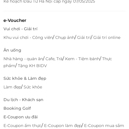
Kế hoạch Đầu Tư Hà Nội cấp ngày 07/05/2025
Đôi nét về Fanpekka
Fanpekka thuộc Hệ thống Aeon Fantasy tổ hợp khu
e-Voucher
vui chơi dành cho các bé yêu. Với phương châm "Sức
mạnh của nụ cười thời gian để gắn kết", nơi đây mở
Vui chơi - Giải trí
ra một thế giới ngập tràn niềm vui với các trò chơi
/
/
/
Khu vui chơi - Công viên
Chụp ảnh
Giải trí
Giải trí online
được thiết kế an toàn, nhiều hoạt động thú vị giúp
bé tập trung học hỏi và giải quyết vấn đề.
Ăn uống
/
/
/
Nhà hàng - quán ăn
Cafe, Trà
Kem - Tiệm bánh
Thực
/
phẩm
Tặng KH BIDV
Sức khỏe & Làm đẹp
/
Làm đẹp
Sức khỏe
Du lịch - Khách sạn
Booking Golf
E-Coupon ưu đãi
/
/
E-Coupon ẩm thực
E-Coupon làm đẹp
E-Coupon mua sắm