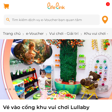
0
Trang chủ
e-Voucher
Vui chơi - Giải trí
Khu vui chơi - 
10
/
26
Vé vào cổng khu vui chơi Lullaby