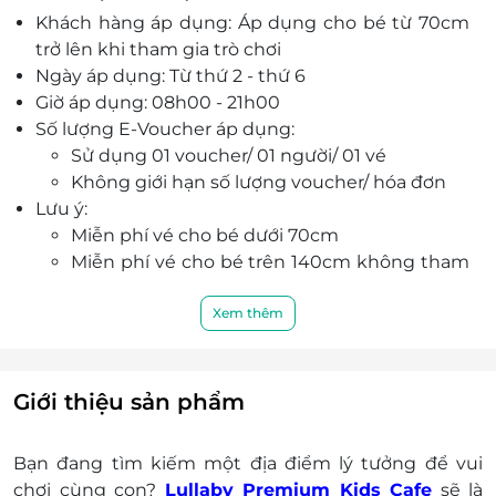
Khách hàng áp dụng: Áp dụng cho bé từ 70cm
Tàu vũ trụ siêu xịn sò với 5+ khoang được
trở lên khi tham gia trò chơi
trang bị full dụng cụ cho con nhập vai vào đa
Ngày áp dụng: Từ thứ 2 - thứ 6
dạng các loại nghề nghiệp khác nhau như
Giờ áp dụng: 08h00 - 21h00
bác sĩ, kỹ sư, vận động viên, đầu bếp,...
Số lượng E-Voucher áp dụng:
Không gian ăn uống sạch sẽ, thoáng mát
Sử dụng 01 voucher/ 01 người/ 01 vé
cực “dịu” cho cả ba mẹ và bé, cùng thực đơn
Không giới hạn số lượng voucher/ hóa đơn
đa dạng và bổ dưỡng.
Lưu ý:
Lullaby Premium Kids Cafe sở hữu nhiều góc
Miễn phí vé cho bé dưới 70cm
“sống ảo” tuyệt vời cho cả gia đình, luôn đảm
Miễn phí vé cho bé trên 140cm không tham
bảo an toàn và vệ sinh.
gia trò chơi
Cùng đội ngũ nhân viên chu đáo, nhiệt tình, hứa
Không phụ thu người lớn đi kèm
Xem thêm
hẹn làm hài lòng mọi quý khách hàng.
Không giới hạn thời gian chơi
Nhà hàng có khăn cho bé bú và có chăn cho
bé. Quý khách nếu có nhu cầu vui lòng yêu
Giới thiệu sản phẩm
cầu nhân viên
Khách không mang thú cưng vào nhà hàng
Bạn đang tìm kiếm một địa điểm lý tưởng để vui
Khách không tự ý lấy đồ chơi, vật dụng
chơi cùng con?
Lullaby Premium Kids Cafe
sẽ là