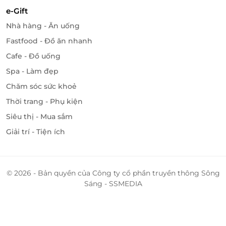
về các lĩnh vực du lịch, ăn uống, làm đẹp, giải trí,...
e-Gift
chất lượng cao và mức giá ưu đãi hấp dẫn nhất.
Nhà hàng - Ăn uống
Hiện tại, trên LifeLink đang có ưu đãi: E-Coupon
Fastfood - Đồ ăn nhanh
giảm giá 20% cho ngành hàng giải trí tại các địa
Cafe - Đồ uống
điểm vui chơi nổi tiếng . Chi tiết vui lòng tham
Spa - Làm đẹp
khảo
Tại đây
.
Chăm sóc sức khoẻ
Truy cập ngay
LifeLink
để sở hữu thêm hàng ngàn
Thời trang - Phụ kiện
voucher vui chơi giải trí khác bạn nhé!
Siêu thị - Mua sắm
Giải trí - Tiện ích
LifeLink
© 2026 - Bản quyền của Công ty cổ phần truyền thông Sông
Sáng - SSMEDIA