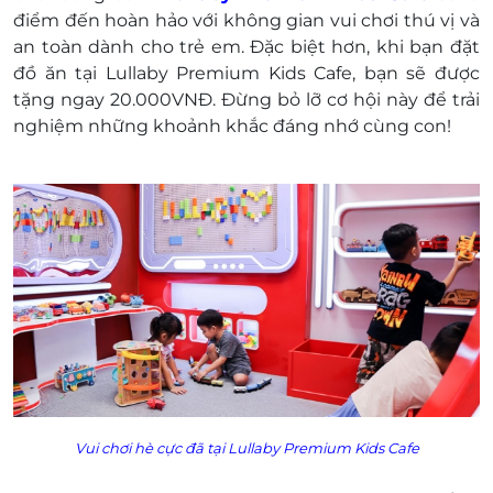
trong nhà hàng mang về
điểm đến hoàn hảo với không gian vui chơi thú vị và
Khách hàng liên hệ đăng ký dịch vụ trước khi
an toàn dành cho trẻ em. Đặc biệt hơn, khi bạn đặt
đến để được phục vụ tốt nhất:
đồ ăn tại Lullaby Premium Kids Cafe, bạn sẽ được
Hotline: 0903.997.300
tặng ngay 20.000VNĐ. Đừng bỏ lỡ cơ hội này để trải
Địa chỉ: 26A Hoàng Việt, phường 4, quận Tân
nghiệm những khoảnh khắc đáng nhớ cùng con!
Bình, thành phố Hồ Chí Minh
Một khách hàng được mua nhiều E-Voucher/E-
Coupon
E-Voucher/E-Coupon không có giá trị quy đổi
thành tiền mặt, không trả lại tiền thừa
Không áp dụng đồng thời với chương
trình khuyến mãi khác.
Vui chơi hè cực đã tại Lullaby Premium Kids Cafe