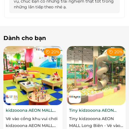
vụ, chúc bạn có những trải nghiệm thật tốt trong
những lần tiếp theo nhé ạ.
Dành cho bạn
20%
20%
kidzooona AEON MALL
Tiny kidzooona AEON
Hải Phòng 3F
MALL Long Biên
Vé vào cổng khu vui chơi
Tiny kidzooona AEON
kidzooona AEON MALL
MALL Long Biên - Vé vào