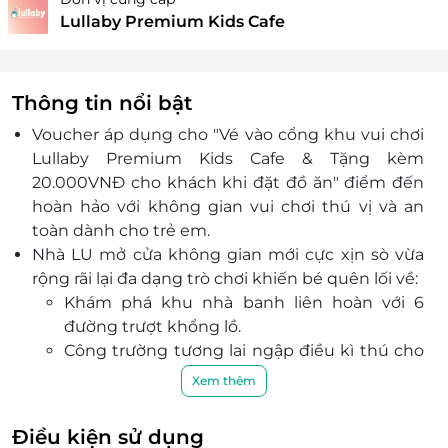
Lullaby Premium Kids Cafe
Thông tin nổi bật
Voucher áp dụng cho "Vé vào cổng khu vui chơi
Lullaby Premium Kids Cafe & Tặng kèm
20.000VNĐ cho khách khi đặt đồ ăn"
điểm đến
hoàn hảo với không gian vui chơi thú vị và an
toàn dành cho trẻ em.
Nhà LU mở cửa không gian mới cực xịn sò vừa
rộng rãi lại đa dạng trò chơi khiến bé quên lối về:
Khám phá khu nhà banh liên hoàn với 6
đường trượt khổng lồ.
Công trường tương lai ngập điều kì thú cho
các bé thỏa sức vận động.
Xem thêm
Khám phá đại dương xanh rộng lớn cùng
ban nhạc rộn ràng, những cuộc đua kỳ thú
Điều kiện sử dụng
và khu hộp cát thổi bùng sáng tạo.