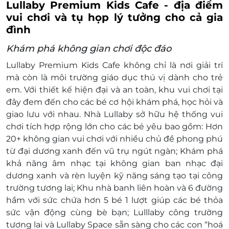
Lullaby Premium Kids Cafe - địa điểm
vui chơi và tụ họp lý tưởng cho cả gia
đình
Khám phá không gian chơi độc đáo
Lullaby Premium Kids Cafe không chỉ là nơi giải trí
mà còn là môi trường giáo dục thú vị dành cho trẻ
em. Với thiết kế hiện đại và an toàn, khu vui chơi tại
đây đem đến cho các bé cơ hội khám phá, học hỏi và
giao lưu với nhau.
Nhà Lullaby sở hữu hệ thống vui
chơi tích hợp rộng lớn cho các bé yêu bao gồm: Hơn
20+ không gian vui chơi với nhiều chủ đề phong phú
từ đại dương xanh đến vũ trụ ngút ngàn; Khám phá
khả năng âm nhạc tại không gian ban nhạc đại
dương xanh và rèn luyện kỹ năng sáng tạo tại công
trường tương lai; Khu nhà banh liên hoàn và 6 đường
hầm với sức chứa hơn 5 bé 1 lượt giúp các bé thỏa
sức vận động cùng bè bạn; Lulllaby công trường
tương lai và Lullaby Space sẵn sàng cho các con “hoá