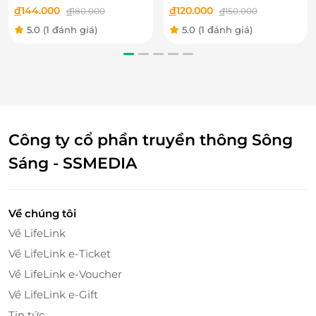
Hải Phòng 3F bao gồm Lễ
cổng khu vui chơi bao
đ
144.000
đ
120.000
đ
180.000
đ
150.000
Tết
gồm Lễ Tết
5.0
(1 đánh giá)
5.0
(1 đánh giá)
Công ty cổ phần truyền thông Sông
Sáng - SSMEDIA
Về chúng tôi
Về LifeLink
Về LifeLink e-Ticket
Về LifeLink e-Voucher
Về LifeLink e-Gift
Nhà LU tích hợp nhiều loại hình vui chơi chơi bổ ích khác nhau
Tin tức