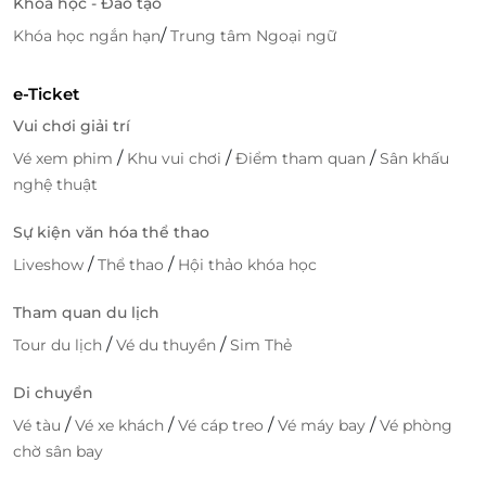
Khóa học - Đào tạo
/
Khóa học ngắn hạn
Trung tâm Ngoại ngữ
e-Ticket
Vui chơi giải trí
/
/
/
Vé xem phim
Khu vui chơi
Điểm tham quan
Sân khấu
nghệ thuật
Sự kiện văn hóa thể thao
/
/
Liveshow
Thể thao
Hội thảo khóa học
Dịch vụ luôn được đặt lên hàng đầu
Tham quan du lịch
/
/
Tour du lịch
Vé du thuyền
Sim Thẻ
LifeLink - Địa chỉ săn deal vui chơi giải
trí giá ưu đãi nhất
Di chuyển
LifeLink là nền tảng xúc tiến Thương mại điện tử
/
/
/
/
Vé tàu
Vé xe khách
Vé cáp treo
Vé máy bay
Vé phòng
hàng đầu Việt Nam chuyên cung cấp các E-Ticket, E-
chờ sân bay
Gift, E-Voucher của thương hiệu lớn trên toàn quốc