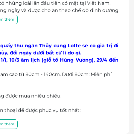
ó những loài lần đầu tiên có mặt tại Việt Nam.
hàng ngày và được cho ăn theo chế độ dinh dưỡng
 gia của Thủy cung khám và thuyết trình về sức
m thêm
m biểu diễn cho cá ăn để hiểu hơn về đặc điểm
: Cafe, dịch vụ chụp ảnh, cửa hàng đồ chơi.
 quầy thu ngân Thủy cung Lotte sẽ có giá trị đi
áo, nhiệt tình, tận tâm cùng chất lượng dịch vụ
y, đổi ngày dưới bất cứ lí do gì.
ẽ mang đem đến sự hài lòng nhất tới mọi khách
/1, 10/3 âm lịch (giỗ tổ Hùng Vương), 29/4 đến
Nam cao từ 80cm - 140cm. Dưới 80cm: Miễn phí
ng được mua nhiều phiếu.
ện thoại để được phục vụ tốt nhất:
 Lotte Westlake Hà Nội - 683 Lạc Long Quân hoặc
m thêm
65