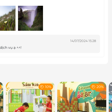
 hành trình du ngoạn biển cả với nhiều điều kỳ thú,
yền thống của các vùng biển Việt Nam.
gười được hòa mình vào vẻ tươi đẹp của đại dương
 mơ hạnh phúc, cùng chung sống hòa thuận.
14/07/2024 15:28
ịch vụ ạ ^^!
%
10%
20%