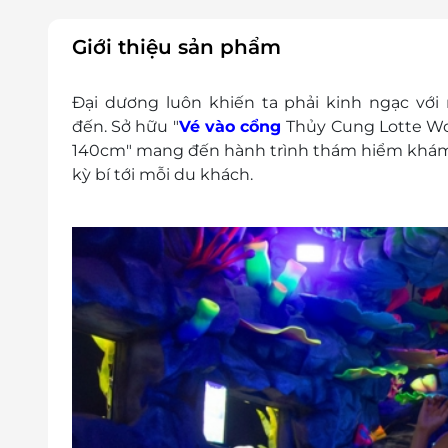
E-Voucher/E-Coupon không có giá trị quy đổi 
Không áp dụng đồng thời với chương trình 
Giới thiệu sản phẩm
Giá chưa bao gồm VAT. Khách hàng muốn lấy
Đại dương luôn khiến ta phải kinh ngạc với
đến. Sở hữu "
Vé vào cổng
Thủy Cung Lotte Wor
140cm" mang đến hành trình thám hiểm khám p
kỳ bí tới mỗi du khách.