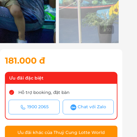
10
/
10
181.000 đ
Ưu đãi đặc biệt
Hỗ trợ booking, đặt bàn
1900 2065
Chat với Zalo
Ưu đãi khác của Thuỷ Cung Lotte World