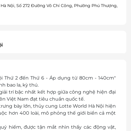
 Hà Nội, Số 272 Đường Võ Chí Công, Phường Phú Thượng,
ội
ội Thứ 2 đến Thứ 6 - Áp dụng từ 80cm - 140cm"
 bao la, kỳ thú.
giải trí bậc nhất kết hợp giữa công nghệ hiện đại
hiên Việt Nam
đạt tiêu chuẩn quốc tế.
trưng bày lớn, thủy cung Lotte World Hà Nội hiện
huộc hơn 400 loài, mô phỏng thế giới biển cả một
uý hiếm, được tận mắt nhìn thấy các động vật,