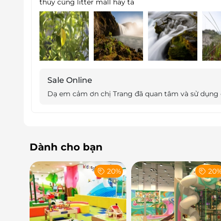
thủy cũng litter mall hay ta
Tại đây, hình ảnh Cá Ông là biểu tượng dẫn dắt
giúp du khách hiểu thêm về những giá trị tru
Đến với thủy cung Lotte World Hà Nội, con n
bao la, cùng thiên nhiên hòa chung một giấc
Sale Online
Dạ em cảm ơn chị Trang đã quan tâm và sử dụng d
Dành cho bạn
20%
20