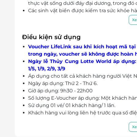
thực vật sống dưới đáy đại dương, trong đó c
Các sinh vật biển được kiểm tra sức khỏe 
tốt nhất. Bạn có thể lắng nghe các chuyên
Xe
khỏe của chim cánh cụt, sư tử biển và xe
cũng như thói quen của mỗi loài.
Điều kiện sử dụng
Nhiều tiện ích để khám phá và tận hưởng như
Voucher LifeLink sau khi kích hoạt mã tại
Với đội ngũ nhân viên chuyên nghiệp, chu đ
trong ngày, voucher sẽ không được hoàn hủ
đẳng cấp, Thủy cung Lotte World Hà Nội s
Ngày lễ Thủy Cung Lotte World áp dụng: 1
hàng.
1/5, 1/9, 2/9, 3/9
Áp dụng cho tất cả khách hàng người Việt 
Ngày áp dụng: Thứ 2 - Thứ 6.
Giờ áp dụng: 9h30 - 22h00
Số lượng E-Voucher áp dụng: Một khách hà
Sử dụng 01 vé/ 01 khách hàng/ 1 lần.
Khách hàng vui lòng liên hệ trước qua số đi
Tầng B1 & B2 của Trung tâm thương mại
272 Võ Chí Công, Tây Hồ, Hà Nội.
Xe
Hotline & tư vấn (9h00-20h00): 1900 20