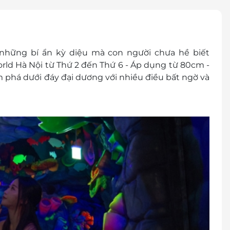
thành tiền mặt, không trả lại tiền thừa.
khuyến mại khác.
 hóa đơn vui lòng liên hệ NCC.
 những bí ẩn kỳ diệu mà con người chưa hề biết
ld Hà Nội từ Thứ 2 đến Thứ 6 - Áp dụng từ 80cm -
há dưới đáy đại dương với nhiều điều bất ngờ và