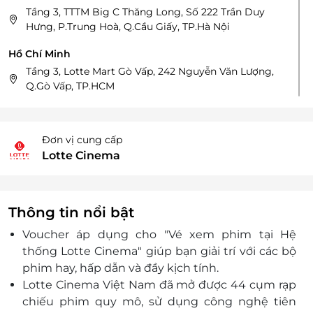
Tầng 3, TTTM Big C Thăng Long, Số 222 Trần Duy
Hưng, P.Trung Hoà, Q.Cầu Giấy, TP.Hà Nội
Hồ Chí Minh
Tầng 3, Lotte Mart Gò Vấp, 242 Nguyễn Văn Lượng,
Q.Gò Vấp, TP.HCM
Tầng 4, Pico Plaza, 20 Cộng Hòa, P.12, Q.Tân Bình,
TP.HCM, Việt Nam
Tầng 3 TTTM TNL Plaza, Số 346 Đường Bến Vân Đồn,
Đơn vị cung cấp
Phường 1, Quận 4, TP. Hồ Chí Minh
Lotte Cinema
Tầng 3, TTTM Lotte, số 469 đường Nguyễn Hữu Thọ,
P.Tân Hưng, Q.7, TP.HCM
Tầng 5, TTTM Nowzone, 235 Nguyễn Văn Cừ,
Thông tin nổi bật
P.Nguyễn Cư Trinh, Q.1, TP.HCM
Voucher áp dụng cho "Vé xem phim tại Hệ
Tầng 2 Moonlight Residences, Số 102 Đặng Văn Bi, P.
thống Lotte Cinema" giúp bạn giải trí với các bộ
Bình Thọ, Q. Thủ Đức, TP. Hồ Chí Minh
phim hay, hấp dẫn và đầy kịch tính.
Tầng 2 Joy Citipoint, KCX Linh Trung, KP4, P Linh
Lotte Cinema Việt Nam đã mở được 44 cụm rạp
Trung, Q.Thủ Đức, TP.HCM
chiếu phim quy mô, sử dụng công nghệ tiên
Tầng 4 Lotte Mart Phú Thọ, Số 968 đường Ba Tháng