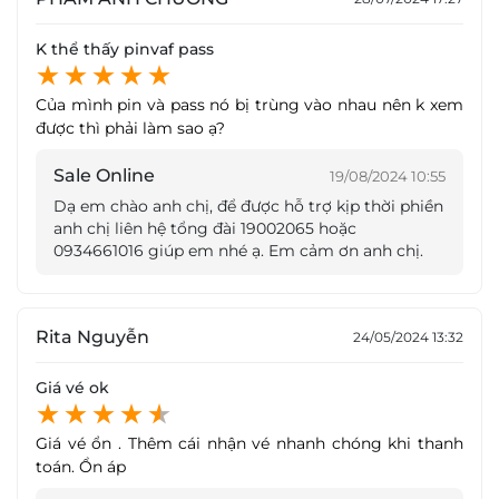
hàng ghế hợp lý, không bị che khuất tầm nhìn bởi
người ngồi ở hàng ghế phía trước
đem tới cho khán
Lâm Đồng
K thể thấy pinvaf pass
giả những trải nghiệm tuyệt vời.
Tầng 3, TTTM Vincom Plaza Bảo Lộc, số 83 Lê Hồng
Phong, P.1, TP.Bảo Lộc, T.Lâm Đồng
Của mình pin và pass nó bị trùng vào nhau nên k xem
được thì phải làm sao ạ?
Bình Thuận
Tầng 5, TTTM Lotte Mart, P.Phú Thuỷ, TP.Phan Thiết,
Sale Online
19/08/2024 10:55
T.Bình Thuận
Dạ em chào anh chị, để được hỗ trợ kịp thời phiền
anh chị liên hệ tổng đài 19002065 hoặc
Đồng Nai
0934661016 giúp em nhé ạ. Em cảm ơn anh chị.
Tầng 5 TTTM Vincom Biên Hòa, số 1096 đường
Phạm Văn Thuận, KP2, P.Tân Mai, TP.Biên Hòa,
T.Đồng Nai
Rita Nguyễn
Lotte Mart Biên Hòa, Quốc lộ 1A, P.Long Bình,
24/05/2024 13:32
TP.Biên Hoà, T.Đồng Nai,
Hệ thống rạp Lotte Cinema trang bị âm thanh Dolby Surround
Giá vé ok
Ninh Thuận
7.1, màn hình digital cực lớn, ghế ngồi thoải mái
Tầng 3, TTTM Vincom Phan Rang Số 122 Mười Sáu
Giá vé ổn . Thêm cái nhận vé nhanh chóng khi thanh
Tháng Tư, Mỹ Hải, Phan Rang-Tháp Chàm, Ninh
Đôi nét về Lotte Cinema
toán. Ổn áp
Thuận