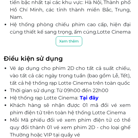
tiến bậc nhất tại các khu vực: Hà Nội, Thành phố
Hai, P.15, Q.11, TP.HCM
Hồ Chí Minh, các tỉnh thành miền Bắc, Trung,
Tầng 7, Cantavil Premier, Số 1 đường Song Hành, Xa
Nam.
lộ Hà Nội, P.An Phú, Q.2, TP.HCM
Hệ thống phòng chiếu phim cao cấp, hiện đại
Đà Nẵng
cùng thiết kế sang trọng, ấm cúng.Lotte Cinema
Tầng 5&6 tòa nhà Lotte Mart Đà Nẵng, P.Hoà Cường
mang lại cho quý khách, những người yêu thích
Xem thêm
Bắc, Q.Hải Châu, TP.Đà Nẵng
điện ảnh, trải nghiệm sống động, chân thật
cùng những giây phút thư giãn tuyệt đối bên
Huế
Điều kiện sử dụng
gia đình, khách hàng bè và người thân.
Tầng 3, TTTM Big C Huế, P.Phú Hội, TP.Huế, T.Thừa
Vé áp dụng cho phim 2D cho tất cả suất chiếu,
Luôn mong muốn đem lại những trải nghiệm
Thiên Huế
vào tất cả các ngày trong tuần (bao gồm Lễ, Tết),
điện ảnh hàng đầu, sống động cho khách hàng,
Hải Phòng
tất cả hệ thống rạp Lotte Cinema trên toàn quốc
Lotte đã và đang cố gắng không ngừng để đem
Thời gian sử dụng: Từ 09h00 đến 22h00
Tầng 5, TTTM Vincom Plaza Số 1 Lê Thánh Tông,
về những thước phim bom tấn nhanh nhất.
P.Máy Tơ, Q.Ngô Quyền, TP.Hải Phòng
Hệ thống rạp Lotte Cinema:
Tại đây
Ngoài ra, đến với Lotte không chỉ được xem
Khách hàng sẽ nhận được 01 mã đổi vé xem
phim hay mà còn là nơi để trải nghiệm các dịch
Cần Thơ
phim điện tử trên toàn hệ thống Lotte Cinema
vụ điện ảnh tốt nhất.
Tầng 1, TTTM Big C Cần Thơ, P.Hưng Phú, Q.Cái
Mỗi Mã phiếu đổi vé xem phim điện tử có thể
Răng, TP.Cần Thơ
quy đổi thành 01 vé xem phim 2D - cho loại ghế
Lầu 3, TTTM Lotte Mart, số 84 đường Mậu Thân, P.An
Thường hoặc VIP tại quầy vé
Hòa, Q.Ninh Kiều, TP.Cần Thơ