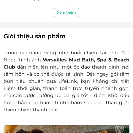
Thời gian liệu trình: 60 phút
Giá đã bao gồm VAT
Xem thêm
Link facebook:
Versailles Mud Bath, Spa &
Beach Club
Lưu ý:
Giới thiệu sản phẩm
Thời gian trị liệu của bạn sẽ bị rút ngắn nếu
bạn đến muộn và không báo trước. Và sẽ bị
Trong cái nắng vàng nhẹ buổi chiều tại hòn đảo
huỷ nếu bạn đến trễ hơn 15 phút
Ngọc, hình ảnh
Versailles Mud Bath, Spa & Beach
Những người mắc bệnh truyền nhiễm,
Club
dần hiện lên như một ốc đảo thanh bình, nơi
cường giáp và/hoặc bệnh lao sẽ không được
tâm hồn và cơ thể được tái sinh. Đặt ngay gói tắm
phép vào cửa
bùn tiêu chuẩn qua
LifeLink
, bạn không chỉ tiết
Suối nước nóng có thể gây ra rủi ro cho sức
kiệm thời gian, thanh toán trực tuyến nhanh gọn,
khỏe với phụ nữ mang thai, những người bị
mà còn được hưởng ưu đãi giá tốt – điểm khởi đầu
rối loạn máu khó đông, cao huyết áp, các vấn
hoàn hảo cho hành trình chăm sóc bản thân giữa
đề về tim hoặc những người dùng máy trợ
thiên nhiên thanh mát.
tim
Nghiêm cấm & Hạn chế:
Khách tham gia có dấu hiệu say xỉn sẽ bị từ