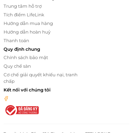
Trung tâm hỗ trợ
Tích điểm LifeLink
Hướng dẫn mua hàng
Hướng dẫn hoàn huỷ
Thanh toán
Quy định chung
Chính sách bảo mật
Quy chế sàn
Cơ chế giải quyết khiếu nại, tranh
Không gian tuyệt vời – Nghỉ ngơi & ngắm
chấp
hoàng hôn
Kết nối với chúng tôi
Sau khi hoàn tất chuỗi liệu pháp, bạn có thể tự do
thư giãn trên ghế dài giữa khu vườn xanh mát, tận
hưởng tiếng sóng vỗ và hương biển. Nếu lựa chọn ở
lại Beach Club, hoàng hôn trên Bãi Trường sẽ là
khung nền hoàn hảo cho những khoảnh khắc lãng
mạn hoặc thời gian tĩnh lặng cho riêng bạn.