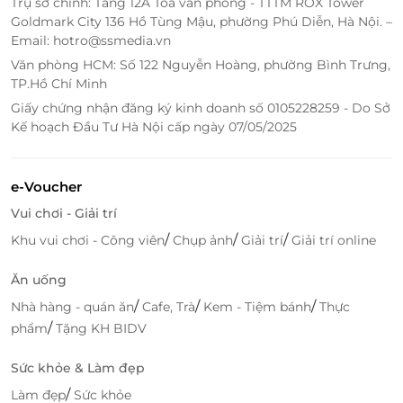
Trụ sở chính: Tầng 12A Tòa văn phòng - TTTM ROX Tower
Goldmark City 136 Hồ Tùng Mậu, phường Phú Diễn, Hà Nội. –
Email: hotro@ssmedia.vn
Văn phòng HCM: Số 122 Nguyễn Hoàng, phường Bình Trưng,
TP.Hồ Chí Minh
Giấy chứng nhận đăng ký kinh doanh số 0105228259 - Do Sở
Kế hoạch Đầu Tư Hà Nội cấp ngày 07/05/2025
e-Voucher
Vui chơi - Giải trí
/
/
/
Khu vui chơi - Công viên
Chụp ảnh
Giải trí
Giải trí online
LifeLink – Cổng ưu đãi đáng tin cậy cho
Ăn uống
mọi trải nghiệm cao cấp
/
/
/
Nhà hàng - quán ăn
Cafe, Trà
Kem - Tiệm bánh
Thực
LifeLink là nền tảng hàng đầu trong lĩnh vực thương
/
phẩm
Tặng KH BIDV
mại điện tử dịch vụ, mang đến hàng ngàn
voucher
giảm giá
hấp dẫn từ các thương hiệu uy tín trong và
Sức khỏe & Làm đẹp
ngoài nước.
/
Làm đẹp
Sức khỏe