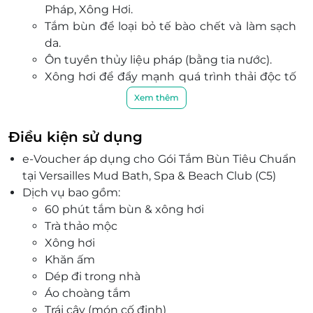
Pháp, Xông Hơi.
Tắm bùn để loại bỏ tế bào chết và làm sạch
da.
Ôn tuyền thủy liệu pháp (bằng tia nước).
Xông hơi để đẩy mạnh quá trình thải độc tố
cơ thể.
Xem thêm
Ngoài ra, bạn còn có thể thư giãn trên ghế dài
giữa thiên nhiên xanh mát, ngắm nhìn biển và
Điều kiện sử dụng
vườn cây, hoặc thưởng thức hoàng hôn tuyệt
e-Voucher áp dụng cho Gói Tắm Bùn Tiêu Chuẩn
đẹp trên Phú Quốc tại Versailles Beach Club.
tại Versailles Mud Bath, Spa & Beach Club (C5)
Dịch vụ bao gồm:
60 phút tắm bùn & xông hơi
Trà thảo mộc
Xông hơi
Khăn ấm
Dép đi trong nhà
Áo choàng tắm
Trái cây (món cố định)