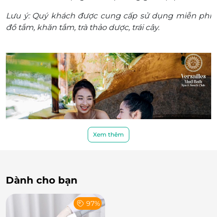
khách/ 01 dịch vụ
Lưu ý: Quý khách được cung cấp sử dụng miễn phí
Quý Khách vui lòng liên hệ Hotline hỗ trợ & đặt
đồ tắm, khăn tắm, trà thảo dược, trái cây.
lịch: 0787 8888 06 đặt chỗ trước khi đến sử dụng
dịch vụ tối thiểu 1 tiếng để đảm bảo khách hàng
được phục vụ tốt nhất. Versailles Mud Bath, Spa
& Beach Club không nhận khách hàng đến trực
tiếp nếu chưa đăng ký đặt chỗ trước. Mong quý
khách thông cảm
Điều kiện khác:
Một khách hàng được mua nhiều e-
Voucher/e-Coupon
e-Voucher/e-Coupon không có giá trị quy đổi
Xem thêm
thành tiền mặt, không trả lại tiền thừa
Không áp dụng đồng thời cùng lúc với các
chương trình khuyến mại khác.
Dành cho bạn
97%