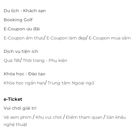
Khi chọn mua gói
tắm bùn tiêu chuẩn tại Versailles
Du lịch - Khách sạn
Mud Bath
trên LifeLink, bạn sẽ nhận được:
Booking Golf
Ưu đãi giá tốt nhất
, tiết kiệm chi phí.
E-Coupon ưu đãi
Thanh toán nhanh chóng
, linh hoạt qua nhiều
/
/
hình thức.
E-Coupon ẩm thực
E-Coupon làm đẹp
E-Coupon mua sắm
Đặt chỗ dễ dàng
– Hỗ trợ khách hàng tận tâm
Dịch vụ tiện ích
24/7.
/
Quà Tết
Thời trang - Phụ kiện
Hàng ngàn khách hàng đã lựa chọn LifeLink như
một người bạn đồng hành tin cậy trong hành trình
Khóa học - Đào tạo
tìm kiếm trải nghiệm chất lượng với chi phí hợp lý.
/
Khóa học ngắn hạn
Trung tâm Ngoại ngữ
Hãy để cơ thể và tâm trí bạn được "refresh" hoàn
toàn với gói
tắm bùn tiêu chuẩn tại Versailles Mud
e-Ticket
Bath, Spa & Beach Club
. Mua ngay trên LifeLink để
Vui chơi giải trí
nhận
voucher giảm giá
siêu hấp dẫn và trải nghiệm
/
/
/
Vé xem phim
Khu vui chơi
Điểm tham quan
Sân khấu
thư giãn giữa thiên nhiên tuyệt mỹ của Phú Quốc!
nghệ thuật