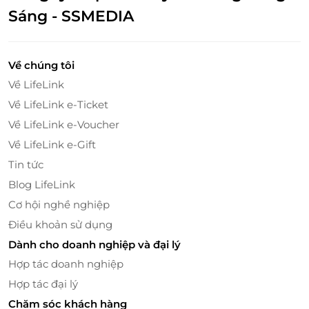
cơ thể bạn giải phóng hoàn toàn độc tố, tái tạo
Sáng - SSMEDIA
năng lượng và làm sạch da sâu – một chu trình
chuẩn chuẩn chăm sóc sức khỏe và sắc đẹp.
Trà thảo mộc & trái cây
:
Một ly trà ấm và những
Về chúng tôi
miếng trái cây tươi mát sẽ được phục vụ ngay
Về LifeLink
sau gói liệu trình – nhẹ nhàng phục hồi năng
Về LifeLink e-Ticket
lượng sau những trải nghiệm đầy cảm xúc tại
spa.
Về LifeLink e-Voucher
Về LifeLink e-Gift
Tin tức
Blog LifeLink
Cơ hội nghề nghiệp
Điều khoản sử dụng
Dành cho doanh nghiệp và đại lý
Hợp tác doanh nghiệp
Hợp tác đại lý
Chăm sóc khách hàng