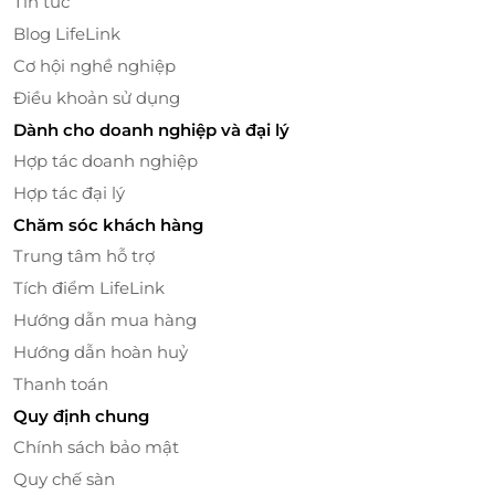
Tin tức
Blog LifeLink
Cơ hội nghề nghiệp
Điều khoản sử dụng
Dành cho doanh nghiệp và đại lý
Hợp tác doanh nghiệp
Hợp tác đại lý
Chăm sóc khách hàng
Trung tâm hỗ trợ
Tích điểm LifeLink
Hướng dẫn mua hàng
Hướng dẫn hoàn huỷ
Vì sao nên chọn Vietyacht Club?
Thanh toán
Chất lượng dịch vụ hàng đầu:
Vietyacht Club là
Quy định chung
đơn vị cho thuê du thuyền cá nhân uy tín, cung
Chính sách bảo mật
cấp các mẫu du thuyền sang trọng đến từ Pháp,
Quy chế sàn
mang đến trải nghiệm đẳng cấp cho khách