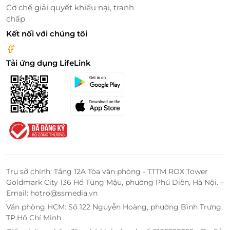
Cơ chế giải quyết khiếu nại, tranh
hàng.
chấp
Đội ngũ chuyên nghiệp:
Từ thuyền trưởng đến
Kết nối với chúng tôi
nhân viên phục vụ, tất cả đều được đào tạo bài
bản, đảm bảo an toàn và sự hài lòng cho du
khách.
Tải ứng dụng LifeLink
Trụ sở chính: Tầng 12A Tòa văn phòng - TTTM ROX Tower
Goldmark City 136 Hồ Tùng Mậu, phường Phú Diễn, Hà Nội. –
Email: hotro@ssmedia.vn
Văn phòng HCM: Số 122 Nguyễn Hoàng, phường Bình Trưng,
Đặt tour dễ dàng và ưu đãi hấp dẫn qua
TP.Hồ Chí Minh
LifeLink