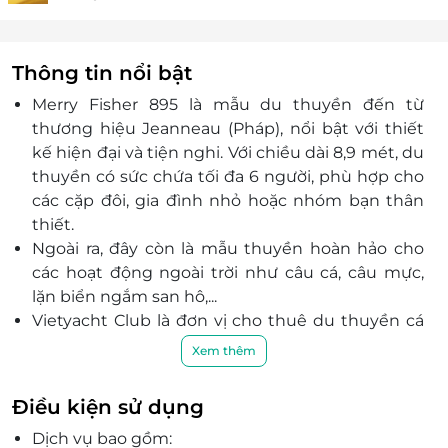
Thông tin nổi bật
Merry Fisher 895 là mẫu du thuyền đến từ
thương hiệu Jeanneau (Pháp), nổi bật với thiết
kế hiện đại và tiện nghi. Với chiều dài 8,9 mét, du
thuyền có sức chứa tối đa 6 người, phù hợp cho
các cặp đôi, gia đình nhỏ hoặc nhóm bạn thân
thiết.
Ngoài ra, đây còn là mẫu thuyền hoàn hảo cho
các hoạt động ngoài trời như câu cá, câu mực,
lặn biển ngắm san hô,...
Vietyacht Club là đơn vị cho thuê du thuyền cá
nhân uy tín, cung cấp các mẫu du thuyền sang
Xem thêm
trọng đến từ Pháp, mang đến trải nghiệm đẳng
cấp cho khách hàng.
Điều kiện sử dụng
Đội ngũ chuyên nghiệp: Từ thuyền trưởng đến
Dịch vụ bao gồm:
nhân viên phục vụ, tất cả đều được đào tạo bài