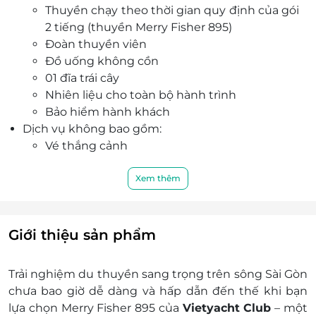
Thuyền chạy theo thời gian quy định của gói
bản, đảm bảo an toàn và sự hài lòng cho du
2 tiếng (thuyền Merry Fisher 895)
khách.
Đoàn thuyền viên
Đồ uống không cồn
01 đĩa trái cây
Nhiên liệu cho toàn bộ hành trình
Bảo hiểm hành khách
Dịch vụ không bao gồm:
Vé thắng cảnh
Ăn uống
Hướng dẫn viên
Xem thêm
Dịch vụ phát sinh khác (nếu có)
Ngày áp dụng: Thứ 2 - Chủ nhật
Thời gian áp dụng: 02 giờ/ 01 voucher/ 01 thuyền/
Giới thiệu sản phẩm
tối đa 06 khách
Chính sách thuê thuyền:
Trải nghiệm du thuyền sang trọng trên sông Sài Gòn
Lịch trình và các dịch vụ phát sinh:
chưa bao giờ dễ dàng và hấp dẫn đến thế khi bạn
Lịch trình và các dịch vụ phát sinh khác
lựa chọn Merry Fisher 895 của
Vietyacht Club
– một
(ăn uống, chèo kayak,...) được hai bên