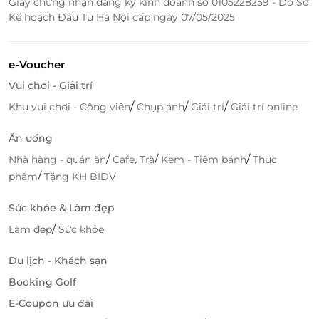
Giấy chứng nhận đăng ký kinh doanh số 0105228259 - Do Sở
Kế hoạch Đầu Tư Hà Nội cấp ngày 07/05/2025
Việc đặt tour du thuyền Merry Fisher 895 qua
LifeLink không chỉ đơn giản và nhanh chóng mà còn
giúp bạn tiết kiệm chi phí với nhiều chương trình
e-Voucher
khuyến mãi hấp dẫn. Chỉ với vài bước thao tác trên
Vui chơi - Giải trí
website hoặc ứng dụng, bạn đã có thể sở hữu một
/
/
/
Khu vui chơi - Công viên
Chụp ảnh
Giải trí
Giải trí online
chuyến du ngoạn đẳng cấp trên sông Sài Gòn.
Hãy để Vietyacht Club và
LifeLink
đồng hành cùng
Ăn uống
bạn trong hành trình khám phá vẻ đẹp thơ mộng
/
/
/
Nhà hàng - quán ăn
Cafe, Trà
Kem - Tiệm bánh
Thực
của sông Sài Gòn, mang đến những khoảnh khắc
/
phẩm
Tặng KH BIDV
đáng nhớ và trải nghiệm nghỉ dưỡng đỉnh cao.
Sức khỏe & Làm đẹp
/
Làm đẹp
Sức khỏe
LifeLink
Du lịch - Khách sạn
Booking Golf
E-Coupon ưu đãi