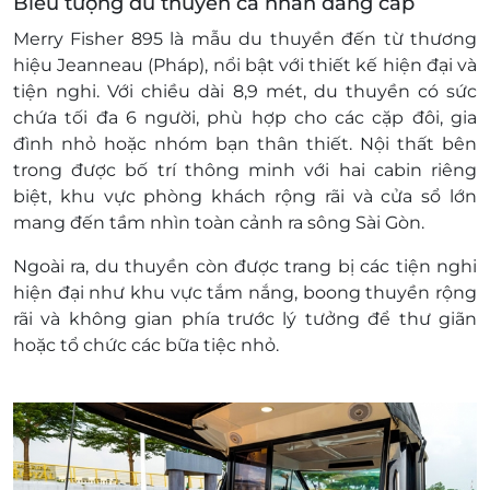
Biểu tượng du thuyền cá nhân đẳng cấp
E-Voucher không có giá trị quy đổi thành
tiền mặt, không trả lại tiền thừa
Merry Fisher 895 là mẫu du thuyền đến từ thương
Không áp dụng đồng thời với chương trình
hiệu Jeanneau (Pháp), nổi bật với thiết kế hiện đại và
khuyến mại khác
tiện nghi. Với chiều dài 8,9 mét, du thuyền có sức
Giá đã bao gồm VAT
chứa tối đa 6 người, phù hợp cho các cặp đôi, gia
Không hoàn hủy với booking đã thành công.
đình nhỏ hoặc nhóm bạn thân thiết. Nội thất bên
trong được bố trí thông minh với hai cabin riêng
biệt, khu vực phòng khách rộng rãi và cửa sổ lớn
mang đến tầm nhìn toàn cảnh ra sông Sài Gòn.
Ngoài ra, du thuyền còn được trang bị các tiện nghi
hiện đại như khu vực tắm nắng, boong thuyền rộng
rãi và không gian phía trước lý tưởng để thư giãn
hoặc tổ chức các bữa tiệc nhỏ.