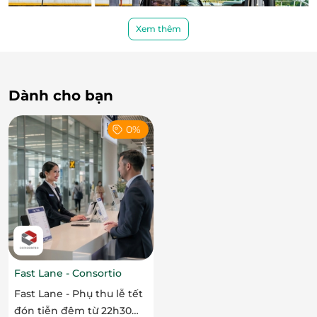
Xem thêm
Dành cho bạn
0%
Fast Lane - Consortio
Hành trình khám phá sông Sài Gòn – Trải
Fast Lane - Phụ thu lễ tết
nghiệm độc đáo giữa lòng thành phố
đón tiễn đêm từ 22h30