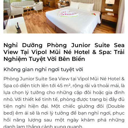
Trẻ em từ 6 đến 11 tuổi: Phụ phí 150.000
VNĐ/ bé/ đêm, bao gồm ăn sáng và ngủ
chung giường bố mẹ. Tối đa 02 bé/ phòng
Trẻ em từ 12 tuổi trở lên được tính như người
lớn và yêu cầu đặt giường phụ
Phí giường phụ: 500,000 VNĐ/giường
Điều kiện đặt & nhận phòng:
Nghỉ Dưỡng Phòng Junior Suite Sea
Đặt ít nhất 7 - 10 ngày trước ngày đến lưu trú
View Tại Vipol Mũi Né Hotel & Spa: Trải
(tùy tình trạng phòng). Giai đoạn cao điểm
Nghiệm Tuyệt Vời Bên Biển
cần đặt trước 3 tuần
Không gian nghỉ ngơi tuyệt vời
Giờ nhận phòng: Sau 14h00 / Giờ trả phòng:
Trước 12h00
Phòng Junior Suite Sea View tại Vipol Mũi Né Hotel &
Check in sớm - Check out muộn: tùy thuộc
Spa có diện tích lên tới 45 m², rộng rãi và thoải mái, là
vào tình trạng phòng và có thể sẽ phụ thu
lựa chọn lý tưởng cho những cặp đôi hoặc gia đình
theo quy định của khách sạn
nhỏ. Với thiết kế tinh tế, phòng được trang bị đầy đủ
Hotline đặt phòng & tư vấn (9h00-20h00):
tiện nghi hiện đại. Một chiếc giường đôi (Double
1900 2065 / 0702 804 262
bed) êm ái sẽ là nơi lý tưởng để bạn nghỉ ngơi, phục
Văn phòng HCM: 028 6680 8757
hồi năng lượng sau một ngày khám phá những
Điều kiện lưu ý bắt buộc:
danh lam thắng cảnh xung quanh.