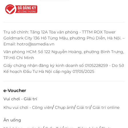
cũng sẽ được miễn phí sử dụng các tiện ích như sân
chơi trẻ em, dịch vụ gym và hồ bơi. Những gia đình
có trẻ em sẽ đặc biệt thích thú với không gian vui
chơi rộng rãi, nơi các bé có thể thoải mái vui đùa và
giải trí. Đồng thời, bạn cũng có thể thư giãn tại hồ
Trụ sở chính: Tầng 12A Tòa văn phòng - TTTM ROX Tower
Goldmark City 136 Hồ Tùng Mậu, phường Phú Diễn, Hà Nội. –
bơi, tận hưởng làn nước mát lạnh hoặc tham gia các
Email: hotro@ssmedia.vn
bài tập thể dục tại phòng gym, duy trì sự năng động
Văn phòng HCM: Số 122 Nguyễn Hoàng, phường Bình Trưng,
và sức khỏe trong suốt kỳ nghỉ.
TP.Hồ Chí Minh
Giấy chứng nhận đăng ký kinh doanh số 0105228259 - Do Sở
Kế hoạch Đầu Tư Hà Nội cấp ngày 07/05/2025
e-Voucher
Vui chơi - Giải trí
/
/
/
Khu vui chơi - Công viên
Chụp ảnh
Giải trí
Giải trí online
Ăn uống