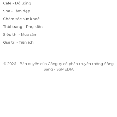
Cafe - Đồ uống
Spa - Làm đẹp
Chăm sóc sức khoẻ
Thời trang - Phụ kiện
LifeLink cam kết mang lại cho bạn những lựa chọn
Siêu thị - Mua sắm
tối ưu, giúp bạn dễ dàng lên kế hoạch cho kỳ nghỉ
Giải trí - Tiện ích
dưỡng hoàn hảo mà không lo về giá cả. Hãy truy cập
LifeLink
ngay hôm nay để khám phá các deal đặc
biệt và tận hưởng kỳ nghỉ mơ ước tại Vipol Mũi Né
© 2026 - Bản quyền của Công ty cổ phần truyền thông Sông
Hotel & Spa!
Sáng - SSMEDIA
LifeLink