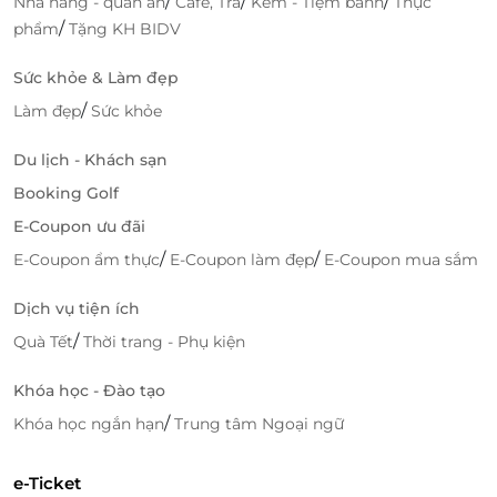
/
/
/
Nhà hàng - quán ăn
Cafe, Trà
Kem - Tiệm bánh
Thực
/
phẩm
Tặng KH BIDV
LifeLink - Lựa Chọn Thông Minh Cho Đặt
Phòng Tại Vipol Mũi Né Hotel & Spa
Sức khỏe & Làm đẹp
Nếu bạn đang tìm kiếm một kỳ nghỉ dưỡng tuyệt
/
Làm đẹp
Sức khỏe
vời với giá ưu đãi, LifeLink chính là lựa chọn thông
Du lịch - Khách sạn
minh dành cho bạn khi đặt phòng tại Vipol Mũi Né
Hotel & Spa. Nền tảng LifeLink mang đến cho khách
Booking Golf
hàng những deal hấp dẫn, giúp bạn tiết kiệm chi phí
E-Coupon ưu đãi
nhưng vẫn tận hưởng được dịch vụ nghỉ dưỡng cao
/
/
E-Coupon ẩm thực
E-Coupon làm đẹp
E-Coupon mua sắm
cấp tại một trong những khách sạn hàng đầu ở Mũi
Né.
Dịch vụ tiện ích
/
Quà Tết
Thời trang - Phụ kiện
Khóa học - Đào tạo
/
Khóa học ngắn hạn
Trung tâm Ngoại ngữ
e-Ticket