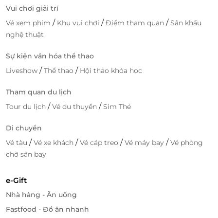
Vui chơi giải trí
/
/
/
Vé xem phim
Khu vui chơi
Điểm tham quan
Sân khấu
nghệ thuật
Với LifeLink, bạn không chỉ dễ dàng đặt phòng tại
Sự kiện văn hóa thể thao
Vipol Mũi Né Hotel & Spa mà còn có cơ hội nhận
/
/
Liveshow
Thể thao
Hội thảo khóa học
những ưu đãi đặc biệt như giảm giá phòng, dịch vụ
miễn phí hoặc các chương trình khuyến mãi hấp
Tham quan du lịch
dẫn. Dù bạn chọn phòng Deluxe Sea View với tầm
/
/
Tour du lịch
Vé du thuyền
Sim Thẻ
nhìn biển tuyệt đẹp hay bất kỳ hạng phòng nào tại
khách sạn, bạn đều sẽ được trải nghiệm không gian
Di chuyển
sang trọng, tiện nghi và dịch vụ chất lượng.
/
/
/
/
Vé tàu
Vé xe khách
Vé cáp treo
Vé máy bay
Vé phòng
chờ sân bay
e-Gift
Nhà hàng - Ăn uống
Fastfood - Đồ ăn nhanh