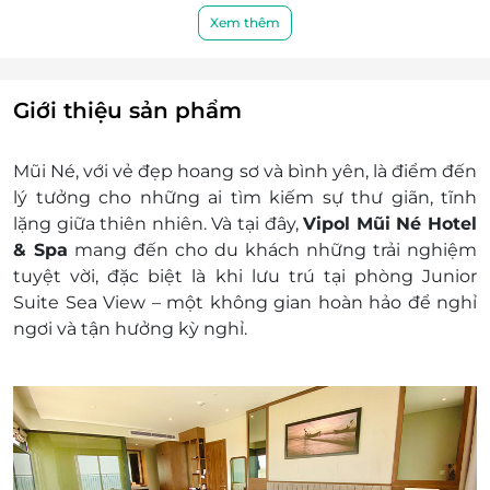
hỗ trợ bạn 24/7, đảm bảo mọi yêu cầu của bạn
Tiện ích khác:
Xem thêm
được đáp ứng một cách nhanh chóng và tận
Miễn phí thức uống chào mừng khi
tình.
nhận phòng
Miễn phí bữa sáng hàng ngày tại nhà
Giới thiệu sản phẩm
hàng
Miễn phí trà/ cà phê & nước uống mỗi
Mũi Né, với vẻ đẹp hoang sơ và bình yên, là điểm đến
ngày trong phòng.
lý tưởng cho những ai tìm kiếm sự thư giãn, tĩnh
Truy cập Internet Wi-Fi miễn phí trong
lặng giữa thiên nhiên. Và tại đây,
Vipol Mũi Né Hotel
phòng và khu vực công cộng
& Spa
mang đến cho du khách những trải nghiệm
Miễn phí sân chơi trẻ em, dịch vụ Gym &
tuyệt vời, đặc biệt là khi lưu trú tại phòng Junior
Hồ bơi
Suite Sea View – một không gian hoàn hảo để nghỉ
Giá trên đã bao gồm phí phục vụ và thuế
ngơi và tận hưởng kỳ nghỉ.
GTGT
Dịch vụ không bao gồm: Chi phí cá nhân và các
chi phí phát sinh khác
Chính sách trẻ em & người lớn:
Miễn phí tối đa 02 bé dưới 6 tuổi, ngủ chung
với bố mẹ