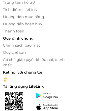
Trung tâm hỗ trợ
một ngày mới, với các món ăn ngon và đa dạng, phù
hợp với nhiều khẩu vị.
Hơn nữa, khách sạn còn cung
Tích điểm LifeLink
cấp dịch vụ truy cập Internet Wi-Fi miễn phí trong
Hướng dẫn mua hàng
phòng và khu vực công cộng, giúp bạn luôn kết nối
Hướng dẫn hoàn huỷ
với thế giới bên ngoài, dù đang tận hưởng kỳ nghỉ.
Thanh toán
Quy định chung
Chính sách bảo mật
Quy chế sàn
Cơ chế giải quyết khiếu nại, tranh
chấp
Kết nối với chúng tôi
Tải ứng dụng LifeLink
Giải trí và thư giãn
Khi lưu trú tại Vipol Mũi Né Hotel & Spa, du khách