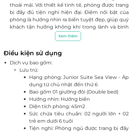
thoải mái. Với thiết kế tinh tế, phòng được trang
bị đầy đủ tiện nghi hiện đại. Điểm nổi bật của
phòng là hướng nhìn ra biển tuyệt đẹp, giúp quý
khách tận hưởng không khí trong lành và bình
yên của vùng đất Mũi Né.
Xem thêm
Khách sạn còn cung cấp đầy đủ các dịch vụ tiện
ích nâng cao như: hồ bơi, phòng thể thao, spa,
Điều kiện sử dụng
xông hơi khô, xông hơi ướt, đem đến cho Quý
Dịch vụ bao gồm:
khách những trải nghiệm tuyệt vời khi lưu trú tại
Lưu trú:
đây.
Hạng phòng: Junior Suite Sea View - Áp
Đặc biệt, Khách sạn ViPol Mũi Né còn sở hữu
dụng từ chủ nhật đến thứ 6
một nhà hàng mang phong cách Châu Âu hiện
Bao gồm 01 giường đôi (Double bed)
đại thực đơn Á-Âu hấp dẫn với tầm nhìn ra biển.
Hướng nhìn: Hướng biển
Khu vực Pool Bar, Coffee Lounge và đặc biệt Chill
Diện tích phòng: 45m2
Sky Bar Rooftop cao nhất Mũi Né cùng với
Sức chứa tiêu chuẩn: 02 người lớn + 02
không gian đa dạng, chắc chắn sẽ đáp ứng mọi
trẻ em dưới 6 tuổi
nhu cầu về ẩm thực, giải trí của Quý khách.
Tiện nghi: Phòng ngủ được trang bị đầy
Đội ngũ nhân viên của khách sạn luôn sẵn sàng
đủ các trang thiết bị hiện đại