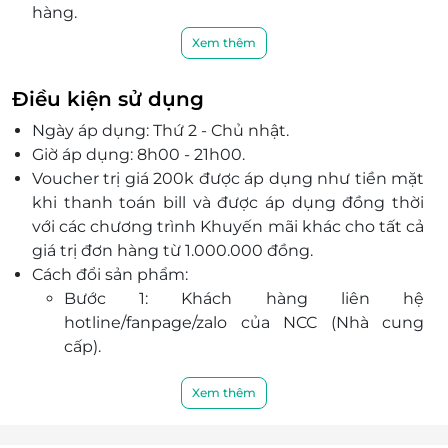
hàng.
Với đội ngũ nhân viên chuyên nghiệp, chu đáo,
Xem thêm
nhiệt tình cùng chất lượng dịch vụ đẳng cấp,
TouchBeauty hứa hẹn sẽ mang đến sự hài lòng
Điều kiện sử dụng
đến mọi khách hàng.
Ngày áp dụng: Thứ 2 - Chủ nhật.
Giờ áp dụng: 8h00 - 21h00.
Voucher trị giá 200k được áp dụng như tiền mặt
khi thanh toán bill và được áp dụng đồng thời
với các chương trình Khuyến mãi khác cho tất cả
giá trị đơn hàng từ 1.000.000 đồng.
Cách đổi sản phẩm:
Bước 1: Khách hàng liên hệ
hotline/fanpage/zalo của NCC (Nhà cung
cấp).
Bước 2: Khách hàng cung cấp mã phiếu từ
LifeLink gửi cho NCC & làm theo hướng dẫn
Xem thêm
từ NCC để đổi sản phẩm.
Link liên hệ để được tư vấn chi tiết: