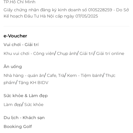
TP.Hồ Chí Minh
Giấy chứng nhận đăng ký kinh doanh số 0105228259 - Do Sở
Kế hoạch Đầu Tư Hà Nội cấp ngày 07/05/2025
e-Voucher
Vui chơi - Giải trí
Sở hữu đội ngũ nhân viên giỏi chuyên môn, giàu
/
/
/
Khu vui chơi - Công viên
Chụp ảnh
Giải trí
Giải trí online
kinh nghiệm, luôn học hỏi, nỗ lực cùng công nghệ
tiên tiến, hiện đại Touch Beauty hứa hẹn sẽ mang
Ăn uống
đến những sản phẩm tốt nhất đến tay người tiêu
/
/
/
Nhà hàng - quán ăn
Cafe, Trà
Kem - Tiệm bánh
Thực
dùng.
/
phẩm
Tặng KH BIDV
Truy cập
lifelink.vn
để sở hữu vô vàn deal sản phẩm
Sức khỏe & Làm đẹp
hấp dẫn bạn nhé!
/
Làm đẹp
Sức khỏe
Du lịch - Khách sạn
LifeLink
Booking Golf