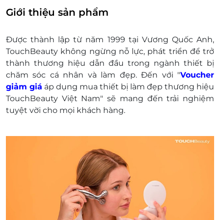
Website:
http://touchbeauty.cot.com.vn/
Giới thiệu sản phẩm
Messenger:
m.me/TouchBeautyVietNam
Khách hàng liên hệ đăng ký dịch vụ trước khi
Được thành lập từ năm 1999 tại Vương Quốc Anh,
đến để được phục vụ tốt nhất:
TouchBeauty không ngừng nỗ lực, phát triển để trở
Điện thoại: Hà Nội: 0961 565 566 - Hồ Chí
thành thương hiệu dẫn đầu trong ngành thiết bị
Minh: 0908 093 826
chăm sóc cá nhân và làm đẹp. Đến với "
Voucher
Địa chỉ: Số 6/191A Đại La, Đồng Tâm, Hai Bà
giảm giá
áp dụng mua thiết bị làm đẹp thương hiệu
Trưng, Hà Nội.
TouchBeauty Việt Nam" sẽ mang đến trải nghiệm
tuyệt vời cho mọi khách hàng.