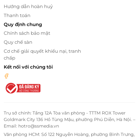
Hướng dẫn hoàn huỷ
Thanh toán
Quy định chung
Chính sách bảo mật
Quy chế sàn
Cơ chế giải quyết khiếu nại, tranh
Với mục tiêu cho ra đời những sản phẩm chất lượng
chấp
cao, TouchBeauty không ngừng đổi mới và hợp tác
Kết nối với chúng tôi
với những thương hiệu xuất sắc nhằm phát triển và
trở thành thương hiệu nổi tiếng thế giới.
Trụ sở chính: Tầng 12A Tòa văn phòng - TTTM ROX Tower
Goldmark City 136 Hồ Tùng Mậu, phường Phú Diễn, Hà Nội. –
Email: hotro@ssmedia.vn
Văn phòng HCM: Số 122 Nguyễn Hoàng, phường Bình Trưng,