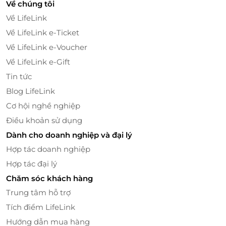
Về chúng tôi
Về LifeLink
Về LifeLink e-Ticket
Về LifeLink e-Voucher
Về LifeLink e-Gift
Tin tức
Blog LifeLink
Các sản phẩm chăm sóc da tại TouchBeauty áp dụng
Cơ hội nghề nghiệp
công nghệ làm đẹp 4.0, với các tính năng vượt trội,
Điều khoản sử dụng
thiết kế tinh tế mang đến trải nghiệm tuyệt vời cho
mỗi khách hàng.
Dành cho doanh nghiệp và đại lý
Hợp tác doanh nghiệp
Hợp tác đại lý
Chăm sóc khách hàng
Trung tâm hỗ trợ
Tích điểm LifeLink
Hướng dẫn mua hàng