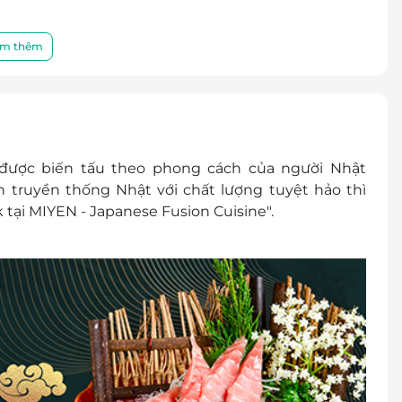
 thành tiền mặt, không trả lại tiền thừa.
chương trình khuyến mại khác tại nhà hàng
m thêm
hi ra bill tại nhà hàng). Khách hàng có nhu cầu
g.
ược biến tấu theo phong cách của người Nhật
 truyền thống Nhật với chất lượng tuyệt hảo thì
k tại MIYEN - Japanese Fusion Cuisine".