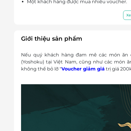
Một khách hàng được mua nhiều voucher.
E-Voucher/ E-Coupon không có giá trị quy đổi
Không áp dụng đồng thời cùng lúc với các 
Xe
Giá voucher chưa bao gồm VAT (thanh toán k
muốn xuất hóa đơn vui lòng liên hệ nhà hàn
Giới thiệu sản phẩm
Nếu quý khách hàng đam mê các món ăn đ
(Yoshoku) tại Việt Nam, cũng như các món ăn
không thể bỏ lỡ "
Voucher giảm giá
trị giá 200