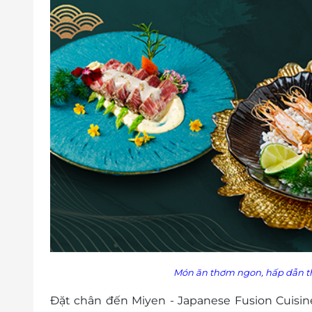
Món ăn thơm ngon, hấp dẫn thự
Đặt chân đến Miyen - Japanese Fusion Cuis