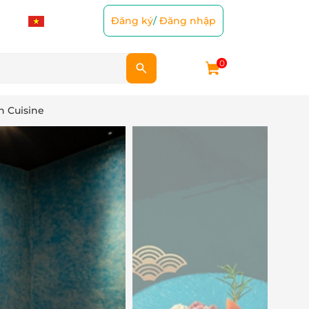
Đăng ký
/
Đăng nhập
0
n Cuisine