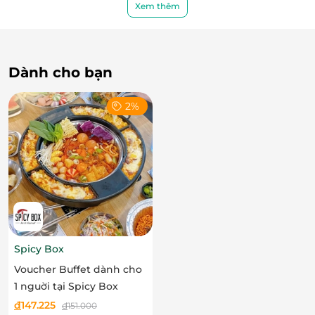
Ẩm thực Nhật Bản tinh tế, từ cách chế biến kỹ lưỡng đến trình
Xem thêm
bày món ăn ấn tượng, hấp dẫn.
Các món nướng dành được cảm tình của thực
khách bởi phong cách "Izakaya", thịt mềm được ướp
Dành cho bạn
sốt đặc biệt với công thức riêng biệt của nhà hàng,
nướng trên than hồng mang đến bữa tiệc thơm
2%
ngon, hấp dẫn.
Spicy Box
Voucher Buffet dành cho
1 nguời tại Spicy Box
đ
147.225
đ
151.000