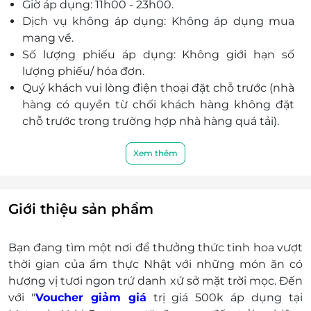
Giờ áp dụng: 11h00 - 23h00.
Dịch vụ không áp dụng: Không áp dụng mua
mang về.
Số lượng phiếu áp dụng: Không giới hạn số
lượng phiếu/ hóa đơn.
Quý khách vui lòng điện thoại đặt chỗ trước (nhà
hàng có quyền từ chối khách hàng không đặt
chỗ trước trong trường hợp nhà hàng quá tải).
Điện thoại: 093 876 19 69
Địa chỉ: Số 178-180A Pasteur, phường Bến
Xem thêm
Nghé, quận1, Tp.Hồ Chí Minh.
Giá phiếu chưa bao gồm VAT (thanh toán khi ra
bill tại nhà hàng). Khách hàng có nhu cầu muốn
Giới thiệu sản phẩm
xuất hóa đơn vui lòng liên hệ nhà hàng.
Bạn đang tìm một nơi để thưởng thức tinh hoa vượt
thời gian của ẩm thực Nhật với những món ăn có
hương vị tươi ngon trứ danh xứ sở mặt trời mọc. Đến
với "
Voucher giảm giá
trị giá 500k áp dụng tại