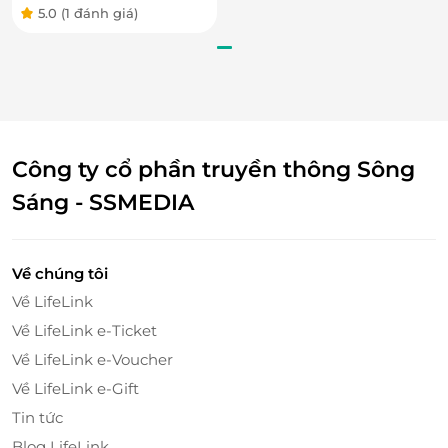
5.0
(1 đánh giá)
Thực đơn lẩu thơm ngon, bổ dưỡng với hương vị đậm đà, đặc
trưng chỉ có tại
Matsuri - Yaki Restaurant.
Thực đơn lẩu tại Matsuri - Yaki Restaurant tuyệt hảo
đặc trưng bởi các hương vị lẩu sáng tạo, độc đáo, vừa
Công ty cổ phần truyền thông Sông
bổ dưỡng lại vừa thơm ngon như: Lẩu kim chi, lẩu
Sáng - SSMEDIA
Buta Bara Nabe, lẩu Shabu Shabu...
Về chúng tôi
Về LifeLink
Về LifeLink e-Ticket
Về LifeLink e-Voucher
Về LifeLink e-Gift
Tin tức
Blog LifeLink