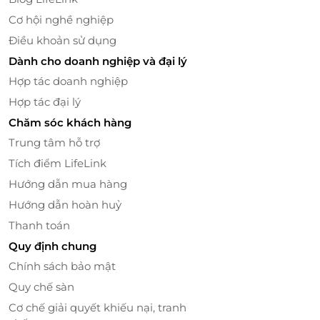
Cơ hội nghề nghiệp
Điều khoản sử dụng
Dành cho doanh nghiệp và đại lý
Hợp tác doanh nghiệp
Ngoài ra, thực khách khi đến với Matsuri - Yaki
Hợp tác đại lý
Restaurant sẽ có cơ hội thưởng thức các món
Chăm sóc khách hàng
Tempura hay Robata nướng trên than Binchotan
Trung tâm hỗ trợ
độc đáo.
Tích điểm LifeLink
Hướng dẫn mua hàng
Hướng dẫn hoàn huỷ
Thanh toán
Quy định chung
Chính sách bảo mật
Quy chế sàn
Cơ chế giải quyết khiếu nại, tranh