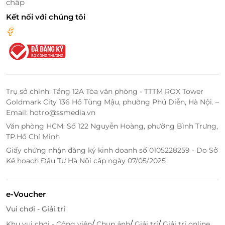
chấp
Kết nối với chúng tôi
Thực khách sẽ có trải nghiệm ẩm thực hấp dẫn, tuyệt vời mỗi khi
ghé chân.
Từng món ăn làm ra tại Matsuri - Yaki Restaurant đều
Trụ sở chính: Tầng 12A Tòa văn phòng - TTTM ROX Tower
được lựa chọn kỹ càng, nguyên liệu tươi ngon mỗi
Goldmark City 136 Hồ Tùng Mậu, phường Phú Diễn, Hà Nội. –
ngày, chế biến cẩn thận đảm bảo mang đến cho quý
Email: hotro@ssmedia.vn
khách bữa ăn không chỉ đẹp mắt, ngon lành mà còn
Văn phòng HCM: Số 122 Nguyễn Hoàng, phường Bình Trưng,
phong phú về dinh dưỡng.
TP.Hồ Chí Minh
Giấy chứng nhận đăng ký kinh doanh số 0105228259 - Do Sở
Với đội ngũ nhân viên chuyên nghiệp, chu đáo, nhiệt
Kế hoạch Đầu Tư Hà Nội cấp ngày 07/05/2025
tình cùng chất lượng dịch vụ đẳng cấp, Matsuri -
Yaki Restaurant sẽ mang đến sự hài lòng nhất đến
mọi khách hàng.
e-Voucher
Vui chơi - Giải trí
Truy cập
lifelink.vn
để sở hữu vô vàn deal ăn uống
/
/
/
Khu vui chơi - Công viên
Chụp ảnh
Giải trí
Giải trí online
hấp dẫn bạn nhé!