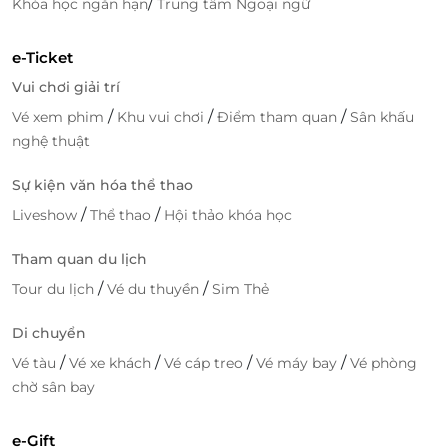
/
Khóa học ngắn hạn
Trung tâm Ngoại ngữ
e-Ticket
Vui chơi giải trí
/
/
/
Vé xem phim
Khu vui chơi
Điểm tham quan
Sân khấu
nghệ thuật
Sự kiện văn hóa thể thao
/
/
Liveshow
Thể thao
Hội thảo khóa học
Tham quan du lịch
/
/
Tour du lịch
Vé du thuyền
Sim Thẻ
Di chuyển
/
/
/
/
Vé tàu
Vé xe khách
Vé cáp treo
Vé máy bay
Vé phòng
chờ sân bay
e-Gift