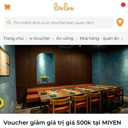
0
Trang chủ
e-Voucher
Ăn uống
Nhà hàng - quán ăn
V
9
/
14
Voucher giảm giá trị giá 500k tại MIYEN