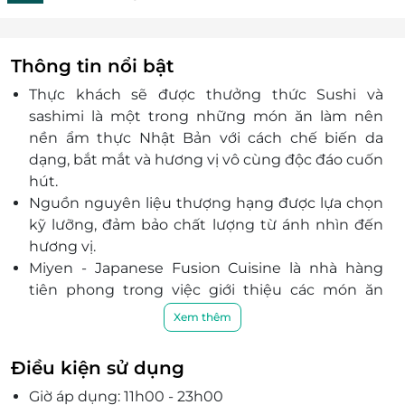
Thông tin nổi bật
Thực khách sẽ được thưởng thức Sushi và
sashimi là một trong những món ăn làm nên
nền ẩm thực Nhật Bản với cách chế biến da
dạng, bắt mắt và hương vị vô cùng độc đáo cuốn
hút.
Nguồn nguyên liệu thượng hạng được lựa chọn
kỹ lưỡng, đảm bảo chất lượng từ ánh nhìn đến
hương vị.
Miyen - Japanese Fusion Cuisine là nhà hàng
tiên phong trong việc giới thiệu các món ăn
theo trường phái ẩm thực phương Tây đã được
Xem thêm
biến tấu theo phong cách của người Nhật
(Yoshoku) tại Việt Nam, cũng như các món ăn
Điều kiện sử dụng
truyền thống Nhật với chất lượng tuyệt hảo.
Giờ áp dụng: 11h00 - 23h00
Sở hữu không gian đầy tính nghệ thuật, mang