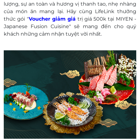
lượng, sự an toàn và hương vị thanh tao, nhẹ nhàng
ra bill tại nhà hàng). Khách hàng có nhu cầu
của món ăn mang lại. Hãy cùng LifeLink thưởng
muốn xuất hóa đơn vui lòng liên hệ nhà hàng.
thức gói "
Voucher giảm giá
trị giá 500k tại MIYEN -
Japanese Fusion Cuisine" sẽ mang đến cho quý
khách những cảm nhận tuyệt vời nhất.