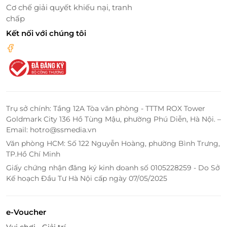
Cơ chế giải quyết khiếu nại, tranh
Mỗi set ăn tại Nhà hàng Miyen - Japanese Fusion
chấp
Cuisine đều mong muốn khơi dậy tình yêu của thực
Kết nối với chúng tôi
khách dành cho ẩm thực xứ sở mặt trời mọc. Thực
khách khi thưởng thức mỗi món ăn sẽ cảm nhận rõ
nét sự tinh tế trong từng hương vị, từ nguyên liệu
cho đến cách chế biến, cách trình bày, phong cách
phục vụ và không gian mang đậm văn hóa Nhật.
Trụ sở chính: Tầng 12A Tòa văn phòng - TTTM ROX Tower
Goldmark City 136 Hồ Tùng Mậu, phường Phú Diễn, Hà Nội. –
Email: hotro@ssmedia.vn
Văn phòng HCM: Số 122 Nguyễn Hoàng, phường Bình Trưng,
TP.Hồ Chí Minh
Giấy chứng nhận đăng ký kinh doanh số 0105228259 - Do Sở
Kế hoạch Đầu Tư Hà Nội cấp ngày 07/05/2025
e-Voucher
Vui chơi - Giải trí