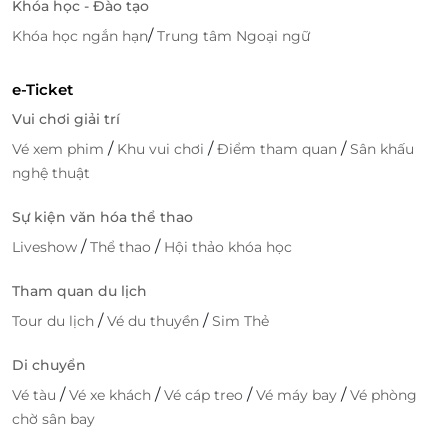
Khóa học - Đào tạo
/
Khóa học ngắn hạn
Trung tâm Ngoại ngữ
e-Ticket
Vui chơi giải trí
/
/
/
Vé xem phim
Khu vui chơi
Điểm tham quan
Sân khấu
nghệ thuật
Sự kiện văn hóa thể thao
/
/
Liveshow
Thể thao
Hội thảo khóa học
Tham quan du lịch
/
/
Tour du lịch
Vé du thuyền
Sim Thẻ
Di chuyển
/
/
/
/
Vé tàu
Vé xe khách
Vé cáp treo
Vé máy bay
Vé phòng
chờ sân bay