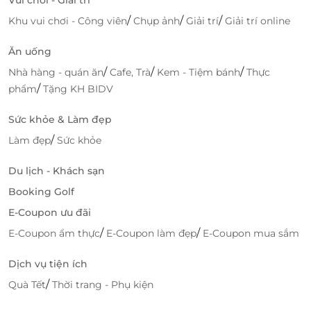
/
/
/
Khu vui chơi - Công viên
Chụp ảnh
Giải trí
Giải trí online
Ăn uống
Không gian nhà hàng mang kiến trúc giữa phương Đông &
/
/
/
Nhà hàng - quán ăn
Cafe, Trà
Kem - Tiệm bánh
Thực
phương Tây tràn ngập màu sắc ấm áp
/
phẩm
Tặng KH BIDV
Nhà hàng Miyen - Japanese Fusion Cuisine là không
Sức khỏe & Làm đẹp
gian lý tưởng cho những sự kiện đặc biệt và mang
lại trải nghiệm thoải mái nhất cho từng khách mời.
/
Làm đẹp
Sức khỏe
Đội ngũ nhân viên phục vụ tận tình, chu đáo hứa
Du lịch - Khách sạn
hẹn là nơi lý tưởng để tiếp khách, tổ chức tiệc công
ty, gia đình, hẹn hò, sinh nhật, liên hoan, họp nhóm...
Booking Golf
E-Coupon ưu đãi
Cùng click mua ngay trên
LifeLink
để khám phá rất
/
/
E-Coupon ẩm thực
E-Coupon làm đẹp
E-Coupon mua sắm
nhiều deal ăn uống hấp dẫn!
Dịch vụ tiện ích
/
Quà Tết
Thời trang - Phụ kiện
LifeLink