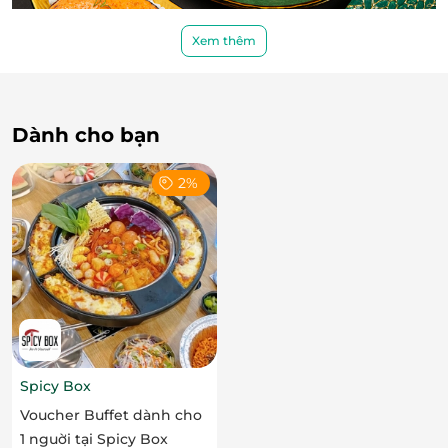
Xem thêm
Dành cho bạn
Vẹm nướng sốt trứng cá tuyết.
Nhà hàng Miyen - Japanese Fusion Cuisine mang
2%
đến cho thực khách đại tiệc sushi và sashimi đẳng
cấp bởi sự phong phú và độ tươi ngon trong từng
món ăn. Nếu sushi được làm từ rong biển cuộn với
lớp cơm dẻo thơm trộn giấm kết hợp với những
nguyên liệu như hải sản sống hoặc chín và được
trang trí đầy màu sắc tạo nên những hương vị độc
đáo, ngon miệng.
Spicy Box
Voucher Buffet dành cho
1 nguời tại Spicy Box