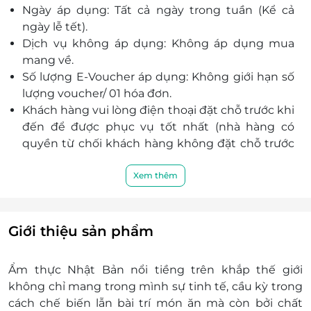
Ngày áp dụng: Tất cả ngày trong tuần (Kể cả
âm hưởng giao hòa giữa kiến trúc phương Đông
ngày lễ tết).
& phương Tây tràn ngập màu sắc ấm áp.
Dịch vụ không áp dụng: Không áp dụng mua
Nhà hàng Miyen thực sự là nơi lý tưởng để tiếp
mang về.
khách, tổ chức tiệc công ty, gia đình, hẹn hò, sinh
Số lượng E-Voucher áp dụng: Không giới hạn số
nhật, liên hoan, họp nhóm...
lượng voucher/ 01 hóa đơn.
Khách hàng vui lòng điện thoại đặt chỗ trước khi
đến để được phục vụ tốt nhất (nhà hàng có
quyền từ chối khách hàng không đặt chỗ trước
trong trường hợp nhà hàng quá tải):
Hotline: 093 876 19 69
Xem thêm
Địa chỉ: Số 178-180A Pasteur, Phường Bến
Nghé, Quận 1, Tp.HCM.
Một khách hàng được mua nhiều voucher.
Giới thiệu sản phẩm
E-Voucher/ E-Coupon không có giá trị quy đổi
thành tiền mặt, không trả lại tiền thừa.
Ẩm thực Nhật Bản nổi tiềng trên khắp thế giới
Không áp dụng đồng thời cùng lúc với các
không chỉ mang trong mình sự tinh tế, cầu kỳ trong
chương trình khuyến mại khác tại nhà hàng
cách chế biến lẫn bài trí món ăn mà còn bởi chất
Giá voucher chưa bao gồm VAT (thanh toán khi