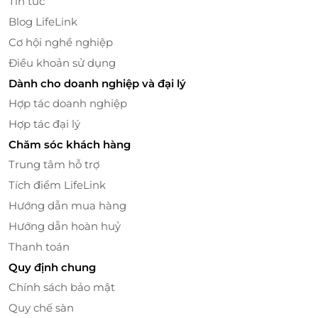
Tin tức
liệu cá hồi, cá ngừ, tôm… tạo thành lớp lõi đậm đà
Blog LifeLink
bên trong, vừa bỏ vào miệng đã cho cảm giác hòa
quyện đầy thích thú.
Cơ hội nghề nghiệp
Điều khoản sử dụng
Dành cho doanh nghiệp và đại lý
Hợp tác doanh nghiệp
Hợp tác đại lý
Chăm sóc khách hàng
Trung tâm hỗ trợ
Tích điểm LifeLink
Hướng dẫn mua hàng
Hướng dẫn hoàn huỷ
Thanh toán
Quy định chung
Chính sách bảo mật
Món ăn thơm ngon, hấp dẫn thực khách ngay từ cái nhìn đầu
Quy chế sàn
tiên.