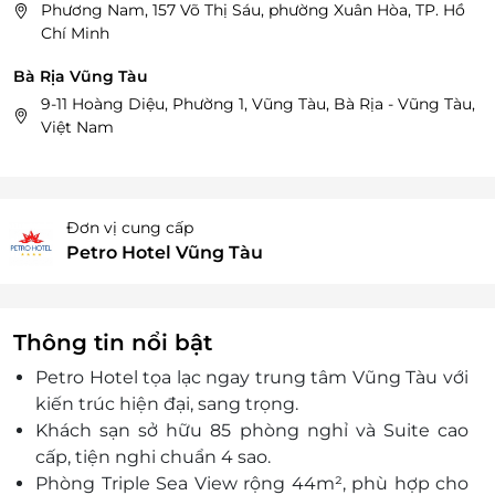
Phương Nam, 157 Võ Thị Sáu, phường Xuân Hòa, TP. Hồ
Chí Minh
Bà Rịa Vũng Tàu
9-11 Hoàng Diệu, Phường 1, Vũng Tàu, Bà Rịa - Vũng Tàu,
Việt Nam
Đơn vị cung cấp
Petro Hotel Vũng Tàu
Thông tin nổi bật
Petro Hotel t
ọa lạc ngay trung t
âm V
ũng T
àu v
ới
kiến tr
úc hi
ện
đ
ại, sang trọng.
Kh
ách s
ạn sở hữu 85 ph
òng ngh
ỉ v
à Suite cao
c
ấp, tiện nghi chuẩn 4 sao.
Ph
òng Triple Sea View r
ộng 44m
², phù h
ợp cho