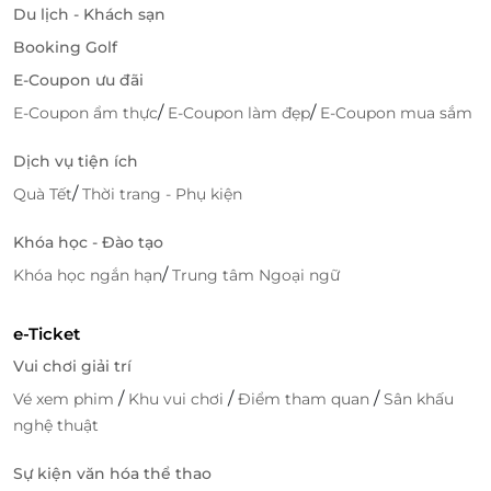
Du lịch - Khách sạn
Đ
ặt ph
òng ti
ện lợi, nhanh ch
óng
Booking Golf
LifeLink mang
đ
ến cho kh
ách hàng tr
ải nghiệm
đ
ặt
E-Coupon ưu đãi
ph
òng Petro Hotel d
ễ d
àng ch
ỉ với v
ài thao tác. M
ọi
/
/
E-Coupon ẩm thực
E-Coupon làm đẹp
E-Coupon mua sắm
th
ông tin v
ề gi
á,
ưu đ
ãi và d
ịch vụ
đ
ều minh bạch, hỗ
trợ tối
đa cho k
ế hoạch du lịch, c
ông tác hay ngh
ỉ
Dịch vụ tiện ích
d
ư
ỡng của bạn.
/
Quà Tết
Thời trang - Phụ kiện
Tiết kiệm chi ph
í v
ới voucher
ưu đ
ãi
Khóa học - Đào tạo
Đ
ặt ph
òng Petro Hotel
- Triple Sea View qua
/
Khóa học ngắn hạn
Trung tâm Ngoại ngữ
LifeLink
, kh
ách hàng không ch
ỉ nhận
đư
ợc mức gi
á
c
ạnh tranh m
à còn s
ở hữu ngay voucher
ưu đ
ãi h
ấp
dẫn.
Đ
ây là gi
ải ph
áp hoàn h
ảo
đ
ể vừa tận h
ư
ởng
e-Ticket
dịch vụ chuẩn 4 sao, vừa tối
ưu ng
ân sách.
Vui chơi giải trí
/
/
/
Vé xem phim
Khu vui chơi
Điểm tham quan
Sân khấu
nghệ thuật
LifeLink
Sự kiện văn hóa thể thao