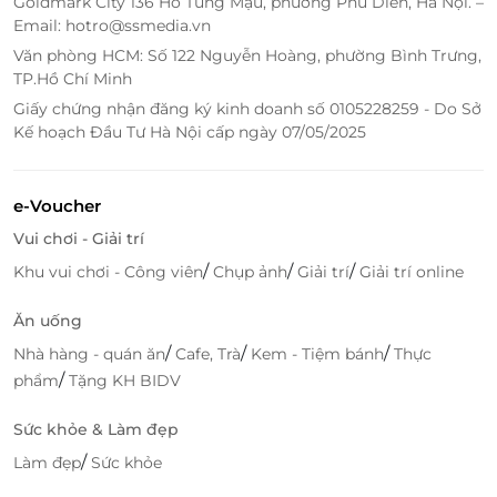
Goldmark City 136 Hồ Tùng Mậu, phường Phú Diễn, Hà Nội. –
Email: hotro@ssmedia.vn
Văn phòng HCM: Số 122 Nguyễn Hoàng, phường Bình Trưng,
TP.Hồ Chí Minh
Giấy chứng nhận đăng ký kinh doanh số 0105228259 - Do Sở
Kế hoạch Đầu Tư Hà Nội cấp ngày 07/05/2025
e-Voucher
Vui chơi - Giải trí
/
/
/
Khu vui chơi - Công viên
Chụp ảnh
Giải trí
Giải trí online
Ăn uống
/
/
/
Nhà hàng - quán ăn
Cafe, Trà
Kem - Tiệm bánh
Thực
/
phẩm
Tặng KH BIDV
Sức khỏe & Làm đẹp
LifeLink
-
Đ
ặt ph
òng thông minh cùng
/
Làm đẹp
Sức khỏe
voucher
ưu đ
ãi