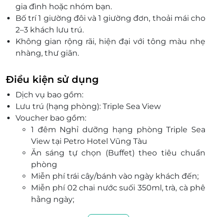
gia
đ
ình ho
ặc nh
óm b
ạn.
Bố tr
í 1 gi
ư
ờng
đ
ôi và 1 gi
ư
ờng
đơn, tho
ải m
ái cho
2
–3 kh
ách l
ưu tr
ú.
Không gian r
ộng r
ãi, hi
ện
đ
ại với t
ông màu nh
ẹ
nh
àng, th
ư gi
ãn.
C
ửa sổ lớn
đ
ón ánh sáng t
ự nhi
ên, m
ở ra g
óc
nhìn h
ư
ớng th
ành ph
ố.
Điều kiện sử dụng
Đ
ặt ph
òng qua LifeLink
đ
ể nhận ngay voucher
Dịch vụ bao gồm:
ưu đ
ãi h
ấp dẫn.
Lưu trú (hạng phòng): Triple Sea View
Voucher bao gồm:
1 đêm Nghỉ dưỡng hạng phòng Triple Sea
View tại Petro Hotel Vũng Tàu
Ăn sáng tự chọn (Buffet) theo tiêu chuẩn
phòng
Miễn phí trái cây/bánh vào ngày khách đến;
Miễn phí 02 chai nước suối 350ml, trà, cà phê
hằng ngày;
Dịch vụ dọn phòng hằng ngày;