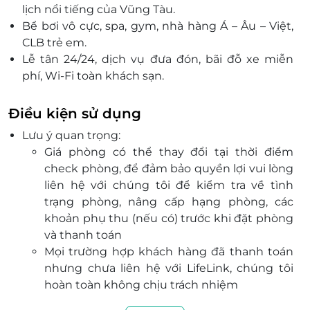
lịch nổi tiếng của Vũng Tàu.
Bể bơi vô cực, spa, gym, nhà hàng Á – Âu – Việt,
CLB trẻ em.
Lễ tân 24/24, dịch vụ đưa đón, bãi đỗ xe miễn
phí, Wi-Fi toàn khách sạn.
Dễ dàng di chuyển đến Bãi Sau, Tượng Chúa
Kitô Vua, Ngọn hải đăng và các điểm check-in.
Điều kiện sử dụng
Voucher giảm giá từ LifeLink giúp bạn đặt dịch
Lưu ý quan trọng:
vụ tiện lợi, tiết kiệm mà vẫn đẳng cấp.
Giá phòng có thể thay đổi tại thời điểm
check phòng, để đảm bảo quyền lợi vui lòng
liên hệ với chúng tôi để kiểm tra về tình
trạng phòng, nâng cấp hạng phòng, các
khoản phụ thu (nếu có) trước khi đặt phòng
và thanh toán
Mọi trường hợp khách hàng đã thanh toán
nhưng chưa liên hệ với LifeLink, chúng tôi
hoàn toàn không chịu trách nhiệm
Dịch vụ bao gồm: