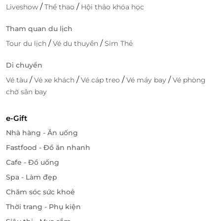
danh hấp dẫn:
/
/
Liveshow
Thể thao
Hội thảo khóa học
Bãi Sau
: 130m
Tham quan du lịch
Đình Thắng Tam
: 450m
/
/
Tour du lịch
Vé du thuyền
Sim Thẻ
Tượng Chúa Kitô Vua & Ngọn Hải Đăng
: 1,5km
Hòn Bà
: 1,8km
Di chuyển
Đức Mẹ Bãi Dâu
: 4,5km
Trung tâm thương mại Imperial Plaza
/
/
/
/
: 700m
Vé tàu
Vé xe khách
Vé cáp treo
Vé máy bay
Vé phòng
Linh Sơn Cổ Tự
: 820m
chờ sân bay
e-Gift
Nhà hàng - Ăn uống
Fastfood - Đồ ăn nhanh
Cafe - Đồ uống
Spa - Làm đẹp
Chăm sóc sức khoẻ
Thời trang - Phụ kiện