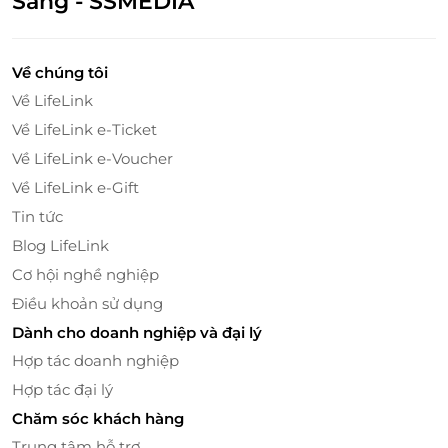
Sáng - SSMEDIA
Về chúng tôi
Về LifeLink
Về LifeLink e-Ticket
Về LifeLink e-Voucher
Về LifeLink e-Gift
Tin tức
Blog LifeLink
Cơ hội nghề nghiệp
Điều khoản sử dụng
Chuỗi tiện ích chuẩn 4 sao cho kỳ nghỉ trọn
Dành cho doanh nghiệp và đại lý
vẹn
Hợp tác doanh nghiệp
Victory Hotel Vũng Tàu không chỉ đem đến chỗ ở
Hợp tác đại lý
sang trọng mà còn là thiên đường tiện ích:
Chăm sóc khách hàng
Bể bơi vô cực hướng biển
– nơi bạn thả mình
Trung tâm hỗ trợ