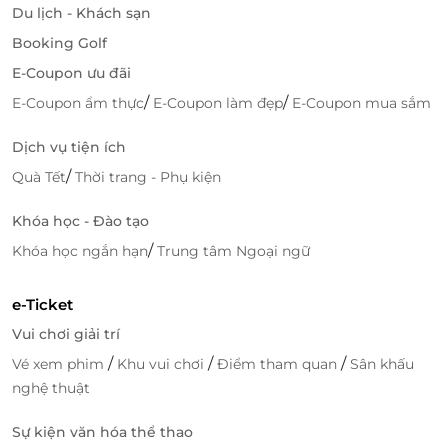
Du lịch - Khách sạn
Booking Golf
E-Coupon ưu đãi
/
/
E-Coupon ẩm thực
E-Coupon làm đẹp
E-Coupon mua sắm
Dịch vụ tiện ích
/
Quà Tết
Thời trang - Phụ kiện
Vị trí vàng trên cung đường Thùy Vân danh
tiếng
Khóa học - Đào tạo
Tọa lạc ngay
bãi biển Thùy Vân
, con đường đẹp nhất
/
Khóa học ngắn hạn
Trung tâm Ngoại ngữ
Vũng Tàu, Victory Hotel gây ấn tượng với
tòa nhà 12
tầng màu trắng sang trọng
, mang đậm
kiến trúc Tân
e-Ticket
cổ điển tinh tế
. Đứng từ khách sạn, bạn sẽ thấy từng
Vui chơi giải trí
con sóng xanh rì rào, cảm nhận trọn vẹn vẻ đẹp
mênh mông của biển cả và tận hưởng bầu không
/
/
/
Vé xem phim
Khu vui chơi
Điểm tham quan
Sân khấu
khí trong lành, tươi mới.
nghệ thuật
Từ khách sạn, bạn có thể nhanh chóng đến các địa
Sự kiện văn hóa thể thao