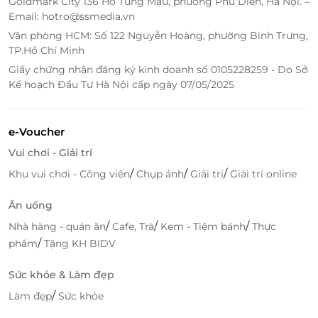
Goldmark City 136 Hồ Tùng Mậu, phường Phú Diễn, Hà Nội. –
Email: hotro@ssmedia.vn
Văn phòng HCM: Số 122 Nguyễn Hoàng, phường Bình Trưng,
TP.Hồ Chí Minh
Giấy chứng nhận đăng ký kinh doanh số 0105228259 - Do Sở
Kế hoạch Đầu Tư Hà Nội cấp ngày 07/05/2025
e-Voucher
Vui chơi - Giải trí
/
/
/
Khu vui chơi - Công viên
Chụp ảnh
Giải trí
Giải trí online
Ăn uống
/
/
/
Nhà hàng - quán ăn
Cafe, Trà
Kem - Tiệm bánh
Thực
/
phẩm
Tặng KH BIDV
Sức khỏe & Làm đẹp
/
Làm đẹp
Sức khỏe