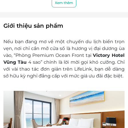
Hạng phòng: Premium Ocean Front
Xem thêm
Bao gồm: Double/Twin Beds
Hướng nhìn: Biển
Diện tích phòng: 26m2
Giới thiệu sản phẩm
Tiện nghi: Phòng ngủ được trang bị đầy đủ
các trang thiết bị hiện đại
Nếu bạn đang mơ về một chuyến du lịch biển trọn
Tiện ích khác:
vẹn, nơi chỉ cần mở cửa sổ là hương vị đại dương ùa
Ăn sáng theo tiêu chuẩn phòng
vào, “Phòng Premium Ocean Front tại
Victory Hotel
Miễn phí trà, cà phê và 02 chai nước suối
Vũng Tàu
4 sao” chính là lời mời gọi khó cưỡng. Chỉ
trong phòng mỗi ngày
với vài thao tác đơn giản trên LifeLink, bạn dễ dàng
Sử dụng miễn phí internet không dây
sở hữu kỳ nghỉ đẳng cấp với mức giá ưu đãi đặc biệt.
Sử dụng miễn phí hồ bơi, phòng tập gym
Áp dụng từ Chủ nhật - Thứ 6; Phụ thu Thứ 7:
500.000 VNĐ/đêm
Giá trên đã bao gồm phí phục vụ và thuế
GTGT
Dịch vụ không bao gồm: Chi phí cá nhân và các
chi phí phát sinh khác
Chính sách trẻ em: