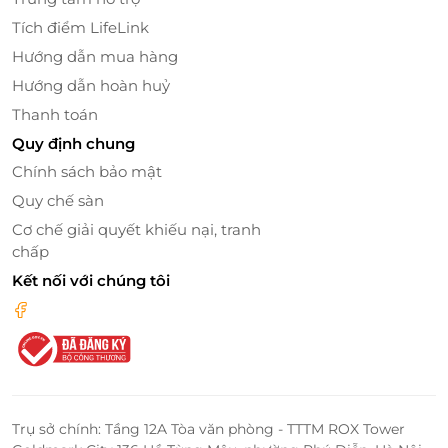
trong làn nước trong xanh, ngắm toàn cảnh đại
Tích điểm LifeLink
dương.
Hướng dẫn mua hàng
Ẩm thực Á – Âu – Việt và Nhà hàng Thủy cung
độc đáo
– mang đến trải nghiệm ẩm thực tinh
Hướng dẫn hoàn huỷ
tế, đa dạng khẩu vị.
Thanh toán
Spa & phòng gym hiện đại
– chăm sóc cơ thể
Quy định chung
và tái tạo năng lượng.
Chính sách bảo mật
Câu lạc bộ trẻ em
– khu vui chơi an toàn, đầy
Quy chế sàn
sắc màu cho bé.
Lễ tân 24/24, dịch vụ đưa đón, Wi-Fi miễn phí
Cơ chế giải quyết khiếu nại, tranh
chấp
toàn khu
– bảo đảm sự tiện nghi và thoải mái tối
đa.
Kết nối với chúng tôi
Bãi đỗ xe miễn phí
– thuận tiện cho du khách di
chuyển bằng ô tô.
Trụ sở chính: Tầng 12A Tòa văn phòng - TTTM ROX Tower