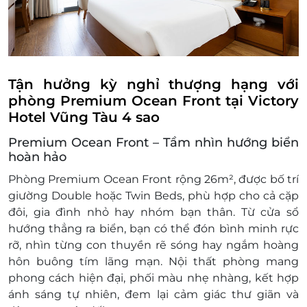
Trẻ em dưới 07 tuổi ở chung với bố mẹ, miễn
phí ăn sáng. Tối đa 02 trẻ/phòng
Trẻ em từ 07 - 11 tuổi ở chung với bố mẹ, phụ
thu: 150.000 VNĐ/trẻ/đêm (bao gồm ăn sáng,
không kê thêm giường)
Tận hưởng kỳ nghỉ thượng hạng với
Trẻ em từ 12 tuổi trở lên ngủ chung với bố
phòng Premium Ocean Front tại Victory
mẹ, tính phụ thu như người lớn: 300.000
Hotel Vũng Tàu 4 sao
VNĐ/người/đêm (bao gồm ăn sáng, không
Premium Ocean Front – Tầm nhìn hướng biển
kê thêm giường).
hoàn hảo
Điều kiện đặt & nhận phòng:
Đặt ít nhất 7 - 10 ngày trước ngày đến lưu trú
Phòng
Premium Ocean Front
rộng
26m²
, được bố trí
(tùy tình trạng phòng). Giai đoạn cao điểm
giường Double hoặc Twin Beds
, phù hợp cho cả cặp
cần đặt trước 3 tuần
đôi, gia đình nhỏ hay nhóm bạn thân. Từ
cửa sổ
Giờ nhận phòng: Sau 14h00 / Giờ trả phòng:
hướng thẳng ra biển
, bạn có thể đón bình minh rực
Trước 12h00
rỡ, nhìn từng con thuyền rẽ sóng hay ngắm hoàng
Check in sớm - Check out muộn: tùy thuộc
hôn buông tím lãng mạn. Nội thất phòng mang
vào tình trạng phòng và có thể sẽ phụ thu
phong cách hiện đại, phối màu nhẹ nhàng, kết hợp
theo quy định của khách sạn
ánh sáng tự nhiên, đem lại cảm giác thư giãn và