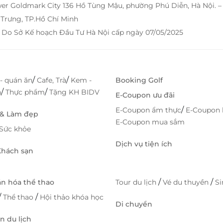
wer Goldmark City 136 Hồ Tùng Mậu, phường Phú Diễn, Hà Nội. 
Trưng, TP.Hồ Chí Minh
 Do Sở Kế hoạch Đầu Tư Hà Nội cấp ngày 07/05/2025
/
/
- quán ăn
Cafe, Trà
Kem -
Booking Golf
/
/
h
Thực phẩm
Tặng KH BIDV
E-Coupon ưu đãi
/
E-Coupon ẩm thực
E-Coupon 
 & Làm đẹp
E-Coupon mua sắm
Sức khỏe
Dịch vụ tiện ích
 Khách sạn
/
/
ăn hóa thể thao
Tour du lịch
Vé du thuyền
S
/
/
Thể thao
Hội thảo khóa học
Di chuyển
 du lịch