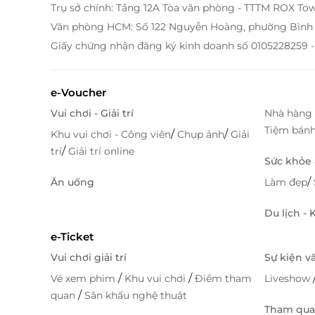
Trụ sở chính: Tầng 12A Tòa văn phòng - TTTM ROX To
Văn phòng HCM: Số 122 Nguyễn Hoàng, phường Bình 
Giấy chứng nhận đăng ký kinh doanh số 0105228259 -
e-Voucher
Vui chơi - Giải trí
Nhà hàng 
Tiệm bán
/
/
Khu vui chơi - Công viên
Chụp ảnh
Giải
/
trí
Giải trí online
Sức khỏe
/
Ăn uống
Làm đẹp
Du lịch -
e-Ticket
Vui chơi giải trí
Sự kiện v
/
/
Vé xem phim
Khu vui chơi
Điểm tham
Liveshow
/
quan
Sân khấu nghệ thuật
Tham quan