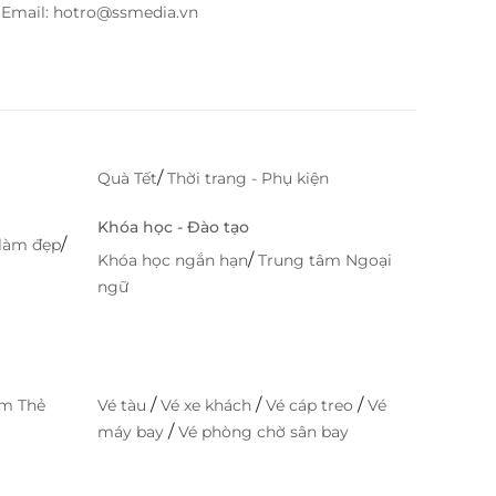
– Email: hotro@ssmedia.vn
/
Quà Tết
Thời trang - Phụ kiện
Khóa học - Đào tạo
/
làm đẹp
/
Khóa học ngắn hạn
Trung tâm Ngoại
ngữ
/
/
/
im Thẻ
Vé tàu
Vé xe khách
Vé cáp treo
Vé
/
máy bay
Vé phòng chờ sân bay