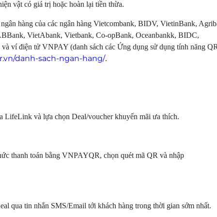
ện vật có giá trị hoặc hoàn lại tiền thừa.
 ngân hàng của các ngân hàng Vietcombank, BIDV, VietinBank, Agrib
Bank, VietAbank, Vietbank, Co-opBank, Oceanbankk, BIDC,
à ví điện tử VNPAY (danh sách các Ứng dụng sử dụng tính năng Q
qr.vn/danh-sach-ngan-hang/
.
a LifeLink và lựa chọn Deal/voucher khuyến mãi ưa thích.
h thức thanh toán bằng VNPAYQR, chọn quét mã QR và nhập
Deal qua tin nhắn SMS/Email tới khách hàng trong thời gian sớm nhất.