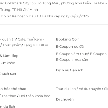
wer Goldmark City 136 Hồ Tùng Mậu, phường Phú Diễn, Hà Nội. 
Trưng, TP.Hồ Chí Minh
 Do Sở Kế hoạch Đầu Tư Hà Nội cấp ngày 07/05/2025
/
/
- quán ăn
Cafe, Trà
Kem -
Booking Golf
/
/
h
Thực phẩm
Tặng KH BIDV
E-Coupon ưu đãi
/
E-Coupon ẩm thực
E-Coupon 
 & Làm đẹp
E-Coupon mua sắm
Sức khỏe
Dịch vụ tiện ích
 Khách sạn
/
/
ăn hóa thể thao
Tour du lịch
Vé du thuyền
S
/
/
Thể thao
Hội thảo khóa học
Di chuyển
 du lịch