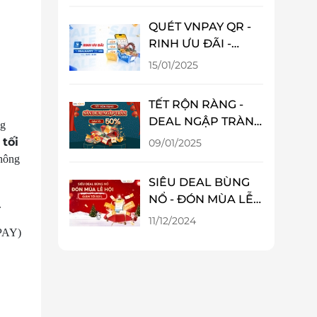
QUÉT VNPAY QR -
RINH ƯU ĐÃI -
GIẢM NGAY 10%
15/01/2025
TẾT RỘN RÀNG -
DEAL NGẬP TRÀN -
ng
ƯU ĐÃI ĐẾN 50%
 tối
09/01/2025
TẠI LIFELINK
không
SIÊU DEAL BÙNG
NỔ - ĐÓN MÙA LỄ
.
HỘI ƯU ĐÃI TỚI
11/12/2024
NPAY)
50%