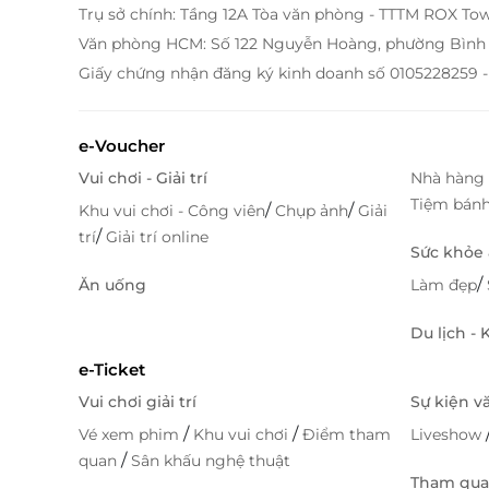
Trụ sở chính: Tầng 12A Tòa văn phòng - TTTM ROX To
Văn phòng HCM: Số 122 Nguyễn Hoàng, phường Bình 
Giấy chứng nhận đăng ký kinh doanh số 0105228259 -
e-Voucher
Vui chơi - Giải trí
Nhà hàng 
Tiệm bán
/
/
Khu vui chơi - Công viên
Chụp ảnh
Giải
/
trí
Giải trí online
Sức khỏe
/
Ăn uống
Làm đẹp
Du lịch -
e-Ticket
Vui chơi giải trí
Sự kiện v
/
/
Vé xem phim
Khu vui chơi
Điểm tham
Liveshow
/
quan
Sân khấu nghệ thuật
Tham quan