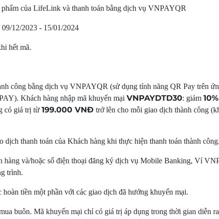
n phẩm của LifeLink và thanh toán bằng dịch vụ VNPAYQR
09/12/2023 - 15/01/2024
hi hết mã.
thành công bằng dịch vụ VNPAYQR (sử dụng tính năng QR Pay trên ứ
VNPAYDTD30
10%
NPAY). Khách hàng nhập mã khuyến mại
: giảm
199.000 VNĐ
 có giá trị từ
trở lên cho mỗi giao dịch thành công (
giao dịch thanh toán của Khách hàng khi thực hiện thanh toán thành công
ân hàng và/hoặc số điện thoại đăng ký dịch vụ Mobile Banking, Ví V
g trình.
 hoàn tiền một phần với các giao dịch đã hưởng khuyến mại.
ua buôn. Mã khuyến mại chỉ có giá trị áp dụng trong thời gian diễn ra