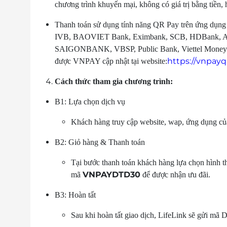
chương trình khuyến mại, không có giá trị bằng tiền, hi
Thanh toán sử dụng tính năng QR Pay trên ứng dụng
IVB, BAOVIET Bank, Eximbank, SCB, HDBank, AB
SAIGONBANK, VBSP, Public Bank, Viettel Money v
https://vnpay
được VNPAY cập nhật tại website:
Cách thức tham gia chương trình:
B1: Lựa chọn dịch vụ
Khách hàng truy cập website, wap, ứng dụng củ
B2: Giỏ hàng & Thanh toán
Tại bước thanh toán khách hàng lựa chọn hìn
VNPAYDTD30
mã
để được nhận ưu đãi.
B3: Hoàn tất
Sau khi hoàn tất giao dịch, LifeLink sẽ gửi mã 