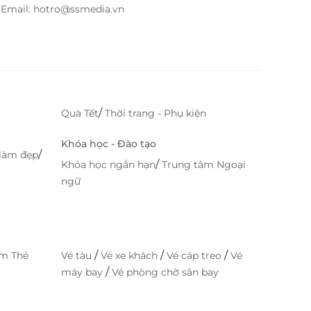
– Email: hotro@ssmedia.vn
/
Quà Tết
Thời trang - Phụ kiện
Khóa học - Đào tạo
/
làm đẹp
/
Khóa học ngắn hạn
Trung tâm Ngoại
ngữ
/
/
/
im Thẻ
Vé tàu
Vé xe khách
Vé cáp treo
Vé
/
máy bay
Vé phòng chờ sân bay