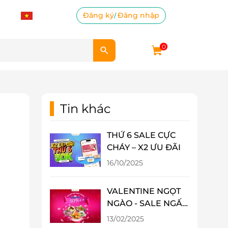
Đăng ký
Đăng nhập
/
0
Tin khác
THỨ 6 SALE CỰC
CHÁY – X2 ƯU ĐÃI
16/10/2025
VALENTINE NGỌT
NGÀO - SALE NGẤT
NGÂY 50%++ TẠI
13/02/2025
LIFELINK