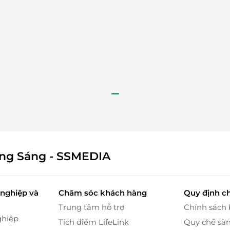
edi còn chinh phục khách hàng bằng sự chăm chút
ẽ nhận được những
phụ kiện xinh xắn đi kèm
như:
bằng cách tích hợp
mã QR âm nhạc ngay trên nắp
vừa thưởng hương, vừa thư giãn với những bản nhạc
ch trọn vẹn.
ông Sáng - SSMEDIA
nghiệp và
Chăm sóc khách hàng
Quy định c
Trung tâm hỗ trợ
Chính sách
ghiệp
Tích điểm LifeLink
Quy chế sà