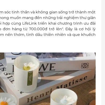
hi nhận hàng
ăm sóc tinh thần và không gian sống trở thành một
trường hợp sản phẩm phẩm do lỗi nhà cung cấp bị
 mong muốn mang đến những trải nghiệm thư giãn
 hợp cùng LifeLink triển khai chương trình ưu đãi
đơn hàng từ 700.000đ trở lên". Đây là cơ hội lý
khách/ 01 hóa đơn
m nến thơm, tinh dầu thiên nhiên và que khuếch
cher/E-Coupon
đổi thành tiền mặt, không trả lại tiền thừa
các chương trình khuyến mại khác.