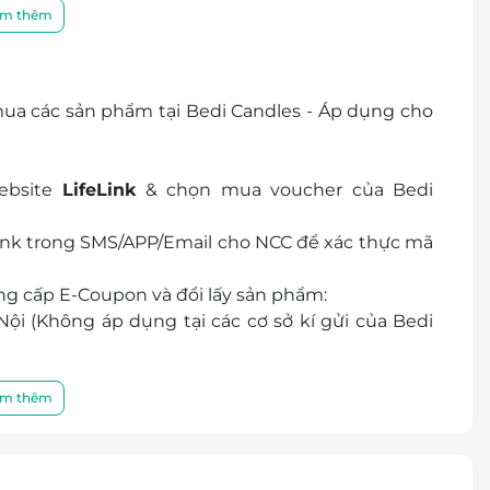
nhạc thư giãn bằng việc thêm mã QR trên nắp hộp
m thêm
i hương thơm từ nến, hoặc tinh dầu, ...
 ngân sách của từng khách hàng để mọi người có
đến những người yêu thương.
ua các sản phẩm tại Bedi Candles - Áp dụng cho
ebsite
LifeLink
& chọn mua voucher của Bedi
Link trong SMS/APP/Email cho NCC để xác thực mã
ung cấp
E-Coupon
và đổi lấy sản phẩm:
Nội (Không áp dụng tại các cơ sở kí gửi của Bedi
 và Instagram của Bedi Candles
vận chuyển
m thêm
n số tiền chênh lệch (nếu có) cho nhà cung cấp