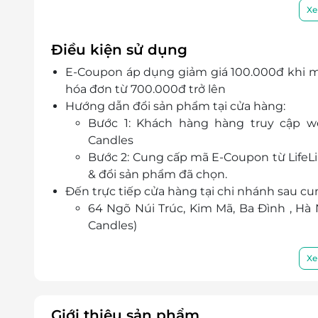
Đặc biệt, bạn có thể giới thiệu những bản 
Xe
nến để bạn có thể quét và nghe nhạc cùng vớ
Bedi có các gói quà tặng phù hợp với từng
Điều kiện sử dụng
thể lựa chọn và trao yêu thương của mình 
E-Coupon áp dụng giảm giá 100.000đ khi m
hóa đơn từ 700.000đ trở lên
Hướng dẫn đổi sản phẩm tại cửa hàng:
Bước 1: Khách hàng hàng truy cập w
Candles
Bước 2: Cung cấp mã
E-Coupon
từ Life
& đổi sản phẩm đã chọn.
Đến trực tiếp cửa hàng tại chi nhánh sau c
64 Ngõ Núi Trúc, Kim Mã, Ba Đình , Hà 
Candles)
Mua hàng online qua các nền tảng Facebook
Đăng ký giao hàng tận nơi theo giá đơn vị 
Xe
Điện thoại liên hệ & tư vấn: 0867 106 944
Lưu ý: Quý khách hàng vui lòng thanh toá
Bedi Candles
Giới thiệu sản phẩm