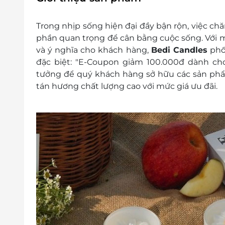
Điều kiện để xử lý khiếu nại đơn hàng:
Khách hàng kiểm tra kiện hàng trước k
Trong nhịp sống hiện đại đầy bận rộn, việc ch
Nhà cung cấp chỉ xử lý khiếu nại nếu 
phần quan trọng để cân bằng cuộc sống. Với
lỗi
và ý nghĩa cho khách hàng,
Bedi Candles
phối
Ngày áp dụng: Thứ hai - Chủ nhật
đặc biệt: "E-Coupon giảm 100.000đ dành cho 
Số lượng E-Coupon áp dụng: 01 Coupon/ 01 
tưởng để quý khách hàng sở hữu các sản phẩ
Điều kiện khác:
tán hương chất lượng cao với mức giá ưu đãi.
Một khách hàng được mua nhiều E-Vou
E-Voucher/E-Coupon không có giá trị quy 
Không áp dụng đồng thời cùng lúc với 