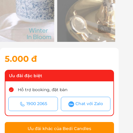
10
/
11
5.000 đ
Ưu đãi đặc biệt
Hỗ trợ booking, đặt bàn
1900 2065
Chat với Zalo
Ưu đãi khác của Bedi Candles