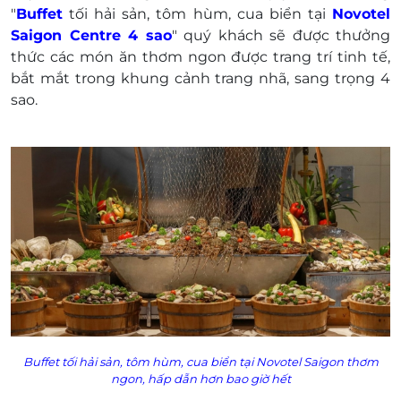
Từ 6 - 11 tuổi: 748.440 VNĐ/ trẻ (Đã bao gồm
"
Buffet
tối hải sản, tôm hùm, cua biển tại
Novotel
VAT)
Saigon
Centre 4 sao
" quý khách sẽ được thưởng
Từ 12 tuổi trở lên: Tính 01 voucher như người
thức các món ăn thơm ngon được trang trí tinh tế,
lớn
bắt mắt trong k
hung cảnh trang nhã, sang trọng 4
Khách hàng vui lòng đặt chỗ trước khi đến.
sao.
Trường hợp không đặt chỗ trước, nhà hàng xin
phép được cáo lỗi nếu không còn chỗ trống.
Điện thoại: 028 3822 4866 - 0909 449 518
Địa chỉ: Nhà hàng Food Exchange, Tầng 2,
Novotel Saigon Centre 4 - Số 167 Hai Bà
Trưng, Phường Võ Thị Sáu, Quận 3, TP. HCM
Một khách hàng được mua nhiều voucher
E-Voucher/E-Coupon không có giá trị quy đổi
thành tiền mặt, không trả lại tiền thừa
Không áp dụng đồng thời cùng lúc với các
chương trình khuyến mại khác tại nhà hàng.
Buffet tối hải sản, tôm hùm, cua biển tại Novotel Saigon thơm
ngon, hấp dẫn hơn bao giờ hết