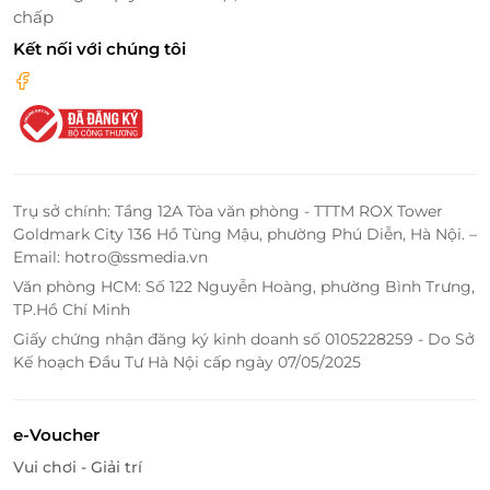
chấp
Kết nối với chúng tôi
Trụ sở chính: Tầng 12A Tòa văn phòng - TTTM ROX Tower
Goldmark City 136 Hồ Tùng Mậu, phường Phú Diễn, Hà Nội. –
Email: hotro@ssmedia.vn
Văn phòng HCM: Số 122 Nguyễn Hoàng, phường Bình Trưng,
TP.Hồ Chí Minh
Giấy chứng nhận đăng ký kinh doanh số 0105228259 - Do Sở
Các món nóng đặc sắc từ Á sang Âu
Kế hoạch Đầu Tư Hà Nội cấp ngày 07/05/2025
e-Voucher
Vui chơi - Giải trí