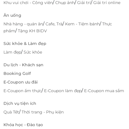
/
/
/
Khu vui chơi - Công viên
Chụp ảnh
Giải trí
Giải trí online
Ăn uống
/
/
/
Nhà hàng - quán ăn
Cafe, Trà
Kem - Tiệm bánh
Thực
/
phẩm
Tặng KH BIDV
Sức khỏe & Làm đẹp
/
Làm đẹp
Sức khỏe
Du lịch - Khách sạn
Booking Golf
E-Coupon ưu đãi
/
/
E-Coupon ẩm thực
E-Coupon làm đẹp
E-Coupon mua sắm
Dịch vụ tiện ích
Tiếp nối hành trình ẩm thực, quầy carving các
/
Quà Tết
Thời trang - Phụ kiện
món từ thịt bò, gà, thịt heo nướng, cá nướng vô
cùng hấp dẫn. Kế bên, là hương thơm của các món
Khóa học - Đào tạo
nóng mực chiên nước mắm, vịt quay, cá thu áp chảo,