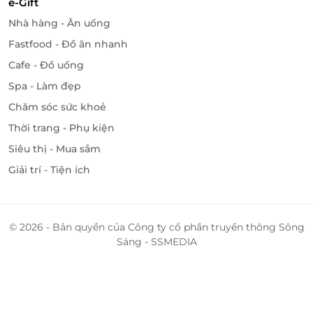
e-Gift
Nhà hàng - Ăn uống
Fastfood - Đồ ăn nhanh
Cafe - Đồ uống
Spa - Làm đẹp
Chăm sóc sức khoẻ
Thời trang - Phụ kiện
Siêu thị - Mua sắm
Chìm đắm vào thế giới ẩm thực sushi, maki...
Giải trí - Tiện ích
Bạn cũng sẽ bắt gặp những món ăn hết sức đặc
trưng của các nước như: phở, bún bò, sashimi cá ngừ
và cá hồi, sushi, gỏi cuốn, salad, cá hun khói, thịt
© 2026 - Bản quyền của Công ty cổ phần truyền thông Sông
nguội,... Tất cả mang đến cho bạn một trải nghiệm
Sáng - SSMEDIA
ẩm thực thú vị.
Vị ngọt tràn đầy
Kết thúc đại tiệc, đừng quên tráng miệng với các loại