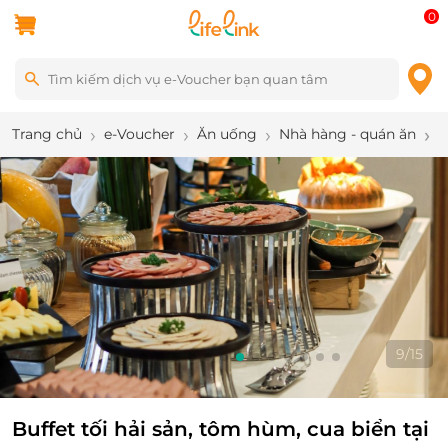
0
Trang chủ
e-Voucher
Ăn uống
Nhà hàng - quán ăn
B
9
/
15
Buffet tối hải sản, tôm hùm, cua biển tại