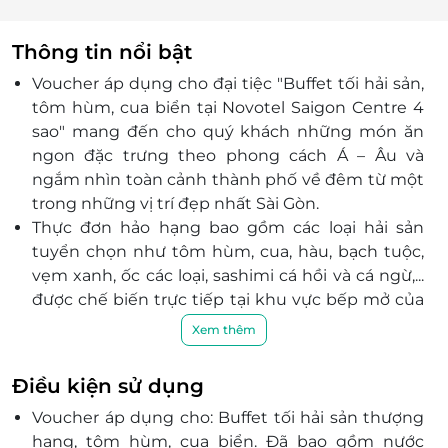
Thông tin nổi bật
Voucher áp dụng cho đại tiệc "Buffet tối hải sản,
tôm hùm, cua biển tại Novotel Saigon Centre 4
sao"
mang đến cho quý khách những món ăn
ngon đặc trưng theo phong cách Á – Âu và
ngắm nhìn toàn cảnh thành phố về đêm từ một
trong những vị trí đẹp nhất Sài Gòn.
Thực đơn hảo hạng bao gồm các loại hải sản
tuyển chọn như tôm hùm, cua, hàu, bạch tuộc,
vẹm xanh, ốc các loại, sashimi cá hồi và cá ngừ,...
được chế biến trực tiếp tại khu vực bếp mở của
nhà hàng mang đến cảm giác mới lạ thích thú
Xem thêm
cho thực khách.
Ngoài ra, thưởng thức hương vị ngọt ngào từ
Điều kiện sử dụng
quầy tráng miệng hảo hạng với các loại bánh
Voucher áp dụng cho: Buffet tối hải sản thượng
nướng mới ra lò, những chiếc macaron đầy màu
hạng, tôm hùm, cua biển. Đã bao gồm nước
sắc, bánh flan kiểu Pháp vàng óng hay các món