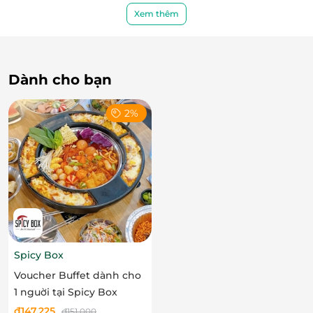
Xem thêm
Dành cho bạn
2%
Spicy Box
Hải sản tươi mới mỗi ngày
Voucher Buffet dành cho
1 nguời tại Spicy Box
đ
147.225
đ
151.000