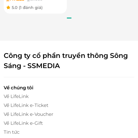
5.0
(1 đánh giá)
Công ty cổ phần truyền thông Sông
Sáng - SSMEDIA
Về chúng tôi
Về LifeLink
Về LifeLink e-Ticket
Về LifeLink e-Voucher
Về LifeLink e-Gift
Nằm trong chuỗi "Chương trình lễ hội ẩm thực" Nhà
Tin tức
hàng Food Exchange mang đến cho thực khách