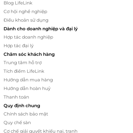
Blog LifeLink
bữa tiệc buffet hải sản thượng hạng như: tôm hùm,
Cơ hội nghề nghiệp
cua, tôm càng, hàu, các loại ốc như vẹm xanh, sò
Điều khoản sử dụng
lông, sò huyết, ốc móng tay, nghêu... tươi ngon kết
hợp với công thức "bí mật" của nhà hàng đem đến
Dành cho doanh nghiệp và đại lý
cho bạn những món ăn ngon tuyệt. Đặc biệt, các
Hợp tác doanh nghiệp
món ăn sẽ được đầu bếp chế biến khi nhận được
Hợp tác đại lý
yêu cầu từ khách, đây sẽ là một trải nghiệm thú vị
Chăm sóc khách hàng
cho thực khách khi có thể xem các đầu bếp trổ tài
Trung tâm hỗ trợ
tại chỗ ở khu vực bếp mở của nhà hàng và thưởng
thức các món ăn nóng hổi vừa chế biến.
Tích điểm LifeLink
Hướng dẫn mua hàng
Hướng dẫn hoàn huỷ
Thanh toán
Quy định chung
Chính sách bảo mật
Quy chế sàn
Cơ chế giải quyết khiếu nại, tranh