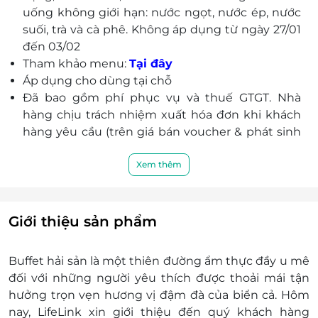
uống không giới hạn: nước ngọt, nước ép, nước
chè Việt truyền thống sẽ hoàn thiện trọn vẹn
suối, trà và cà phê. Không áp dụng từ ngày 27/01
bữa tối hoàn hảo cho bạn và người thân.
đến 03/02
Nhà hàng Food Exchange tọa lạc tại tầng 2 của
Tham khảo menu:
Tại đây
khách sạn với không gian sang trọng, thiết kế
Áp dụng cho dùng tại chỗ
hiện đại, tầm nhìn đẹp, là nơi quý khách có thể
Đã bao gồm phí phục vụ và thuế GTGT. Nhà
trải nghiệm ẩm thực đặc sắc mỗi ngày trong căn
hàng chịu trách nhiệm xuất hóa đơn khi khách
bếp mở.
hàng yêu cầu (trên giá bán voucher & phát sinh
Đội ngũ nhân viên chu đáo, nhiệt tình, Novotel
nếu có).
Saigon hứa hẹn sẽ làm hài lòng mọi quý khách
Ngày áp dụng: Thứ 6, thứ 7 hàng tuần. Trừ các
Xem thêm
hàng.
ngày Lễ, Tết, Bù Lễ (theo lịch nghỉ của nhà nước)
Giờ áp dụng: 18h00 - 22h00
Dịch vụ không áp dụng: Không áp dụng mua
Giới thiệu sản phẩm
mang về
Số lượng E-Voucher áp dụng: Sử dụng 01
Buffet hải sản là một thiên đường ẩm thực đầy u mê
voucher/ 01 người lớn (Không bù thêm tiền)
đối với những người yêu thích được thoải mái tận
Phụ thu trẻ em:
hưởng trọn vẹn hương vị đậm đà của biển cả. Hôm
Dưới 6 tuổi: miễn phí
nay, LifeLink xin giới thiệu đến quý khách hàng