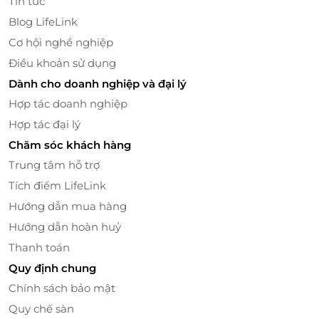
Tin tức
Blog LifeLink
Cơ hội nghề nghiệp
Điều khoản sử dụng
Dành cho doanh nghiệp và đại lý
Hợp tác doanh nghiệp
Hợp tác đại lý
Chăm sóc khách hàng
Quý khách hàng sẽ được tận hưởng từng chặng
Trung tâm hỗ trợ
đường của nền ẩm thực thế giới, những thực khách
Tích điểm LifeLink
sành ăn luôn coi trọng vai trò của món khai vị - đánh
thức vị giác cho bữa ăn. Đây không chỉ là món ăn tạo
Hướng dẫn mua hàng
cảm giác và ấn tượng ban đầu trong suốt bữa ăn mà
Hướng dẫn hoàn huỷ
còn là chất “xúc tác” để bữa ăn trở nên hoàn hảo và
Thanh toán
trọn vị hơn. D’Maris chỉ lựa chọn nguyên liệu đúng
Quy định chung
mùa, với các loại rau củ quả được kiểm tra nghiêm
Chính sách bảo mật
ngặt đầu ngày, sử dụng trong ngày, kết hợp với các
loại sốt và nguyên liệu tươi ngon. Bạn hãy thử Salad
Quy chế sàn