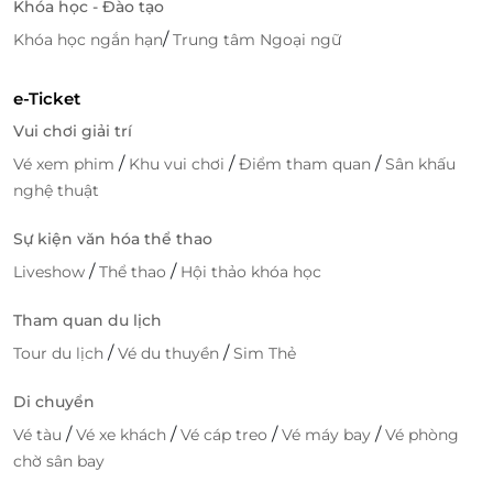
Khóa học - Đào tạo
/
Khóa học ngắn hạn
Trung tâm Ngoại ngữ
e-Ticket
Vui chơi giải trí
/
/
/
Vé xem phim
Khu vui chơi
Điểm tham quan
Sân khấu
nghệ thuật
Sự kiện văn hóa thể thao
/
/
Liveshow
Thể thao
Hội thảo khóa học
Tham quan du lịch
/
/
Tour du lịch
Vé du thuyền
Sim Thẻ
Văn hóa ẩm thực lâu đời của Hàn Quốc sẽ được tái
hiện qua các món ăn truyền thống như: Soup cơm
Di chuyển
cháy hải sản, Mỳ Jjajang, Mỳ cay hải sản, Ghẹ ngâm
/
/
/
/
Vé tàu
Vé xe khách
Vé cáp treo
Vé máy bay
Vé phòng
tương/Ghẹ tẩm gia vị, Gỏi bò sống, Cơm trộn, Sườn
chờ sân bay
hầm, Cháo, Miến trộn, Dongchimi.