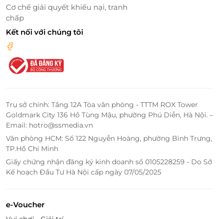
ức vịt xông khói, salad hải sản, salad hỗn hợp, salad
Cơ chế giải quyết khiếu nại, tranh
nga, salab ức gà, salad tự chọn,… nhé!
chấp
Kết nối với chúng tôi
Trụ sở chính: Tầng 12A Tòa văn phòng - TTTM ROX Tower
Goldmark City 136 Hồ Tùng Mậu, phường Phú Diễn, Hà Nội. –
Email: hotro@ssmedia.vn
Văn phòng HCM: Số 122 Nguyễn Hoàng, phường Bình Trưng,
TP.Hồ Chí Minh
Giấy chứng nhận đăng ký kinh doanh số 0105228259 - Do Sở
Kế hoạch Đầu Tư Hà Nội cấp ngày 07/05/2025
e-Voucher
Vui chơi - Giải trí