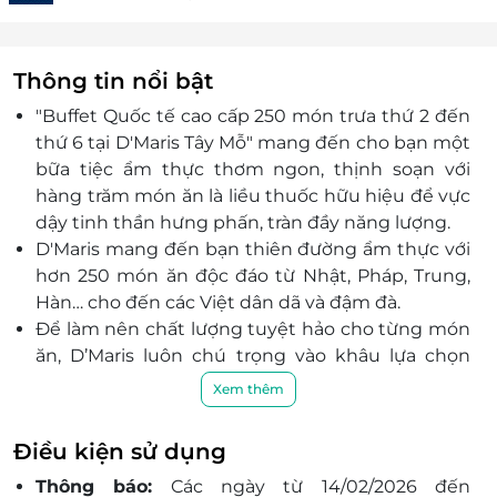
Thông tin nổi bật
"Buffet Quốc tế cao cấp 250 món trưa thứ 2 đến
thứ 6 tại D'Maris Tây Mỗ" mang đến cho bạn một
bữa tiệc ẩm thực thơm ngon, thịnh soạn với
hàng trăm món ăn là liều thuốc hữu hiệu để vực
dậy tinh thần hưng phấn, tràn đầy năng lượng.
D'Maris mang đến bạn thiên đường ẩm thực với
hơn 250 món ăn độc đáo từ Nhật, Pháp, Trung,
Hàn… cho đến các Việt dân dã và đậm đà.
Để làm nên chất lượng tuyệt hảo cho từng món
ăn, D’Maris luôn chú trọng vào khâu lựa chọn
những loại nguyên liệu tươi ngon, được nhập
Xem thêm
khẩu từ hệ thống các nhà cung cấp uy tín.
Nguyên liệu được kiểm tra đầu ngày qua quy
Điều kiện sử dụng
trình gắt gao, ưu tiên sử dụng nguyên liệu xanh
Thông báo:
Các ngày từ 14/02/2026 đến
và sạch, đúng mùa và chỉ sử dụng trong ngày để