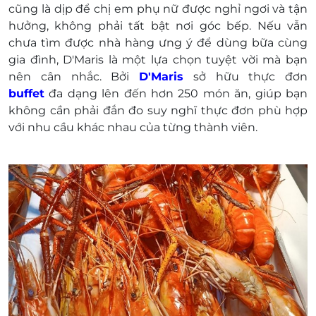
bữa tiệc ẩm thực một cách trọn vẹn nhất.
cũng là dịp để chị em phụ nữ được nghỉ ngơi và tận
không bảo đảm chỗ ngồi cho khách nếu không
hưởng, không phải tất bật nơi góc bếp. Nếu vẫn
đặt chỗ:
chưa tìm được nhà hàng ưng ý để dùng bữa cùng
Hotline: 1900 3488
gia đình, D'Maris là một lựa chọn tuyệt vời mà bạn
Địa chỉ: Tầng 3, Trung tâm Thương Mại
nên cân nhắc. Bởi
D'Maris
sở hữu thực đơn
Vincom Mega Mall Smart City, Phường Tây
buffet
đa dạng lên đến hơn 250 món ăn, giúp bạn
Mỗ, Quận Nam Từ Liêm, TP. Hà Nội.
không cần phải đắn đo suy nghĩ thực đơn phù hợp
Một khách hàng được mua nhiều voucher
với nhu cầu khác nhau của từng thành viên.
E-Voucher/E-Coupon không có giá trị quy đổi
thành tiền mặt, không trả lại tiền thừa
Không áp dụng đồng thời cùng lúc với các
chương trình khuyến mại khác tại nhà hàng
Đã bao gồm 8% VAT. Nhà hàng chịu trách nhiệm
xuất hóa đơn khi khách hàng yêu cầu.