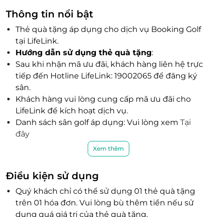
Thông tin nổi bật
Thẻ quà tặng áp dụng cho dịch vụ Booking Golf
tại LifeLink.
Hướng dẫn sử dụng thẻ quà tặng
:
Sau khi nhận mã ưu đãi, khách hàng liên hệ trực
tiếp đến Hotline LifeLink: 19002065 để đăng ký
sân.
Khách hàng vui lòng cung cấp mã ưu đãi cho
LifeLink để kích hoạt dịch vụ.
Danh sách sân golf áp dụng: Vui lòng xem
Tại
đây
Lưu ý:
Vé đã có ngày sử dụng thì sẽ không
Xem thêm
Hoàn/ Hủy vì bất kỳ lý do nào.
LifeLink có đội ngũ nhân sự có kinh nghiệm
Điều kiện sử dụng
nhiều năm trong ngành dịch vụ, được trang bị
Quý khách chỉ có thể sử dụng 01 thẻ quà tặng
đầy đủ những kỹ năng, chuyên môn, cập nhật
trên 01 hóa đơn. Vui lòng bù thêm tiền nếu sử
thị trường dịch vụ du lịch – golf thường xuyên
dụng quá giá trị của thẻ quà tặng.
để phục vụ mọi nhu cầu của khách hàng, các