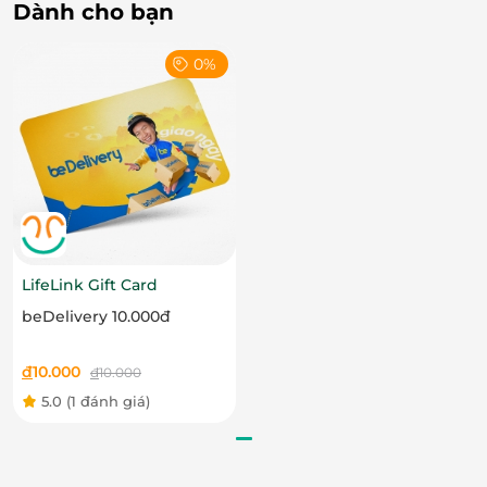
Dành cho bạn
0%
LifeLink Gift Card
beDelivery 10.000đ
đ
10.000
đ
10.000
5.0
(1 đánh giá)