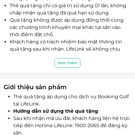
Thẻ quà tặng chỉ có giá trị sử dụng 01 lần, không
CLB, Tổ chức, Hội nhóm ở Việt Nam và nước
chấp nhận quà tặng đã quá hạn sử dụng.
ngoài.
Quà tặng không được áp dụng đồng thời cùng
các chương trình khuyến mại khác tại sân vào
thời điểm đặt chỗ.
Khách hàng có trách nhiệm bảo mật thông tin
quà tặng sau khi nhận. LifeLink sẽ không chịu
trách nhiệm hoàn trả các thẻ quà tặng đã bị mất
hoặc ở trạng thái "Đã sử dụng".
Xem thêm
LifeLink có quyền sửa chữa hoặc thay đổi điều
khoản, điều kiện mà không thông báo trước.
Hotline hỗ trợ: 1900 2065 -
Giới thiệu sản phẩm
Thẻ quà tặng áp dụng cho dịch vụ Booking Golf
tại LifeLink.
Hướng dẫn sử dụng thẻ quà tặng
:
Sau khi nhận mã ưu đãi, khách hàng liên hệ trực
tiếp đến Hotline LifeLink: 1900 2065 để đăng ký
sân.