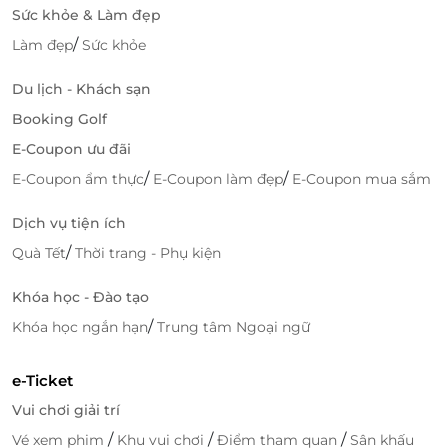
Sức khỏe & Làm đẹp
/
Làm đẹp
Sức khỏe
Du lịch - Khách sạn
Booking Golf
Đôi nét về Hệ thống Face Wash Fox
E-Coupon ưu đãi
Hệ thống Face Wash Fox chuyên cung cấp các dịch
/
/
E-Coupon ẩm thực
E-Coupon làm đẹp
E-Coupon mua sắm
vụ về da như làm sạch, làm sáng, phục hồi da, dưỡng
da trắng mịn, căng bóng,... là địa chỉ đáng tin cậy
Dịch vụ tiện ích
được nhiều khách hàng quan tâm và lựa chọn.
/
Quà Tết
Thời trang - Phụ kiện
Khóa học - Đào tạo
/
Khóa học ngắn hạn
Trung tâm Ngoại ngữ
e-Ticket
Vui chơi giải trí
/
/
/
Vé xem phim
Khu vui chơi
Điểm tham quan
Sân khấu