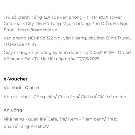
chết, hút dầu nhờn,.. giúp làm sạch da, thông thoáng
lỗ chân lông, đảo thải chất cặn bã dưới da. Tiếp đến,
Trụ sở chính: Tầng 12A Tòa văn phòng - TTTM ROX Tower
kỹ thuật viên sẽ thực hiện các bước chuyên sâu như
Goldmark City 136 Hồ Tùng Mậu, phường Phú Diễn, Hà Nội. –
lấy nhân mụn, điện di tinh chất... Kết thúc liệu trình,
Email: hotro@ssmedia.vn
bạn sẽ cảm nhận được sự thay đổi rõ rệt, làn da trở
Văn phòng HCM: Số 122 Nguyễn Hoàng, phường Bình Trưng,
nên sạch mụn, tươi mới, săn chắc và bóng khỏe
TP.Hồ Chí Minh
nhanh chóng.
Giấy chứng nhận đăng ký kinh doanh số 0105228259 - Do Sở
Kế hoạch Đầu Tư Hà Nội cấp ngày 07/05/2025
Điện di là phương pháp dưỡng da bằng cách đẩy
tinh chất thấm sâu vào bên trong da giúp kích thích
sự sinh sản của vỏ bọc tế bào da, cung cấp đủ độ ẩm
e-Voucher
giúp làn da được phục hồi hiệu quả.
Vui chơi - Giải trí
/
/
/
Khu vui chơi - Công viên
Chụp ảnh
Giải trí
Giải trí online
Ăn uống
/
/
/
Nhà hàng - quán ăn
Cafe, Trà
Kem - Tiệm bánh
Thực
/
phẩm
Tặng KH BIDV