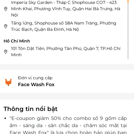
Imperia Sky Garden - Tháp C Shophouse CO7 - 423
Minh Khai, Phương Vĩnh Tuy, Quận Hai Bà Trưng, Hà
Nội
Tầng lửng, Shophouse số 58A Nam Tràng, Phường
Trúc Bạch, Quận Ba Đình, Hà Nộ
Hồ Chí Minh
101 Tôn Dật Tiên, Phường Tân Phú, Quận 7, TP.Hồ Chí
Minh
Tháp SAV3, 28 Mai Chí Thọ, Phường An Phú, TP.Thủ
Đức
190 Quang Trung, Phường 10, Quận Gò Vấp, TP.Hồ
Đơn vị cung cấp
Chí Minh
Face Wash Fox
720A Điện Biên Phủ, Quận Bình Thạnh, TP.Hồ Chí
Minh
TTTM Nowzone,Tầng 1 - 118, 235, Nguyễn Văn Cừ,
Thông tin nổi bật
P.Nguyễn Cư Trinh, Q.1, HCM
"E-coupon giảm 50% cho combo số 9 gồm cấp
2 Phan Văn Đáng, Phường Thạnh Mỹ Lợi, TP.Thủ Đức
ẩm - sáng da - săn chắc da - chăm sóc mắt tại
100 đường Võ Thị Sáu, Phường Tân Định, Quận 1
Face Wash Fox" là lựa chọn hoàn hảo giúp bạn