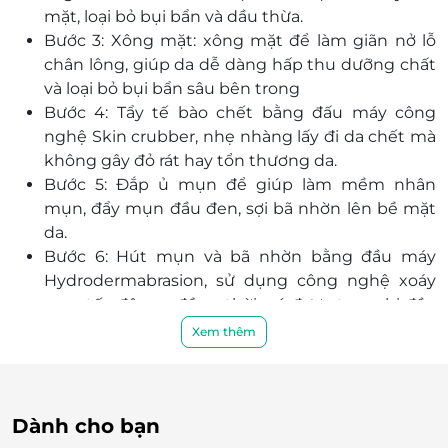
mặt, loại bỏ bụi bẩn và dầu thừa.
Bước 3: Xông mặt: xông mặt để làm giãn nở lỗ
chân lông, giúp da dễ dàng hấp thu dưỡng chất
và loại bỏ bụi bẩn sâu bên trong
Bước 4: Tẩy tế bào chết bằng đấu máy công
nghệ Skin crubber, nhẹ nhàng lấy đi da chết mà
không gây đỏ rát hay tổn thương da.
Bước 5: Đắp ủ mụn để giúp làm mềm nhân
mụn, đẩy mụn đầu đen, sợi bã nhờn lên bề mặt
da.
Bước 6: Hút mụn và bã nhờn bằng đầu máy
Hydrodermabrasion, sử dụng công nghệ xoáy
xoay tốc độ cao đồng thời, nó được trang bị đầu
silicon xoay 360 độ đã được cấp bằng sáng chế
Xem thêm
để Massage hệ bạch huyết phối hợp với đầu hút
xoắn ốc loại bỏ tế bào sừng lão hóa, loại bỏ bã
nhờn, loại bỏ triệt để mọi loại bụi bẩn bên trong
Dành cho bạn
nang lông, đẩy bụi bẩn dưới đáy lên trên và hút