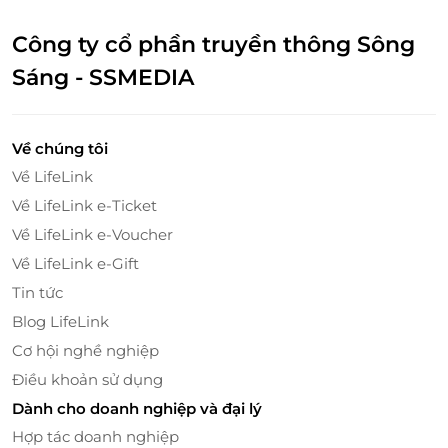
lớp biểu bì và hạ bì của da người. Tăng cường
cung cấp dinh dưỡng cho tế bào, giải quyết căn
Công ty cổ phần truyền thông Sông
bản vấn đề thẩm thấu và hấp thụ của da. Hãy để
Sáng - SSMEDIA
làn da thực sự đạt được độ ẩm sâu, hiệu quả
nuôi dưỡng và phục hồi gấp 100 lần.
Bước 9: Đầu máy công nghệ Ultrasonic Handle
Về chúng tôi
sử dụng rung động siêu âm tần số cao giúp thư
Về LifeLink
giãn lỗ chân lông và thúc đẩy thẩm thấu dưỡng
chất nuôi dưỡng da từ bên trong.
Về LifeLink e-Ticket
Bước 10: Điện di lạnh thẩm thấu khoá ẩm cho
Về LifeLink e-Voucher
mặt để giúp các dưỡng chất thẩm thấu sâu và
Về LifeLink e-Gift
cân bằng da và khóa ẩm hiệu quả, se khít lỗ
Tin tức
chân lông.
Bước 11: Đắp mặt nạ: Sử dụng mặt nạ cao cấp từ
Blog LifeLink
Elravie để cung cấp dưỡng chất, cấp ẩm và phục
Cơ hội nghề nghiệp
hồi da.
Điều khoản sử dụng
Bước 12: Chiếu ánh sáng sinh học làm sáng và
Dành cho doanh nghiệp và đại lý
đều màu da, tăng sinh collagen.
Hợp tác doanh nghiệp
Bước 13: Bôi kem dưỡng ẩm phù hợp với loại da