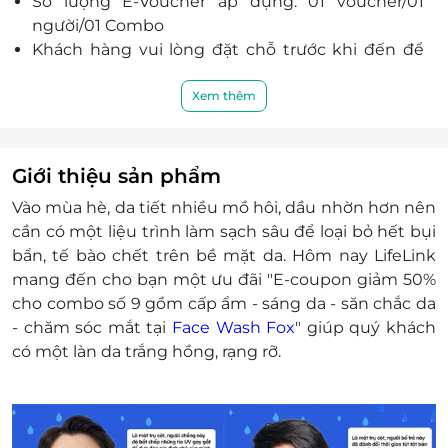
Số lượng E-Voucher áp dụng: 01 voucher/01
người/01 Combo
Khách hàng vui lòng đặt chỗ trước khi đến để
được phục vụ tốt nhất.
Hotline: 0889 866 666
Xem thêm
Địa chỉ:
Tại đây
Điều kiện khác
E-Voucher/E-Coupon không có giá trị quy
Giới thiệu sản phẩm
đổi thành tiền mặt, không trả lại tiền thừa.
Vào mùa hè, da tiết nhiều mồ hôi, dầu nhờn hơn nên
Không áp dụng đồng thời với chương trình
cần có một liệu trình làm sạch sâu để loại bỏ hết bụi
khuyến mại khác
bẩn, tế bào chết trên bề mặt da. Hôm nay LifeLink
Một khách hàng được mua nhiều phiếu
mang đến cho bạn một ưu đãi "E-coupon giảm 50%
Giá đã bao gồm VAT
cho combo số 9 gồm cấp ẩm - sáng da - săn chắc da
- chăm sóc mắt tại
Face Wash Fox
" giúp quý khách
có một làn da trắng hồng, rạng rỡ.