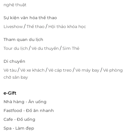
nghệ thuật
Sự kiện văn hóa thể thao
Với đội ngũ chuyên gia và bác sĩ nhiều năm kinh
/
/
Liveshow
Thể thao
Hội thảo khóa học
nghiệm, liệu trình bài bản, khoa học. Spa liên tục cập
nhật và ứng dụng những công nghệ hàng đầu,
Tham quan du lịch
những giải pháp thẩm mỹ tiên tiến nhất hiện nay.
/
/
Tour du lịch
Vé du thuyền
Sim Thẻ
Bạn có thể hoàn toàn yên tâm khi trải nghiệm dịch
vụ tại hệ thống Face Wash Fox
Di chuyển
/
/
/
/
Vé tàu
Vé xe khách
Vé cáp treo
Vé máy bay
Vé phòng
chờ sân bay
e-Gift
Nhà hàng - Ăn uống
Fastfood - Đồ ăn nhanh
Cafe - Đồ uống
Spa - Làm đẹp