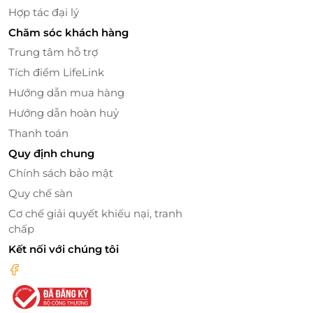
để cung cấp độ ẩm cho da và giúp da mềm mại,
Hợp tác đại lý
mịn màng.
Chăm sóc khách hàng
Bước 14: Bôi kem chống nắng để bảo vệ da.
Trung tâm hỗ trợ
Tích điểm LifeLink
Hướng dẫn mua hàng
Hướng dẫn hoàn huỷ
Thanh toán
Quy định chung
Chính sách bảo mật
Quy chế sàn
Cơ chế giải quyết khiếu nại, tranh
chấp
Kết nối với chúng tôi
Làn da săn chắc, trắng hồng rạng rỡ chỉ sau
một liệu trình
Đến với Face Wash Fox, khách hàng sẽ được chăm
sóc da với các bước từ cơ bản như: tẩy trang, tẩy da