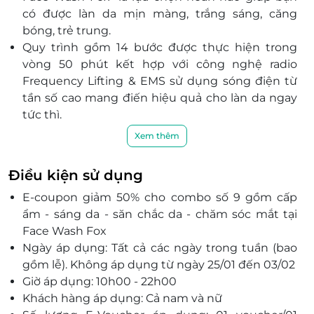
290 An Dương Vương, Phường 4, Quận 5, TP. Hồ Chí
có được làn da mịn màng, trắng sáng, căng
Minh
bóng, trẻ trung.
161 Võ Nguyên Giáp, Phường Thảo Điền, TP.Thủ Đức
Quy trình gồm 14 bước được thực hiện trong
140 Hoa Lan, Phường 2, Quận Phú Nhuận, TP. Hồ Chí
vòng 50 phút kết hợp với công nghệ radio
Minh
Frequency Lifting & EMS sử dụng sóng điện từ
50 Lê Văn Việt, Phường Hiệp Phú, TP.Thủ Đức
tần số cao mang điến hiệu quả cho làn da ngay
104 Phổ Quang, Phường 2, Quận Tân Bình, TP.Hồ Chí
tức thì.
Minh
Face Wash Fox luôn luôn ưu tiên sử dụng các
Xem thêm
12 Phan Văn Trị, Phường 5, Quận Gò Vấp, TP.Hồ Chí
sản phẩm cao cấp, an toàn lành tính cho khách
Minh
hàng.
Điều kiện sử dụng
Sở hữu không gian được thiết kế tinh tế, sang
E-coupon giảm 50% cho combo số 9 gồm cấp
trọng, rộng rãi cùng đội ngũ nhân viên chuyên
ẩm - sáng da - săn chắc da - chăm sóc mắt tại
nghiệp, chu đáo, nhiệt tình, Face Wash Fox hứa
Face Wash Fox
hẹn sẽ mang đến sự hài lòng nhất tới mọi khách
Ngày áp dụng: Tất cả các ngày trong tuần (bao
hàng.
gồm lễ). Không áp dụng từ ngày 25/01 đến 03/02
Giờ áp dụng: 10h00 - 22h00
Khách hàng áp dụng: Cả nam và nữ