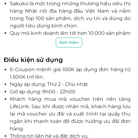
Liêm, Hà Nội
Sakuko là một trong những thương hiệu siêu thị
hàng Nhật nội địa hàng đầu Việt Nam và nằm
169-171 Ngõ Hàng Bông, Hàng Bông, Hoàn Kiếm, Hà
Nội
trong Top 100 sản phẩm, dịch vụ tin và dùng do
người tiêu dùng bình chọn.
208 Trần Duy Hưng, Trung Hoà, Cầu Giấy, Hà Nội
Quy mô kinh doanh lên tới hơn 10.000 sản phẩm
B17-03 LK Vinhomes Gardenia Mỹ Đình, Hà Nội
uy tín, chất lượng với 07 ngành hàng: Mẹ và bé,
Kiot 12 - Tòa HH2B - Khu đô thị Linh Đàm, Hoàng
Xem thêm
Mỹ phẩm, Thực phẩm, Chăm sóc sức khỏe, Thời
Mai, Hà Nội
trang, Văn phòng phẩm, Nhà cửa đời sống để
Điều kiện sử dụng
phục vụ nhu cầu mua sắm của người tiêu dùng
E-Coupon mệnh giá 100K áp dụng đơn hàng từ
trong nước.
1.500K trở lên.
Không gian hệ thống siêu thị hàng Nhật nội địa
Ngày áp dụng: Thứ 2 - Chủ nhật
Sakuko rộng lớn, gọn gàng và tiện nghi, bạn có
Giờ áp dụng: 9h00 - 22h00
thể tìm kiếm và lựa chọn sản phẩm mình cần
Khách hàng mua mã voucher trên nền tảng
một cách dễ dàng
LifeLink. Sau khi được nhận mã, khách hàng lưu
Đội ngũ nhân viên chu đáo, nhiệt tình, hệ thống
lại mã voucher ưu đãi và xuất trình tại quầy thu
siêu thị hàng Nhật nội địa Sakuko hứa hẹn sẽ
ngân khi thanh toán để được hưởng ưu đãi đơn
làm hài lòng mọi quý khách hàng.
hàng.
Thông tin liên hệ và đặt dịch vụ: