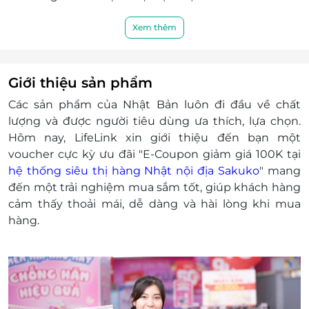
Địa chỉ áp dụng:
209 Đội Cấn, Ba Đình, Hà Nội - 02422 82
Xem thêm
33 88
252 Lacasta, Khu đô thị Văn Phú, Hà
Đông, Hà Nội - 02466 86 08 88
Giới thiệu sản phẩm
165 Thái Hà, Đống Đa, Hà Nội - 02466 81
Các sản phẩm của Nhật Bản luôn đi đầu về chất
05 05
lượng và được người tiêu dùng ưa thích, lựa chọn.
Tầng 1 Park II Times City, Hai Bà Trưng, Hà
Hôm nay, LifeLink xin giới thiệu đến bạn một
Nội - 02422 82 58 58
voucher cực kỳ ưu đãi "E-Coupon giảm giá 100K tại
109 Nguyễn Tuân, Thanh Xuân Trung,
hệ thống siêu thị hàng Nhật nội địa Sakuko
" mang
Thanh Xuân, Hà Nội - 02422 17 44 99
đến một trải nghiệm mua sắm tốt, giúp khách hàng
S01 T6, Khu đô thị Times City, Hai Bà
cảm thấy thoải mái, dễ dàng và hài lòng khi mua
Trưng, Hà Nội - 0967 569 658
hàng.
B17-03 LK Vinhomes Gardenia, Mỹ Đình,
Hà Nội - 02422 40 95 95
Kiot 12 - Tòa HH2B - Khu đô thị Linh Đàm,
Hoàng Mai, Hà Nội - 02422 82 38 38
LKA01 - Embassy Garden, Xuân Tảo, Bắc