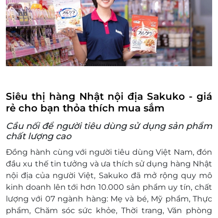
Từ Liêm, Hà Nội - 0975 721 466
Tầng 1, tòa A3, Trần Đăng Ninh, Cầu Giấy,
Hà Nội - 02466 85 70 70
208 Trần Duy Hưng, Trung Hoà, Cầu Giấy,
Hà Nội - 0862 096 226
42 Đỗ Quang, Trung Hòa, Cầu Giấy, Hà
Nội - 02422 82 55 88
169-171 Ngõ Hàng Bông, Hàng Bông,
Hoàn Kiếm, Hà Nội - 02466 81 02 02
Siêu thị hàng Nhật nội địa Sakuko - giá
C1, tòa nhà Hòa Phát (Mandarin Garden)
rẻ cho bạn thỏa thích mua sắm
mặt đường Nguyễn Thị Thập, Cầu Giấy,
Cầu nối để người tiêu dùng sử dụng sản phẩm
Hà Nội - 02466 81 04 04
chất lượng cao
25LK6C Nguyễn Văn Lộc, Hà Đông, Hà
Đồng hành cùng với người tiêu dùng Việt Nam, đón
Nội - 0989 388 998
đầu xu thế tin tưởng và ưa thích sử dụng hàng Nhật
76 Nguyễn Du, Hai Bà Trưng, Hà Nội -
nội địa của người Việt, Sakuko đã mở rộng quy mô
02466 81 06 06
kinh doanh lên tới hơn 10.000 sản phẩm uy tín, chất
Toà N04 Ecohome 3, Tân Xuân, Đông
lượng với 07 ngành hàng: Mẹ và bé, Mỹ phẩm, Thực
Ngạc, Bắc Từ Liêm, Hà Nội - 0965 901 858
phẩm, Chăm sóc sức khỏe, Thời trang, Văn phòng
Lô ML6-16, Vinhomes Green Bay, Mễ Trì,