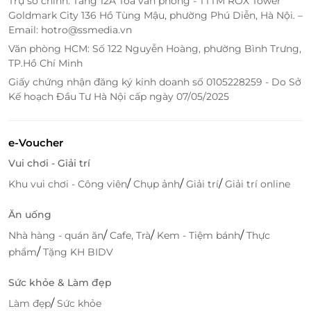
Trụ sở chính: Tầng 12A Tòa văn phòng - TTTM ROX Tower
Goldmark City 136 Hồ Tùng Mậu, phường Phú Diễn, Hà Nội. –
Email: hotro@ssmedia.vn
Văn phòng HCM: Số 122 Nguyễn Hoàng, phường Bình Trưng,
TP.Hồ Chí Minh
Giấy chứng nhận đăng ký kinh doanh số 0105228259 - Do Sở
Kế hoạch Đầu Tư Hà Nội cấp ngày 07/05/2025
e-Voucher
Vui chơi - Giải trí
Đặt sứ mệnh góp phần nâng cao chất lượng cuộc
sống, Sakuko không ngừng đa dạng hóa các sản
/
/
/
Khu vui chơi - Công viên
Chụp ảnh
Giải trí
Giải trí online
phẩm thiết yếu đáp ứng mọi nhu cầu mua sắm siêu
thị triệu gia đình Việt, những người Nhật xa quê và
Ăn uống
những người yêu mến đất nước Hoa anh đào, hướng
/
/
/
Nhà hàng - quán ăn
Cafe, Trà
Kem - Tiệm bánh
Thực
tới mục tiêu trở thành không gian mua sắm hàng
/
phẩm
Tặng KH BIDV
Nhật nội địa cho người Việt.
Sức khỏe & Làm đẹp
Cùng với đội ngũ nhân viên chu đáo, nhiệt tình, hệ
/
Làm đẹp
Sức khỏe
thống siêu thị hàng Nhật nội địa Sakuko hứa hẹn sẽ