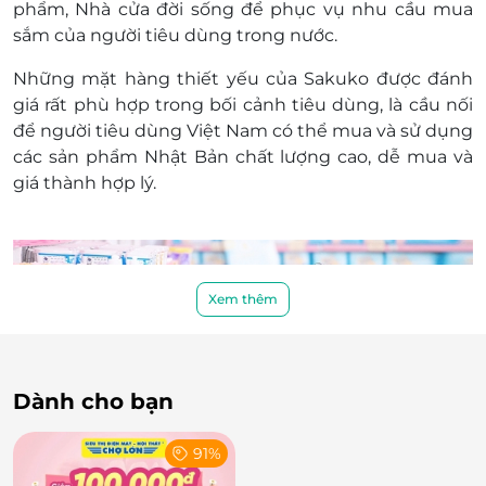
phẩm, Nhà cửa đời sống để phục vụ nhu cầu mua
Nam Từ Liêm, Hà Nội - 0977 953 659
sắm của người tiêu dùng trong nước.
D19 - 107 Xuân La, Xuân Tảo, Bắc Từ Liêm,
Hà Nội - 0985 386 469
Những mặt hàng thiết yếu của Sakuko được đánh
V10-B6, KĐT The Terra - An Hưng, La Khê,
giá rất phù hợp trong bối cảnh tiêu dùng, là cầu nối
Hà Đông, Hà Nội - 0967 587 358
để người tiêu dùng Việt Nam có thể mua và sử dụng
640 Quang Trung, La Khê, Hà Đông, Hà
các sản phẩm Nhật Bản chất lượng cao, dễ mua và
Nội - 0979 355 958
giá thành hợp lý.
Điện thoại liên hệ & tư vấn: Hotline 1800
0010 nhánh 2
Một khách hàng được mua nhiều E-Coupon
Chỉ áp dụng 01 mã E-coupon/ đơn hàng.
E-Coupon không có giá trị quy đổi thành tiền
Xem thêm
mặt, không trả lại tiền thừa.
Được áp dụng đồng thời với chương trình
khuyến mại khác
Dành cho bạn
91%