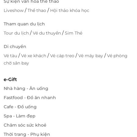
Sự kiện văn hóa thể thao
/
/
Liveshow
Thể thao
Hội thảo khóa học
Tham quan du lịch
/
/
Tour du lịch
Vé du thuyền
Sim Thẻ
Di chuyển
/
/
/
/
Vé tàu
Vé xe khách
Vé cáp treo
Vé máy bay
Vé phòng
chờ sân bay
e-Gift
Nhà hàng - Ăn uống
Fastfood - Đồ ăn nhanh
Cafe - Đồ uống
Spa - Làm đẹp
Chăm sóc sức khoẻ
Thời trang - Phụ kiện