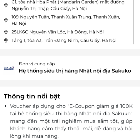
C1, tòa nhà Hòa Phát (Mandarin Garden) mặt đường
Nguyễn Thị Thập, Cầu Giấy, Hà Nội
109 Nguyễn Tuân, Thanh Xuân Trung, Thanh Xuân,
Hà Nội
25LK6C Nguyễn Văn Lộc, Hà Đông, Hà Nội
Tầng 1, tòa A3, Trần Đăng Ninh, Cầu Giấy, Hà Nội
S01 T6, Khu đô thị Times City, Hai Bà Trưng, Hà Nội
252 Lacasta, Khu đô thị Văn Phú, Hà Đông, Hà Nội
Đơn vị cung cấp
D19 - 107 Xuân La, P. Xuân Tảo, Q. Bắc Từ Liêm, Hà
Hệ thống siêu thị hàng Nhật nội địa Sakuko
Nội
Lô ML6- 16, Vinhomes Green Bay, Mễ Trì, Nam Từ
Liêm, Hà Nội
Thông tin nổi bật
209 Đội Cấn, Ba Đình, Hà Nội
V10-B6, KĐT The Terra - An Hưng, P. La Khê, Quận Hà
Voucher áp dụng cho "E-Coupon giảm giá 100K
Đông, Hà Nội
tại hệ thống siêu thị hàng Nhật nội địa Sakuko"
165 Thái Hà, Đống Đa, Hà Nội
mang đến một trải nghiệm mua sắm tốt, giúp
640 Quang Trung, La Khê, Hà Đông, Hà Nội
khách hàng cảm thấy thoải mái, dễ dàng và hài
lòng khi mua hàng.
Toà N04 Ecohome 3, Tân Xuân, Đông Ngạc, Bắc Từ