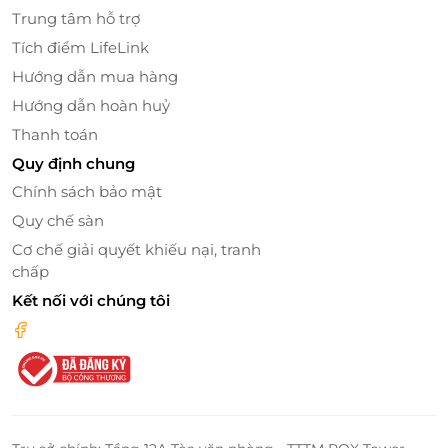
Trung tâm hỗ trợ
Tích điểm LifeLink
Hướng dẫn mua hàng
Hướng dẫn hoàn huỷ
Thanh toán
Đôi nét về hệ thống siêu thị hàng Nhật
Quy định chung
nội địa Sakuko
Chính sách bảo mật
Quy chế sàn
Ra mắt thị trường vào ngày 5/9/2011 với thương hiệu
Sakuko, được biết đến là doanh nghiệp tiên phong
Cơ chế giải quyết khiếu nại, tranh
trong lĩnh vực phân phối và bán lẻ hàng Nhật nội địa
chấp
tại Việt Nam, đánh dấu hành trình 13 năm hoạt động,
Kết nối với chúng tôi
Sakuko đã từng bước khẳng định vị thế của mình
trong việc kết nối và phân phối các sản phẩm, dịch
vụ Nhật Bản chính hãng, chất lượng cao tại thị
trường Việt Nam.