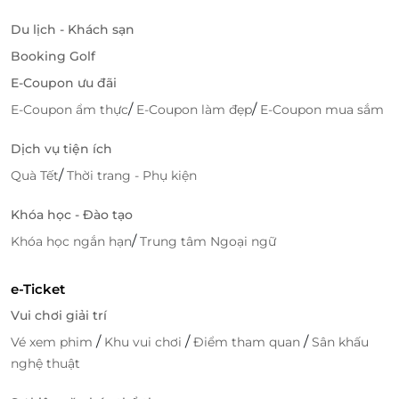
làm hài lòng mọi quý khách hàng.
Du lịch - Khách sạn
Booking Golf
E-Coupon ưu đãi
/
/
E-Coupon ẩm thực
E-Coupon làm đẹp
E-Coupon mua sắm
Dịch vụ tiện ích
/
Quà Tết
Thời trang - Phụ kiện
Khóa học - Đào tạo
/
Khóa học ngắn hạn
Trung tâm Ngoại ngữ
Truy cập
LifeLink
để khám phá nhiều deal hấp dẫn
e-Ticket
bạn nhé!
Vui chơi giải trí
/
/
/
Vé xem phim
Khu vui chơi
Điểm tham quan
Sân khấu
nghệ thuật
LifeLink