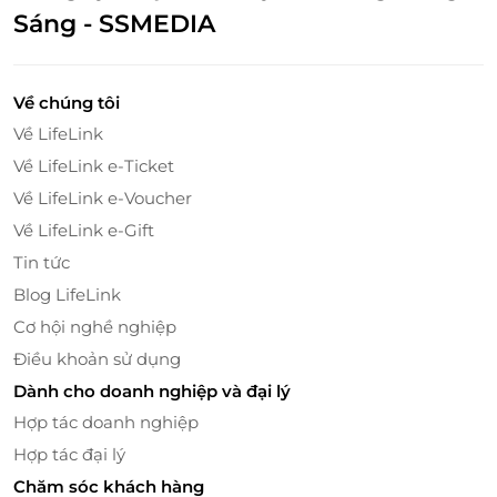
Sáng - SSMEDIA
E-Coupon giảm giá 100K tại hệ thống siêu thị
Về chúng tôi
hàng Nhật nội địa Sakuko
Về LifeLink
Được áp dụng đồng thời với chương trình
Về LifeLink e-Ticket
khuyến mại khác
Về LifeLink e-Voucher
E-Coupon mệnh giá 100K áp dụng đơn hàng từ
Về LifeLink e-Gift
1.500K trở lên.
Một khách hàng được mua nhiều E-Coupon
Tin tức
Chỉ áp dụng 01 mã E-coupon/ đơn hàng.
Blog LifeLink
E-Coupon không có giá trị quy đổi thành tiền
Cơ hội nghề nghiệp
mặt, không trả lại tiền thừa.
Điều khoản sử dụng
Dành cho doanh nghiệp và đại lý
Hợp tác doanh nghiệp
Hợp tác đại lý
Chăm sóc khách hàng