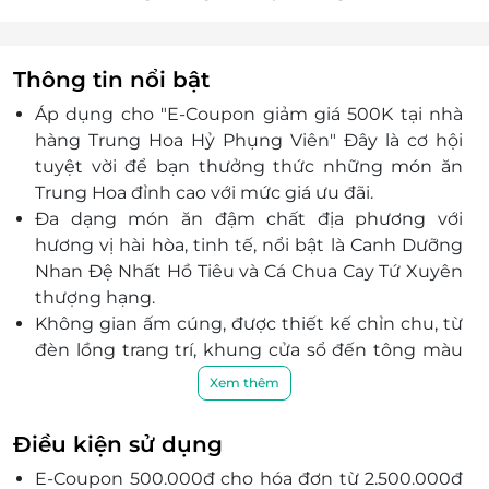
Thông tin nổi bật
Áp dụng cho "E-Coupon giảm giá 500K tại nhà
hàng Trung Hoa Hỷ Phụng Viên"
Đây là cơ hội
tuyệt vời để bạn thưởng thức những món ăn
Trung Hoa đỉnh cao với mức giá ưu đãi.
Đa dạng món ăn đậm chất địa phương với
hương vị hài hòa, tinh tế, nổi bật là Canh Dưỡng
Nhan Đệ Nhất Hồ Tiêu và Cá Chua Cay Tứ Xuyên
thượng hạng.
Không gian ấm cúng, được thiết kế chỉn chu, từ
đèn lồng trang trí, khung cửa sổ đến tông màu
cam đỏ chủ đạo, mang lại nét thân thiện, gần
Xem thêm
gũi mà vẫn đậm dấu ấn Trung Hoa.
Đội ngũ nhân viên được đào tạo bài bản, phục
Điều kiện sử dụng
vụ chu đáo, đưa thực khách trải nghiệm văn hóa
E-Coupon 500.000đ cho hóa đơn từ 2.500.000đ
thưởng thức chuẩn Trung Hoa.