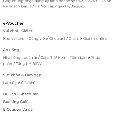
Giấy chứng nhận đăng ký kinh doanh số 0105228259 - Do Sở
LifeLink là nền tảng xúc tiến Thương mại điện tử
Kế hoạch Đầu Tư Hà Nội cấp ngày 07/05/2025
hàng đầu Việt Nam chuyên cung cấp các E-Ticket, E-
Gift, E-Voucher của thương hiệu lớn trên toàn quốc
về các lĩnh vực du lịch, ăn uống, làm đẹp, giải trí,...
e-Voucher
chất lượng cao và mức giá ưu đãi hấp dẫn nhất.
Vui chơi - Giải trí
Hiện tại, trên LifeLink đang có ưu đãi: E-Coupon, E-
/
/
/
Khu vui chơi - Công viên
Chụp ảnh
Giải trí
Giải trí online
Voucher giảm giá cho ngành hàng ẩm thực tại nhiều
nhà hàng, quán ăn nổi tiếng, trong đó có nhà hàng
Ăn uống
Ẩm thực Trung Hoa Hỷ Phụng Viên.
/
/
/
Nhà hàng - quán ăn
Cafe, Trà
Kem - Tiệm bánh
Thực
/
phẩm
Tặng KH BIDV
Truy cập ngay
LifeLink
để sở hữu thêm hàng ngàn
voucher ẩm thực hấp dẫn khác bạn nhé!
Sức khỏe & Làm đẹp
/
Làm đẹp
Sức khỏe
LifeLink
Du lịch - Khách sạn
Booking Golf
E-Coupon ưu đãi