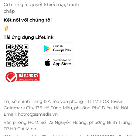
Cơ chế giải quyết khiếu nại, tranh
chấp
Kết nối với chúng tôi
Tải ứng dụng LifeLink
Trụ sở chính: Tầng 12A Tòa văn phòng - TTTM ROX Tower
Không gian sang trọng và dịch vụ chuyên nghiệp
Goldmark City 136 Hồ Tùng Mậu, phường Phú Diễn, Hà Nội. –
Email: hotro@ssmedia.vn
LifeLink - Địa chỉ săn deal ẩm thực giá
Văn phòng HCM: Số 122 Nguyễn Hoàng, phường Bình Trưng,
ưu đãi nhất
TP.Hồ Chí Minh