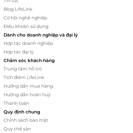
Không gian sang trọng và dịch vụ chuyên
Tin tức
nghiệp
Blog LifeLink
Hỷ Phụng Viên có không gian được thiết kế tinh tế,
Cơ hội nghề nghiệp
đậm chất Trung Hoa với các yếu tố trang trí truyền
Điều khoản sử dụng
thống như đèn lồng đỏ, bàn ghế gỗ cổ điển, và các
Dành cho doanh nghiệp và đại lý
tranh ảnh liên quan đến văn hóa Trung Quốc. Điều
Hợp tác doanh nghiệp
này không chỉ tạo nên một bầu không khí ấm cúng
mà còn giúp thực khách cảm nhận được sự chân
Hợp tác đại lý
thật của nền ẩm thực Trung Hoa. Cùng đội ngũ
Chăm sóc khách hàng
nhân viên tận tình và chuyên nghiệp sẽ luôn sẵn
Trung tâm hỗ trợ
sàng phục vụ bạn, đảm bảo rằng mỗi bữa ăn tại đây
Tích điểm LifeLink
đều trở nên đặc biệt.
Hướng dẫn mua hàng
Hướng dẫn hoàn huỷ
Thanh toán
Quy định chung
Chính sách bảo mật
Quy chế sàn