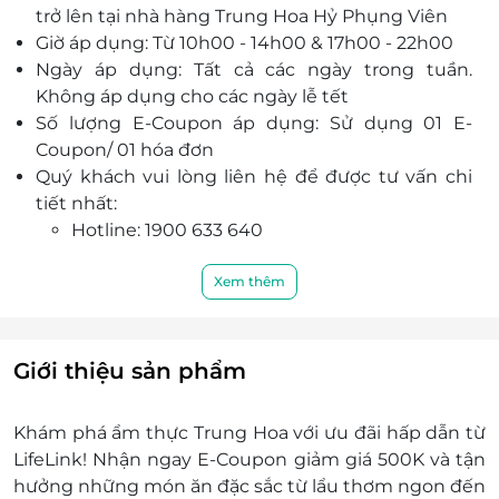
trở lên tại nhà hàng Trung Hoa Hỷ Phụng Viên
Giờ áp dụng: Từ 10h00 - 14h00 & 17h00 - 22h00
Ngày áp dụng: Tất cả các ngày trong tuần.
Không áp dụng cho các ngày lễ tết
Số lượng E-Coupon áp dụng: Sử dụng 01 E-
Coupon/ 01 hóa đơn
Quý khách vui lòng liên hệ để được tư vấn chi
tiết nhất:
Hotline: 1900 633 640
Địa chỉ: Tầng 1, Tòa nhà Hoàng Ngân Plaza,
125 Hoàng Ngân (đối diện 160 Hoàng Ngân),
Xem thêm
Cầu Giấy, Hà Nội
Một khách hàng được mua nhiều E-Coupon
E-Coupon không được cộng gộp, không có giá
Giới thiệu sản phẩm
trị quy đổi thành tiền mặt, không trả lại tiền thừa
Không áp dụng đồng thời cùng lúc với các
Khám phá ẩm thực Trung Hoa với ưu đãi hấp dẫn từ
chương trình khuyến mại khác tại nhà hàng
LifeLink! Nhận ngay E-Coupon giảm giá 500K và tận
Khách hàng chỉ được áp dụng duy nhất 01 mã E-
hưởng những món ăn đặc sắc từ lẩu thơm ngon đến
Coupon trên cùng 01 hóa đơn khi thanh toán tại