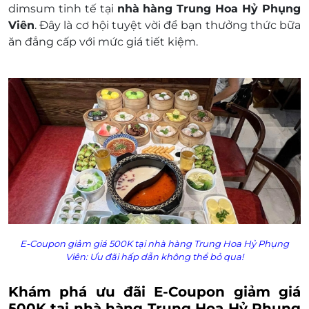
dimsum tinh tế tại
nhà hàng Trung Hoa Hỷ Phụng
cửa hàng
Viên
. Đây là cơ hội tuyệt vời để bạn thưởng thức bữa
Mã E-Coupon xuất ra sẽ không được hoàn hủy
ăn đẳng cấp với mức giá tiết kiệm.
hoặc đổi trả dưới mọi hình thức
Không áp dụng cho tách Bill tách bàn.
E-Coupon giảm giá 500K tại nhà hàng Trung Hoa Hỷ Phụng
Viên: Ưu đãi hấp dẫn không thể bỏ qua!
Khám phá ưu đãi E-Coupon giảm giá
500K tại nhà hàng Trung Hoa Hỷ Phụng