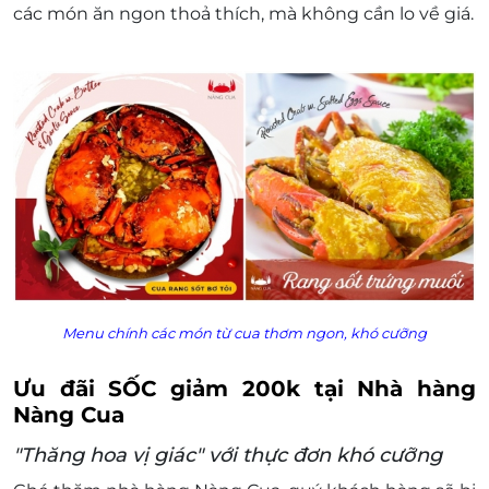
các món ăn ngon thoả thích, mà không cần lo về giá.
khi sử dụng dịch vụ
Một khách hàng được mua nhiều voucher
E-Voucher/E-Coupon không có giá trị quy đổi
thành tiền mặt, không trả lại tiền thừa
Không áp dụng đồng thời với chương trình
khuyến mại khác
Giá trên chưa bao gồm VAT. Nhà hàng chịu trách
nhiệm xuất VAT khi có khách hàng yêu cầu.
Menu chính các món từ cua thơm ngon, khó cưỡng
Ưu đãi SỐC giảm 200k tại Nhà hàng
Nàng Cua
"Thăng hoa vị giác" với thực đơn khó cưỡng