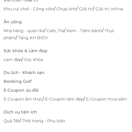
LifeLink là nền tảng xúc tiến Thương mại điện tử
/
/
/
Khu vui chơi - Công viên
Chụp ảnh
Giải trí
Giải trí online
hàng đầu Việt Nam chuyên cung cấp các E-Ticket, E-
Gift, E-Voucher của thương hiệu lớn trên toàn quốc
Ăn uống
về các lĩnh vực du lịch, ăn uống, làm đẹp, giải trí,...
/
/
/
Nhà hàng - quán ăn
Cafe, Trà
Kem - Tiệm bánh
Thực
chất lượng cao và mức giá ưu đãi hấp dẫn nhất.
/
phẩm
Tặng KH BIDV
Hiện tại, trên LifeLink đang có ưu đãi: E-Coupon
giảm giá 200K và E-Voucher giảm đến 40% cho
Sức khỏe & Làm đẹp
ngành hàng ẩm thực tại nhiều nhà hàng, quán ăn
/
Làm đẹp
Sức khỏe
nổi tiếng. Chi tiết vui lòng tham khảo
Tại đây
.
Du lịch - Khách sạn
Truy cập ngay LifeLink để sở hữu thêm hàng ngàn
Booking Golf
voucher ẩm thực hấp dẫn khác bạn nhé!
E-Coupon ưu đãi
/
/
E-Coupon ẩm thực
E-Coupon làm đẹp
E-Coupon mua sắm
LifeLink
</p
Dịch vụ tiện ích
/
Quà Tết
Thời trang - Phụ kiện