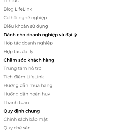
Tin tức
Blog LifeLink
Cơ hội nghề nghiệp
Điều khoản sử dụng
Dành cho doanh nghiệp và đại lý
Hợp tác doanh nghiệp
Cua được tuyển chọn tươi sống, chất lượng
Hợp tác đại lý
Cùng không gian ấm cúng và phong cách phục vụ
Chăm sóc khách hàng
chuyên nghiệp, nhà hàng Nàng Cua hứa hẹn sẽ
Trung tâm hỗ trợ
đem đến cho thực khách những bữa ăn ngon
Tích điểm LifeLink
miệng và hài lòng nhất.
Hướng dẫn mua hàng
Hướng dẫn hoàn huỷ
Thanh toán
Quy định chung
Chính sách bảo mật
Quy chế sàn