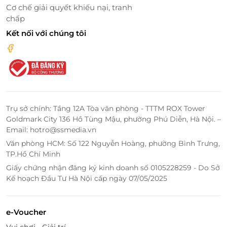
Cơ chế giải quyết khiếu nại, tranh
chấp
Kết nối với chúng tôi
Trụ sở chính: Tầng 12A Tòa văn phòng - TTTM ROX Tower
Goldmark City 136 Hồ Tùng Mậu, phường Phú Diễn, Hà Nội. –
Email: hotro@ssmedia.vn
Văn phòng HCM: Số 122 Nguyễn Hoàng, phường Bình Trưng,
TP.Hồ Chí Minh
Giấy chứng nhận đăng ký kinh doanh số 0105228259 - Do Sở
Không gian nhà hàng gọn gàng, ấm cúng
Kế hoạch Đầu Tư Hà Nội cấp ngày 07/05/2025
LifeLink - Địa chỉ săn deal ẩm thực ưu
e-Voucher
đãi nhất
Vui chơi - Giải trí