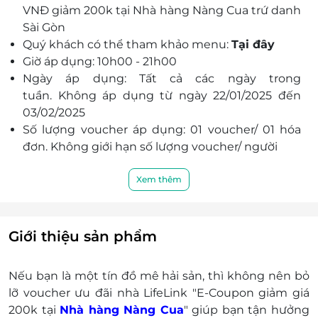
VNĐ giảm 200k tại Nhà hàng Nàng Cua trứ danh
Đội ngũ đầu bếp chuyên nghiệp, nhiều năm
Sài Gòn
kinh nghiệm làm việc tại khách sạn 5 sao, Nhà
Quý khách có thể tham khảo menu:
Tại đây
hàng Nàng Cua hứa hẹn sẽ mang đến sự hài
Giờ áp dụng: 10h00 - 21h00
lòng cho mọi thực khách.
Ngày áp dụng: Tất cả các ngày trong
tuần. Không áp dụng từ ngày 22/01/2025 đến
03/02/2025
Số lượng voucher áp dụng: 01 voucher/ 01 hóa
đơn. Không giới hạn số lượng voucher/ người
Áp dụng ăn tại chỗ và mang về. Không áp dụng
cho giao hàng
Xem thêm
Khách hàng vui lòng đặt chỗ trước khi đến để
được phục vụ tốt nhất. Nhà hàng có quyền từ
chối phục vụ khi hết size cua trong deal và khi
Giới thiệu sản phẩm
không còn chỗ ngồi:
Địa chỉ: Số 56 Mạc Đĩnh Chi, Phường Đa Kao,
Nếu bạn là một tín đồ mê hải sản, thì không nên bỏ
Quận 1, Thành phố Hồ Chí Minh
lỡ voucher ưu đãi nhà LifeLink "E-Coupon giảm giá
Hotline: 0909 353 383
200k tại
Nhà hàng Nàng Cua
" giúp bạn tận hưởng
Khách hàng vui lòng xuất trình voucher trước