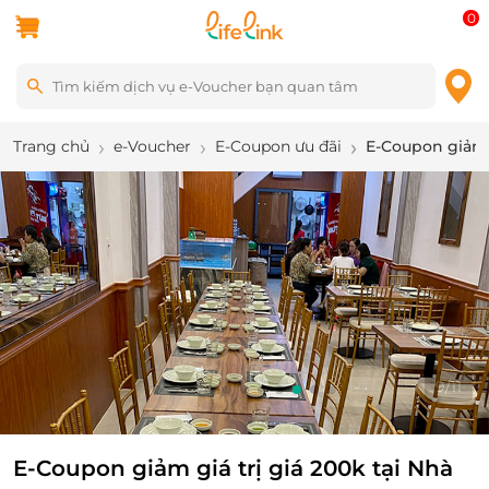
0
Trang chủ
e-Voucher
E-Coupon ưu đãi
E-Coupon giảm 
9
/
11
E-Coupon giảm giá trị giá 200k tại Nhà