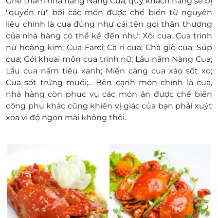
Ghé thăm nhà hàng Nàng Cua, quý khách hàng sẽ bị
"quyến rũ" bởi các món được chế biến từ nguyên
liệu chính là cua đúng như cái tên gọi thân thương
của nhà hàng có thể kể đến như: Xôi cua; Cua trinh
nữ hoàng kim; Cua Farci; Cà ri cua; Chả giò cua; Súp
cua; Gỏi khoai môn cua trinh nữ; Lẩu nấm Nàng Cua;
Lẩu cua nấm tiêu xanh; Miến càng cua xào sốt xo;
Cua sốt trứng muối;... Bên cạnh món chính là cua,
nhà hàng còn phục vụ các món ăn được chế biến
công phu khác cũng khiến vị giác của bạn phải xuýt
xoa vì độ ngon mãi không thôi.