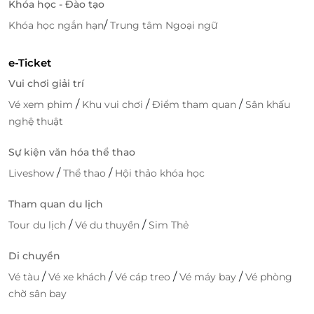
Khóa học - Đào tạo
/
Khóa học ngắn hạn
Trung tâm Ngoại ngữ
e-Ticket
Vui chơi giải trí
/
/
/
Vé xem phim
Khu vui chơi
Điểm tham quan
Sân khấu
nghệ thuật
Sự kiện văn hóa thể thao
/
/
Liveshow
Thể thao
Hội thảo khóa học
Tham quan du lịch
/
/
Tour du lịch
Vé du thuyền
Sim Thẻ
Di chuyển
/
/
/
/
Vé tàu
Vé xe khách
Vé cáp treo
Vé máy bay
Vé phòng
chờ sân bay