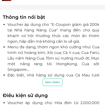
Thông tin nổi bật
Voucher áp dụng cho "E-Coupon giảm giá 200k
tại Nhà hàng Nàng Cua" mang đến cho quý
khách cơ hội thưởng thức các món ăn thơm
ngon, hấp dẫn mà không cần lo về giá.
Menu đa dạng, thơm ngon khó cưỡng như: Cua
trinh nữ hoàng kim; Xôi cua; Cà ri cua; Cua Farci,
Lẩu nấm Nàng Cua; Tôm sú nướng muối ớt; Mực
một nắng rang tỏi HongKong, Cua sốt
Singapore....
Đặc biệt, nhà hàng sử dụng cua Cà Mau tươi
sống để chế biến các món ăn, thịt cua ngon
Xem thêm
ngọt, nhiều chất dinh dưỡng.
Không gian nhà hàng được bày trí gọn gàng, ấm
Điều kiện sử dụng
cúng, là điểm hẹn lý tưởng cho mọi cuộc gặp
Voucher áp dụng cho: Hóa đơn từ 2.000.000
mặt.