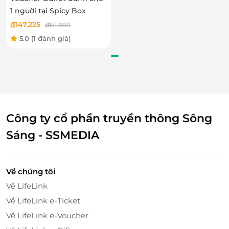
1 nguời tại Spicy Box
đ
147.225
đ
151.000
5.0
(1 đánh giá)
Công ty cổ phần truyền thông Sông
Sáng - SSMEDIA
Bên cạnh đó,
thực khách bị cuốn vào hương vị tinh
tế của ẩm thực hấp dẫn của Đất nước Mặt Trời Mọc:
Về chúng tôi
Sushi cuộn tôm tempura, sushi cá hồi, sushi cá hồi
Về LifeLink
cay... và nước chấm đi kèm.
Về LifeLink e-Ticket
Về LifeLink e-Voucher