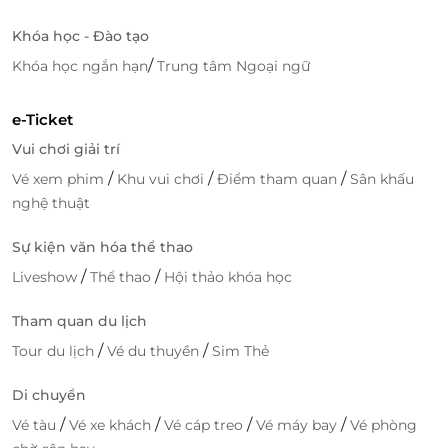
Khóa học - Đào tạo
Ngoài ra, những món salad ngập tràn màu sắc của
/
Khóa học ngắn hạn
Trung tâm Ngoại ngữ
rau của quả gồm: gỏi cuốn tôm thịt, gỏi cuốn chay,
gỏi bưởi hải sản, gỏi gà bắp chuối, xà lách kiểu Nga,…
e-Ticket
Hay hãy biến tấu những món rau ấy thành món khai
Vui chơi giải trí
vị của riêng bạn với hàng loạt những loại gia vị độc
đáo được nhà hàng chuẩn bị như: phô mai, thịt
/
/
/
Vé xem phim
Khu vui chơi
Điểm tham quan
Sân khấu
nguội, mứt hành, ô liu và mật ong hòa quyện cùng
nghệ thuật
nhau để tạo ra một hương vị tuyệt vời.
Sự kiện văn hóa thể thao
/
/
Liveshow
Thể thao
Hội thảo khóa học
Tham quan du lịch
/
/
Tour du lịch
Vé du thuyền
Sim Thẻ
Di chuyển
/
/
/
/
Vé tàu
Vé xe khách
Vé cáp treo
Vé máy bay
Vé phòng