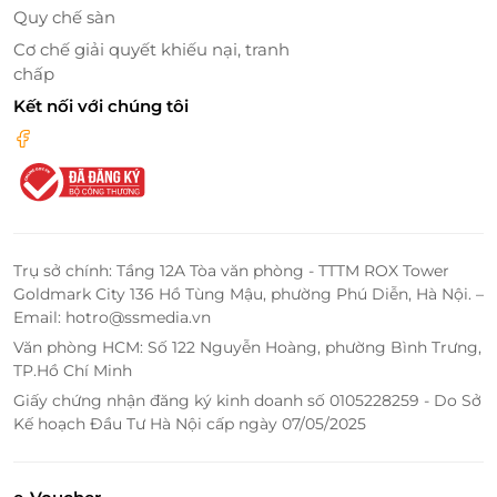
Thực đơn món nóng Novotel Living Saigon South sẽ
Quy chế sàn
đưa quý khách du lịch vòng quanh thế giới, thưởng
Cơ chế giải quyết khiếu nại, tranh
thức đủ mọi hương vị món ăn từ Á sang Âu: Thăn
chấp
ngoại bò nướng dùng kèm rau củ nướng và sốt rượu
Kết nối với chúng tôi
vang đỏ, cơm chiên hải sản bích ngọc, khoai đút lò
phô mai, bông cải xanh sốt gạch cua, sườn xào chua
ngọt...
Với đội ngũ đầu bếp tài năng
đảm bảo
mỗi
món ăn sẽ mang lại cho bạn một trải nghiệm ẩm
thực không thể cưỡng lại.
Trụ sở chính: Tầng 12A Tòa văn phòng - TTTM ROX Tower
Goldmark City 136 Hồ Tùng Mậu, phường Phú Diễn, Hà Nội. –
Email: hotro@ssmedia.vn
Văn phòng HCM: Số 122 Nguyễn Hoàng, phường Bình Trưng,
TP.Hồ Chí Minh
Giấy chứng nhận đăng ký kinh doanh số 0105228259 - Do Sở
Kế hoạch Đầu Tư Hà Nội cấp ngày 07/05/2025