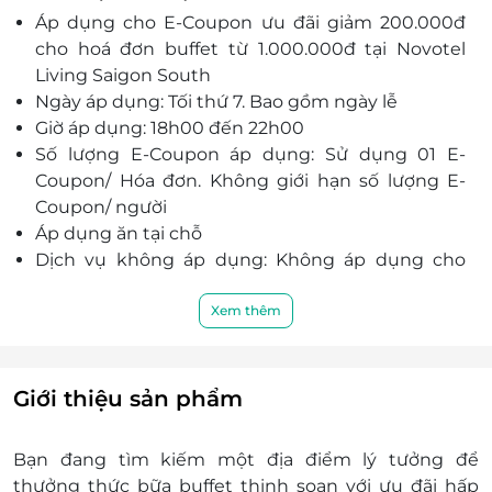
Áp dụng cho E-Coupon ưu đãi giảm 200.000đ
Thực khách được dùng bữa trong không gian
cho hoá đơn buffet từ 1.000.000đ tại Novotel
sang trọng, tầm nhìn đẹp.
Living Saigon South
Đầu bếp nhiều năm kinh nghiệm, tay nghề cao,
Ngày áp dụng: Tối thứ 7. Bao gồm ngày lễ
am hiểu nền ẩm thực thế giới, cùng đội ngũ
Giờ áp dụng: 18h00 đến 22h00
nhân viên lịch sự với phong cách phục vụ
Số lượng
E-Coupon
áp dụng: Sử dụng 01
E-
chuyên nghiệp, hứa hẹn làm hài lòng mọi quý
Coupon
/ Hóa đơn. Không giới hạn số lượng
E-
khách hàng.
Coupon
/ người
Áp dụng ăn tại chỗ
Dịch vụ không áp dụng: Không áp dụng cho
giao hàng
Khách hàng vui lòng xuất trình voucher trước
Xem thêm
khi sử dụng dịch vụ
Khách hàng vui lòng đặt chỗ trước khi đến để
được phục vụ tốt nhất. Nhà hàng có quyền từ
Giới thiệu sản phẩm
chối phục vụ khi không còn chỗ ngồi:
Địa chỉ: Novotel Living Saigon South - Số 2,
Bạn đang tìm kiếm một địa điểm lý tưởng để
Đường C, Phường Tân Mỹ, TP. Hồ Chí Minh
thưởng thức bữa buffet thịnh soạn với ưu đãi hấp