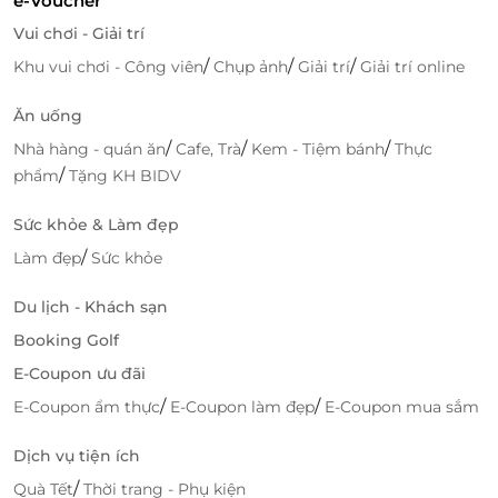
e-Voucher
Vui chơi - Giải trí
/
/
/
Khu vui chơi - Công viên
Chụp ảnh
Giải trí
Giải trí online
Ăn uống
/
/
/
Nhà hàng - quán ăn
Cafe, Trà
Kem - Tiệm bánh
Thực
/
phẩm
Tặng KH BIDV
Sức khỏe & Làm đẹp
/
Làm đẹp
Sức khỏe
Du lịch - Khách sạn
Booking Golf
E-Coupon ưu đãi
/
/
E-Coupon ẩm thực
E-Coupon làm đẹp
E-Coupon mua sắm
Dịch vụ tiện ích
/
Quà Tết
Thời trang - Phụ kiện