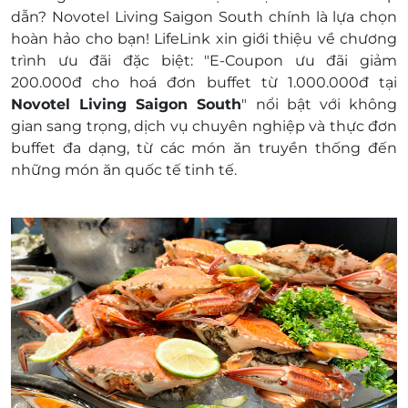
Hotline: 028 3528 7555
dẫn? Novotel Living Saigon South chính là lựa chọn
Một khách hàng được mua nhiều E-Voucher/E-
hoàn hảo cho bạn! LifeLink xin giới thiệu về chương
Coupon
trình ưu đãi đặc biệt: "E-Coupon ưu đãi giảm
E-Voucher/E-Coupon không có giá trị quy đổi
200.000đ cho hoá đơn buffet từ 1.000.000đ tại
thành tiền mặt, không trả lại tiền thừa
Novotel Living Saigon South
" nổi bật với không
Không áp dụng đồng thời với chương trình
gian sang trọng, dịch vụ chuyên nghiệp và thực đơn
khuyến mại khác.
buffet đa dạng, từ các món ăn truyền thống đến
những món ăn quốc tế tinh tế.