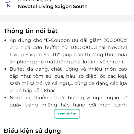
Novotel Living Saigon South
Thông tin nổi bật
Áp dụng cho "E-Coupon ưu đãi giảm 200.000đ
cho hoá đơn buffet từ 1.000.000đ tại Novotel
Living Saigon South" giúp bạn thưởng thức bữa
ăn phong phú mà không phải lo lắng về chi phí.
Buffet đa dạng, chất lượng và nhiều món cao
cấp như: tôm sú, cua, hàu, sò điệp, ốc các loại,
sashimi cá hồi và cá ngừ,… cùng đa dạng các lựa
chọn hấp dẫn khác.
Ngoài ra, thưởng thức hương vị ngọt ngào từ
quầy tráng miệng hảo hạng với món bánh
nướng thơm lừng, những chiếc macaron đầy
Xem thêm
màu sắc, bánh flan vàng óng hay các món chè
Việt truyền thống sẽ mang đến bữa tối hoàn
Điều kiện sử dụng
hảo cho bạn & người thân.