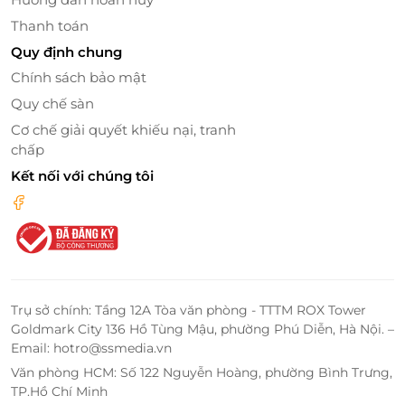
thân, khách hàng hay đối tác trong suốt mùa lễ
Thanh toán
Trung Thu.
Quy định chung
Chính sách bảo mật
Quy chế sàn
Cơ chế giải quyết khiếu nại, tranh
chấp
Kết nối với chúng tôi
Moonlight Turned into a Gift – Ánh trăng hoá
Trụ sở chính: Tầng 12A Tòa văn phòng - TTTM ROX Tower
thành quà tặng
Goldmark City 136 Hồ Tùng Mậu, phường Phú Diễn, Hà Nội. –
Email: hotro@ssmedia.vn
Với tinh thần “
Moonlight Turned into a Gift
”,
Misa
Văn phòng HCM: Số 122 Nguyễn Hoàng, phường Bình Trưng,
Moon Giftbox
không chỉ tạo ra những hộp bánh đẹp
TP.Hồ Chí Minh
mắt, mà còn khéo léo gói trọn những cảm xúc êm