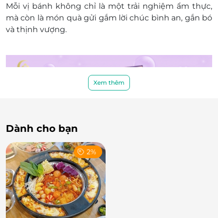
Mỗi vị bánh không chỉ là một trải nghiệm ẩm thực,
mà còn là món quà gửi gắm lời chúc bình an, gắn bó
và thịnh vượng.
Xem thêm
Dành cho bạn
2%
Trà lài thượng hạng – Thức uống tri kỷ cùng
bánh ngon
Đi kèm hộp bánh là
trà lài thượng hạng (15g)
– với
hương thơm thanh mát, nhẹ nhàng và tinh tế, là lựa