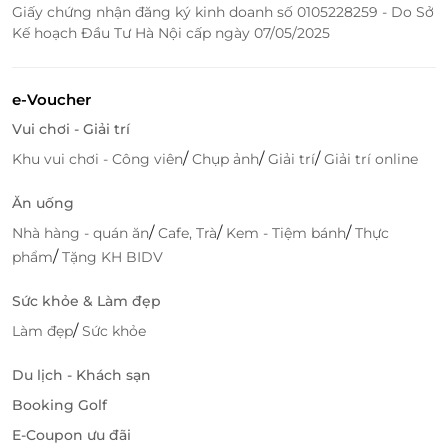
Giấy chứng nhận đăng ký kinh doanh số 0105228259 - Do Sở
đềm và ký ức ngọt ngào về mùa trăng năm cũ. Đó là
Kế hoạch Đầu Tư Hà Nội cấp ngày 07/05/2025
món quà không chỉ để trao tay, mà còn để lưu giữ –
như ánh trăng không bao giờ cạn trên nền trời tuổi
thơ.
e-Voucher
Vui chơi - Giải trí
Mua hàng tiện lợi, ưu đãi hấp dẫn trên
LifeLink
/
/
/
Khu vui chơi - Công viên
Chụp ảnh
Giải trí
Giải trí online
Đặt mua
Misa Moon Giftbox Eternal Moonlove
ngay
Ăn uống
hôm nay trên
LifeLink
, bạn sẽ nhận được
ưu đãi hấp
/
/
/
Nhà hàng - quán ăn
Cafe, Trà
Kem - Tiệm bánh
Thực
dẫn
, cùng
dịch vụ giao hàng tiện lợi, nhanh chóng và
/
phẩm
Tặng KH BIDV
chu đáo
. Chỉ vài thao tác đơn giản, món quà trọn vẹn
mùa trăng sẽ đến tận tay bạn và người thân yêu.
Sức khỏe & Làm đẹp
Misa Moon Giftbox Eternal Moonlove
– Món quà
/
Làm đẹp
Sức khỏe
mang hương vị của yêu thương bền lâu, ánh trăng
tròn vẹn và những phút giây đoàn viên không thể
Du lịch - Khách sạn
nào quên.
Booking Golf
E-Coupon ưu đãi
Truy cập ngay
LifeLink.vn
để đặt mua và nhận ưu