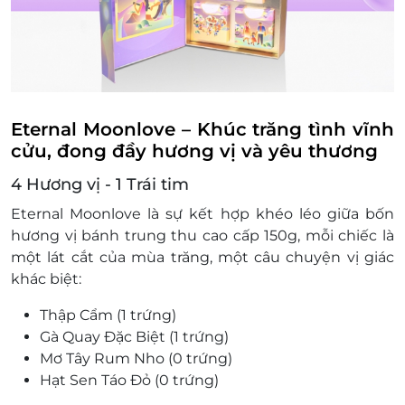
Lưu ý: Không hỗ trợ khách hàng đổi quà trực
tiếp tại cửa hàng
Một khách hàng được mua nhiều e-Voucher/e-
Coupon
e-Voucher/e-Coupon không có giá trị quy đổi
thành tiền mặt, không trả lại tiền thừa
Eternal Moonlove – Khúc trăng tình vĩnh
Không áp dụng đồng thời với chương trình
cửu, đong đầy hương vị và yêu thương
khuyến mại khác
4 Hương vị - 1 Trái tim
Voucher chưa bao gồm phí vận chuyển Hộp quà
tặng đến khách hàng.
Eternal Moonlove
là sự kết hợp khéo léo giữa
bốn
hương vị bánh trung thu cao cấp 150g
, mỗi chiếc là
một lát cắt của mùa trăng, một câu chuyện vị giác
khác biệt:
Thập Cẩm (1 trứng)
Gà Quay Đặc Biệt (1 trứng)
Mơ Tây Rum Nho (0 trứng)
Hạt Sen Táo Đỏ (0 trứng)