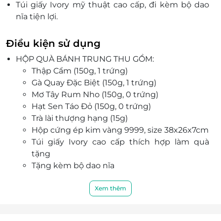
Túi giấy Ivory mỹ thuật cao cấp, đi kèm bộ dao
nĩa tiện lợi.
Sản xuất tại nhà máy đạt chuẩn ISO & HACCP.
Hạn sử dụng lên đến 45 ngày – lý tưởng để biếu
Điều kiện sử dụng
tặng dịp Trung Thu.
HỘP QUÀ BÁNH TRUNG THU GỒM:
Thập Cẩm (150g, 1 trứng)
Gà Quay Đặc Biệt (150g, 1 trứng)
Mơ Tây Rum Nho (150g, 0 trứng)
Hạt Sen Táo Đỏ (150g, 0 trứng)
Trà lài thượng hạng (15g)
Hộp cứng ép kim vàng 9999, size 38x26x7cm
Túi giấy Ivory cao cấp thích hợp làm quà
tặng
Tặng kèm bộ dao nĩa
Thương hiệu: Misa Moon Giftbox
Xuất xứ: Việt Nam
Xem thêm
HSD: 45 ngày kể từ ngày sản xuất
NSX: In trên bao bì