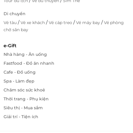
/
/
Tour du lịch
Vé du thuyền
Sim Thẻ
Di chuyển
/
/
/
/
Vé tàu
Vé xe khách
Vé cáp treo
Vé máy bay
Vé phòng
chờ sân bay
e-Gift
Nhà hàng - Ăn uống
Fastfood - Đồ ăn nhanh
Cafe - Đồ uống
Spa - Làm đẹp
Chăm sóc sức khoẻ
Thời trang - Phụ kiện
Siêu thị - Mua sắm
Giải trí - Tiện ích