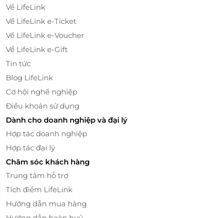
Về LifeLink
trở nên thuận tiện, tinh tế hơn bao giờ hết.
Về LifeLink e-Ticket
Về LifeLink e-Voucher
Về LifeLink e-Gift
Tin tức
Blog LifeLink
Cơ hội nghề nghiệp
Điều khoản sử dụng
Dành cho doanh nghiệp và đại lý
Hợp tác doanh nghiệp
Hợp tác đại lý
Chất lượng chuẩn quốc tế – An toàn tuyệt đối
Chăm sóc khách hàng
Toàn bộ bánh trong hộp
Eternal Moonlove
được sản
Trung tâm hỗ trợ
xuất tại nhà máy đạt tiêu chuẩn
ISO và HACCP quốc
Tích điểm LifeLink
tế
, đảm bảo chất lượng cao cấp và vệ sinh an toàn
Hướng dẫn mua hàng
thực phẩm. Bánh có
hạn sử dụng lên tới 45 ngày
, đủ
để bạn yên tâm lựa chọn làm quà tặng cho người
Hướng dẫn hoàn huỷ