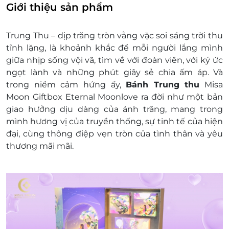
Nhà máy sản xuất: CÔNG TY TNHH THỰC PHẨM
Giới thiệu sản phẩm
BÌNH VINH SÀI GÒN & CÔNG TY CỔ PHẦN
SONAFOOD
Trung Thu – dịp trăng tròn vằng vặc soi sáng trời thu
Đơn vị phân phối: CÔNG TY TNHH DỊCH VỤ QUÀ
tĩnh lặng, là khoảnh khắc để mỗi người lắng mình
TẶNG GIVISTA
giữa nhịp sống vội vã, tìm về với đoàn viên, với ký ức
Giờ áp dụng: 8h00 - 17h00
ngọt lành và những phút giây sẻ chia ấm áp. Và
Ngày áp dụng: Thứ 2 - Thứ 6
trong niềm cảm hứng ấy,
Bánh Trung thu
Misa
Số lượng e-Voucher áp dụng: Sử dụng 01
Moon Giftbox Eternal Moonlove
ra đời như một bản
voucher/01 hộp bánh. Không giới hạn số lượng
giao hưởng dịu dàng của ánh trăng, mang trong
voucher/ hóa đơn
mình
hương vị của truyền thống
,
sự tinh tế của hiện
HƯỚNG DẪN ĐỔI VOUCHER
đại
, cùng thông điệp vẹn tròn của
tình thân và yêu
Bước 1. Khách hàng nhận voucher liên hệ
thương mãi mãi
.
GIVISTA để đổi hộp quà bánh trung thu
Hotline/Zalo 0969 117 926
Facebook:
GIVISTA
Bước 2. Cung cấp mã voucher để đổi hộp
quà
Bước 3. Khách hàng thanh toán phí vận
chuyển trực tiếp cho đơn vị vận chuyển