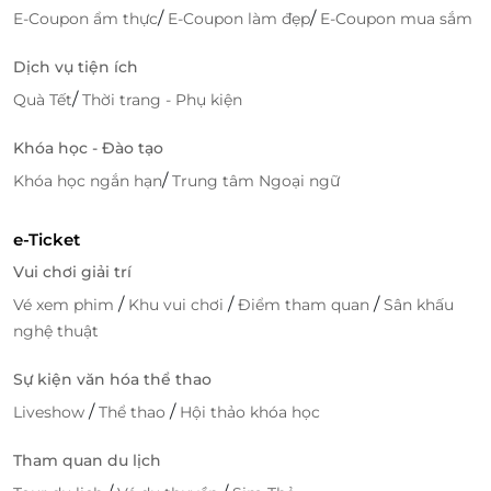
đãi số lượng có hạn!
/
/
E-Coupon ẩm thực
E-Coupon làm đẹp
E-Coupon mua sắm
Dịch vụ tiện ích
/
Quà Tết
Thời trang - Phụ kiện
LifeLink
Khóa học - Đào tạo
/
Khóa học ngắn hạn
Trung tâm Ngoại ngữ
e-Ticket
Vui chơi giải trí
/
/
/
Vé xem phim
Khu vui chơi
Điểm tham quan
Sân khấu
nghệ thuật
Sự kiện văn hóa thể thao
/
/
Liveshow
Thể thao
Hội thảo khóa học
Tham quan du lịch