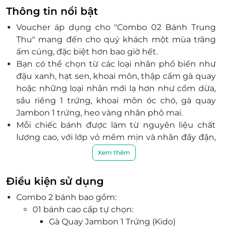
Thông tin nổi bật
Voucher áp dụng cho "Combo 02 Bánh Trung
Thu" mang đến cho quý khách một mùa trăng
ấm cúng, đặc biệt hơn bao giờ hết.
Bạn có thể chọn từ các loại nhân phổ biến như
đậu xanh, hạt sen, khoai môn, thập cẩm gà quay
hoặc những loại nhân mới lạ hơn như cốm dừa,
sầu riêng 1 trứng, khoai môn óc chó, gà quay
Jambon 1 trứng, heo vàng nhân phô mai.
Mỗi chiếc bánh được làm từ nguyên liệu chất
lượng cao, với lớp vỏ mềm mịn và nhân đầy đặn,
tạo nên một trải nghiệm ẩm thực đặc biệt.
Xem thêm
Combo đi kèm với bao bì đẹp, sang trọng và
thích hợp để làm quà tặng cho người thân, bạn
Điều kiện sử dụng
bè hoặc đối tác.
Combo 2 bánh bao gồm:
01 bánh cao cấp tự chọn:
Gà Quay Jambon 1 Trứng (Kido)