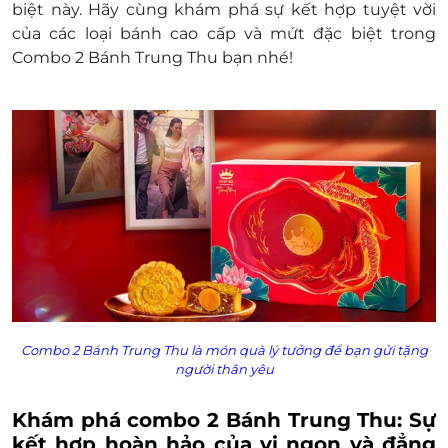
biệt này. Hãy cùng khám phá sự kết hợp tuyệt vời
Đến trực tiếp cửa hàng, cung cấp E-voucher
của các loại bánh cao cấp và mứt đặc biệt trong
và đổi lấy sản phẩm: ThaoCo - 745 Lũy Bán
Combo 2 Bánh Trung Thu bạn nhé!
Bích, P. Phú Thọ Hòa, Q. Tân Phú, TP. HCM -
0847 172 971
Hotline: 0862 871 872 Hoặc 0909 171 971
Điều kiện khác:
Một khách hàng được mua nhiều E-
Voucher/E-Coupon
E-Voucher/E-Coupon không có giá trị quy
đổi thành tiền mặt, không trả lại tiền thừa
Không áp dụng đồng thời với chương trình
khuyến mại khác.
Giá chưa bao gồm VAT.
Combo 2 Bánh Trung Thu là món quà lý tưởng để bạn gửi tặng
người thân yêu
Khám phá combo 2 Bánh Trung Thu: Sự
kết hợp hoàn hảo của vị ngon và đẳng