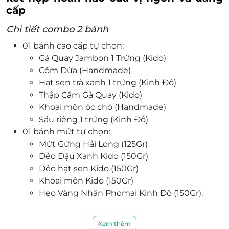
cấp
Chi tiết combo 2 bánh
01 bánh cao cấp tự chọn:
Gà Quay Jambon 1 Trứng (Kido)
Cốm Dừa (Handmade)
Hạt sen trà xanh 1 trứng (Kinh Đô)
Thập Cẩm Gà Quay (Kido)
Khoai môn óc chó (Handmade)
Sầu riêng 1 trứng (Kinh Đô)
01 bánh mứt tự chọn:
Mứt Gừng Hải Long (125Gr)
Dẻo Đậu Xanh Kido (150Gr)
Dẻo hạt sen Kido (150Gr)
Khoai môn Kido (150Gr)
Heo Vàng Nhân Phomai Kinh Đô (150Gr).
Nguyên liệu chất lượng, bao bì đẹp mắt
Xem thêm