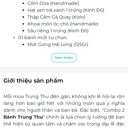
Cốm Dừa (Handmade)
Hạt sen trà xanh 1 trứng (Kinh Đô)
Thập Cẩm Gà Quay (Kido)
Khoai môn óc chó (Handmade)
Sầu riêng 1 trứng (Kinh Đô)
01 bánh mứt tự chọn:
Mứt Gừng Hải Long (125Gr)
Dẻo Đậu Xanh Kido (150Gr)
Dẻo hạt sen Kido (150Gr)
Xem thêm
Khoai môn Kido (150Gr)
Heo Vàng Nhân Phomai Kinh Đô (150Gr)
Đã bao gồm Hộp 2 Bánh đẹp ngẫu nhiên
Giới thiệu sản phẩm
của Kinh Đô/ Kido
Thương hiệu & xuất xứ: KIDO và KINH ĐÔ
Mỗi mùa Trung Thu đến gần, không khí lễ hội lại rộn
Giờ áp dụng: 7h30 - 21h00
ràng hơn bao giờ hết với những món quà ý nghĩa
Số lượng E-Voucher áp dụng: Sử dụng 01
dành cho người thân và bạn bè. Đặc biệt, "Combo 2
voucher/ 01 hộp bánh. Không giới hạn số lượng
Bánh Trung Thu
" chính là lựa chọn lý tưởng để bạn
voucher/ hóa đơn
thể hiện sự quan tâm và chăm sóc trong dịp lễ đặc
Khách hàng có thể nhận hàng bằng cách: