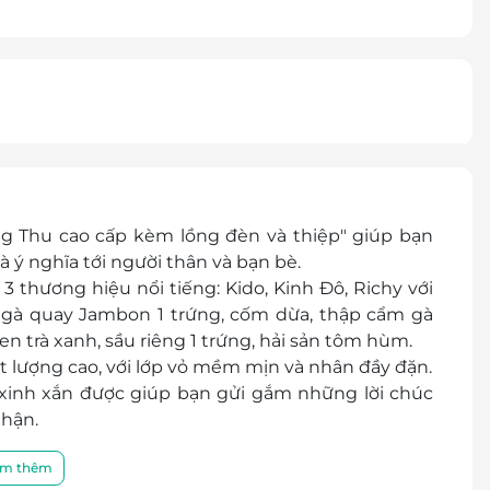
 Thu cao cấp kèm lồng đèn và thiệp" giúp bạn
 ý nghĩa tới người thân và bạn bè.
3 thương hiệu nổi tiếng: Kido, Kinh Đô, Richy với
 gà quay Jambon 1 trứng, cốm dừa, thập cẩm gà
sen trà xanh, sầu riêng 1 trứng, hải sản tôm hùm.
t lượng cao, với lớp vỏ mềm mịn và nhân đầy đặn.
 xinh xắn được giúp bạn gửi gắm những lời chúc
nhận.
m thêm