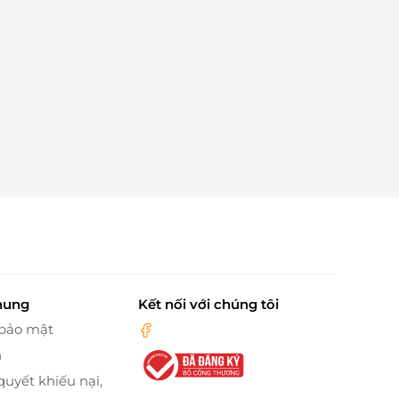
hung
Kết nối với chúng tôi
 bảo mật
n
quyết khiếu nại,