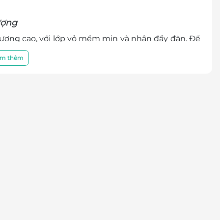
ượng
lượng cao, với lớp vỏ mềm mịn và nhân đầy đặn. Để
hu đã bao gồm một hộp đựng bánh đẹp mắt, được
m thêm
ô, Kido. Hộp bánh không chỉ bảo vệ sản phẩm mà