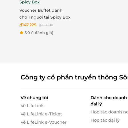
Spicy Box
Voucher Buffet dành
cho 1 nguời tại Spicy Box
đ
147.225
đ
151.000
5.0
(1 đánh giá)
Thêm vào đó, lồng Đèn Trung Thu Hexagon là
thiết kế hình lục giác độc đáo, lồng đèn này
sáng lung linh, tạo nên không khí Trung Thu 
Trung Thu, giúp bạn gửi gắm những lời
chú
c t
Công ty cổ phần truyền thông S
Về chúng tôi
Dành cho doanh 
đại lý
Về LifeLink
Hợp tác doanh n
Về LifeLink e-Ticket
Hợp tác đại lý
Về LifeLink e-Voucher