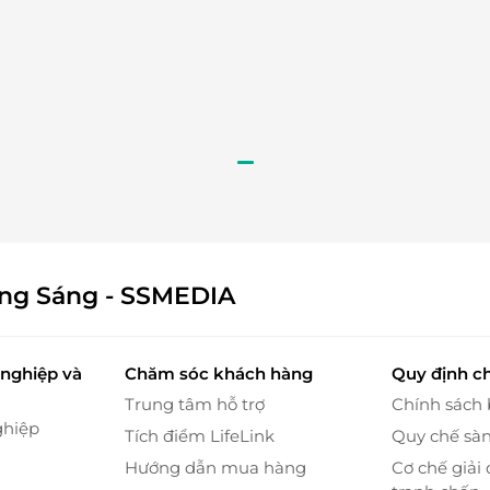
 món quà thêm phần ý nghĩa cho mùa lễ hội. Với
 không chỉ trang trí đẹp mắt mà còn mang đến ánh
rộn ràng và ấm cúng. Kèm theo là thiệp
chú
c mừng
ốt đẹp và yêu thương đến người nhận.
ông Sáng - SSMEDIA
nghiệp và
Chăm sóc khách hàng
Quy định c
Trung tâm hỗ trợ
Chính sách
ghiệp
Tích điểm LifeLink
Quy chế sà
Hướng dẫn mua hàng
Cơ chế giải 