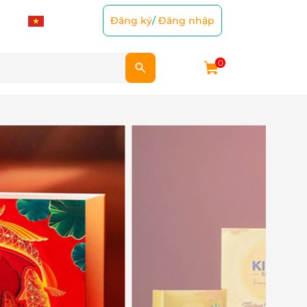
Đăng ký
/
Đăng nhập
0