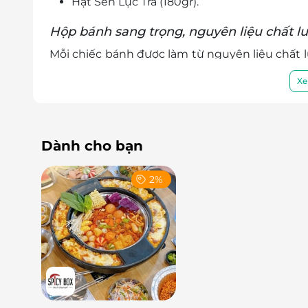
Hạt Sen Lục Trà (180gr).
Hộp bánh sang trọng, nguyên liệu chất l
Mỗi chiếc bánh được làm từ nguyên liệu chất 
thêm phần hoàn hảo, combo 4 Bánh Trung T
Xe
chọn ngẫu nhiên từ các mẫu hộp của Kinh Đ
còn tạo nên một món quà trang nhã và tinh tế.
Dành cho bạn
2%