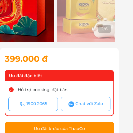
3
/
6
399.000 đ
Ưu đãi đặc biệt
Hỗ trợ booking, đặt bàn
1900 2065
Chat với Zalo
Ưu đãi khác của ThaoCo