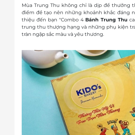
Đến trực tiếp cửa hàng, cung cấp E-vo
Mùa Trung Thu không chỉ là dịp để thưởng 
Bích, P. Phú Thọ Hòa, Q. Tân Phú, TP. HCM
điểm để tạo nên những khoảnh khắc đáng nhớ
Hotline: 0862 871 872 Hoặc 0909 171 971
thiệu đến bạn "Combo 4
Bánh Trung Thu
ca
Điều kiện khác:
trung thu thượng hạng và những phụ kiện tra
Một khách hàng được mua nhiều E-Vou
tràn ngập sắc màu và yêu thương.
E-Voucher/E-Coupon không có giá trị quy 
Không áp dụng đồng thời với chương tr
Giá chưa bao gồm VAT.