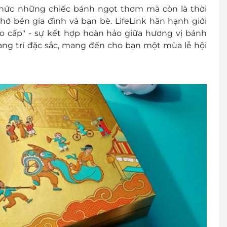
ucher và đổi lấy sản phẩm: ThaoCo - 745 Lũy Bán
thức những chiếc bánh ngọt thơm mà còn là thời
 - 0847 172 971
 bên gia đình và bạn bè. LifeLink hân hạnh giới
o cấp" - sự kết hợp hoàn hảo giữa hương vị bánh
ng trí đặc sắc, mang đến cho bạn một mùa lễ hội
cher/E-Coupon
đổi thành tiền mặt, không trả lại tiền thừa
ình khuyến mại khác.