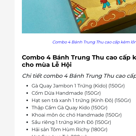
Combo 4 Bánh Trung Thu cao cấp kèm lồng
Combo 4 Bánh Trung Thu cao cấp kè
cho mùa Lễ Hội
Chi tiết combo 4 Bánh Trung Thu cao cấp
Gà Quay Jambon 1 Trứng (Kido) (150Gr)
Cốm Dừa Handmade (150Gr)
Hạt sen trà xanh 1 trứng (Kinh Đô) (150Gr)
Thập Cẩm Gà Quay Kido (150Gr)
Khoai môn óc chó Handmade (150Gr)
Sầu riêng 1 trứng Kinh Đô (150Gr)
Hải sản Tôm Hùm Richy (180Gr)