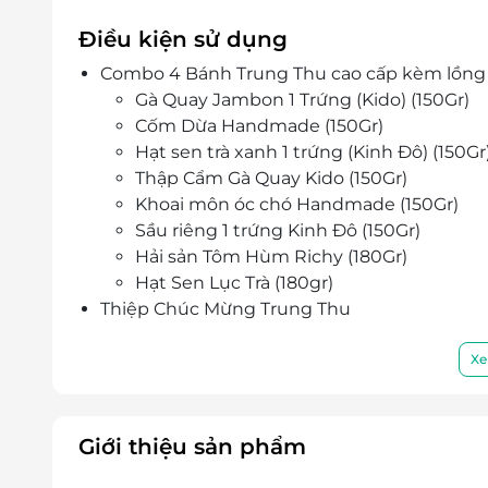
Điều kiện sử dụng
Combo 4 Bánh Trung Thu cao cấp kèm lồng đ
Gà Quay Jambon 1 Trứng (Kido) (150Gr)
Cốm Dừa Handmade (150Gr)
Hạt sen trà xanh 1 trứng (Kinh Đô) (150Gr
Thập Cẩm Gà Quay Kido (150Gr)
Khoai môn óc chó Handmade (150Gr)
Sầu riêng 1 trứng Kinh Đô (150Gr)
Hải sản Tôm Hùm Richy (180Gr)
Hạt Sen Lục Trà (180gr)
Thiệp Chúc Mừng Trung Thu
Đã bao gồm Hộp 4 Bánh đẹp ngẫu nhiên của
Thương hiệu & xuất xứ: KIDO; KINH ĐÔ; RIC
Xe
Giờ áp dụng: 7h30 - 21h00
Số lượng E-Voucher áp dụng: Sử dụng 01 
voucher/ hóa đơn
Giới thiệu sản phẩm
Khách hàng có thể nhận hàng bằng cách: