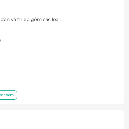
èn và thiệp gồm các loại:
)
 Kinh Đô/ Kido
HY
m thêm
voucher/ 01 hộp bánh. Không giới hạn số lượng