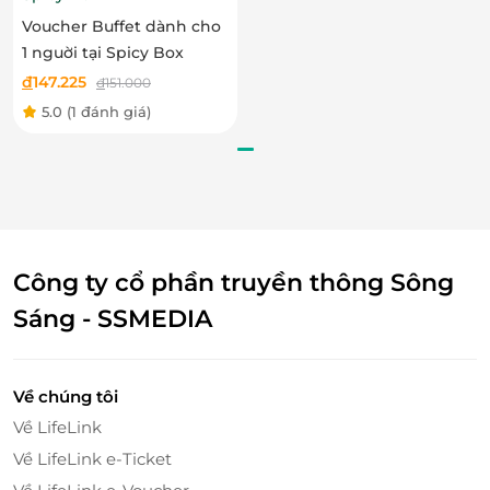
Hiện tại, trên LifeLink đang có ưu đãi E-Voucher cho
Voucher Buffet dành cho
dịch vụ mua sắm tại nhiều thương hiệu nổi tiếng,
1 nguời tại Spicy Box
trong đó có
SagoGifts
.
đ
147.225
đ
151.000
Truy cập ngay
LifeLink
để sở hữu thêm hàng ngàn
5.0
(1 đánh giá)
voucher mua sắm bạn nhé!
LifeLink
Công ty cổ phần truyền thông Sông
Sáng - SSMEDIA
Về chúng tôi
Về LifeLink
Về LifeLink e-Ticket