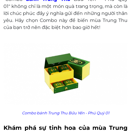
Điện thoại liên hệ & tư vấn: 093 650 9799
01" không chỉ là một món quà trang trọng, mà còn là
Một khách hàng được mua nhiều E-Voucher/E-
lời chúc phúc đầy ý nghĩa gửi đến những người thân
Coupon
yêu. Hãy chọn Combo này để biến mùa Trung Thu
E-Voucher/E-Coupon không có giá trị quy đổi
của bạn trở nên đặc biệt hơn bao giờ hết!
thành tiền mặt, không trả lại tiền thừa
Không áp dụng đồng thời với chương trình
khuyến mại khác.
Combo bánh Trung Thu Bửu Yến - Phú Quý 01
Khám phá sự tinh hoa của mùa Trung