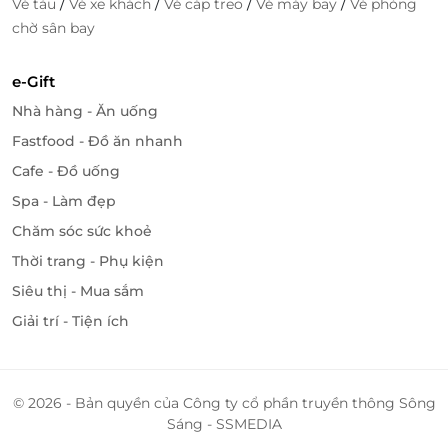
/
/
/
/
Vé tàu
Vé xe khách
Vé cáp treo
Vé máy bay
Vé phòng
chờ sân bay
e-Gift
Nhà hàng - Ăn uống
Fastfood - Đồ ăn nhanh
Cafe - Đồ uống
Spa - Làm đẹp
Chăm sóc sức khoẻ
Thời trang - Phụ kiện
Siêu thị - Mua sắm
Giải trí - Tiện ích
© 2026 - Bản quyền của Công ty cổ phần truyền thông Sông
Sáng - SSMEDIA