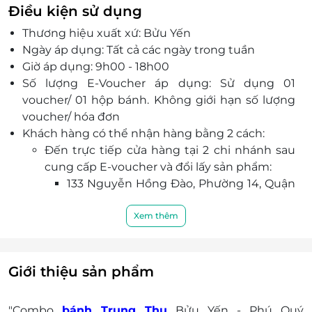
đem đến trải nghiệm tốt nhất cho Quý khách
Điều kiện sử dụng
trong dịp Tết Trung Thu.
Thương hiệu xuất xứ: Bửu Yến
Ngày áp dụng: Tất cả các ngày trong tuần
Giờ áp dụng: 9h00 - 18h00
Số lượng E-Voucher áp dụng: Sử dụng 01
voucher/ 01 hộp bánh. Không giới hạn số lượng
voucher/ hóa đơn
Khách hàng có thể nhận hàng bằng 2 cách:
Đến trực tiếp cửa hàng tại 2 chi nhánh sau
cung cấp E-voucher và đổi lấy sản phẩm:
133 Nguyễn Hồng Đào, Phường 14, Quận
Tân Bình, Thành phố Hồ Chí Minh: Áp
dụng đổi bánh từ ngày 26/07/2024
Xem thêm
86 Trần Tử Bình, Phường Nghĩa Tân,
Quận Cầu Giấy, Thành phố Hà
Nội (Sagogifts): Áp dụng đổi bánh từ
Giới thiệu sản phẩm
ngày 01/08/2024
Đăng ký giao hàng tận nơi
"Combo
bánh Trung Thu
Bửu Yến - Phú Quý