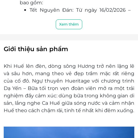
bao gồm:
lãng mạn và đậm chất di sản.
Tết Nguyên Đán: Từ ngày 16/02/2026 –
20/02/2026 (nhằm ngày 29/12/2025 AL
đến 04/01/2026 AL)
Xem thêm
Giỗ Tổ Hùng Vương: Ngày 26/04/2026
(nhằm ngày 10/03/2026 AL)
Ngày Giải phóng miền Nam, Thống nhất
Giới thiệu sản phẩm
đất nước và Ngày Quốc tế Lao động:
30/04/2026 – 01/05/2026
Khi Huế lên đèn, dòng sông Hương trở nên lặng lẽ
Lễ Quốc Khánh: 02/09/2026
và sâu hơn, mang theo vẻ đẹp trầm mặc rất riêng
Giáng sinh: 24/12 và Tết Dương lịch: 31/12
của cố đô. Ngự thuyền Hueritage với chương trình
Thông tin liên hệ đặt dịch vụ:
Dạ Yến – Bữa tối trọn vẹn đoàn viên mở ra một trải
Khách hàng vui lòng liên hệ đăng ký dịch vụ
nghiệm đầy cảm xúc: dùng bữa trong không gian di
trước khi đến để được phục vụ tốt nhất.
sản, lắng nghe Ca Huế giữa sóng nước và cảm nhận
Hotline đặt vé & tư vấn (09:00 – 20:00): 1900
Huế theo cách chậm rãi, tinh tế nhất khi đêm xuống.
2065 / 0934 661 016
Điều kiện:
e-Voucher không có giá trị quy đổi thành
tiền mặt, không trả lại tiền thừa.