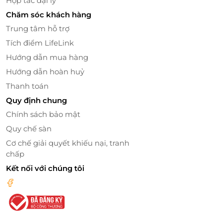
Hợp tác đại lý
Chăm sóc khách hàng
Trung tâm hỗ trợ
Ca Huế – Thanh âm Cố đô giữa đêm sông
Hương
Tích điểm LifeLink
Điểm nhấn đặc biệt của Dạ Yến chính là Ca Huế – loại
Hướng dẫn mua hàng
hình âm nhạc cung đình và dân gian đặc trưng của
Hướng dẫn hoàn huỷ
vùng đất cố đô. Trong không gian thuyền trôi nhẹ
Thanh toán
trên sông, tiếng đàn, giọng ca vang lên chậm rãi, hòa
Quy định chung
cùng sóng nước và ánh đèn, gợi lại vẻ đẹp vàng son
Chính sách bảo mật
một thời của Huế.
Quy chế sàn
Đây không chỉ là thưởng thức nghệ thuật, mà là
Cơ chế giải quyết khiếu nại, tranh
khoảnh khắc lắng lại để cảm nhận chiều sâu văn hóa
chấp
Huế bằng cả tâm hồn.
Kết nối với chúng tôi