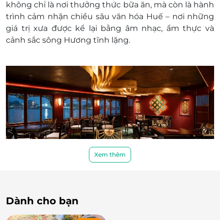
không chỉ là nơi thưởng thức bữa ăn, mà còn là hành
trình cảm nhận chiều sâu văn hóa Huế – nơi những
giá trị xưa được kể lại bằng âm nhạc, ẩm thực và
cảnh sắc sông Hương tĩnh lặng.
Xem thêm
Dạ Yến – Bữa tối trọn vẹn đoàn viên mang hồn
Huế
Dành cho bạn
Thực đơn Dạ Yến được xây dựng như một bữa tiệc