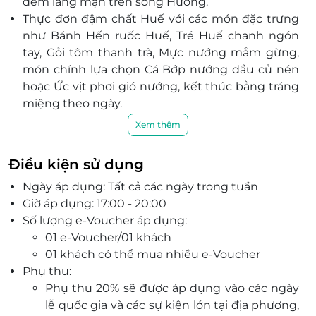
đêm lãng mạn trên sông Hương.
Thực đơn đậm chất Huế với các món đặc trưng
như Bánh Hến ruốc Huế, Tré Huế chanh ngón
tay, Gỏi tôm thanh trà, Mực nướng mắm gừng,
món chính lựa chọn Cá Bớp nướng dầu củ nén
hoặc Ức vịt phơi gió nướng, kết thúc bằng tráng
miệng theo ngày.
Giá trải nghiệm đã bao gồm nước uống chào
Xem thêm
đón, người kể chuyện văn hóa Cố đô và chương
trình Ca Huế đặc sắc (chưa bao gồm các loại
Điều kiện sử dụng
thức uống khác).
Ngày áp dụng: Tất cả các ngày trong tuần
Hành trình diễn ra từ 17:30 – 20:00 (đón khách
Giờ áp dụng: 17:00 - 20:00
lúc 17:00) tại Nghinh Lương Đình, du ngoạn qua
Số lượng e-Voucher áp dụng:
cồn Dã Viên, cầu Nguyễn Hoàng, làng Thủy Biều,
01 e-Voucher/01 khách
Kim Long, chùa Thiên Mụ, Văn Thánh, mang đến
01 khách có thể mua nhiều e-Voucher
góc nhìn Huế trầm mặc và thơ mộng về đêm.
Phụ thu:
Ưu đãi hấp dẫn khi đặt voucher Dạ Yến Ngự
Phụ thu 20% sẽ được áp dụng vào các ngày
Thuyền Hueritage qua LifeLink – đặt chỗ nhanh
lễ quốc gia và các sự kiện lớn tại địa phương,
chóng, giá tốt, lý tưởng cho buổi tối sum vầy,