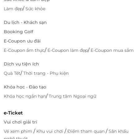
Hành trình đưa du khách đi qua những điểm đến
/
Làm đẹp
Sức khỏe
mang đậm dấu ấn lịch sử và đời sống Huế, hiện lên
yên bình và sâu lắng trong không gian đêm.
Du lịch - Khách sạn
Booking Golf
E-Coupon ưu đãi
/
/
E-Coupon ẩm thực
E-Coupon làm đẹp
E-Coupon mua sắm
Dịch vụ tiện ích
/
Quà Tết
Thời trang - Phụ kiện
Khóa học - Đào tạo
/
Khóa học ngắn hạn
Trung tâm Ngoại ngữ
Đặt trải nghiệm Dạ Yến Ngự thuyền
e-Ticket
Hueritage ưu đãi cùng LifeLink
Vui chơi giải trí
Đặt trải nghiệm Ngự thuyền Hueritage – Dạ Yến qua
/
/
/
Vé xem phim
Khu vui chơi
Điểm tham quan
Sân khấu
LifeLink giúp bạn dễ dàng tận hưởng bữa tối di sản
nghệ thuật