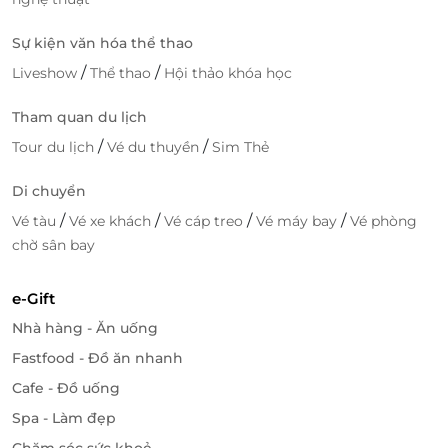
giữa sông Hương với mức giá ưu đãi và dịch vụ minh
Sự kiện văn hóa thể thao
bạch.
/
/
Liveshow
Thể thao
Hội thảo khóa học
Vì sao nên đặt qua LifeLink
Tham quan du lịch
Thông tin dịch vụ rõ ràng, chi tiết
Quy trình đặt mua nhanh chóng, tiện lợi
/
/
Tour du lịch
Vé du thuyền
Sim Thẻ
Giá ưu đãi hấp dẫn so với mua trực tiếp
Di chuyển
Đội ngũ hỗ trợ khách hàng xuyên suốt quá trình
sử dụng
/
/
/
/
Vé tàu
Vé xe khách
Vé cáp treo
Vé máy bay
Vé phòng
Liên tục cập nhật các trải nghiệm ẩm thực – du
chờ sân bay
lịch đặc sắc
e-Gift
Một buổi tối tròn đầy giữa lòng cố đô
Nhà hàng - Ăn uống
Dạ Yến trên Ngự thuyền Hueritage không chỉ là bữa
Fastfood - Đồ ăn nhanh
tối, mà là khoảnh khắc sum vầy, lắng đọng và
thưởng thức Huế bằng mọi giác quan. Giữa không
Cafe - Đồ uống
gian sông Hương về đêm, ẩm thực tinh tế và Ca Huế
Spa - Làm đẹp
sâu lắng hòa quyện, tạo nên trải nghiệm đáng nhớ
Chăm sóc sức khoẻ