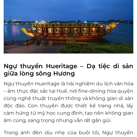
Không áp dụng đồng thời với các chương
trình khuyến mại khác.
Mức giá trên đã bao gồm thuế VAT và phí
phục vụ.
Không hoàn/hủy khi đã mua vé.
Để đảm bảo an toàn cho du khách khi trải
nghiệm dịch vụ, Ngự thuyền Hueritage từ
chối nhận khách dưới 06 tuổi.
Đặt dịch vụ ít nhất 03 ngày trước ngày sử
Ngự thuyền Hueritage – Dạ tiệc di sản
dụng.
giữa lòng sông Hương
Điều kiện lưu ý bắt buộc:
Ngự thuyền Hueritage là trải nghiệm du lịch văn hóa
Để đảm bảo quyền lợi, quý khách vui lòng
– ẩm thực đặc sắc tại Huế, nơi fine-dining hòa quyện
liên hệ với chúng tôi để kiểm tra tình trạng
cùng nghệ thuật truyền thống và không gian di sản
chỗ trống trên tàu và các khoản phụ thu
độc đáo. Con thuyền được thiết kế trang nhã, lấy
(nếu có) trước khi đặt dịch vụ và thanh toán.
cảm hứng từ mỹ học cung đình, tạo nên không gian
Mọi trường hợp khách hàng đã thanh toán
ấm cúng, sang trọng nhưng vẫn rất gần gũi.
nhưng chưa liên hệ trước với LifeLink, chúng
tôi hoàn toàn không chịu trách nhiệm.
Trong ánh đèn dịu nhẹ của buổi tối, Ngự thuyền