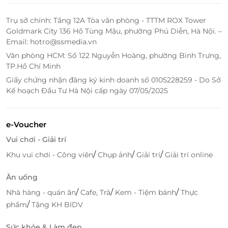
Trụ sở chính: Tầng 12A Tòa văn phòng - TTTM ROX Tower
Goldmark City 136 Hồ Tùng Mậu, phường Phú Diễn, Hà Nội. –
Email: hotro@ssmedia.vn
Văn phòng HCM: Số 122 Nguyễn Hoàng, phường Bình Trưng,
TP.Hồ Chí Minh
Giấy chứng nhận đăng ký kinh doanh số 0105228259 - Do Sở
Hành trình đêm – Ngắm Huế trầm mặc từ mặt
Kế hoạch Đầu Tư Hà Nội cấp ngày 07/05/2025
nước
Giờ đón khách: 17:00
e-Voucher
Giờ khởi hành: 17:30
Kết thúc hành trình: 20:00
Vui chơi - Giải trí
Địa điểm đón – trả: Nghinh Lương Đình, đường
/
/
/
Khu vui chơi - Công viên
Chụp ảnh
Giải trí
Giải trí online
Lê Duẩn, Huế
Lộ trình thuyền chạy: Nghinh Lương Đình – Cồn
Ăn uống
Dã Viên – Cầu Nguyễn Hoàng – Làng Thủy Biều –
/
/
/
Nhà hàng - quán ăn
Cafe, Trà
Kem - Tiệm bánh
Thực
Làng Kim Long – Chùa Thiên Mụ – Văn Thánh –
/
phẩm
Tặng KH BIDV
Nghinh Lương Đình.
Sức khỏe & Làm đẹp