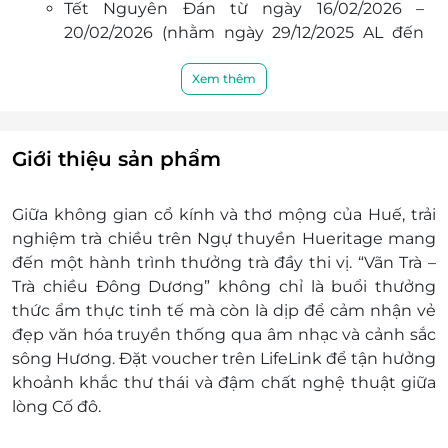
Tết Nguyên Đán từ ngày 16/02/2026 –
20/02/2026 (nhằm ngày 29/12/2025 AL đến
04/01/2026 AL).
Giỗ Tổ Hùng Vương 26/04/2026 (nhằm ngày
Xem thêm
10/03/2026 AL).
Ngày Giải phóng miền Nam, Thống nhất đất
nước và Ngày Quốc tế Lao động 30/04/2026
Giới thiệu sản phẩm
- 01/05/2026.
Lễ Quốc khánh 02/09/2026.
Giữa không gian cổ kính và thơ mộng của Huế, trải
Giáng sinh 24/12 và Tết Dương lịch 31/12.
nghiệm trà chiều trên Ngự thuyền Hueritage mang
Khách hàng liên hệ đăng ký dịch vụ trước khi
đến một hành trình thưởng trà đầy thi vị. “Vãn Trà –
đến để được phục vụ tốt nhất.
Trà chiều Đông Dương” không chỉ là buổi thưởng
Hotline đặt vé & tư vấn (9h00 - 20h00): 1900
thức ẩm thực tinh tế mà còn là dịp để cảm nhận vẻ
2065 / 0934 661 016.
đẹp văn hóa truyền thống qua âm nhạc và cảnh sắc
Địa chỉ: Nghinh Lương Đình, Đường Lê Duẩn,
sông Hương. Đặt voucher trên LifeLink để tận hưởng
Phường Phú Xuân, Thành phố Huế.
khoảnh khắc thư thái và đậm chất nghệ thuật giữa
Điều kiện
lòng Cố đô.
e-Voucher không có giá trị quy đổi thành
tiền mặt, không trả lại tiền thừa.