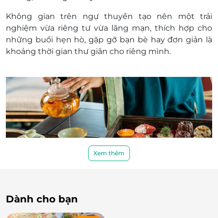
chúng tôi hoàn toàn không chịu trách
nhiệm.
Không gian trên ngự thuyền tạo nên một trải
nghiệm vừa riêng tư vừa lãng mạn, thích hợp cho
những buổi hẹn hò, gặp gỡ bạn bè hay đơn giản là
khoảng thời gian thư giãn cho riêng mình.
Xem thêm
Menu trà chiều đặc sắc
Dành cho bạn
Thực đơn được chọn lọc kỹ lưỡng, hòa quyện giữa