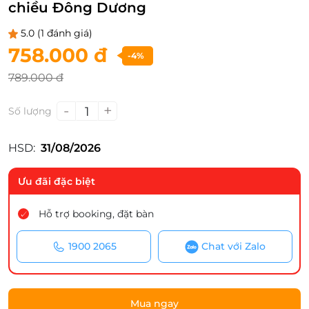
chiều Đông Dương
5.0
(1 đánh giá)
758.000 đ
-4%
789.000 đ
-
+
1
Số lượng
HSD:
31/08/2026
Ưu đãi đặc biệt
Hỗ trợ booking, đặt bàn
1900 2065
Chat với Zalo
Mua ngay