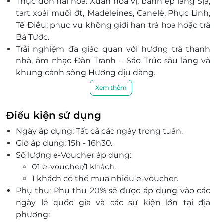
Thực đơn hài hòa: Xuân hòa vị, bánh ép làng Sịa,
tart xoài muối ớt, Madeleines, Canelé, Phục Linh,
Tế Điều; phục vụ không giới hạn trà hoa hoặc trà
Bá Tước.
Trải nghiệm đa giác quan với hương trà thanh
nhã, âm nhạc Đàn Tranh – Sáo Trúc sâu lắng và
khung cảnh sông Hương dịu dàng.
Xuôi dòng Hương Giang, ngắm Nghinh Lương
Xem thêm
Đình, Cầu Nguyễn Hoàng, Kim Long, Phú Mộng
trong không gian an yên, lãng mạn.
Điều kiện sử dụng
Cầu nối du khách với giá trị văn hóa truyền
Ngày áp dụng: Tất cả các ngày trong tuần.
thống qua ẩm thực và nghệ thuật biểu diễn dân
Giờ áp dụng: 15h - 16h30.
gian đương đại.
Số lượng e-Voucher áp dụng:
Đặt voucher qua LifeLink để nhận ưu đãi hấp
01 e-voucher/1 khách.
dẫn và tận hưởng trọn vẹn khoảnh khắc trà
1 khách có thể mua nhiều e-voucher.
chiều đậm chất Cố đô.
Phụ thu: Phụ thu 20% sẽ được áp dụng vào các
ngày lễ quốc gia và các sự kiện lớn tại địa
phương: