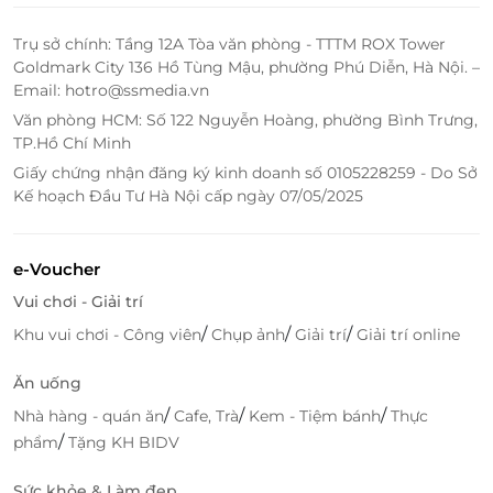
Vãn Trà – Trà chiều Đông Dương trên Ngự thuyền
Trụ sở chính: Tầng 12A Tòa văn phòng - TTTM ROX Tower
Hueritage là sự kết hợp hài hòa giữa ẩm thực, nghệ
Goldmark City 136 Hồ Tùng Mậu, phường Phú Diễn, Hà Nội. –
thuật và cảnh sắc thiên nhiên. Đây là trải nghiệm lý
Email: hotro@ssmedia.vn
tưởng dành cho những ai yêu thích sự tinh tế và
Văn phòng HCM: Số 122 Nguyễn Hoàng, phường Bình Trưng,
muốn khám phá một Huế rất khác – nhẹ nhàng, sâu
TP.Hồ Chí Minh
lắng và đầy chất thơ.
Giấy chứng nhận đăng ký kinh doanh số 0105228259 - Do Sở
Kế hoạch Đầu Tư Hà Nội cấp ngày 07/05/2025
Đặt voucher ngay trên
LifeLink
để tận hưởng buổi
trà chiều đậm phong vị Đông Dương giữa không
gian sông nước hữu tình.
e-Voucher
Vui chơi - Giải trí
/
/
/
Khu vui chơi - Công viên
Chụp ảnh
Giải trí
Giải trí online
LifeLink
Ăn uống
/
/
/
Nhà hàng - quán ăn
Cafe, Trà
Kem - Tiệm bánh
Thực
/
phẩm
Tặng KH BIDV
Sức khỏe & Làm đẹp