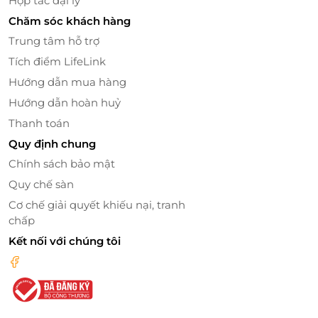
Hợp tác đại lý
Chăm sóc khách hàng
Trung tâm hỗ trợ
Tích điểm LifeLink
Hướng dẫn mua hàng
Hướng dẫn hoàn huỷ
Thanh toán
Đặt Vãn Trà Ngự thuyền Hueritage ưu
Quy định chung
đãi trên LifeLink
Chính sách bảo mật
Quy chế sàn
Vì sao nên đặt qua LifeLink?
Cơ chế giải quyết khiếu nại, tranh
Giá ưu đãi hấp dẫn
chấp
Đặt mua nhanh chóng, tiện lợi
Kết nối với chúng tôi
Thông tin dịch vụ rõ ràng, minh bạch
Nhiều ưu đãi du lịch – trải nghiệm đặc sắc được
cập nhật thường xuyên
Thưởng trà giữa lòng Cố đô