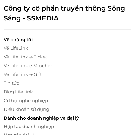
Công ty cổ phần truyền thông Sông
Sáng - SSMEDIA
Về chúng tôi
Hành trình thưởng trà trên sông Hương
Về LifeLink
Địa điểm đón – trả khách: Nghinh Lương Đình,
Về LifeLink e-Ticket
đường Lê Duẩn, Huế
Về LifeLink e-Voucher
Lộ trình di chuyển: Nghinh Lương Đình – Cầu
Về LifeLink e-Gift
Nguyễn Hoàng – Làng Kim Long – Làng Phú Mộng
Tin tức
Trong không gian nên thơ của dòng sông Hương, du
Blog LifeLink
khách có thể vừa nhâm nhi tách trà ấm, vừa ngắm
Cơ hội nghề nghiệp
nhìn cảnh sắc trữ tình của Huế khi chiều buông.
Điều khoản sử dụng
Dành cho doanh nghiệp và đại lý
Hợp tác doanh nghiệp