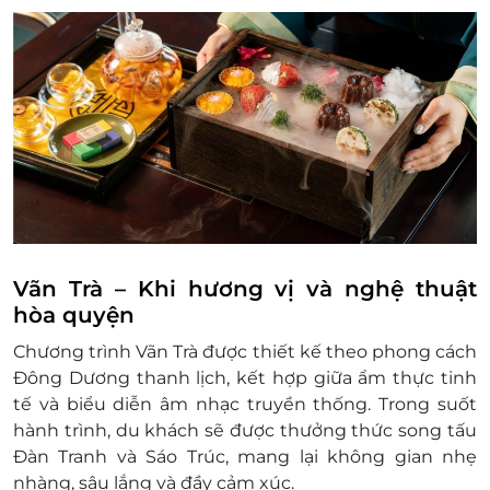
Không áp dụng đồng thời với chương trình
khuyến mại khác.
Mức giá trên đã bao gồm thuế VAT, phí phục
vụ.
Không hoàn/hủy khi đã mua vé.
Để đảm bảo an toàn cho du khách khi trải
nghiệm dịch vụ của Ngự thuyền Hueritage,
từ chối nhận khách dưới 6 tuổi.
Đặt ít nhất 3 ngày trước ngày sử dụng dịch
vụ.
Số lượng khách tối thiểu ghép đoàn để khởi
Vãn Trà – Khi hương vị và nghệ thuật
chạy: 6 khách.
hòa quyện
Điều kiện lưu ý bắt buộc: Để đảm bảo quyền
Chương trình Vãn Trà được thiết kế theo phong cách
lợi, vui lòng liên hệ với chúng tôi để kiểm tra
Đông Dương thanh lịch, kết hợp giữa ẩm thực tinh
tình trạng chỗ trống trên tàu, các khoản phụ
tế và biểu diễn âm nhạc truyền thống. Trong suốt
thu (nếu có) trước khi đặt dịch vụ và thanh
hành trình, du khách sẽ được thưởng thức song tấu
toán. Mọi trường hợp khách hàng đã thanh
Đàn Tranh và Sáo Trúc, mang lại không gian nhẹ
toán nhưng chưa liên hệ trước với LifeLink,
nhàng, sâu lắng và đầy cảm xúc.