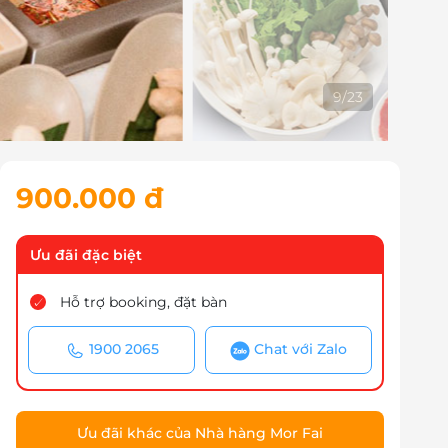
9
/
23
900.000 đ
Ưu đãi đặc biệt
Hỗ trợ booking, đặt bàn
1900 2065
Chat với Zalo
Ưu đãi khác của Nhà hàng Mor Fai