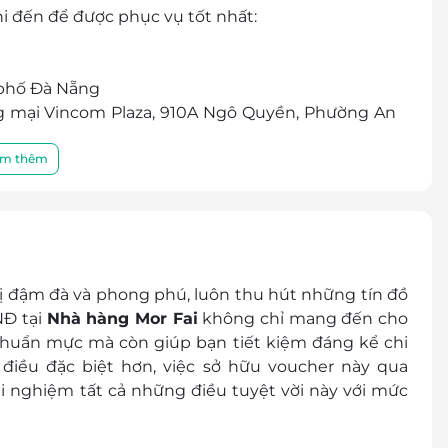
hi đến để được phục vụ tốt nhất:
 phố Đà Nẵng
g mại Vincom Plaza, 910A Ngô Quyền, Phường An
à Nẵng
r/E-Coupon
m thêm
 thành tiền mặt, không trả lại tiền thừa
ình khuyến mãi khác tại nhà hàng
 hình thức để sử dụng nhiều ưu đãi
vị đậm đà và phong phú, luôn thu hút những tín đồ
NĐ tại
Nhà hàng Mor Fai
không chỉ mang đến cho
huẩn mực mà còn giúp bạn tiết kiệm đáng kể chi
điều đặc biệt hơn, việc sở hữu voucher này qua
i nghiệm tất cả những điều tuyệt vời này với mức