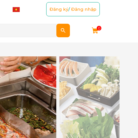
Đăng ký
/
Đăng nhập
0