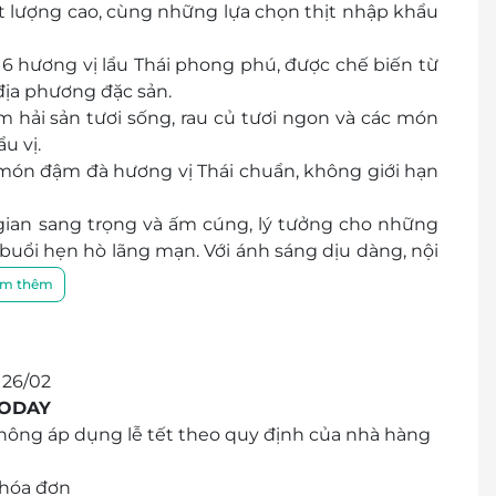
ất lượng cao, cùng những lựa chọn thịt nhập khẩu
n 6 hương vị lẩu Thái phong phú, được chế biến từ
ịa phương đặc sản.
hải sản tươi sống, rau củ tươi ngon và các món
u vị.
0 món đậm đà hương vị Thái chuẩn, không giới hạn
gian sang trọng và ấm cúng, lý tưởng cho những
buổi hẹn hò lãng mạn. Với ánh sáng dịu dàng, nội
ên nghiệp, Mor Fai mang đến cho bạn một không
m thêm
 26/02
TODAY
Không áp dụng lễ tết theo quy định của nhà hàng
 hóa đơn