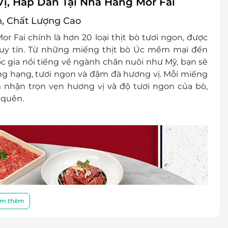
ị, Hấp Dẫn Tại Nhà Hàng Mor Fai
, Chất Lượng Cao
or Fai
chính là
hơn 20 loại thịt bò tươi ngon
, được
uy tín. Từ những miếng thịt bò Úc mềm mại đến
 gia nổi tiếng về ngành chăn nuôi như Mỹ, bạn sẽ
g hạng, tươi ngon và đậm đà hương vị. Mỗi miếng
m nhận trọn vẹn hương vị và độ tươi ngon của bò,
 quên.
m thêm