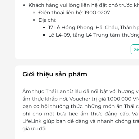
Khách hàng vui lòng liên hệ đặt chỗ trước k
Điện thoại liên hệ: 1900 0207
Địa chỉ:
17 Lê Hồng Phong, Hải Châu, Thành
Lô L4-09, tầng L4 Trung tâm thươn
Hải Bắc, Quận Sơn Trà, Thành phố Đ
Một khách hàng được mua nhiều E-Vouche
Xe
E-Voucher/E-Coupon không có giá trị quy đổi
Không áp dụng đồng thời với các chương tr
Không áp dụng tách bill, tách bàn dưới mọi
Giới thiệu sản phẩm
Giá chưa bao gồm VAT.
Ẩm thực Thái Lan từ lâu đã nổi bật với hương 
ẩm thực khắp nơi. Voucher trị giá 1.000.000 V
bạn cơ hội thưởng thức những món ăn Thái c
phí cho một bữa tiệc ẩm thực đẳng cấp. Và 
LifeLink giúp bạn dễ dàng và nhanh chóng trả
giá ưu đãi.