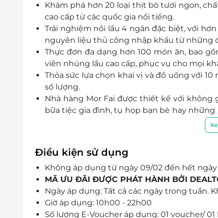
Khám phá hơn 20 loại thịt bò tươi ngon, ch
cao cấp từ các quốc gia nổi tiếng.
Trải nghiệm nồi lẩu 4 ngăn đặc biệt, với hơ
nguyên liệu thủ công nhập khẩu từ những đ
Thực đơn đa dạng hơn 100 món ăn, bao gồm 
viên nhúng lẩu cao cấp, phục vụ cho mọi khẩ
Thỏa sức lựa chọn khai vị và đồ uống với 1
số lượng.
Nhà hàng Mor Fai được thiết kế với không 
bữa tiệc gia đình, tụ họp bạn bè hay những 
thất hiện đại và phong cách phục vụ chuy
Xe
gian thư giãn tuyệt vời.
Điều kiện sử dụng
Không áp dụng từ ngày 09/02 đến hết ngày
MÃ ƯU ĐÃI ĐƯỢC PHÁT HÀNH BỞI DEAL
Ngày áp dụng: Tất cả các ngày trong tuần. 
Giờ áp dụng: 10h00 - 22h00
Số lượng E-Voucher áp dụng: 01 voucher/ 01