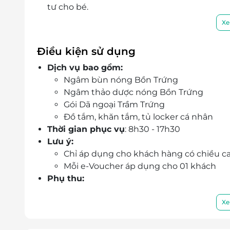
tư cho bé.
Không gian rộng lớn hơn 20ha, thiết kế độ
Xe
check-in siêu hot cho cả gia đình.
Trọn gói combo vui chơi – nghỉ dưỡng – k
Điều kiện sử dụng
hợp gia đình có trẻ nhỏ.
Dịch vụ bao gồm:
Ưu đãi hấp dẫn khi đặt qua LifeLink – tiết 
Ngâm bùn nóng Bồn Trứng
cần xếp hàng mua vé.
Ngâm thảo dược nóng Bồn Trứng
Gói Dã ngoại Trầm Trứng
Đồ tắm, khăn tắm, tủ locker cá nhân
Thời gian phục vụ
: 8h30 - 17h30
Lưu ý:
Chỉ áp dụng cho khách hàng có chiều c
Mỗi e-Voucher áp dụng cho 01 khách
Phụ thu:
Phụ thu vào các ngày Lễ, Tết như: Tết D
01/5. Quốc Khánh 2/9 sẽ được thông báo 
Xe
Thông tin liên hệ:
Địa chỉ: Đại lộ Nguyễn Tất Thành, Phước