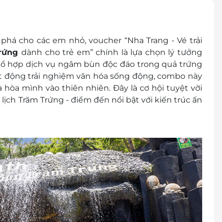
ucher/e-Coupon
há cho các em nhỏ, voucher “Nha Trang - Vé trải
 đổi thành tiền mặt và không hoàn lại tiền thừa
Trứng
dành cho trẻ em” chính là lựa chọn lý tưởng
g trình khuyến mại khác
 tổ hợp dịch vụ ngâm bùn độc đáo trong quả trứng
t động trải nghiệm văn hóa sống động, combo này
 hòa mình vào thiên nhiên. Đây là cơ hội tuyệt vời
ịch Trăm Trứng - điểm đến nổi bật với kiến trúc ấn