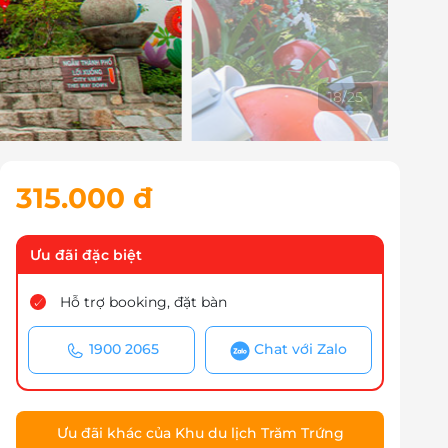
18
/
25
315.000 đ
Ưu đãi đặc biệt
Hỗ trợ booking, đặt bàn
1900 2065
Chat với Zalo
Ưu đãi khác của Khu du lịch Trăm Trứng