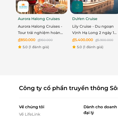
Aurora Halong Cruises
DuYen Cruise
Aurora Halong Cruises -
Lily Cruise - Du ngoạn
Thiên nhiên xanh mát, văn hóa bản địa s
Tour trải nghiệm hoàng
Vịnh Hạ Long 2 ngày 1
hôn trên vịnh Hạ Long
đêm
đ
850.000
đ
5.400.000
đ
950.000
đ
5.900.000
Tận hưởng không gian xanh mát và cảnh quan
5.0
(1 đánh giá)
5.0
(1 đánh giá)
thác nước, làng Tây Nguyên. Đây là cơ hội đ
những câu chuyện văn hóa dân tộc phong phú 
hóa Tây Nguyên - Lak-Konku.
Công ty cổ phần truyền thông S
Về chúng tôi
Dành cho doanh 
đại lý
Về LifeLink