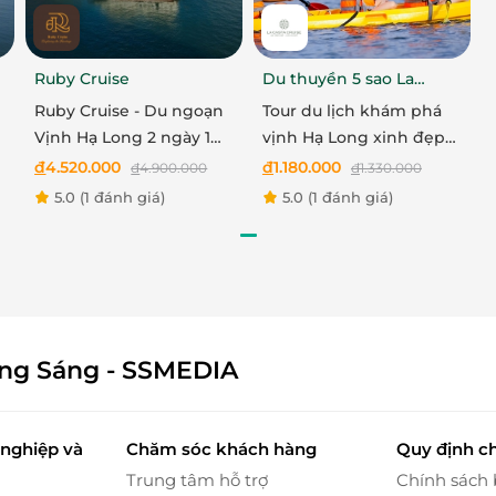
Ruby Cruise
Du thuyền 5 sao La
Casta Cruise
Ruby Cruise - Du ngoạn
Tour du lịch khám phá
inh động
Vịnh Hạ Long 2 ngày 1
vịnh Hạ Long xinh đẹp
đêm
cùng du thuyền La Casta
đ
4.520.000
đ
1.180.000
đ
4.900.000
đ
1.330.000
 ấn tượng với vườn Trứng, công viên danh nhân,
Daily
5.0
(1 đánh giá)
5.0
(1 đánh giá)
ể trẻ em khám phá, chụp hình sáng tạo và ghi nhớ
qua hoạt động vừa học vừa chơi tại khu làng văn
ông Sáng - SSMEDIA
nghiệp và
Chăm sóc khách hàng
Quy định c
Trung tâm hỗ trợ
Chính sách