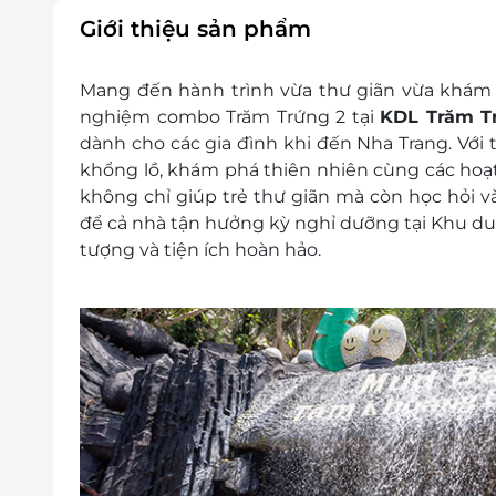
Hotline: 1900 2065
Giới thiệu sản phẩm
Điều kiện khác:
Mỗi khách hàng có thể mua nhiều e-Vo
Mang đến hành trình vừa thư giãn vừa khám p
e-Voucher/e-Coupon không có giá trị quy
nghiệm combo Trăm Trứng 2 tại
KDL Trăm 
Không áp dụng đồng thời với các chươn
dành cho các gia đình khi đến Nha Trang. Với
khổng lồ, khám phá thiên nhiên cùng các hoạ
không chỉ giúp trẻ thư giãn mà còn học hỏi và
để cả nhà tận hưởng kỳ nghỉ dưỡng tại Khu du l
tượng và tiện ích hoàn hảo.