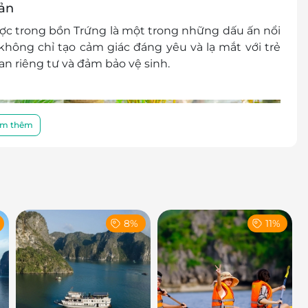
bản
c trong bồn Trứng là một trong những dấu ấn nổi
 không chỉ tạo cảm giác đáng yêu và lạ mắt với trẻ
an riêng tư và đảm bảo vệ sinh.
m thêm
8%
11%