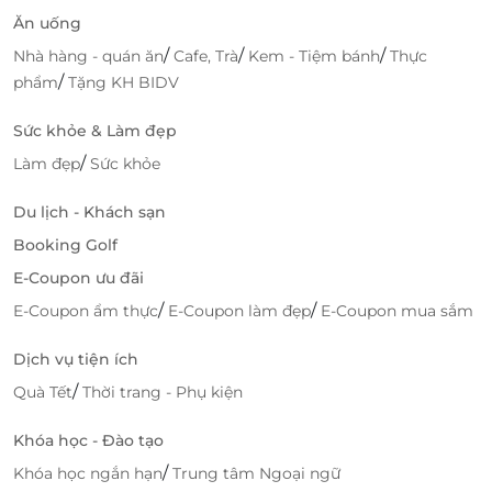
Ăn uống
/
/
/
Nhà hàng - quán ăn
Cafe, Trà
Kem - Tiệm bánh
Thực
/
phẩm
Tặng KH BIDV
Sức khỏe & Làm đẹp
/
Làm đẹp
Sức khỏe
Du lịch - Khách sạn
Booking Golf
E-Coupon ưu đãi
/
/
E-Coupon ẩm thực
E-Coupon làm đẹp
E-Coupon mua sắm
Dịch vụ tiện ích
/
Quà Tết
Thời trang - Phụ kiện
Khóa học - Đào tạo
/
Khóa học ngắn hạn
Trung tâm Ngoại ngữ