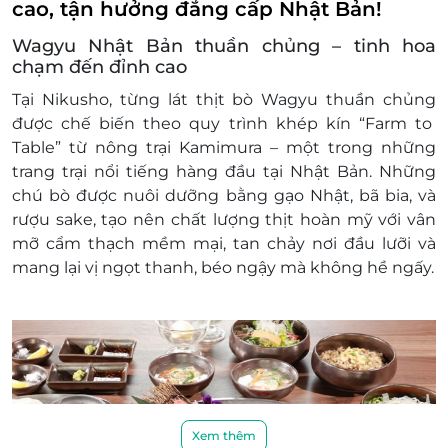
cao, tận hưởng đẳng cấp Nhật Bản!
Wagyu Nhật Bản thuần chủng – tinh hoa
chạm đến đỉnh cao
Tại Nikusho, từng lát
thịt bò Wagyu thuần chủng
được chế biến theo quy trình khép kín “
Farm to
Table
” từ nông trại Kamimura – một trong những
trang trại nổi tiếng hàng đầu tại Nhật Bản. Những
chú bò được nuôi dưỡng bằng
gạo Nhật
,
bã bia
, và
rượu sake
, tạo nên chất lượng thịt hoàn mỹ với
vân
mỡ cẩm thạch mềm mại
, tan chảy nơi đầu lưỡi và
mang lại vị ngọt thanh, béo ngậy mà không hề ngấy.
Xem thêm