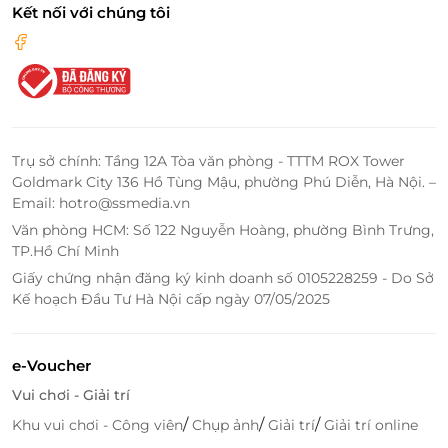
Ưu đãi giới hạn – Voucher giảm giá 100.000đ
Kết nối với chúng tôi
Nhanh tay sở hữu
e-Coupon 100.000đ
dành riêng
cho hóa đơn từ 1.000.000đ tại Nikusho. Cơ hội
thưởng thức ẩm thực Nhật Bản đỉnh cao với mức giá
ưu đãi – chỉ có tại LifeLink.
Đừng bỏ lỡ cơ hội sở hữu
voucher giảm giá
100.000đ
Trụ sở chính: Tầng 12A Tòa văn phòng - TTTM ROX Tower
tại
Nikusho Japanese Wagyu
, tận hưởng món bò
Goldmark City 136 Hồ Tùng Mậu, phường Phú Diễn, Hà Nội. –
Wagyu thượng hạng trong không gian sang trọng,
Email: hotro@ssmedia.vn
đậm chất Nhật. Chỉ với vài bước
đặt dịch vụ tiện lợi
Văn phòng HCM: Số 122 Nguyễn Hoàng, phường Bình Trưng,
qua LifeLink, bạn đã có thể sẵn sàng cho một bữa
TP.Hồ Chí Minh
tiệc đẳng cấp.
Giấy chứng nhận đăng ký kinh doanh số 0105228259 - Do Sở
Kế hoạch Đầu Tư Hà Nội cấp ngày 07/05/2025
Truy cập
LifeLink
để đặt mua ngay hôm nay!
e-Voucher
LifeLink
Vui chơi - Giải trí
/
/
/
Khu vui chơi - Công viên
Chụp ảnh
Giải trí
Giải trí online