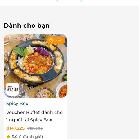
Dành cho bạn
Yakiniku chuẩn Nhật – Nghệ thuật nướng tại
2%
bàn
Bạn không chỉ ăn một bữa ăn – bạn đang thưởng
thức một
nghệ thuật sống
. Wagyu tại Nikusho được
nướng trực tiếp tại bàn
, giúp giữ trọn độ mềm mại,
thơm lừng quyến rũ ngay từ giây đầu chạm lửa. Mỗi
lát thịt là một tuyệt phẩm, vừa đủ để tan chảy trong
miệng, nhưng đọng lại mãi dư vị khó quên.
Spicy Box
Voucher Buffet dành cho
1 nguời tại Spicy Box
đ
147.225
đ
151.000
5.0
(1 đánh giá)