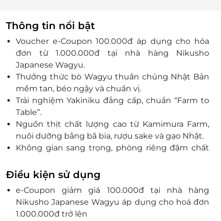
Thông tin nổi bật
Voucher e-Coupon 100.000đ áp dụng cho hóa
đơn từ 1.000.000đ tại nhà hàng Nikusho
Japanese Wagyu.
Thưởng thức bò Wagyu thuần chủng Nhật Bản
mềm tan, béo ngậy và chuẩn vị.
Trải nghiệm Yakiniku đẳng cấp, chuẩn “Farm to
Table”.
Nguồn thịt chất lượng cao từ Kamimura Farm,
nuôi dưỡng bằng bã bia, rượu sake và gạo Nhật.
Không gian sang trọng, phòng riêng đậm chất
Nhật, giữ trọn riêng tư.
Đặt dịch vụ tiện lợi, nhanh chóng qua LifeLink.
Điều kiện sử dụng
Voucher giảm giá hấp dẫn, số lượng có hạn.
e-Coupon giảm giá 100.000đ tại nhà hàng
Nikusho Japanese Wagyu áp dụng cho hoá đơn
1.000.000đ trở lên