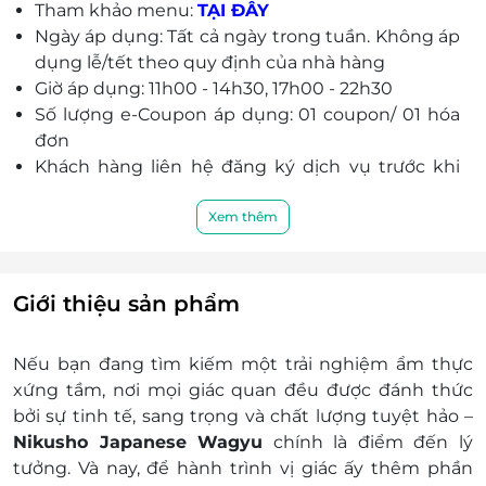
Tham khảo menu:
TẠI ĐÂY
Ngày áp dụng: Tất cả ngày trong tuần. Không áp
dụng lễ/tết theo quy định của nhà hàng
Giờ áp dụng: 11h00 - 14h30, 17h00 - 22h30
Số lượng e-Coupon áp dụng: 01 coupon/ 01 hóa
đơn
Khách hàng liên hệ đăng ký dịch vụ trước khi
đến để được phục vụ tốt nhất:
Hotline: 096 596 6942
Xem thêm
Địa chỉ: 42 Yên Phụ, Trúc Bạch, Ba Đình, Hà
Nội
Điều kiện khác:
Giới thiệu sản phẩm
e-Coupon không có giá trị quy đổi thành
tiền mặt, không trả lại tiền thừa
Nếu bạn đang tìm kiếm một trải nghiệm ẩm thực
Không áp dụng đồng thời với chương trình
xứng tầm, nơi mọi giác quan đều được đánh thức
khuyến mại khác
bởi sự tinh tế, sang trọng và chất lượng tuyệt hảo –
Giá bán chưa bao gồm phí dịch vụ 5%
Nikusho Japanese Wagyu
chính là điểm đến lý
e-Coupon đã bao gồm VAT.
tưởng. Và nay, để hành trình vị giác ấy thêm phần