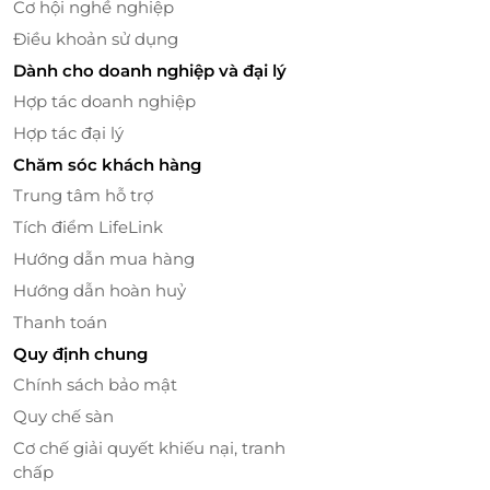
Cơ hội nghề nghiệp
Điều khoản sử dụng
Dành cho doanh nghiệp và đại lý
Hợp tác doanh nghiệp
Hợp tác đại lý
Chăm sóc khách hàng
LifeLink – Nền tảng đặt dịch vụ tiện lợi,
Trung tâm hỗ trợ
ưu đãi hấp dẫn
Tích điểm LifeLink
Đặt dịch vụ tiện lợi – Trải nghiệm mua sắm
Hướng dẫn mua hàng
thông minh
Hướng dẫn hoàn huỷ
LifeLink
là nền tảng tích hợp nhiều ưu đãi, giúp bạn
Thanh toán
dễ dàng tiếp cận các dịch vụ cao cấp với mức giá ưu
Quy định chung
việt. Chỉ vài thao tác đơn giản, bạn có thể
đặt dịch vụ
Chính sách bảo mật
tiện lợi
, nhận ngay
voucher giảm giá
để trải nghiệm
Quy chế sàn
ẩm thực tại những địa điểm sang trọng như
Cơ chế giải quyết khiếu nại, tranh
Nikusho.
chấp