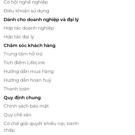
Cơ hội nghề nghiệp
yêu thích bò Wagyu.
Điều khoản sử dụng
Truy cập ngay
LifeLink.vn
để đặt bàn và nhận ưu đãi
Dành cho doanh nghiệp và đại lý
hôm nay!
Hợp tác doanh nghiệp
Hợp tác đại lý
LifeLink
Chăm sóc khách hàng
Trung tâm hỗ trợ
Tích điểm LifeLink
Hướng dẫn mua hàng
Hướng dẫn hoàn huỷ
Thanh toán
Quy định chung
Chính sách bảo mật
Quy chế sàn
Cơ chế giải quyết khiếu nại, tranh
chấp