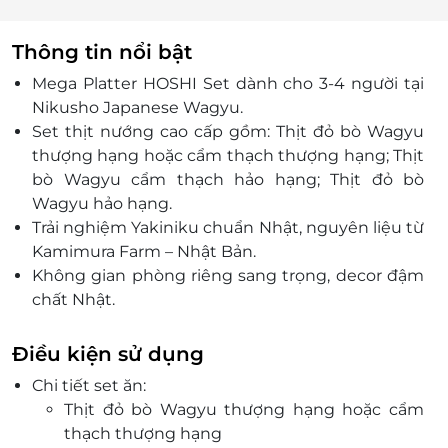
Thông tin nổi bật
Mega Platter HOSHI Set dành cho 3-4 người tại
Nikusho Japanese Wagyu.
Set thịt nướng cao cấp gồm: Thịt đỏ bò Wagyu
thượng hạng hoặc cẩm thạch thượng hạng; Thịt
bò Wagyu cẩm thạch hảo hạng; Thịt đỏ bò
Wagyu hảo hạng.
Trải nghiệm Yakiniku chuẩn Nhật, nguyên liệu từ
Kamimura Farm – Nhật Bản.
Không gian phòng riêng sang trọng, decor đậm
chất Nhật.
Đặt dịch vụ tiện lợi qua LifeLink, nhận ngay
voucher giảm giá hấp dẫn.
Điều kiện sử dụng
Lý tưởng cho buổi tiệc ấm cúng hoặc tiếp khách
Chi tiết set ăn:
đẳng cấp.
Thịt đỏ bò Wagyu thượng hạng hoặc cẩm
thạch thượng hạng