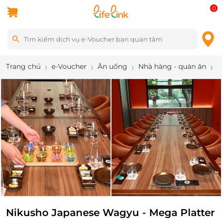
0
Trang chủ
e-Voucher
Ăn uống
Nhà hàng - quán ăn
N
4
/
5
Nikusho Japanese Wagyu - Mega Platter