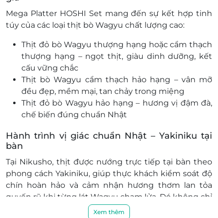
Mega Platter HOSHI Set
mang đến sự kết hợp tinh
túy của các loại thịt bò Wagyu chất lượng cao:
Thịt đỏ bò Wagyu thượng hạng hoặc cẩm thạch
thượng hạng
– ngọt thịt, giàu dinh dưỡng, kết
cấu vững chắc
Thịt bò Wagyu cẩm thạch hảo hạng
– vân mỡ
đều đẹp, mềm mại, tan chảy trong miệng
Thịt đỏ bò Wagyu hảo hạng
– hương vị đậm đà,
chế biến đúng chuẩn Nhật
Hành trình vị giác chuẩn Nhật – Yakiniku tại
bàn
Tại Nikusho,
thịt được nướng trực tiếp tại bàn
theo
phong cách
Yakiniku
, giúp thực khách kiểm soát độ
chín hoàn hảo và cảm nhận hương thơm lan tỏa
quyến rũ khi từng lát Wagyu chạm lửa. Đó không chỉ
là ăn – mà là
một nghi thức thưởng thức đầy tính
Xem thêm