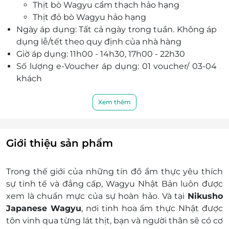
Thịt bò Wagyu cẩm thạch hảo hạng
Thịt đỏ bò Wagyu hảo hạng
Ngày áp dụng: Tất cả ngày trong tuần. Không áp
dụng lễ/tết theo quy định của nhà hàng
Giờ áp dụng: 11h00 - 14h30, 17h00 - 22h30
Số lượng e-Voucher áp dụng: 01 voucher/ 03-04
khách
Khách hàng liên hệ đăng ký dịch vụ trước khi
đến để được phục vụ tốt nhất:
Xem thêm
Hotline: 096 596 6942
Địa chỉ: 42 Yên Phụ, Ba Đình, Hà Nội
Điều kiện khác:
Giới thiệu sản phẩm
e-Voucher không có giá trị quy đổi thành
tiền mặt, không trả lại tiền thừa
Trong thế giới của những tín đồ ẩm thực yêu thích
Không áp dụng đồng thời với chương trình
sự tinh tế và đẳng cấp, Wagyu Nhật Bản luôn được
khuyến mại khác
xem là chuẩn mực của sự hoàn hảo. Và tại
Nikusho
Giá bán chưa bao gồm VAT và phí dịch vụ,
Japanese Wagyu
, nơi tinh hoa ẩm thực Nhật được
nhà hàng luôn thu VAT và phí dịch vụ, khách
tôn vinh qua từng lát thịt, bạn và người thân sẽ có cơ
hàng vui lòng thanh toán tại quầy thu ngân