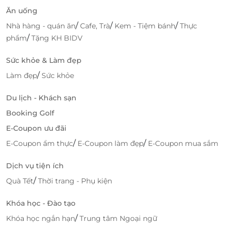
Ăn uống
/
/
/
Nhà hàng - quán ăn
Cafe, Trà
Kem - Tiệm bánh
Thực
/
phẩm
Tặng KH BIDV
Sức khỏe & Làm đẹp
/
Làm đẹp
Sức khỏe
Du lịch - Khách sạn
Booking Golf
E-Coupon ưu đãi
/
/
E-Coupon ẩm thực
E-Coupon làm đẹp
E-Coupon mua sắm
Dịch vụ tiện ích
/
Quà Tết
Thời trang - Phụ kiện
Khóa học - Đào tạo
/
Khóa học ngắn hạn
Trung tâm Ngoại ngữ