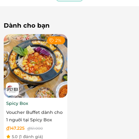
nghệ thuật
, nơi bạn kết nối cùng món ăn và người
thân yêu trong một trải nghiệm ẩm thực hiếm có.
Không gian sang trọng – Riêng tư tuyệt đối
Dành cho bạn
Đi cùng chất lượng món ăn là
không gian phòng
riêng
được thiết kế tinh tế theo phong cách Nhật
2%
Bản hiện đại. Nikusho mang đến sự riêng tư, yên
tĩnh – lý tưởng cho những buổi gặp mặt gia đình,
hẹn hò thân mật hay chiêu đãi đối tác, bạn bè một
cách trang trọng và đẳng cấp.
Spicy Box
Voucher Buffet dành cho
1 nguời tại Spicy Box
đ
147.225
đ
151.000
5.0
(1 đánh giá)