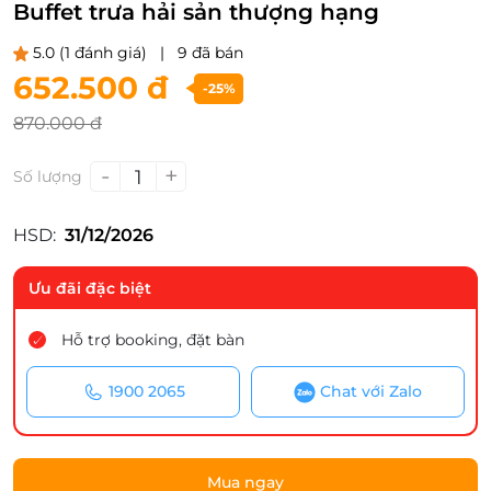
Buffet trưa hải sản thượng hạng
5.0
(1 đánh giá)
|
9 đã bán
652.500 đ
-25%
870.000 đ
-
+
1
Số lượng
HSD:
31/12/2026
Ưu đãi đặc biệt
Hỗ trợ booking, đặt bàn
1900 2065
Chat với Zalo
Mua ngay