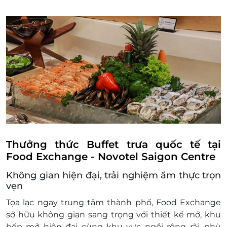
phép được cáo lỗi nếu không còn chỗ trống.
Điện thoại: 077 863 8167 hoặc 028 3520 4884.
Địa chỉ: Novotel Saigon Centre: 167 Hai Bà
Trưng, Phường Xuân Hòa, TP. Hồ Chí Minh
Một khách hàng được mua nhiều E-Voucher/E-
Coupon
E-Voucher/E-Coupon không có giá trị quy đổi
thành tiền mặt, không trả lại tiền thừa.
Không áp dụng đồng thời cùng lúc với các
chương trình khuyến mại khác tại nhà hàng.
Thưởng thức Buffet trưa quốc tế tại
Food Exchange - Novotel Saigon Centre
Không gian hiện đại, trải nghiệm ẩm thực trọn
vẹn
Tọa lạc ngay trung tâm thành phố, Food Exchange
sở hữu không gian sang trọng với thiết kế mở, khu
bếp mở hiện đại cùng khu vực ngồi rộng rãi, phù