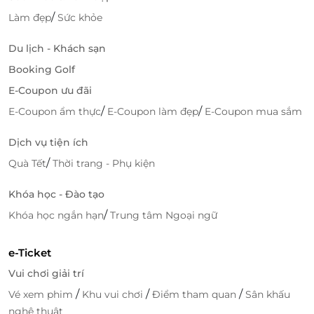
/
Làm đẹp
Sức khỏe
Kết thúc ngọt ngào cùng quầy tráng miệng
Du lịch - Khách sạn
Khép lại bữa tiệc là quầy tráng miệng đầy màu sắc
Booking Golf
với bánh ngọt phong cách Âu, các món chè truyền
E-Coupon ưu đãi
thống Việt Nam, kem nhiều hương vị và trái cây tươi
/
/
E-Coupon ẩm thực
E-Coupon làm đẹp
E-Coupon mua sắm
theo mùa. Sự kết hợp hài hòa giữa ẩm thực quốc tế,
nguyên liệu chất lượng và không gian hiện đại đã
Dịch vụ tiện ích
tạo nên trải nghiệm buffet trưa đáng nhớ tại Food
/
Quà Tết
Thời trang - Phụ kiện
Exchange, Novotel SaigonCentre, nơi mỗi bữa ăn
đều trở thành một dịp để tận hưởng những hương
Khóa học - Đào tạo
vị tinh tế và những khoảnh khắc đáng chia sẻ.
/
Khóa học ngắn hạn
Trung tâm Ngoại ngữ
e-Ticket
Vui chơi giải trí
/
/
/
Vé xem phim
Khu vui chơi
Điểm tham quan
Sân khấu
nghệ thuật