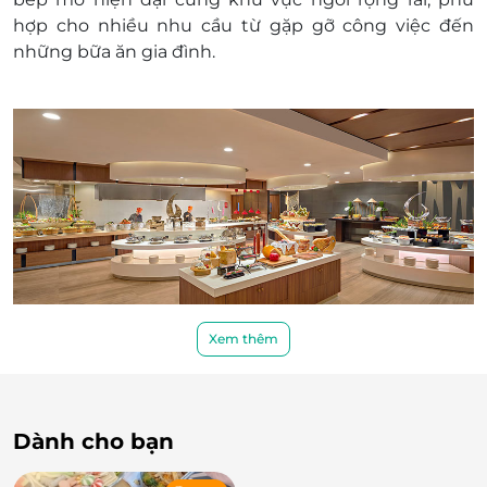
hợp cho nhiều nhu cầu từ gặp gỡ công việc đến
những bữa ăn gia đình.
Xem thêm
Khởi đầu đầy cảm hứng với quầy khai vị
Hành trình ẩm thực bắt đầu cùng quầy khai vị đa
dạng với các món sashimi cá hồi, cá ngừ tươi, sushi,
Dành cho bạn
maki, thịt nguội, cá hun khói cùng nhiều loại salad và