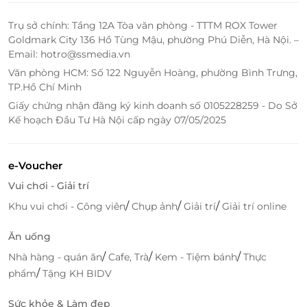
Trụ sở chính: Tầng 12A Tòa văn phòng - TTTM ROX Tower
Goldmark City 136 Hồ Tùng Mậu, phường Phú Diễn, Hà Nội. –
Email: hotro@ssmedia.vn
Văn phòng HCM: Số 122 Nguyễn Hoàng, phường Bình Trưng,
TP.Hồ Chí Minh
Giấy chứng nhận đăng ký kinh doanh số 0105228259 - Do Sở
Kế hoạch Đầu Tư Hà Nội cấp ngày 07/05/2025
e-Voucher
Vui chơi - Giải trí
/
/
/
Khu vui chơi - Công viên
Chụp ảnh
Giải trí
Giải trí online
Ăn uống
/
/
/
Nhà hàng - quán ăn
Cafe, Trà
Kem - Tiệm bánh
Thực
/
phẩm
Tặng KH BIDV
Sức khỏe & Làm đẹp