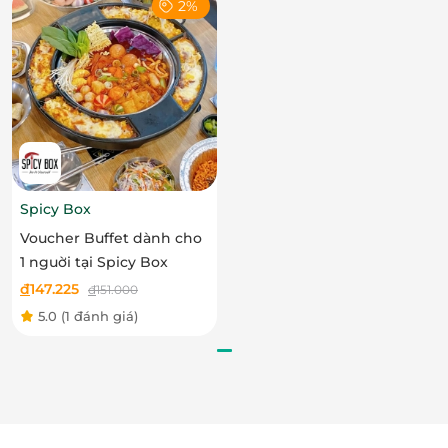
món nguội mang hương vị Á – Âu. Mỗi món ăn đều
2%
được chế biến từ nguyên liệu tươi ngon, cân bằng
giữa hương vị và cách trình bày tinh tế.
Spicy Box
Voucher Buffet dành cho
1 nguời tại Spicy Box
đ
147.225
đ
151.000
5.0
(1 đánh giá)
Thưởng thức hải sản tươi ngon
Một trong những điểm nhấn của buffet là quầy hải
sản với nhiều lựa chọn hấp dẫn như hàu, vẹm, tôm
sú, bạch tuộc, sò điệp, ốc, sashimi cá hồi, cá ngừ. Hải