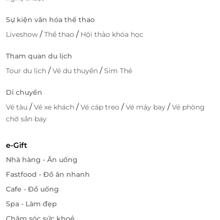
Sự kiện văn hóa thể thao
/
/
Liveshow
Thể thao
Hội thảo khóa học
Tham quan du lịch
Dịch vụ tiện lợi, tận hưởng ưu đãi với
/
/
Tour du lịch
Vé du thuyền
Sim Thẻ
LifeLink
Di chuyển
Giới thiệu LifeLink – Nền tảng ưu đãi thông
/
/
/
/
Vé tàu
Vé xe khách
Vé cáp treo
Vé máy bay
Vé phòng
minh
chờ sân bay
LifeLink
là nền tảng cung cấp
voucher giảm giá
uy
tín, cho phép bạn
đặt dịch vụ tiện lợi
, nhanh chóng
e-Gift
và an toàn. Với hệ thống đa dạng dịch vụ từ ăn uống,
Nhà hàng - Ăn uống
nghỉ dưỡng đến spa và giải trí, LifeLink giúp bạn tiết
kiệm chi phí mà vẫn tận hưởng cuộc sống chất
Fastfood - Đồ ăn nhanh
lượng.
Cafe - Đồ uống
Spa - Làm đẹp
Trải nghiệm ưu đãi hấp dẫn – Tiện lợi chỉ với
vài bước
Chăm sóc sức khoẻ