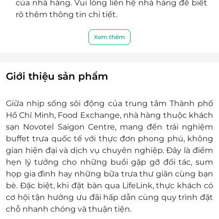
của nhà hàng. Vui lòng liên hệ nhà hàng để biết
rõ thêm thông tin chi tiết.
Giờ áp dụng: 11h30 - 14h00.
Dịch vụ không áp dụng: Không áp dụng mua
Xem thêm
mang về.
Đã bao gồm phí phục vụ và thuế GTGT. Nhà
hàng chịu trách nhiệm xuất hóa đơn khi khách
Giới thiệu sản phẩm
hàng yêu cầu (trên giá bán voucher & phát sinh
nếu có).
Giữa nhịp sống sôi động của trung tâm Thành phố
Số lượng E-Voucher áp dụng: Sử dụng 01
Hồ Chí Minh, Food Exchange, nhà hàng thuộc khách
voucher/ 01 người lớn (Không bù thêm tiền).
sạn Novotel Saigon Centre, mang đến trải nghiệm
Chính sách trẻ em:
buffet trưa quốc tế với thực đơn phong phú, không
Dưới 6 tuổi: Miễn phí.
gian hiện đại và dịch vụ chuyên nghiệp. Đây là điểm
Từ 6 - 11 tuổi: 435.000 VNĐ/ trẻ (Đã bao gồm
hẹn lý tưởng cho những buổi gặp gỡ đối tác, sum
VAT).
họp gia đình hay những bữa trưa thư giãn cùng bạn
Từ 12 tuổi trở lên: Tính 01 voucher như người
bè. Đặc biệt, khi đặt bàn qua LifeLink, thực khách có
lớn.
cơ hội tận hưởng ưu đãi hấp dẫn cùng quy trình đặt
Khách hàng vui lòng đặt chỗ trước khi đến.
chỗ nhanh chóng và thuận tiện.
Trường hợp không đặt chỗ trước, nhà hàng xin