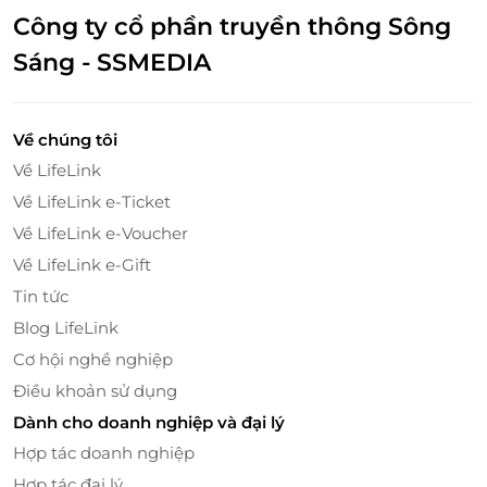
sản được chế biến theo nhiều phong cách như hấp,
Công ty cổ phần truyền thông Sông
nướng, xào hoặc kết hợp cùng các loại sốt đặc trưng
Sáng - SSMEDIA
như bơ tỏi, sa tế, tiêu đen, tiêu xanh hay chanh dây,
mang đến hương vị đa dạng cho thực khách.
Về chúng tôi
Về LifeLink
Về LifeLink e-Ticket
Về LifeLink e-Voucher
Về LifeLink e-Gift
Tin tức
Blog LifeLink
Cơ hội nghề nghiệp
Điều khoản sử dụng
Dành cho doanh nghiệp và đại lý
Hợp tác doanh nghiệp
Không thể bỏ lỡ quầy carving và các món
nóng đặc sắc
Hợp tác đại lý