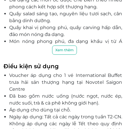
phong cách kết hợp sốt thượng hạng.
Quầy salad sáng tạo, nguyên liệu tươi sạch, cân
bằng dinh dưỡng.
Quầy khai vị phong phú, quầy carving hấp dẫn,
đảo món nóng đa dạng.
Món nóng phong phú, đa dạng khẩu vị từ Á
sang Âu.
Xem thêm
Tráng miệng với bánh Âu, chè Việt, kem, trái cây
tươi.
Điều kiện sử dụng
Không gian sang trọng, khu vực bếp mở cho trải
Voucher áp dụng cho 1 vé International Buffet
nghiệm trực tiếp.
trưa hải sản thượng hạng tại Novotel Saigon
Thực đơn được thiết kế bởi đầu bếp chuyên
Centre
nghiệp, bày trí bắt mắt.
Đã bao gồm nước uống (nước ngọt, nước ép,
nước suối, trà & cà phê không giới hạn).
Áp dụng cho dùng tại chỗ.
Ngày áp dụng: Tất cả các ngày trong tuần T2-CN.
Không áp dụng các ngày lễ Tết theo quy định