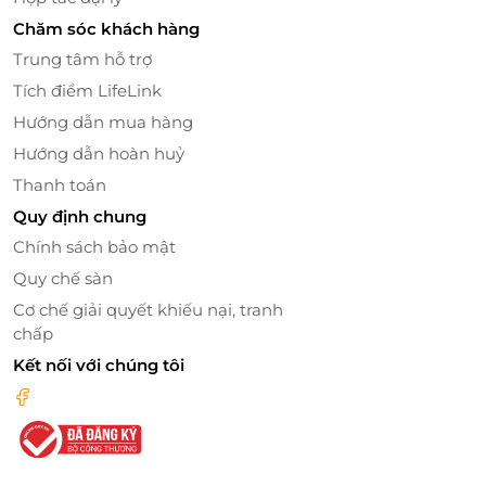
Chăm sóc khách hàng
Quầy carving phục vụ các món được chế biến trực
tiếp như thịt bò nướng, gà quay, cá nướng nguyên
Trung tâm hỗ trợ
con và các món thịt sốt đặc biệt. Bên cạnh đó là thực
Tích điểm LifeLink
đơn món nóng phong phú với các món Á – Âu được
Hướng dẫn mua hàng
thay đổi thường xuyên, từ vịt quay da giòn, cá hấp
Hướng dẫn hoàn huỷ
kiểu Á, mì Ý, cơm chiên đến các món hải sản chiên và
Thanh toán
nhiều lựa chọn hấp dẫn khác, đáp ứng đa dạng khẩu
vị của thực khách.
Quy định chung
Chính sách bảo mật
Quy chế sàn
Cơ chế giải quyết khiếu nại, tranh
chấp
Kết nối với chúng tôi