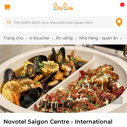
0
Trang chủ
e-Voucher
Ăn uống
Nhà hàng - quán ăn
N
9
/
17
Novotel Saigon Centre - International