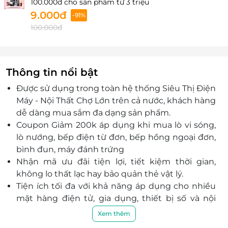
100.000đ cho sản phẩm từ 3 triệu
Số 267 Quốc lộ 13, Tổ 18, Khu phố 2, Phường Bến Cát,
9.000đ
Thành phố Hồ Chí Minh
-91%
100.000đ
606-608-610-612 Lê Văn Khương, Khu phố 7, Phường
Thới An, Thành phố Hồ Chí Minh
475 đường Tô Ký, Ấp Nam Thới, Xã Đông Thạnh,
Thành phố Hồ Chí Minh
Thông tin nổi bật
Tầng Trệt, Lầu 1, Cao Ốc Lương Định Của, Phường
Được sử dụng trong toàn hệ thống Siêu Thị Điện
Bình Trưng, Thành phố Hồ Chí Minh
Máy - Nội Thất Chợ Lớn trên cả nước, khách hàng
685 Phan Văn Trị, Phường Hạnh Thông, Thành phố
dễ dàng mua sắm đa dạng sản phẩm.
Hồ Chí Minh
Coupon Giảm 200k áp dụng khi mua lò vi sóng,
246 Đường Mười Ba Tháng Ba, Khu phố 4B, Xã Dầu
lò nướng, bếp điện từ đơn, bếp hồng ngoại đơn,
Tiếng, Thành phố Hồ Chí Minh
bình đun, máy đánh trứng
Tầng hầm B1, Tòa nhà Gigamall, 240-242 Phạm Văn
Nhận mã ưu đãi tiện lợi, tiết kiệm thời gian,
Đồng, Phường Hiệp Bình, Thành phố Hồ Chí Minh
không lo thất lạc hay bảo quản thẻ vật lý.
520 Huỳnh Tấn Phát, Phường Tân Thuận, Thành phố
Tiện ích tối đa với khả năng áp dụng cho nhiều
Hồ Chí Minh
mặt hàng điện tử, gia dụng, thiết bị số và nội
Tòa nhà H2 - 196 Hoàng Diệu, Phường Khánh Hội,
thất.
Thành phố Hồ Chí Minh
Xem thêm
Cơ hội tiết kiệm lên đến 200.000 VND khi sở hữu
Lô G, Chung Cư Hùng Vương, Phường Chợ Lớn,