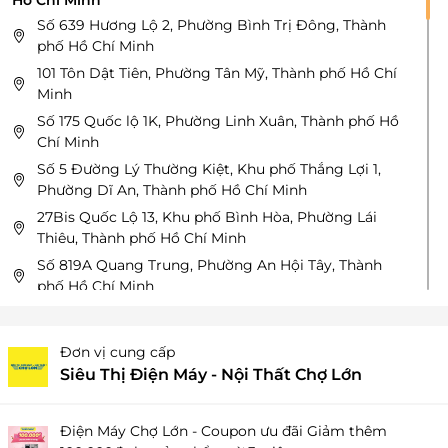
Hồ Chí Minh
Số 639 Hương Lộ 2, Phường Bình Trị Đông, Thành
phố Hồ Chí Minh
101 Tôn Dật Tiên, Phường Tân Mỹ, Thành phố Hồ Chí
Minh
Số 175 Quốc lộ 1K, Phường Linh Xuân, Thành phố Hồ
Chí Minh
Số 5 Đường Lý Thường Kiệt, Khu phố Thắng Lợi 1,
Phường Dĩ An, Thành phố Hồ Chí Minh
27Bis Quốc Lộ 13, Khu phố Bình Hòa, Phường Lái
Thiêu, Thành phố Hồ Chí Minh
Số 819A Quang Trung, Phường An Hội Tây, Thành
phố Hồ Chí Minh
Số 504 Nguyễn An Ninh, Phường Tam Thắng, Thành
phố Hồ Chí Minh
Đơn vị cung cấp
322-324 Tân Kỳ Tân Quý, Phường Tân Sơn Nhì, Thành
Siêu Thị Điện Máy - Nội Thất Chợ Lớn
Phố Hồ Chí Minh
103-105-107 Lý Thường Kiệt, Phường Tân Thành, Tỉnh
Cà Mau
Điện Máy Chợ Lớn - Coupon ưu đãi Giảm thêm