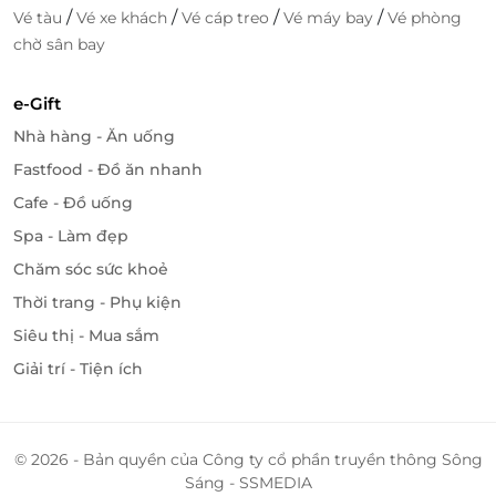
Giang
/
/
/
/
Vé tàu
Vé xe khách
Vé cáp treo
Vé máy bay
Vé phòng
chờ sân bay
Cà Mau
Ấp Bà Điều, Phường Lý Văn Lâm, Tỉnh Cà Mau
e-Gift
Số 135A/10 Đường Trần Phú Nối Dài, Phường Bạc
Liêu, Tỉnh Cà Mau
Nhà hàng - Ăn uống
Fastfood - Đồ ăn nhanh
Cafe - Đồ uống
Spa - Làm đẹp
Chăm sóc sức khoẻ
Thời trang - Phụ kiện
Siêu thị - Mua sắm
Giải trí - Tiện ích
© 2026 - Bản quyền của Công ty cổ phần truyền thông Sông
Sáng - SSMEDIA