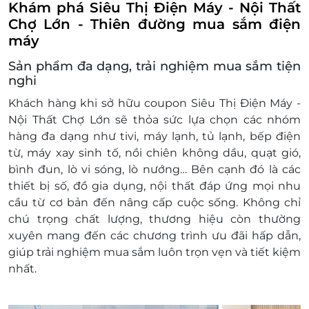
Không được cộng dồn giá trị, không quy đổi
Khám phá Siêu Thị Điện Máy - Nội Thất
Số 832-834 đường Phan Châu Trinh, Phường Hương
thành tiền.
Chợ Lớn - Thiên đường mua sắm điện
Trà, Thành phố Đà Nẵng
Mỗi mã code chỉ sử dụng 1 lần và giảm giá
máy
116-118-120-122 Nguyễn Tri Phương, Phường Thanh
cho 1 sản phẩm duy nhất.
Sản phẩm đa dạng, trải nghiệm mua sắm tiện
Khê, Thành phố Đà Nẵng
nghi
425-427 Hai Bà Trưng, Phường Hội An Đông, Thành
phố Đà Nẵng
Khách hàng khi sở hữu coupon Siêu Thị Điện Máy -
Nội Thất Chợ Lớn sẽ thỏa sức lựa chọn các nhóm
Huế
hàng đa dạng như tivi, máy lạnh, tủ lạnh, bếp điện
100 Lê Lợi, Phường Thuận Hóa, Thành phố Huế
từ, máy xay sinh tố, nồi chiên không dầu, quạt gió,
27 Trần Phú, Phường Thuận Hóa, Thành phố Huế
bình đun, lò vi sóng, lò nướng… Bên cạnh đó là các
thiết bị số, đồ gia dụng, nội thất đáp ứng mọi nhu
Cần Thơ
cầu từ cơ bản đến nâng cấp cuộc sống. Không chỉ
Số 217 Quốc Lộ 1A, Phường Sóc Trăng, Thành phố
chú trọng chất lượng, thương hiệu còn thường
Cần Thơ
xuyên mang đến các chương trình ưu đãi hấp dẫn,
Khu vực 2, Đường Võ Văn Kiệt, Phường Vị Tân, Thành
giúp trải nghiệm mua sắm luôn trọn vẹn và tiết kiệm
phố Cần Thơ
nhất.
02 Trần Phú, Khóm An Thạnh A, Phường An Bình,
Tỉnh Đồng Tháp
155-157-159-161, Đường 3/2, Phường Tân An, Thành