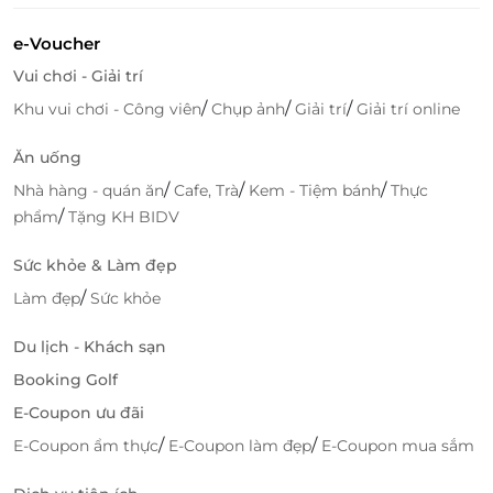
Số 176, Đường 30/04, Khu phố 4, Phường Tân Ninh,
Tỉnh Tây Ninh
e-Voucher
86, Nguyễn Văn Siêu, Xã Bến Lức, Tỉnh Tây Ninh
Vui chơi - Giải trí
Số 209 Tỉnh Lộ 825, Xã Đức Hòa, Tỉnh Tây Ninh
/
/
/
Khu vui chơi - Công viên
Chụp ảnh
Giải trí
Giải trí online
Vĩnh Long
Ăn uống
Đường Võ Nguyên Giáp, Khóm 6, Phường Nguyệt
/
/
/
Nhà hàng - quán ăn
Cafe, Trà
Kem - Tiệm bánh
Thực
Hóa, Tỉnh Vĩnh Long
/
phẩm
Tặng KH BIDV
171D, Đường Võ Nguyên Giáp, Ấp Bình Thành,
Phường Bến Tre, Tỉnh Vĩnh Long
Sức khỏe & Làm đẹp
Số 310, Quốc lộ 53, Xã Long Hồ, Tỉnh Vĩnh Long
/
Làm đẹp
Sức khỏe
Đồng Tháp
Số 35 Đường Ấp Bắc, Phường Đạo Thạnh, Tỉnh Đồng
Du lịch - Khách sạn
Tháp
Booking Golf
Khu phố Hưng Hòa, Phường Sơn Qui, Tỉnh Đồng
E-Coupon ưu đãi
Tháp
/
/
E-Coupon ẩm thực
E-Coupon làm đẹp
E-Coupon mua sắm
Khu dân cư Chợ Mỹ Trà, Phường Mỹ Trà, Tỉnh Đồng
Tháp