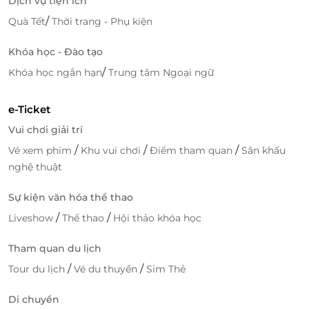
Dịch vụ tiện ích
Số 393, Nguyễn Sinh Sắc, Phường Sa Đéc, Tỉnh
Đồng Tháp
/
Quà Tết
Thời trang - Phụ kiện
Số 13/591 Quốc Lộ 1, Phường Cai Lậy, Tỉnh Đồng
Khóa học - Đào tạo
Tháp
/
Số 77 Nguyễn Thị Thập, Khu phố 4, Phường Trung
Khóa học ngắn hạn
Trung tâm Ngoại ngữ
An, Tỉnh Đồng Tháp
Đường Hùng Vương, Khóm 4, Xã Tháp Mười, Tỉnh
e-Ticket
Đồng Tháp
Vui chơi giải trí
An Giang
/
/
/
Vé xem phim
Khu vui chơi
Điểm tham quan
Sân khấu
200A đường Nguyễn Trung Trực, Khu phố 5, Đặc khu
nghệ thuật
Phú Quốc, Tỉnh An Giang
Số 887, Đường Nguyễn Trung Trực, Phường Rạch
Sự kiện văn hóa thể thao
Giá, Tỉnh An Giang
/
/
Liveshow
Thể thao
Hội thảo khóa học
394-396 Tân Lộ Kiều Lương, Khóm 8, Phường Châu
Đốc, Tỉnh An Giang
Tham quan du lịch
Số 151/1 Trần Hưng Đạo, Phường Long Xuyên, Tỉnh
/
/
Tour du lịch
Vé du thuyền
Sim Thẻ
An Giang
Số 45/11 Trần Hưng Đạo, Phường Mỹ Thới, Tỉnh An
Di chuyển