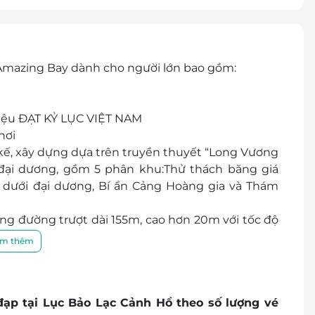
e Amazing Bay dành cho người lớn bao gồm:
diệu ĐẠT KỶ LỤC VIỆT NAM
hơi
kế, xây dựng dựa trên truyền thuyết “Long Vương
 đại dương, gồm 5 phân khu:Thử thách băng giá
 dưới đại dương, Bí ẩn Cảng Hoàng gia và Thám
ng đường trượt dài 155m, cao hơn 20m với tốc độ
ng thích thú.
m thêm
Nai, The Amazing Bay – Vịnh Kỳ Diệu là công viên
 viên viên nước đẳng cấp quốc tế được xác lập 05
ạp tại Lục Bảo Lạc Cảnh Hồ theo số lượng vé