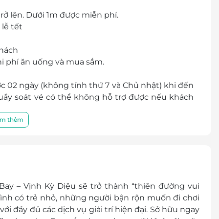
rở lên.
Dưới 1m được miễn phí.
lễ tết
khách
hất Việt Nam
hi phí ăn uống và mua sắm.
c 02 ngày (không tính thứ 7 và Chủ nhật) khi đến
quầy soát vé có thể không hỗ trợ được nếu khách
m thêm
ặt, không trả lại tiền thừa.
 khuyến mại khác
hình thức.
y – Vịnh Kỳ Diệu sẽ trở thành “thiên đường vui
ình có trẻ nhỏ, những người bận rộn muốn đi chơi
i đầy đủ các dịch vụ giải trí hiện đại. Sở hữu ngay