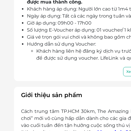
được mua thành công.
Công viên nước lớn nhất Việt Nam
Khách hàng áp dụng: Người lớn cao từ 1m4 t
Biển nhân tạo lớn nhất Việt Nam
Ngày áp dụng: Tất cả các ngày trong tuần và 
Sóng nhân tạo cao nhất Việt Nam,
Giờ áp dụng: 09h00 - 17h00
Dòng Sông Kỳ Diệu dài nhất Việt Nam
Số lượng E-Voucher áp dụng: 01 voucher/ 1 
Màn hình Led Samsung ngoài trời lớn n
Giá vé trọn gói vui chơi và không bao gồm c
Hướng dẫn sử dụng Voucher:
Khách hàng liên hệ đăng ký dịch vụ trướ
để được sử dụng voucher. LifeLink và 
chưa đặt trước.
Điện thoại liên hệ: 1900 2065
Xe
Voucher không có giá trị quy đổi thành tiền m
Không áp dụng đồng thời với chương trình
Voucher không áp dụng hoàn, hủy dưới mọi 
Giới thiệu sản phẩm
Cách trung tâm TP.HCM 30km, The Amazing Ba
chơi” mới vô cùng hấp dẫn dành cho các gia đ
vào cuối tuần đến tận hưởng cuộc sống thú vị vớ