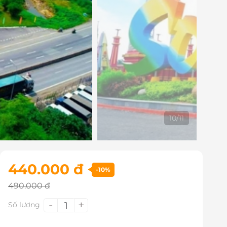
11
/
11
440.000 đ
-10%
490.000 đ
-
+
1
Số lượng