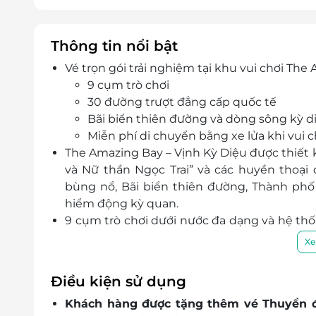
Thông tin nổi bật
Vé trọn gói trải nghiệm tại khu vui chơi Th
9 cụm trò chơi
30 đường trượt đẳng cấp quốc tế
Bãi biển thiên đường và dòng sông kỳ 
Miễn phí di chuyển bằng xe lửa khi vui c
The Amazing Bay – Vịnh Kỳ Diệu được thiết 
và Nữ thần Ngọc Trai” và các huyền thoại
bùng nổ, Bãi biển thiên đường, Thành phố
hiểm động kỳ quan.
9 cụm trò chơi dưới nước đa dạng và hệ thố
trượt 40km/giờ mang đến trải nghiệm vô cù
Xe
Tọa lạc tại thành phố Biên Hòa, tỉnh Đồng 
nước lớn nhất tại Việt Nam.
Điều kiện sử dụng
The Amazing Bay - Vịnh Kỳ Diệu là siêu công
Khách hàng được tặng thêm vé Thuyền đ
kỷ lục ấn tượng