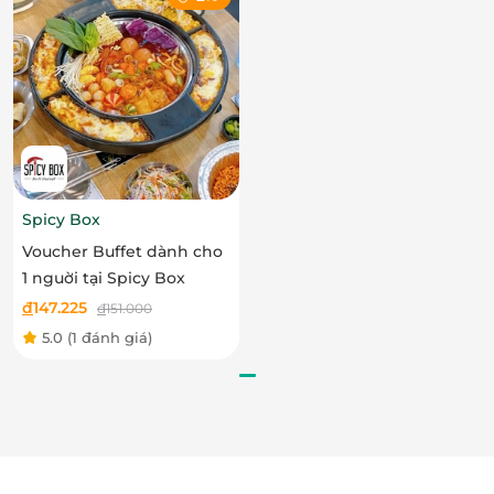
ràng của lễ hội Thái hòa quyện với nền văn hóa đa
dạng của xứ chùa Vàng, trong khi vẫn giữ được nét
tinh tế của ẩm thực Việt.
Spicy Box
Voucher Buffet dành cho
1 nguời tại Spicy Box
đ
147.225
đ
151.000
5.0
(1 đánh giá)
Điểm nhấn đặc biết tạo nên thương hiệu Thai
Market đó là sự kết hợp tuyệt vời giao thoa ẩm thực
của người Thái và người Việt, mang đến những cảm
xúc thăng hoa, trải nghiệm tuyệt vời cho Quý khách