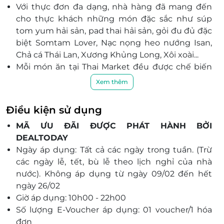
Với thực đơn đa dạng, nhà hàng đã mang đến
Lô 03-25a, Trung Tâm Thương Mại SC Vivo City, Số
1058 Nguyễn Văn Linh, Phường Tân Hưng, Thành
cho thực khách những món đặc sắc như súp
Phố Hồ Chí Minh
tom yum hải sản, pad thai hải sản, gỏi đu đủ đặc
biệt Somtam Lover, Nạc nọng heo nướng Isan,
Đà Nẵng
Chả cá Thái Lan, Xương Khủng Long, Xôi xoài...
43 Bình Minh 5, Hải Châu, Đà Nẵng
Mỗi món ăn tại Thai Market đều được chế biến
K4/3 Trần Quốc Toản, Hải Châu, Đà Nẵng
từ nguyên liệu tươi ngon, đảm bảo mang đến
Xem thêm
48 Thái Phiên, Hải Châu, Đà Nẵng
cho bạn hương vị thơm ngon, hấp dẫn.
183 Nguyễn Văn Thoại, Sơn Trà, Đà Nẵng
Không gian kết hợp giữa truyền thống và hiện
Điều kiện sử dụng
Tầng 4, Lô số L4-18, Trung tâm thương mại Vincom
đại của Thái Lan, Thai Market mang đến cho
Plaza, 910A Ngô Quyền, An Hải Bắc, Sơn Trà, Đà
MÃ ƯU ĐÃI ĐƯỢC PHÁT HÀNH BỞI
khách hàng một không gian ấm cúng và đầy
Nẵng
DEALTODAY
màu sắc để tận hưởng bữa ăn.
Ngày áp dụng: Tất cả các ngày trong tuần. (Trừ
Cùng phong cách phục vụ chu đáo sẽ khiến bạn
Hải Phòng
các ngày lễ, tết, bù lễ theo lịch nghỉ của nhà
cảm thấy hài lòng và thoải mái.
Lô L3 - 05 Tầng L3, Trung Tâm Thương Mại Vincom
nước). Không áp dụng từ ngày 09/02 đến hết
Mega Mall Royal Island thuộc Lô CCĐT - 01, Khu B1,
ngày 26/02
Khu Trung Tâm Giải Trí, nhà ở và công viên sinh thái
Giờ áp dụng: 10h00 - 22h00
đảo Vũ Yên, Phường Thuỷ Nguyên, TP Hải Phòng
Số lượng E-Voucher áp dụng: 01 voucher/1 hóa
đơn