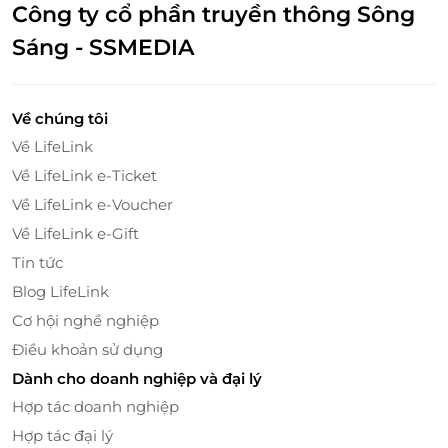
Công ty cổ phần truyền thông Sông
hàng.
Sáng - SSMEDIA
Về chúng tôi
Về LifeLink
Về LifeLink e-Ticket
Về LifeLink e-Voucher
Về LifeLink e-Gift
Tin tức
Blog LifeLink
Bật Mí Các Món "Must Try"
Cơ hội nghề nghiệp
Thai Market với slogan “Delicious food cooked with
Điều khoản sử dụng
lots of love and care”, hứa hẹn mang đến cho quý
Dành cho doanh nghiệp và đại lý
khách những món ăn tuyệt hảo nhất, mở ra một
Hợp tác doanh nghiệp
thiên đường ẩm thực đặc sắc của Xứ Sở Chùa Vàng
Hợp tác đại lý
chiếm trọn trái tim của thực khách.