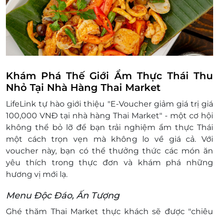
122 Phan Xích Long, Phường 02, Quận
Phú Nhuận, HCM
Lô F2-07, K2-05 và K2-06, Trung tâm
thương mại E-mart Gò Vấp, 366 Phan
Văn Trị, Phường 5, Quận Gò Vấp, Thành
phố Hồ Chí Minh
112 Trung Hòa, Trung Hòa, Cầu Giấy, Hà
Khám Phá Thế Giới Ẩm Thực Thái Thu
Nội
Nhỏ Tại Nhà Hàng Thai Market
Tầng 1 Stellar Garden, 35 Lê Văn Thiêm,
LifeLink tự hào giới thiệu "E-Voucher giảm giá trị giá
Quận Thanh Xuân, Hà Nội
100,000 VNĐ tại nhà hàng Thai Market" - một cơ hội
473 Sư Vạn Hạnh, Phường Hòa Hưng, TP
không thể bỏ lỡ để bạn trải nghiệm ẩm thực Thái
Hồ Chí Minh, Việt Nam,
một cách trọn vẹn mà không lo về giá cả. Với
Lô L1 Tầng 1 Trung Tâm Thương Mại
voucher này, bạn có thể thưởng thức các món ăn
Vincom Mega Mall Smart City, Khu vực ô
yêu thích trong thực đơn và khám phá những
GS - CCTP1, Khu đô thị mới Tây Mỗ - Đại
hương vị mới lạ.
Mỗ - Vinhomes Park, Phường Tây Mỗ,
Thành phố Hà Nội, Việt Nam
Menu Độc Đáo, Ấn Tượng
Lô L3 - 05 Tầng L3, Trung Tâm Thương
Ghé thăm Thai Market thực khách sẽ được "chiêu
Mại Vincom Mega Mall Royal Island