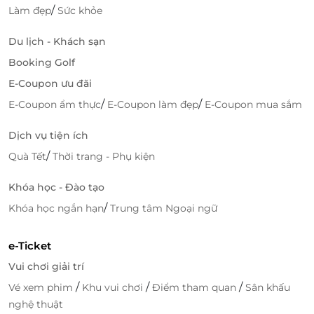
/
Làm đẹp
Sức khỏe
Du lịch - Khách sạn
Booking Golf
E-Coupon ưu đãi
/
/
E-Coupon ẩm thực
E-Coupon làm đẹp
E-Coupon mua sắm
Dịch vụ tiện ích
/
Quà Tết
Thời trang - Phụ kiện
Không Gian Gần Gũi, Ấm Cúng Đậm Chất Thái
Khóa học - Đào tạo
Không gian của Thai Market thường được thiết kế
/
Khóa học ngắn hạn
Trung tâm Ngoại ngữ
ấm cúng và gần gũi, mang đến cảm giác như đang ở
một góc nhỏ của Thái Lan. Nhân viên phục vụ tận
e-Ticket
tình và chu đáo, sẵn sàng giới thiệu về thực đơn và
giúp khách lựa chọn món ăn phù hợp.
Vui chơi giải trí
/
/
/
Vé xem phim
Khu vui chơi
Điểm tham quan
Sân khấu
nghệ thuật