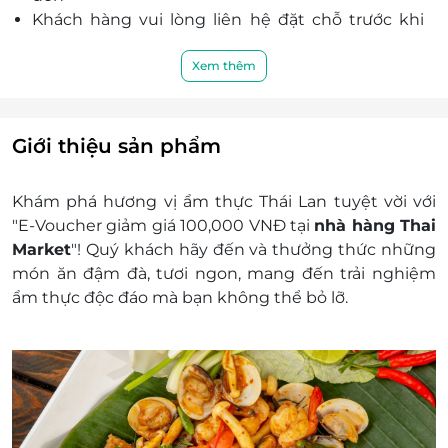
Khách hàng vui lòng liên hệ đặt chỗ trước khi
đến để được phục vụ tốt nhất:
Hotline: 1900 0207
Xem thêm
Địa chỉ:
43 Bình Minh 5, Hải Châu, Đà Nẵng
48 Thái Phiên, Hải Châu, Đà Nẵng
Giới thiệu sản phẩm
K4/3 Trần Quốc Toản, Hải Châu, Đà Nẵng
183 Nguyễn Văn Thoại, Sơn Trà, Đà Nẵng
Khám phá hương vị ẩm thực Thái Lan tuyệt vời với
Tầng 4, Lô số L4-18, Trung tâm thương
"E-Voucher giảm giá 100,000 VNĐ tại
nhà hàng Thai
mại Vincom Plaza, 910A Ngô Quyền, An
Market
"! Quý khách hãy đến và thưởng thức những
Hải Bắc, Sơn Trà, Đà Nẵng
món ăn đậm đà, tươi ngon, mang đến trải nghiệm
95 Cao Thắng, P.3, Quận 3, HCM
ẩm thực độc đáo mà bạn không thể bỏ lỡ.
L4-12-13 Tầng 4, Toà Nhà GIGAMALL, 240-
242 Phạm Văn Đồng, P. Hiệp Bình
Chánh, Q. Thủ Đức, HCM
Tầng 3, Lô T8 Trung tâm thương mại
Aeon Mall, số 01 đường số 17A, P. Bình Trị
Đông B, Bình Tân