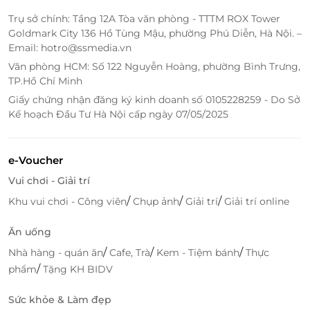
Trụ sở chính: Tầng 12A Tòa văn phòng - TTTM ROX Tower
Goldmark City 136 Hồ Tùng Mậu, phường Phú Diễn, Hà Nội. –
Email: hotro@ssmedia.vn
Văn phòng HCM: Số 122 Nguyễn Hoàng, phường Bình Trưng,
TP.Hồ Chí Minh
Giấy chứng nhận đăng ký kinh doanh số 0105228259 - Do Sở
Kế hoạch Đầu Tư Hà Nội cấp ngày 07/05/2025
e-Voucher
Vui chơi - Giải trí
/
/
/
Khu vui chơi - Công viên
Chụp ảnh
Giải trí
Giải trí online
Ăn uống
/
/
/
Nhà hàng - quán ăn
Cafe, Trà
Kem - Tiệm bánh
Thực
/
phẩm
Tặng KH BIDV
Sức khỏe & Làm đẹp