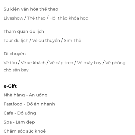
Sự kiện văn hóa thể thao
/
/
Liveshow
Thể thao
Hội thảo khóa học
Tham quan du lịch
/
/
Tour du lịch
Vé du thuyền
Sim Thẻ
Di chuyển
/
/
/
/
Vé tàu
Vé xe khách
Vé cáp treo
Vé máy bay
Vé phòng
Ngoài ra, nhà hàng cũng có thể cung cấp các dịch vụ
chờ sân bay
giao hàng và đặt tiệc, phục vụ nhu cầu của các buổi
gặp gỡ, sự kiện hoặc bữa tiệc gia đình. Nếu bạn là tín
e-Gift
đồ của ẩm thực Thái, Thai Market chắc chắn là một
Nhà hàng - Ăn uống
điểm đến không thể bỏ qua!
Fastfood - Đồ ăn nhanh
Cafe - Đồ uống
Spa - Làm đẹp
Chăm sóc sức khoẻ