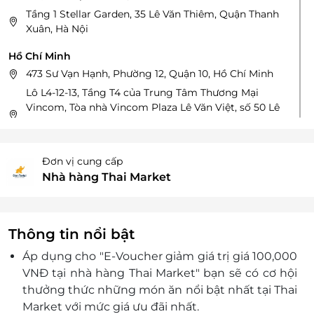
Tầng 1 Stellar Garden, 35 Lê Văn Thiêm, Quận Thanh
Xuân, Hà Nội
Hồ Chí Minh
473 Sư Vạn Hạnh, Phường 12, Quận 10, Hồ Chí Minh
Lô L4-12-13, Tầng T4 của Trung Tâm Thương Mại
Vincom, Tòa nhà Vincom Plaza Lê Văn Việt, số 50 Lê
Văn Việt, Phường Tăng Nhơn Phú, Thành phố Hồ Chí
Minh, Việt Nam
95 Cao Thắng, P.3, Quận 3, HCM
Đơn vị cung cấp
122 Phan Xích Long, Phường 02, Quận Phú Nhuận,
Nhà hàng Thai Market
HCM
Lô F2-07, K2-05 và K2-06, Trung tâm thương mại E-
mart Gò Vấp, 366 Phan Văn Trị, Phường 5, Quận Gò
Thông tin nổi bật
Vấp, Thành phố Hồ Chí Minh
Áp dụng cho "E-Voucher giảm giá trị giá 100,000
Tầng 3, Lô T8 Trung tâm thương mại Aeon Mall, số
01 đường số 17A, P. Bình Trị Đông B, Bình Tân
VNĐ tại nhà hàng Thai Market
"
bạn sẽ có cơ hội
thưởng thức những món ăn nổi bật nhất tại Thai
L4-12-13 Tầng 4, Toà Nhà GIGAMALL, 240-242 Phạm
Văn Đồng, P. Hiệp Bình Chánh, Q. Thủ Đức, HCM
Market với mức giá ưu đãi nhất.