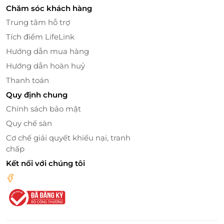
Chăm sóc khách hàng
Thai Market sở hữu menu phong phú với nhiều món
Trung tâm hỗ trợ
Thái đặc trưng như lẩu Thái, cà ri Thái và các món
Tích điểm LifeLink
khai vị hấp dẫn:
Hướng dẫn mua hàng
Món đặc trưng nên thử: Pad Thái hải sản, gỏi đu
Hướng dẫn hoàn huỷ
đủ ba khía, Tom Yum hải sản.
Thanh toán
Khai vị hấp dẫn: Xúc xích tươi Chiangmai, chả cá
Quy định chung
trứng bắc thảo, set món ăn đường phố, set món
Chính sách bảo mật
chiên chợ Thái.
9+ món chính kiểu Thái: Xương khủng long, bò
Quy chế sàn
nướng kiểu Thái, cá chẽm hấp xốt chanh.
Cơ chế giải quyết khiếu nại, tranh
Lẩu Thái 3 vị: Lẩu Chim Chum, Lẩu Tom Yum Nam
chấp
Khon, Lẩu Tom Yum Nam Sai.
Kết nối với chúng tôi
11 món Thái chay nên thử: Cơm chiên thơm chay,
Tom Yum chay, Pad Thái chay.
Tráng miệng: Xôi xoài, chè Thái đặc trưng.