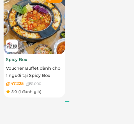
sáng tạo chế biến các món ăn theo phong cách độc
đáo làm tăng sự hấp dẫn của các món ăn truyền
thống. Tại đây, bạn có thể cảm nhận không khí rộn
ràng của lễ hội Thái hòa quyện với nền văn hóa đa
dạng của xứ chùa Vàng, trong khi vẫn giữ được nét
tinh tế của ẩm thực Việt.
Spicy Box
Voucher Buffet dành cho
1 nguời tại Spicy Box
đ
147.225
đ
151.000
5.0
(1 đánh giá)
Điểm nhấn đặc biết tạo nên thương hiệu Thai