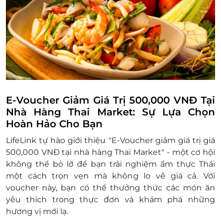
122 Phan Xích Long, Phường 02, Quận
Phú Nhuận, HCM
Lô F2-07, K2-05 và K2-06, Trung tâm
thương mại E-mart Gò Vấp, 366 Phan
Văn Trị, Phường 5, Quận Gò Vấp, Thành
phố Hồ Chí Minh
112 Trung Hòa, Trung Hòa, Cầu Giấy, Hà
Nội
Tầng 1 Stellar Garden, 35 Lê Văn Thiêm,
E-Voucher Giảm Giá Trị 500,000 VNĐ Tại
Quận Thanh Xuân, Hà Nội
Nhà Hàng Thai Market: Sự Lựa Chọn
473 Sư Vạn Hạnh, Phường Hòa Hưng, TP
Hoàn Hảo Cho Bạn
Hồ Chí Minh, Việt Nam,
LifeLink tự hào giới thiệu "E-Voucher giảm giá trị giá
Lô L1 Tầng 1 Trung Tâm Thương Mại
500,000 VNĐ tại nhà hàng Thai Market" - một cơ hội
Vincom Mega Mall Smart City, Khu vực ô
không thể bỏ lỡ để bạn trải nghiệm ẩm thực Thái
GS - CCTP1, Khu đô thị mới Tây Mỗ - Đại
một cách trọn vẹn mà không lo về giá cả. Với
Mỗ - Vinhomes Park, Phường Tây Mỗ,
voucher này, bạn có thể thưởng thức các món ăn
Thành phố Hà Nội, Việt Nam
yêu thích trong thực đơn và khám phá những
Lô L3 - 05 Tầng L3, Trung Tâm Thương
hương vị mới lạ.
Mại Vincom Mega Mall Royal Island