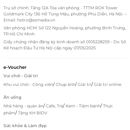
Tráng miệng: Xôi xoài, chè Thái đặc trưng.
Trụ sở chính: Tầng 12A Tòa văn phòng - TTTM ROX Tower
Goldmark City 136 Hồ Tùng Mậu, phường Phú Diễn, Hà Nội. –
Email: hotro@ssmedia.vn
Văn phòng HCM: Số 122 Nguyễn Hoàng, phường Bình Trưng,
TP.Hồ Chí Minh
Giấy chứng nhận đăng ký kinh doanh số 0105228259 - Do Sở
Kế hoạch Đầu Tư Hà Nội cấp ngày 07/05/2025
e-Voucher
Vui chơi - Giải trí
/
/
/
Khu vui chơi - Công viên
Chụp ảnh
Giải trí
Giải trí online
Ăn uống
/
/
/
Nhà hàng - quán ăn
Cafe, Trà
Kem - Tiệm bánh
Thực
/
phẩm
Tặng KH BIDV
Sức khỏe & Làm đẹp