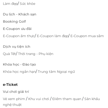
/
Làm đẹp
Sức khỏe
Du lịch - Khách sạn
Booking Golf
E-Coupon ưu đãi
/
/
E-Coupon ẩm thực
E-Coupon làm đẹp
E-Coupon mua sắm
Dịch vụ tiện ích
/
Quà Tết
Thời trang - Phụ kiện
Khóa học - Đào tạo
/
Khóa học ngắn hạn
Trung tâm Ngoại ngữ
Không Gian Gần Gũi, Ấm Cúng Đậm Chất Thái
e-Ticket
Không gian của Thai Market thường được thiết kế
ấm cúng và gần gũi, mang đến cảm giác như đang ở
Vui chơi giải trí
một góc nhỏ của Thái Lan. Nhân viên phục vụ tận
/
/
/
Vé xem phim
Khu vui chơi
Điểm tham quan
Sân khấu
tình và chu đáo, sẵn sàng giới thiệu về thực đơn và
nghệ thuật