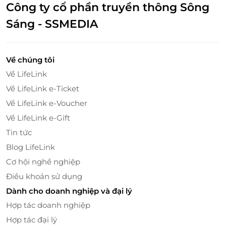
Công ty cổ phần truyền thông Sông
Market đó là sự kết hợp tuyệt vời giao thoa ẩm thực
của người Thái và người Việt, mang đến những cảm
Sáng - SSMEDIA
xúc thăng hoa, trải nghiệm tuyệt vời cho Quý khách
hàng.
Về chúng tôi
Về LifeLink
Về LifeLink e-Ticket
Về LifeLink e-Voucher
Về LifeLink e-Gift
Tin tức
Blog LifeLink
Cơ hội nghề nghiệp
Điều khoản sử dụng
Dành cho doanh nghiệp và đại lý
Bật Mí Các Món "Must Try"
Hợp tác doanh nghiệp
Thai Market với slogan “Delicious food cooked with
Hợp tác đại lý
lots of love and care”, hứa hẹn mang đến cho quý