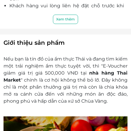
Khách hàng vui lòng liên hệ đặt chỗ trước khi
đến để được phục vụ tốt nhất:
Hotline: 1900 0207
Xem thêm
Địa chỉ:
43 Bình Minh 5, Hải Châu, Đà Nẵng
48 Thái Phiên, Hải Châu, Đà Nẵng
Giới thiệu sản phẩm
K4/3 Trần Quốc Toản, Hải Châu, Đà Nẵng
183 Nguyễn Văn Thoại, Sơn Trà, Đà Nẵng
Nếu bạn là tín đồ của ẩm thực Thái và đang tìm kiếm
Tầng 4, Lô số L4-18, Trung tâm thương
một trải nghiệm ẩm thực tuyệt vời, thì "E-Voucher
mại Vincom Plaza, 910A Ngô Quyền, An
giảm giá trị giá 500,000 VNĐ tại
nhà hàng Thai
Hải Bắc, Sơn Trà, Đà Nẵng
Market
" chính là cơ hội không thể bỏ lỡ. Đây không
95 Cao Thắng, P.3, Quận 3, HCM
chỉ là một phần thưởng giá trị mà còn là chìa khóa
L4-12-13 Tầng 4, Toà Nhà GIGAMALL, 240-
mở ra cánh cửa đến với những món ăn độc đáo,
242 Phạm Văn Đồng, P. Hiệp Bình
phong phú và hấp dẫn của xứ sở Chùa Vàng.
Chánh, Q. Thủ Đức, HCM
Tầng 3, Lô T8 Trung tâm thương mại
Aeon Mall, số 01 đường số 17A, P. Bình Trị
Đông B, Bình Tân