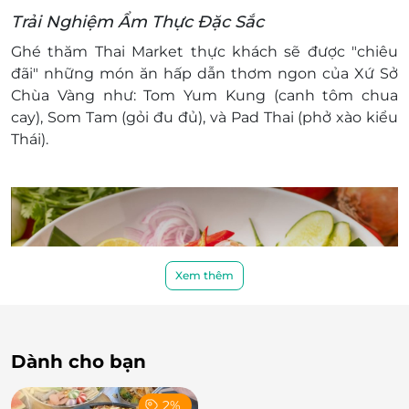
thuộc Lô CCĐT - 01, Khu B1, Khu Trung
Trải Nghiệm Ẩm Thực Đặc Sắc
Tâm Giải Trí, nhà ở và công viên sinh thái
Ghé thăm Thai Market thực khách sẽ được "chiêu
đảo Vũ Yên, Phường Thuỷ Nguyên, TP
đãi" những món ăn hấp dẫn thơm ngon của Xứ Sở
Hải Phòng
Chùa Vàng như: Tom Yum Kung (canh tôm chua
Một khách hàng được mua nhiều E-Voucher/E-
cay), Som Tam (gỏi đu đủ), và Pad Thai (phở xào kiểu
Coupon
Thái).
E-Voucher/E-Coupon không có giá trị quy đổi
thành tiền mặt, không trả lại tiền thừa
Không áp dụng tách bill, tách bàn dưới mọi hình
thức để sử dụng nhiều ưu đãi
Giá đã bao gồm VAT.
Xem thêm
Dành cho bạn
2%
Bên cạnh đó, các siêu đầu bếp của Thai Market luôn