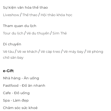
giúp khách lựa chọn món ăn phù hợp.
Sự kiện văn hóa thể thao
/
/
Liveshow
Thể thao
Hội thảo khóa học
Tham quan du lịch
/
/
Tour du lịch
Vé du thuyền
Sim Thẻ
Di chuyển
/
/
/
/
Vé tàu
Vé xe khách
Vé cáp treo
Vé máy bay
Vé phòng
chờ sân bay
e-Gift
Ngoài ra, nhà hàng cũng có thể cung cấp các dịch vụ
Nhà hàng - Ăn uống
giao hàng và đặt tiệc, phục vụ nhu cầu của các buổi
Fastfood - Đồ ăn nhanh
gặp gỡ, sự kiện hoặc bữa tiệc gia đình. Nếu bạn là tín
đồ của ẩm thực Thái, Thai Market chắc chắn là một
Cafe - Đồ uống
điểm đến không thể bỏ qua!
Spa - Làm đẹp
Chăm sóc sức khoẻ