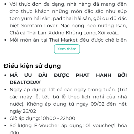
Với thực đơn đa dạng, nhà hàng đã mang đến
Lô 03-25a, Trung Tâm Thương Mại SC Vivo City, Số
1058 Nguyễn Văn Linh, Phường Tân Hưng, Thành
cho thực khách những món đặc sắc như súp
Phố Hồ Chí Minh
tom yum hải sản, pad thai hải sản, gỏi đu đủ đặc
biệt Somtam Lover, Nạc nọng heo nướng Isan,
Đà Nẵng
Chả cá Thái Lan, Xương Khủng Long, Xôi xoài...
43 Bình Minh 5, Hải Châu, Đà Nẵng
Mỗi món ăn tại Thai Market đều được chế biến
K4/3 Trần Quốc Toản, Hải Châu, Đà Nẵng
từ nguyên liệu tươi ngon, đảm bảo mang đến
Xem thêm
48 Thái Phiên, Hải Châu, Đà Nẵng
cho bạn hương vị thơm ngon, hấp dẫn.
183 Nguyễn Văn Thoại, Sơn Trà, Đà Nẵng
Không gian kết hợp giữa truyền thống và hiện
Điều kiện sử dụng
Tầng 4, Lô số L4-18, Trung tâm thương mại Vincom
đại của Thái Lan, Thai Market mang đến cho
Plaza, 910A Ngô Quyền, An Hải Bắc, Sơn Trà, Đà
MÃ ƯU ĐÃI ĐƯỢC PHÁT HÀNH BỞI
khách hàng một không gian ấm cúng và đầy
Nẵng
DEALTODAY
màu sắc để tận hưởng bữa ăn.
Ngày áp dụng: Tất cả các ngày trong tuần. (Trừ
Cùng phong cách phục vụ chu đáo sẽ khiến bạn
Hải Phòng
các ngày lễ, tết, bù lễ theo lịch nghỉ của nhà
cảm thấy hài lòng và thoải mái.
Lô L3 - 05 Tầng L3, Trung Tâm Thương Mại Vincom
nước). Không áp dụng từ ngày 09/02 đến hết
Mega Mall Royal Island thuộc Lô CCĐT - 01, Khu B1,
ngày 26/02
Khu Trung Tâm Giải Trí, nhà ở và công viên sinh thái
Giờ áp dụng: 10h00 - 22h00
đảo Vũ Yên, Phường Thuỷ Nguyên, TP Hải Phòng
Số lượng E-Voucher áp dụng: 01 voucher/1 hóa
đơn