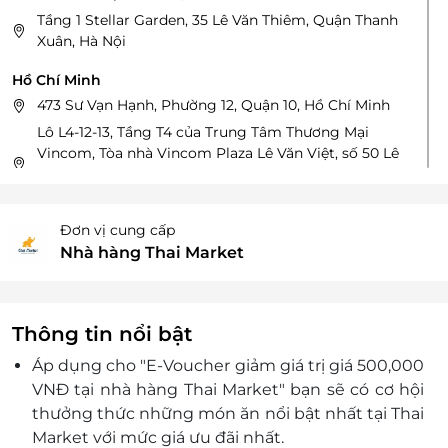
Tầng 1 Stellar Garden, 35 Lê Văn Thiêm, Quận Thanh
Xuân, Hà Nội
Hồ Chí Minh
473 Sư Vạn Hạnh, Phường 12, Quận 10, Hồ Chí Minh
Lô L4-12-13, Tầng T4 của Trung Tâm Thương Mại
Vincom, Tòa nhà Vincom Plaza Lê Văn Việt, số 50 Lê
Văn Việt, Phường Tăng Nhơn Phú, Thành phố Hồ Chí
Minh, Việt Nam
95 Cao Thắng, P.3, Quận 3, HCM
Đơn vị cung cấp
122 Phan Xích Long, Phường 02, Quận Phú Nhuận,
Nhà hàng Thai Market
HCM
Lô F2-07, K2-05 và K2-06, Trung tâm thương mại E-
mart Gò Vấp, 366 Phan Văn Trị, Phường 5, Quận Gò
Thông tin nổi bật
Vấp, Thành phố Hồ Chí Minh
Áp dụng cho "E-Voucher giảm giá trị giá 500,000
Tầng 3, Lô T8 Trung tâm thương mại Aeon Mall, số
01 đường số 17A, P. Bình Trị Đông B, Bình Tân
VNĐ tại nhà hàng Thai Market
"
bạn sẽ có cơ hội
thưởng thức những món ăn nổi bật nhất tại Thai
L4-12-13 Tầng 4, Toà Nhà GIGAMALL, 240-242 Phạm
Văn Đồng, P. Hiệp Bình Chánh, Q. Thủ Đức, HCM
Market với mức giá ưu đãi nhất.