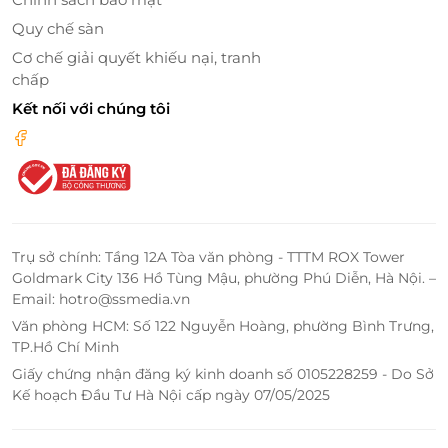
Quy chế sàn
Cơ chế giải quyết khiếu nại, tranh
chấp
Kết nối với chúng tôi
Trụ sở chính: Tầng 12A Tòa văn phòng - TTTM ROX Tower
Goldmark City 136 Hồ Tùng Mậu, phường Phú Diễn, Hà Nội. –
Ưu điểm nổi bật chỉ có tại Ngọc Dung
Email: hotro@ssmedia.vn
Điểm cộng lớn của liệu trình chính là sử dụng mực
Văn phòng HCM: Số 122 Nguyễn Hoàng, phường Bình Trưng,
phun chiết xuất hoàn toàn từ thảo dược thiên nhiên
TP.Hồ Chí Minh
- an toàn và lành tính với mọi loại da, kể cả làn da
Giấy chứng nhận đăng ký kinh doanh số 0105228259 - Do Sở
nhạy cảm. Mực được sản xuất theo tiêu chuẩn khắt
Kế hoạch Đầu Tư Hà Nội cấp ngày 07/05/2025
khe tại Hoa Kỳ, đảm bảo chất lượng ổn định và khả
năng giữ màu lâu dài. Đồng thời, quá trình thực hiện