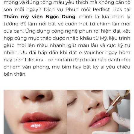
mọng và đúng tông màu yêu thích mà không cần tô
Không nhận khách hàng đến trực tiếp nếu
son mỗi ngày? Dịch vụ Phun môi Perfect Lips tại
chưa đăng ký trước
Thẩm mỹ viện Ngọc Dung
chính là lựa chọn lý
Thông tin liên hệ:
tưởng để làm nổi bật vẻ cuốn hút từ chính làn môi
Hotline: *3232 hoặc 18006377
của bạn. Ứng dụng công nghệ phun rơi hiện đại, kết
Điều kiện khác:
hợp cùng mực thảo dược nhập khẩu từ Mỹ, liệu trình
e-Voucher/e-Coupon không có giá trị quy đổi
giúp môi lên màu nhanh, giữ màu lâu và cực kỳ tự
thành tiền mặt, không hoàn lại tiền thừa
nhiên. Ưu đãi hấp dẫn khi đặt e-Voucher ngay hôm
Không áp dụng đồng thời với chương trình
nay trên LifeLink - cơ hội làm đẹp hoàn hảo dành cho
khuyến mại khác
chị em văn phòng, mẹ bỉm hay bất kỳ ai yêu chiều
bản thân.