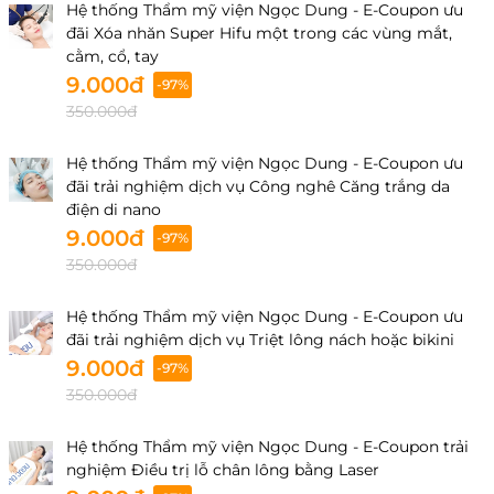
Hệ thống Thẩm mỹ viện Ngọc Dung - E-Coupon ưu
95 Nguyễn Văn Linh, Phường Hải Châu,Thành phố
đãi Xóa nhăn Super Hifu một trong các vùng mắt,
Đà Nẵng,Việt Nam
cằm, cổ, tay
9.000đ
-97%
Hải Phòng
350.000đ
Số 02, Khu B1, Lô 7B, Khu ĐTM Ngã 5 SBCB, Phường
Gia Viên, Thành phố Hải Phòng, Việt Nam
Hệ thống Thẩm mỹ viện Ngọc Dung - E-Coupon ưu
Cần Thơ
đãi trải nghiệm dịch vụ Công nghê Căng trắng da
điện di nano
234B Trần Hưng Đạo, P. An Nghiệp, Q. Ninh Kiều, Tp.
9.000đ
Cần Thơ "
-97%
350.000đ
234B-234C, Trần Hưng Đạo, Phường Ninh Kiều,
Thành phố Cần Thơ, Việt Nam
Hệ thống Thẩm mỹ viện Ngọc Dung - E-Coupon ưu
Quảng Ninh
đãi trải nghiệm dịch vụ Triệt lông nách hoặc bikini
Nhà số A1-15, A1-16 Khu Đô Thị Mon Bay, Phường Hạ
9.000đ
-97%
Long, Tỉnh Quảng Ninh, Việt Nam
350.000đ
Lô A1, 15-16 Khu Monbay, Đường Trần Quốc Nghiễn,
P. Hồng Hải, Tp. Hạ Long, Quảng Ninh
Hệ thống Thẩm mỹ viện Ngọc Dung - E-Coupon trải
nghiệm Điều trị lỗ chân lông bằng Laser
Nghệ An