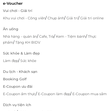
được giám sát và thao tác bởi đội ngũ kỹ thuật viên
e-Voucher
kinh nghiệm cao, từng tu nghiệp tại các nước nổi
Vui chơi - Giải trí
tiếng về lĩnh vực thẩm mỹ, đảm bảo kết quả cuối
/
/
/
Khu vui chơi - Công viên
Chụp ảnh
Giải trí
Giải trí online
cùng không chỉ đẹp mà còn vô cùng hài hoà, tự
nhiên, phù hợp từng khuôn mặt.
Ăn uống
/
/
/
Nhà hàng - quán ăn
Cafe, Trà
Kem - Tiệm bánh
Thực
/
phẩm
Tặng KH BIDV
Sức khỏe & Làm đẹp
/
Làm đẹp
Sức khỏe
Du lịch - Khách sạn
Booking Golf
E-Coupon ưu đãi
/
/
E-Coupon ẩm thực
E-Coupon làm đẹp
E-Coupon mua sắm
Săn deal ưu đãi tại LifeLink cực dễ dàng
Dịch vụ tiện ích