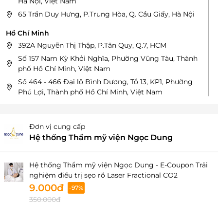
Hà Nội, Việt Nam
65 Trần Duy Hưng, P.Trung Hòa, Q. Cầu Giấy, Hà Nội
Hồ Chí Minh
392A Nguyễn Thị Thập, P.Tân Quy, Q.7, HCM
Số 157 Nam Kỳ Khởi Nghĩa, Phường Vũng Tàu, Thành
phố Hồ Chí Minh, Việt Nam
Số 464 - 466 Đại lộ Bình Dương, Tổ 13, KP1, Phường
Phú Lợi, Thành phố Hồ Chí Minh, Việt Nam
392A Nguyễn Thị Thập, Phường Tân Hưng,Thành phố
Hồ Chí Minh, Việt Nam
Đơn vị cung cấp
Số 32 - 34 - 36 Đường Ba Tháng Hai, Phường Hòa
Hệ thống Thẩm mỹ viện Ngọc Dung
Hưng, Thành phố Hồ Chí Minh, Việt Nam
33C - 33D - 33E Nguyễn Bỉnh Khiêm, Phường Sài
Gòn, Thành phố Hồ Chí Minh, Việt Nam
Hệ thống Thẩm mỹ viện Ngọc Dung - E-Coupon Trải
32-34-36 Đường 3/2, P.12, Q.10, HCM
nghiệm điều trị sẹo rỗ Laser Fractional CO2
9.000đ
-97%
Đà Nẵng
350.000đ
95 Nguyễn Văn Linh, P. Nam Dương, Q. Hải Châu, Tp.
Đà Nẵng