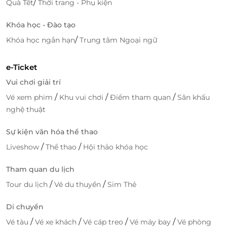
Tại sao nên đặt dịch vụ tại LifeLink?
/
Quà Tết
Thời trang - Phụ kiện
Giá ưu đãi chỉ có tại LifeLink, tiết kiệm hơn khi
Khóa học - Đào tạo
làm đẹp tại cơ sở cao cấp.
/
Khóa học ngắn hạn
Trung tâm Ngoại ngữ
e-Voucher tiện lợi, dễ đặt lịch - không lo chen
chúc, mất thời gian.
LifeLink cam kết hợp tác với các thương hiệu
e-Ticket
làm đẹp uy tín - chất lượng.
Vui chơi giải trí
Hỗ trợ đặt lịch trước 24h để được phục vụ nhanh
/
/
/
Vé xem phim
Khu vui chơi
Điểm tham quan
Sân khấu
chóng - chu đáo.
nghệ thuật
Đặt hẹn ngay - Làm đẹp chưa bao giờ dễ đến
Sự kiện văn hóa thể thao
thế
/
/
Liveshow
Thể thao
Hội thảo khóa học
Chỉ với một vài thao tác đơn giản trên
LifeLink
, bạn
đã có thể sở hữu ngay e-Voucher Phun môi Perfect
Tham quan du lịch
Lips tại Thẩm mỹ viện Ngọc Dung với ưu đãi hấp
/
/
Tour du lịch
Vé du thuyền
Sim Thẻ
dẫn. Đừng bỏ lỡ cơ hội để nâng tầm vẻ đẹp tự nhiên
của bạn, cho đôi môi luôn căng mọng và sắc sảo mỗi
Di chuyển
ngày mà không cần tô vẽ cầu kỳ!
/
/
/
/
Vé tàu
Vé xe khách
Vé cáp treo
Vé máy bay
Vé phòng