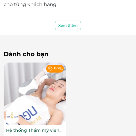
cho từng khách hàng.
Xem thêm
Dành cho bạn
97%
Không gian hiện đại - sang trọng bậc nhất
Đặt chân đến bất kỳ cơ sở nào của TMV Ngọc Dung,
khách hàng đều cảm nhận được sự chỉn chu đến
từng chi tiết. Không gian thiết kế hiện đại xen lẫn
nét tinh tế đem đến cảm giác thoải mái, thư giãn
Hệ thống Thẩm mỹ viện
như đang bước vào một khu nghỉ dưỡng giữa lòng