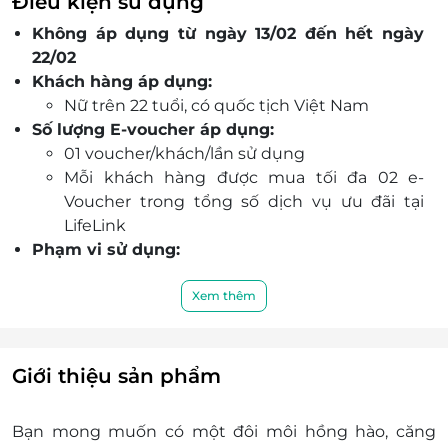
Điều kiện sử dụng
lịch siêu tiện lợi.
Bình Thuận
Không áp dụng từ ngày 13/02 đến hết ngày
e-Voucher tiện dùng, dễ đặt chỗ, ưu đãi áp dụng
154 Trần Hưng Đạo, P. Phú Thủy, Tp. Phan Thiết
22/02
trên toàn hệ thống.
Khách hàng áp dụng:
Đồng Nai
Nữ trên 22 tuổi, có quốc tịch Việt Nam
Số 220, đường 30/4, Phường Trấn Biên, Tỉnh Đồng
Số lượng E-voucher áp dụng:
Nai, Việt Nam
01 voucher/khách/lần sử dụng
Bình Dương
Mỗi khách hàng được mua tối đa 02 e-
464 - 466 Đại Lộ Bình Dương, P. Hiệp Thành, Tp. Thủ
Voucher trong tổng số dịch vụ ưu đãi tại
Dầu Một, Bình Dương
LifeLink
Phạm vi sử dụng:
Bà Rịa Vũng Tàu
Ngày áp dụng: Thứ Hai - Chủ Nhật (Trừ các
157 Nam Kỳ Khởi Nghĩa, Phường 3, Tp. Vũng Tàu.
ngày Lễ, Tết, Bù Lễ theo lịch nghỉ của nhà
Xem thêm
nước)
Giờ áp dụng: 9h00 - 19h30
Thời gian 1 lần sử dụng dịch vụ: 90 - 120 phút
Giới thiệu sản phẩm
Lưu ý:
Vui lòng đặt chỗ trước tối thiểu 24 tiếng để
Bạn mong muốn có một đôi môi hồng hào, căng
đảm bảo được phục vụ tốt nhất