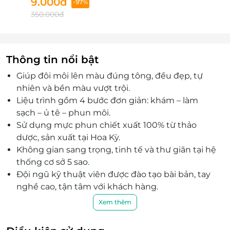
9.000đ
-97%
LK06–LK07 Tòa tháp Eurowindow, Số 2, đường Trần
350.000đ
Phú, Phường Trường Vinh,tỉnh Nghệ An, Việt Nam
Vinh: 06-07 tòa nhà Euro Window - Số 2 Trần Phú -
phường Hồng Sơn - thành phố Vinh, Nghệ An
Thông tin nổi bật
Đắk Lắk
Số 02 - 04 Ngô Quyền, Phường Buôn Ma Thuột, Tỉnh
Giúp đôi môi lên màu đúng tông, đều đẹp, tự
Đắk Lắk, Việt Nam
nhiên và bền màu vượt trội.
02 - 04 Ngô Quyền, Phường Thắng Lợi, Tp. Buôn Ma
Liệu trình gồm 4 bước đơn giản: khám – làm
Thuột, Tỉnh Đắk Lắk
sạch – ủ tê – phun môi.
Sử dụng mực phun chiết xuất 100% từ thảo
Khánh Hòa
dược, sản xuất tại Hoa Kỳ.
78 Lý Thánh Tôn, Phường Tây Nha Trang, Tỉnh Khánh
Không gian sang trọng, tinh tế và thư giãn tại hệ
Hòa, Việt Nam
thống cơ sở 5 sao.
Số 78 Lý Thánh Tôn, Phường Phương Sài, Tp. Nha
Đội ngũ kỹ thuật viên được đào tạo bài bản, tay
Trang
nghề cao, tận tâm với khách hàng.
Lâm Đồng
Thẩm mỹ viện uy tín với hơn 25 năm kinh
Xem thêm
nghiệm làm đẹp.
Số 154 Đường Trần Hưng Đạo, Phường Phú Thủy,
Tỉnh Lâm Đồng, Việt Nam
Ưu đãi độc quyền chỉ có tại LifeLink, hỗ trợ đặt