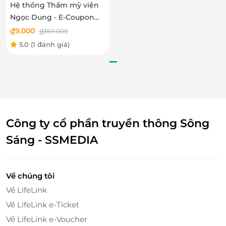
Ngọc Dung
Hệ thống Thẩm mỹ viện
thành phố. Từ hương thơm dễ chịu, ánh sáng dịu
Ngọc Dung - E-Coupon
nhẹ đến âm nhạc êm ái - tất cả đều được sắp đặt hài
ưu đãi trải nghiệm dịch
đ
9.000
đ
350.000
hòa để nâng tầm trải nghiệm làm đẹp.
vụ Triệt lông nách hoặc
5.0
(1 đánh giá)
bikini
Công ty cổ phần truyền thông Sông
Sáng - SSMEDIA
Về chúng tôi
Khám phá liệu trình phun môi Perfect
Về LifeLink
Lips
Về LifeLink e-Ticket
Các bước thực hiện nhẹ nhàng - hiệu quả
Về LifeLink e-Voucher