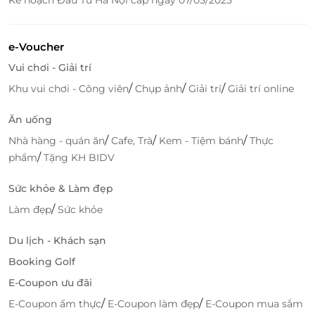
e-Voucher
Vui chơi - Giải trí
/
/
/
Khu vui chơi - Công viên
Chụp ảnh
Giải trí
Giải trí online
Ăn uống
/
/
/
Nhà hàng - quán ăn
Cafe, Trà
Kem - Tiệm bánh
Thực
/
phẩm
Tặng KH BIDV
Sức khỏe & Làm đẹp
Đừng bỏ lỡ cơ hội sở hữu thẻ quà tặng LifeLink cho A
Mà Kitchen ngay hôm nay! Hãy truy cập
LifeLink
để
/
Làm đẹp
Sức khỏe
khám phá và đặt mua thẻ quà tặng, giúp bạn trải
Du lịch - Khách sạn
nghiệm ẩm thực Hong Kong chuẩn vị giữa lòng Sài
Gòn.
Booking Golf
E-Coupon ưu đãi
/
/
E-Coupon ẩm thực
E-Coupon làm đẹp
E-Coupon mua sắm