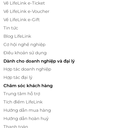
Về LifeLink e-Ticket
say lòng mọi thực khách. Mỗi góc nhỏ trong nhà
Về LifeLink e-Voucher
hàng đều mang đến cảm giác thân thuộc, gần gũi,
Về LifeLink e-Gift
đưa bạn như lạc vào một Hong Kong thu nhỏ giữa
lòng Sài Gòn.
Tin tức
Blog LifeLink
Cơ hội nghề nghiệp
Điều khoản sử dụng
Dành cho doanh nghiệp và đại lý
Hợp tác doanh nghiệp
Hợp tác đại lý
Chăm sóc khách hàng
Trung tâm hỗ trợ
Tích điểm LifeLink
Hướng dẫn mua hàng
LifeLink – Nơi Mua Sắm Thẻ Quà Tặng
Hướng dẫn hoàn huỷ
Hấp Dẫn
Thanh toán