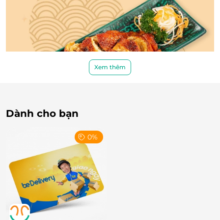
Xem thêm
Thưởng thức những món ăn đặc sắc, khám phá các món ăn
Dành cho bạn
mang đậm phong vị Hong Kong
0%
Ẩm thực Hong Kong không chỉ đa dạng mà còn thu
hút bởi hình thức bắt mắt. Mỗi món ăn tại đây được
chăm chút kỹ lưỡng, tạo nên trải nghiệm ngon
miệng và cảm nhận sự tài hoa, tinh tế của người nấu
ăn.
Ngoài ra, các món ăn đều được chế biến từ nguyên
liệu tươi ngon, kết hợp với gia vị đặc trưng, tạo nên