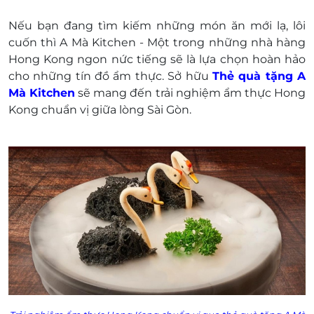
do gì.
Nếu bạn đang tìm kiếm những món ăn mới lạ, lôi
LifeLink sẽ không chịu trách nhiệm đối với chất
cuốn thì A Mà Kitchen - Một trong những nhà hàng
lượng sản phẩm hoặc dịch vụ được cung cấp
Hong Kong ngon nức tiếng sẽ là lựa chọn hoàn hảo
cũng như đối với các tranh chấp về sau giữa
cho những tín đồ ẩm thực. Sở hữu
Thẻ quà tặng A
khách hàng và nhà cung cấp.
Mà Kitchen
sẽ mang đến trải nghiệm ẩm thực
Hong
LifeLink có quyền sửa chữa hoặc thay đổi điều
Kong chuẩn vị giữa lòng Sài Gòn.
khoản và điều kiện sử dụng mà không thông
báo trước.