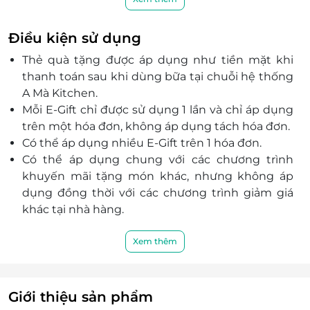
Thực đơn phong phú, màu sắc bắt mắt, hương vị
đậm đà khiến thực khách không thể quên.
Điều kiện sử dụng
A Mà Kitchen là điểm đến lý tưởng cho những ai
Thẻ quà tặng được áp dụng như tiền mặt khi
yêu thích ẩm thực Hong Kong tại Sài Gòn.
thanh toán sau khi dùng bữa tại chuỗi hệ thống
A Mà Kitchen.
Mỗi E-Gift chỉ được sử dụng 1 lần và chỉ áp dụng
trên một hóa đơn, không áp dụng tách hóa đơn.
Có thể áp dụng nhiều E-Gift trên 1 hóa đơn.
Có thể áp dụng chung với các chương trình
khuyến mãi tặng món khác, nhưng không áp
dụng đồng thời với các chương trình giảm giá
khác tại nhà hàng.
E-Gift không có giá trị quy đổi thành tiền và
không hoàn trả tiền thừa.
Xem thêm
Khách hàng có trách nhiệm bảo mật thông tin
mã thẻ quà tặng sau khi đặt mua. LifeLink sẽ
không chịu trách nhiệm hoàn trả các mã thẻ bị
Giới thiệu sản phẩm
mất hoặc ở trạng thái "Đã sử dụng" với bất kỳ lý