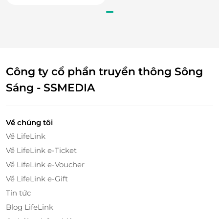
cơm thân quen.
Thẻ quà tặng
LifeLink
tại Bập Bùng là món quà ý
nghĩa để sẻ chia yêu thương thông qua những món
ăn gần gũi, đậm đà. Mua ngay tại LifeLink.vn để gửi
tặng người bạn thương một bữa cơm đầy cảm xúc.
Công ty cổ phần truyền thông Sông
Sáng - SSMEDIA
LifeLink
Về chúng tôi
Về LifeLink
Về LifeLink e-Ticket
Về LifeLink e-Voucher
Về LifeLink e-Gift
Tin tức
Blog LifeLink