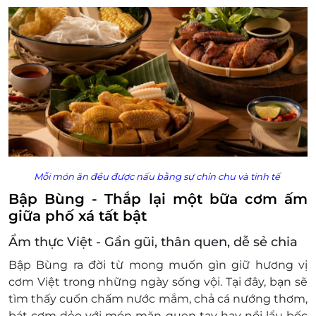
báo trước.
Mỗi món ăn đều được nấu bằng sự chỉn chu và tinh tế
Bập Bùng - Thắp lại một bữa cơm ấm
giữa phố xá tất bật
Ẩm thực Việt - Gần gũi, thân quen, dễ sẻ chia
Bập Bùng ra đời từ mong muốn gìn giữ hương vị
cơm Việt trong những ngày sống vội. Tại đây, bạn sẽ
tìm thấy cuốn chấm nước mắm, chả cá nướng thơm,
bát cơm dẻo với món mặn quen tay hay nồi lẩu bốc