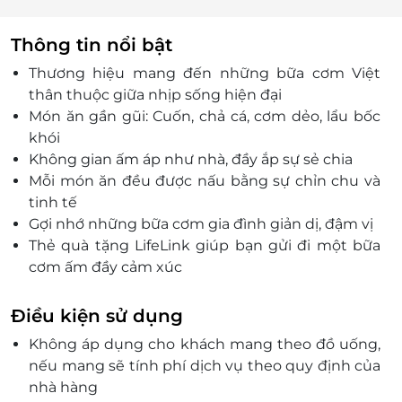
Thông tin nổi bật
Thương hiệu mang đến những bữa cơm Việt
thân thuộc giữa nhịp sống hiện đại
Món ăn gần gũi: Cuốn, chả cá, cơm dẻo, lẩu bốc
khói
Không gian ấm áp như nhà, đầy ắp sự sẻ chia
Mỗi món ăn đều được nấu bằng sự chỉn chu và
tinh tế
Gợi nhớ những bữa cơm gia đình giản dị, đậm vị
Thẻ quà tặng LifeLink giúp bạn gửi đi một bữa
cơm ấm đầy cảm xúc
Phù hợp để dành tặng người thân, bạn bè, đồng
nghiệp trong mọi dịp
Điều kiện sử dụng
Không áp dụng cho khách mang theo đồ uống,
nếu mang sẽ tính phí dịch vụ theo quy định của
nhà hàng