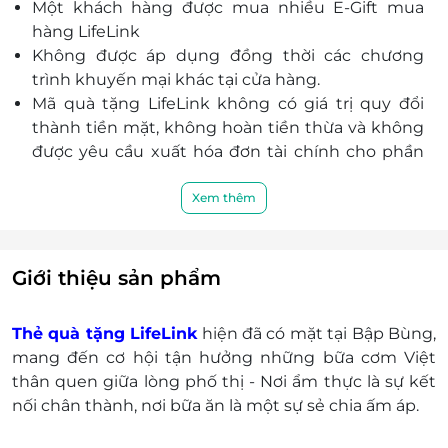
Một khách hàng được mua nhiều E-Gift mua
hàng LifeLink
Không được áp dụng đồng thời các chương
trình khuyến mại khác tại cửa hàng.
Mã quà tặng LifeLink không có giá trị quy đổi
thành tiền mặt, không hoàn tiền thừa và không
được yêu cầu xuất hóa đơn tài chính cho phần
giá trị quy đổi.
Khách hàng có trách nhiệm bảo mật thông tin
Xem thêm
mã thẻ quà tặng sau khi đặt mua. LifeLink sẽ
không chịu trách nhiệm hoàn trả các mã thẻ bị
mất hoặc ở trạng thái "Đã sử dụng" với bất kỳ lý
Giới thiệu sản phẩm
do gì.
LifeLink sẽ không chịu trách nhiệm đối với chất
Thẻ quà tặng LifeLink
hiện đã có mặt tại Bập Bùng,
lượng sản phẩm hoặc dịch vụ được cung cấp
mang đến cơ hội tận hưởng những bữa cơm Việt
cũng như đối với các tranh chấp về sau giữa
thân quen giữa lòng phố thị - Nơi ẩm thực là sự kết
khách hàng và nhà cung cấp.
nối chân thành, nơi bữa ăn là một sự sẻ chia ấm áp.
LifeLink có quyền sửa chữa hoặc thay đổi điều
khoản và điều kiện sử dụng mà không thông